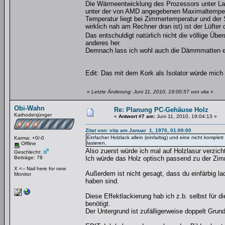
Die Wärmeentwicklung des Prozessors unter Las
unter der von AMD angegebenen Maximaltempera
Temperatur liegt bei Zimmertemperatur und der 
wirklich nah am Rechner dran ist) ist der Lüfter 
Das entschuldigt natürlich nicht die völlige 
anderes her.
Demnach lass ich wohl auch die Dämmmatten ers
Edit: Das mit dem Kork als Isolator würde mich 
«
Letzte Änderung: Juni 11, 2010, 19:00:57 von vita
»
Obi-Wahn
Re: Planung PC-Gehäuse Holz
Kathodenjünger
«
Antwort #7 am:
Juni 11, 2010, 19:04:13 »
Zitat von: vita am Januar 1, 1970, 01:00:00
Einfacher Holzlack allein (einfarbig) und eine nicht komple
Karma: +0/-0
lasieren.
Offline
Also zuerst würde ich mal auf Holzlasur verzi
Geschlecht:
Beiträge: 78
Ich würde das Holz optisch passend zu der Zi
X <-- Nail here for new
Außerdem ist nicht gesagt, dass du einfärbig la
Monitor
haben sind.
Diese Effektlackierung hab ich z.b. selbst für
benötigt.
Der Untergrund ist zufälligerweise doppelt Grun