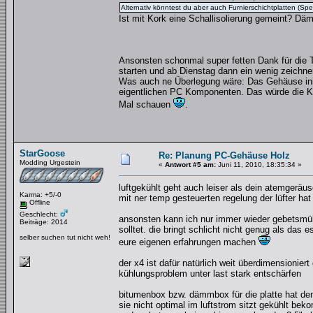
Alternativ könntest du aber auch Furnierschichtplatten (Sp
Ist mit Kork eine Schallisolierung gemeint? Dä
Ansonsten schonmal super fetten Dank für die T
starten und ab Dienstag dann ein wenig zeichnen
Was auch ne Überlegung wäre: Das Gehäuse ini z
eigentlichen PC Komponenten. Das würde die Ki
Mal schauen
.
StarGoose
Re: Planung PC-Gehäuse Holz
Modding Urgestein
«
Antwort #5 am:
Juni 11, 2010, 18:35:34 »
luftgekühlt geht auch leiser als dein atemgeräu
Karma: +5/-0
mit ner temp gesteuerten regelung der lüfter ha
Offline
Geschlecht:
ansonsten kann ich nur immer wieder gebetsmühl
Beiträge: 2014
solltet. die bringt schlicht nicht genug als das 
selber suchen tut nicht weh!
eure eigenen erfahrungen machen
der x4 ist dafür natürlich weit überdimensioni
kühlungsproblem unter last stark entschärfen
bitumenbox bzw. dämmbox für die platte hat de
sie nicht optimal im luftstrom sitzt gekühlt be