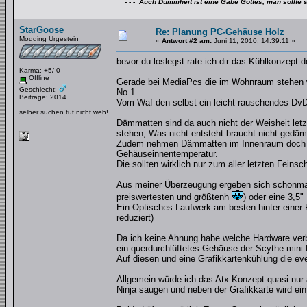
- - - Auch Dummheit ist eine Gabe Gottes, man sollte s
StarGoose
Re: Planung PC-Gehäuse Holz
Modding Urgestein
«
Antwort #2 am:
Juni 11, 2010, 14:39:11 »
bevor du loslegst rate ich dir das Kühlkonzept
Karma: +5/-0
Offline
Gerade bei MediaPcs die im Wohnraum stehen wir
Geschlecht:
No.1.
Beiträge: 2014
Vom Waf den selbst ein leicht rauschendes DvD-
selber suchen tut nicht weh!
Dämmatten sind da auch nicht der Weisheit letz
stehen, Was nicht entsteht braucht nicht gedä
Zudem nehmen Dämmatten im Innenraum doch rec
Gehäuseinnentemperatur.
Die sollten wirklich nur zum aller letzten Feins
Aus meiner Überzeugung ergeben sich schonmal 
preiswertesten und größtenh
) oder eine 3,5"
Ein Optisches Laufwerk am besten hinter einer 
reduziert)
Da ich keine Ahnung habe welche Hardware verba
ein querdurchlüftetes Gehäuse der Scythe mini 
Auf diesen und eine Grafikkartenkühlung die e
Allgemein würde ich das Atx Konzept quasi nur auf
Ninja saugen und neben der Grafikkarte wird ein 