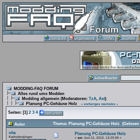
MODDING-FAQ FORUM
Alles rund ums Modden
Modding allgemein
(Moderatoren:
TzA
,
Ast
)
Planung PC-Gehäuse Holz
« vorheriges
nächstes »
Seiten:
[
1
]
2
3
4
Thema: Planung PC-Gehäuse Holz (Gelesen 
Autor
vita
Planung PC-Gehäuse Holz
Kathodenjünger
«
am:
Juni 11, 2010, 13:25:09 »