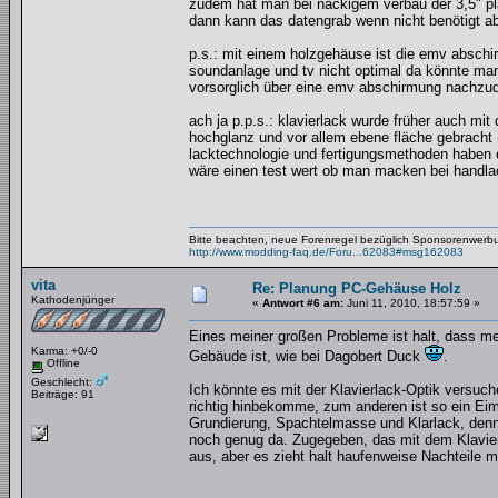
zudem hat man bei nackigem verbau der 3,5" pla
dann kann das datengrab wenn nicht benötigt a
p.s.: mit einem holzgehäuse ist die emv absch
soundanlage und tv nicht optimal da könnte ma
vorsorglich über eine emv abschirmung nachzude
ach ja p.p.s.: klavierlack wurde früher auch mit
hochglanz und vor allem ebene fläche gebracht 
lacktechnologie und fertigungsmethoden haben 
wäre einen test wert ob man macken bei handla
Bitte beachten, neue Forenregel bezüglich Sponsorenwerb
http://www.modding-faq.de/Foru...62083#msg162083
vita
Re: Planung PC-Gehäuse Holz
Kathodenjünger
«
Antwort #6 am:
Juni 11, 2010, 18:57:59 »
Eines meiner großen Probleme ist halt, dass me
Karma: +0/-0
Gebäude ist, wie bei Dagobert Duck
.
Offline
Geschlecht:
Ich könnte es mit der Klavierlack-Optik versuch
Beiträge: 91
richtig hinbekomme, zum anderen ist so ein Ei
Grundierung, Spachtelmasse und Klarlack, denn 
noch genug da. Zugegeben, das mit dem Klavierl
aus, aber es zieht halt haufenweise Nachteile mi