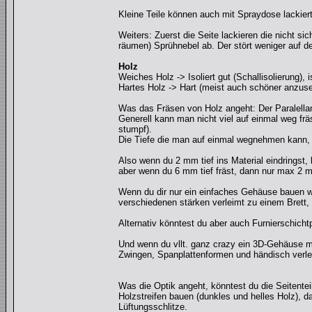
Kleine Teile können auch mit Spraydose lackier
Weiters: Zuerst die Seite lackieren die nicht si
räumen) Sprühnebel ab. Der stört weniger auf de
Holz
Weiches Holz -> Isoliert gut (Schallisolierung),
Hartes Holz -> Hart (meist auch schöner anzuse
Was das Fräsen von Holz angeht: Der Paralellans
Generell kann man nicht viel auf einmal weg fr
stumpf).
Die Tiefe die man auf einmal wegnehmen kann, v
Also wenn du 2 mm tief ins Material eindringst
aber wenn du 6 mm tief fräst, dann nur max 2 
Wenn du dir nur ein einfaches Gehäuse bauen w
verschiedenen stärken verleimt zu einem Brett,
Alternativ könntest du aber auch Furnierschicht
Und wenn du vllt. ganz crazy ein 3D-Gehäuse 
Zwingen, Spanplattenformen und händisch verlei
Was die Optik angeht, könntest du die Seitente
Holzstreifen bauen (dunkles und helles Holz), d
Lüftungsschlitze.