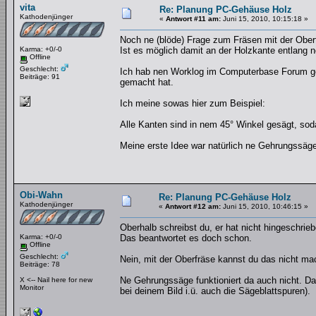
vita
Re: Planung PC-Gehäuse Holz
Kathodenjünger
«
Antwort #11 am:
Juni 15, 2010, 10:15:18 »
Noch ne (blöde) Frage zum Fräsen mit der Ober
Karma: +0/-0
Ist es möglich damit an der Holzkante entlang 
Offline
Geschlecht:
Ich hab nen Worklog im Computerbase Forum gef
Beiträge: 91
gemacht hat.
Ich meine sowas hier zum Beispiel:
Alle Kanten sind in nem 45° Winkel gesägt, s
Meine erste Idee war natürlich ne Gehrungssäge
Obi-Wahn
Re: Planung PC-Gehäuse Holz
Kathodenjünger
«
Antwort #12 am:
Juni 15, 2010, 10:46:15 »
Oberhalb schreibst du, er hat nicht hingeschrieb
Karma: +0/-0
Das beantwortet es doch schon.
Offline
Geschlecht:
Nein, mit der Oberfräse kannst du das nicht mac
Beiträge: 78
Ne Gehrungssäge funktioniert da auch nicht. D
X <-- Nail here for new
Monitor
bei deinem Bild i.ü. auch die Sägeblattspuren).