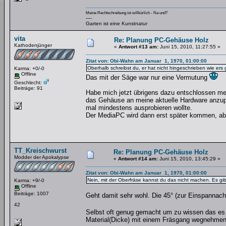
Meine Rechtschreibung ist willkürlich - Na und?
----
Garten ist eine Kunstnatur
vita
Re: Planung PC-Gehäuse Holz
Kathodenjünger
«
Antwort #13 am:
Juni 15, 2010, 11:27:55 »
Zitat von: Obi-Wahn am Januar 1, 1970, 01:00:00
Oberhalb schreibst du, er hat nicht hingeschrieben wie ers 
Karma: +0/-0
Offline
Das mit der Säge war nur eine Vermutung
Geschlecht:
Beiträge: 91
Habe mich jetzt übrigens dazu entschlossen me
das Gehäuse an meine aktuelle Hardware anzup
mal mindestens ausprobieren wollte.
Der MediaPC wird dann erst später kommen, ab
TT_Kreischwurst
Re: Planung PC-Gehäuse Holz
Modder der Apokalypse
«
Antwort #14 am:
Juni 15, 2010, 13:45:29 »
Zitat von: Obi-Wahn am Januar 1, 1970, 01:00:00
Nein, mit der Oberfräse kannst du das nicht machen. Es gib
Karma: +9/-0
Offline
Beiträge: 1007
Geht damit sehr wohl. Die 45° (zur Einspannachs
42
Selbst oft genug gemacht um zu wissen das es
Material(Dicke) mit einem Fräsgang wegnehmen 