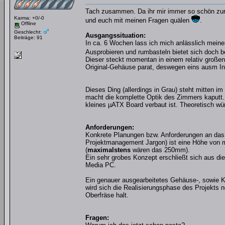
Tach zusammen. Da ihr mir immer so schön zur S
Karma: +0/-0
und euch mit meinen Fragen quälen
.
Offline
Geschlecht:
Ausgangssituation:
Beiträge: 91
In ca. 6 Wochen lass ich mich anlässlich meine
Ausprobieren und rumbasteln bietet sich doch
Dieser steckt momentan in einem relativ großen
Original-Gehäuse parat, deswegen eins ausm In
Dieses Ding (allerdings in Grau) steht mitten
macht die komplette Optik des Zimmers kaputt. 
kleines µATX Board verbaut ist. Theoretisch wü
Anforderungen:
Konkrete Planungen bzw. Anforderungen an das 
Projektmanagement Jargon) ist eine Höhe von m
(
maximalstens
wären das 250mm).
Ein sehr grobes Konzept erschließt sich aus 
Media PC.
Ein genauer ausgearbeitetes Gehäuse-, sowie K
wird sich die Realisierungsphase des Projekts 
Oberfräse halt.
Fragen: