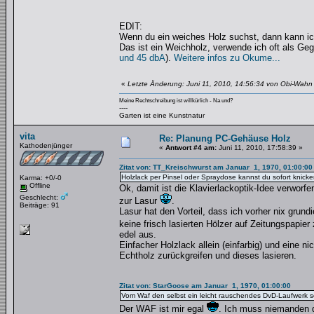
EDIT:
Wenn du ein weiches Holz suchst, dann kann i
Das ist ein Weichholz, verwende ich oft als Geg
und 45 dbA
).
Weitere infos zu Okume...
«
Letzte Änderung: Juni 11, 2010, 14:56:34 von Obi-Wahn
Meine Rechtschreibung ist willkürlich - Na und?
----
Garten ist eine Kunstnatur
vita
Re: Planung PC-Gehäuse Holz
Kathodenjünger
«
Antwort #4 am:
Juni 11, 2010, 17:58:39 »
Zitat von: TT_Kreischwurst am Januar 1, 1970, 01:00:00
Holzlack per Pinsel oder Spraydose kannst du sofort knicke
Karma: +0/-0
Offline
Ok, damit ist die Klavierlackoptik-Idee verworfe
Geschlecht:
zur Lasur
.
Beiträge: 91
Lasur hat den Vorteil, dass ich vorher nix grun
keine frisch lasierten Hölzer auf Zeitungspapier
edel aus.
Einfacher Holzlack allein (einfarbig) und eine 
Echtholz zurückgreifen und dieses lasieren.
Zitat von: StarGoose am Januar 1, 1970, 01:00:00
Vom Waf den selbst ein leicht rauschendes DvD-Laufwerk sof
Der WAF ist mir egal
. Ich muss niemanden d