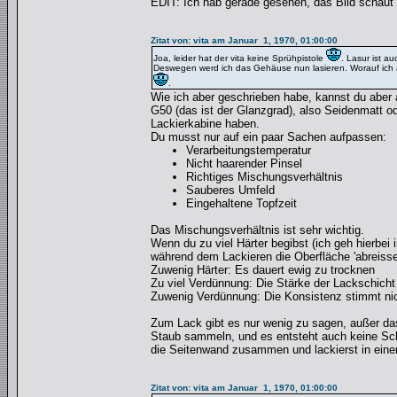
EDIT: Ich hab gerade gesehen, das Bild schaut n
Zitat von: vita am Januar 1, 1970, 01:00:00
Joa, leider hat der vita keine Sprühpistole
. Lasur ist a
Deswegen werd ich das Gehäuse nun lasieren. Worauf ich a
.
Wie ich aber geschrieben habe, kannst du aber 
G50 (das ist der Glanzgrad), also Seidenmatt 
Lackierkabine haben.
Du musst nur auf ein paar Sachen aufpassen:
Verarbeitungstemperatur
Nicht haarender Pinsel
Richtiges Mischungsverhältnis
Sauberes Umfeld
Eingehaltene Topfzeit
Das Mischungsverhältnis ist sehr wichtig.
Wenn du zu viel Härter begibst (ich geh hierbe
während dem Lackieren die Oberfläche 'abreisse
Zuwenig Härter: Es dauert ewig zu trocknen
Zu viel Verdünnung: Die Stärke der Lackschicht 
Zuwenig Verdünnung: Die Konsistenz stimmt nich
Zum Lack gibt es nur wenig zu sagen, außer das
Staub sammeln, und es entsteht auch keine Scha
die Seitenwand zusammen und lackierst in ein
Zitat von: vita am Januar 1, 1970, 01:00:00