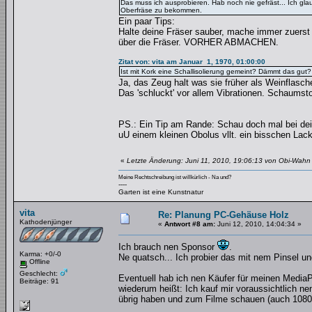
Das muss ich ausprobieren. Hab noch nie gefräst... Ich glau
Oberfräse zu bekommen.
Ein paar Tips:
Halte deine Fräser sauber, mache immer zuerst
über die Fräser. VORHER ABMACHEN.
Zitat von: vita am Januar 1, 1970, 01:00:00
Ist mit Kork eine Schallisolierung gemeint? Dämmt das gut?
Ja, das Zeug halt was sie früher als Weinflasc
Das 'schluckt' vor allem Vibrationen. Schaumstof
PS.: Ein Tip am Rande: Schau doch mal bei dei
uU einem kleinen Obolus vllt. ein bisschen Lac
«
Letzte Änderung: Juni 11, 2010, 19:06:13 von Obi-Wahn
Meine Rechtschreibung ist willkürlich - Na und?
----
Garten ist eine Kunstnatur
vita
Re: Planung PC-Gehäuse Holz
Kathodenjünger
«
Antwort #8 am:
Juni 12, 2010, 14:04:34 »
Ich brauch nen Sponsor
.
Karma: +0/-0
Ne quatsch... Ich probier das mit nem Pinsel u
Offline
Geschlecht:
Eventuell hab ich nen Käufer für meinen MediaP
Beiträge: 91
wiederum heißt: Ich kauf mir voraussichtlich 
übrig haben und zum Filme schauen (auch 1080i/