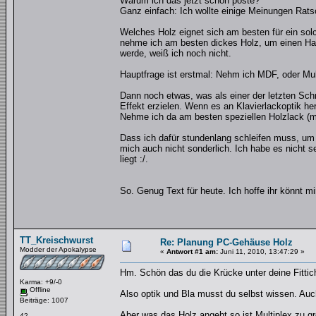
Warum ich das jetzt schon poste?
Ganz einfach: Ich wollte einige Meinungen Rats
Welches Holz eignet sich am besten für ein sol
nehme ich am besten dickes Holz, um einen Ha
werde, weiß ich noch nicht.
Hauptfrage ist erstmal: Nehm ich MDF, oder Mul
Dann noch etwas, was als einer der letzten Schr
Effekt erzielen. Wenn es an Klavierlackoptik 
Nehme ich da am besten speziellen Holzlack (mi
Dass ich dafür stundenlang schleifen muss, um
mich auch nicht sonderlich. Ich habe es nicht 
liegt :/.
So. Genug Text für heute. Ich hoffe ihr könnt m
TT_Kreischwurst
Re: Planung PC-Gehäuse Holz
Modder der Apokalypse
«
Antwort #1 am:
Juni 11, 2010, 13:47:29 »
Hm. Schön das du die Krücke unter deine Fittic
Karma: +9/-0
Offline
Also optik und Bla musst du selbst wissen. Auc
Beiträge: 1007
Aber was das Holz angeht so ist Multiplex zu gr
42