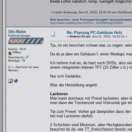
Beide Lüfter natürlich Temp. Geregelt möglichst
«
Letzte Änderung: Juni 11, 2010, 14:41:19 von StarGoos
Bitte beachten, neue Forenregel bezüglich Sponsorenwerb
http://www.modding-faq.de/Foru...62083#msg162083
Obi-Wahn
Re: Planung PC-Gehäuse Holz
Kathodenjünger
«
Antwort #3 am:
Juni 11, 2010, 14:52:21 »
Tja, ist ein bisschen schwer was zu sagen, wen
Karma: +0/-0
Offline
Da du ja aber ein Gehäuse f. einen Mediapc mach
Geschlecht:
Beiträge: 78
Ich nehme mal an, du hast noch DVDs, also wür
einem integrierten kleinen TFT (15 Zöller z.b.)
X <-- Nail here for new
Monitor
Nur so'n Gedanke.
Was die Herstellung angeht:
Lackieren
Man kann durchaus mit Pinsel lackieren, aber 
man dann die Trockenzeit und Viskosität gut ein
Tip zum Pinsel: Vorher gut überprüfen dass der 
ten mal Lackieren darfst).
2 Schichten sind Minimum, aber Hochglanzoberf
brauchst du da -wie TT_Kreischwurst bereits sa