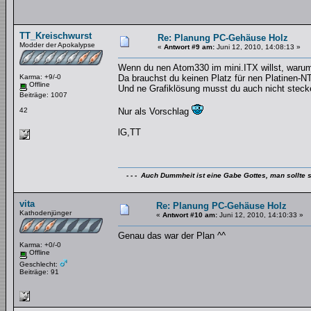
TT_Kreischwurst
Re: Planung PC-Gehäuse Holz
Modder der Apokalypse
«
Antwort #9 am:
Juni 12, 2010, 14:08:13 »
Wenn du nen Atom330 im mini.ITX willst, warum
Karma: +9/-0
Da brauchst du keinen Platz für nen Platinen-NT
Offline
Und ne Grafiklösung musst du auch nicht steck
Beiträge: 1007
42
Nur als Vorschlag
lG,TT
- - - Auch Dummheit ist eine Gabe Gottes, man sollte s
vita
Re: Planung PC-Gehäuse Holz
Kathodenjünger
«
Antwort #10 am:
Juni 12, 2010, 14:10:33 »
Genau das war der Plan ^^
Karma: +0/-0
Offline
Geschlecht:
Beiträge: 91