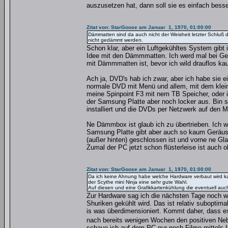
auszusetzen hat, dann soll sie es einfach bes
Zitat von: StarGoose am Januar 1, 1970, 01:00:00
Dämmatten sind da auch nicht der Weisheit letzter Schluß d
nicht gedämmt werden.
Schon klar, aber ein Luftgekühltes System gib
Idee mit den Dämmmatten. Ich werd mal bei Ge
mit Dämmmatten ist, bevor ich wild drauflos kau
Ach ja, DVD's hab ich zwar, aber ich habe sie ei
normale DVD mit Menü und allem, mit dem klein
meine Spinpoint F3 mit nem TB Speicher, oder ic
der Samsung Platte aber noch locker aus. Bin
installiert und die DVDs per Netzwerk auf den
Ne Dämmbox ist glaub ich zu übertrieben. Ich w
Samsung Platte gibt aber auch so kaum Geräusc
(außer hinten) geschlossen ist und vorne ne Gl
Zumal der PC jetzt schon flüsterleise ist auch 
Zitat von: StarGoose am Januar 1, 1970, 01:00:00
Da ich keine Ahnung habe welche Hardware verbaut wird kan
der Scythe mini Ninja eine sehr gute Wahl.
Auf diesen und eine Grafikkartenkühlung die eventuell a
Zur Hardware sag ich die nächsten Tage noch w
Shuriken gekühlt wird. Das ist relativ suboptim
is was überdimensioniert. Kommt daher, dass e
nach bereits wenigen Wochen den positiven Neb
schaue ich auf dem PC nur noch Filme mittels 