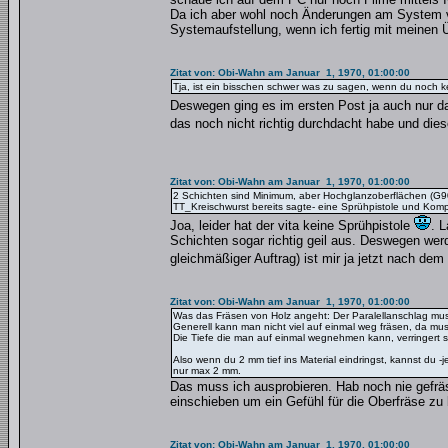
Da ich aber wohl noch Änderungen am System 
Systemaufstellung, wenn ich fertig mit meinen 
Zitat von: Obi-Wahn am Januar 1, 1970, 01:00:00
Tja, ist ein bisschen schwer was zu sagen, wenn du noch k
Deswegen ging es im ersten Post ja auch nur 
das noch nicht richtig durchdacht habe und di
Zitat von: Obi-Wahn am Januar 1, 1970, 01:00:00
2 Schichten sind Minimum, aber Hochglanzoberflächen (G90
TT_Kreischwurst bereits sagte- eine Sprühpistole und Kompr
Joa, leider hat der vita keine Sprühpistole
. 
Schichten sogar richtig geil aus. Deswegen we
gleichmäßiger Auftrag) ist mir ja jetzt nach d
Zitat von: Obi-Wahn am Januar 1, 1970, 01:00:00
Was das Fräsen von Holz angeht: Der Paralellanschlag muss g
Generell kann man nicht viel auf einmal weg fräsen, da mus
Die Tiefe die man auf einmal wegnehmen kann, verringert s
Also wenn du 2 mm tief ins Material eindringst, kannst du
nur max 2 mm.
Das muss ich ausprobieren. Hab noch nie gefräst
einschieben um ein Gefühl für die Oberfräse z
Zitat von: Obi-Wahn am Januar 1, 1970, 01:00:00