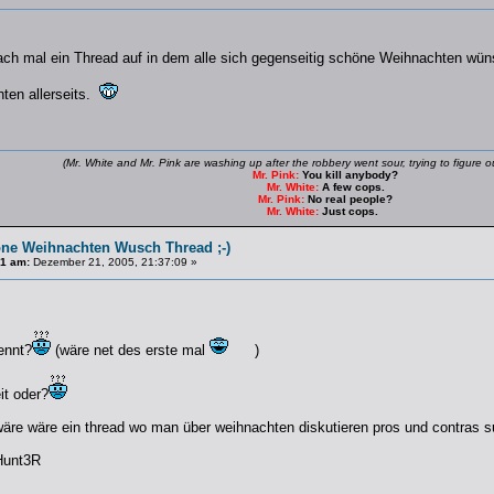
ach mal ein Thread auf in dem alle sich gegenseitig schöne Weihnachten wü
ten allerseits.
(Mr. White and Mr. Pink are washing up after the robbery went sour, trying to figure
Mr. Pink:
You kill anybody?
Mr. White:
A few cops.
Mr. Pink:
No real people?
Mr. White:
Just cops.
ne Weihnachten Wusch Thread ;-)
#1 am:
Dezember 21, 2005, 21:37:09 »
ennt?
(wäre net des erste mal
)
it oder?
wäre wäre ein thread wo man über weihnachten diskutieren pros und contras 
Hunt3R