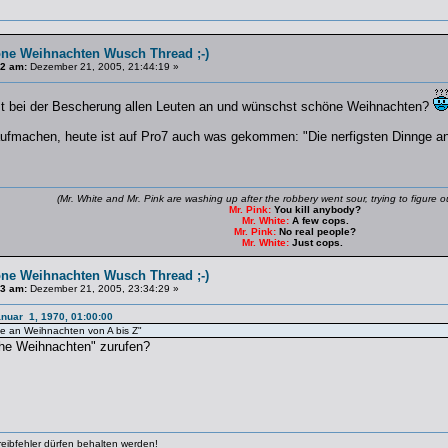
ne Weihnachten Wusch Thread ;-)
#2 am:
Dezember 21, 2005, 21:44:19 »
st bei der Bescherung allen Leuten an und wünschst schöne Weihnachten?
aufmachen, heute ist auf Pro7 auch was gekommen: "Die nerfigsten Dinnge a
(Mr. White and Mr. Pink are washing up after the robbery went sour, trying to figure
Mr. Pink:
You kill anybody?
Mr. White:
A few cops.
Mr. Pink:
No real people?
Mr. White:
Just cops.
ne Weihnachten Wusch Thread ;-)
#3 am:
Dezember 21, 2005, 23:34:29 »
anuar 1, 1970, 01:00:00
ge an Weihnachten von A bis Z"
he Weihnachten" zurufen?
ibfehler dürfen behalten werden!