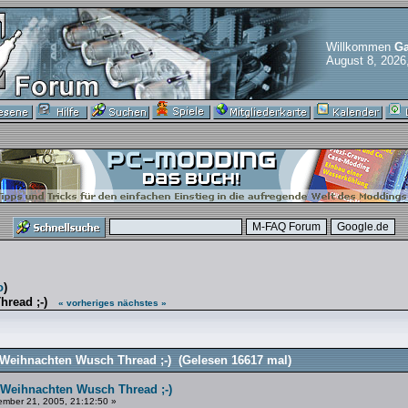
Willkommen
Ga
August 8, 2026
o
)
read ;-)
« vorheriges
nächstes »
eihnachten Wusch Thread ;-) (Gelesen 16617 mal)
Weihnachten Wusch Thread ;-)
mber 21, 2005, 21:12:50 »