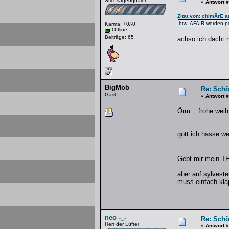
Stichsägenquäler
«
Antwort 
Zitat von: chImÄrE 
btw: AFAIR werden po
Karma: +0/-0
Offline
Beiträge: 65
achso ich dacht n
BigMob
Re: Schö
Gast
«
Antwort 
Örm... frohe weihn
gott ich hasse w
Gebt mir mein TF
aber auf sylveste
muss einfach kl
neo -_-
Re: Schö
Herr der Lüfter
«
Antwort 