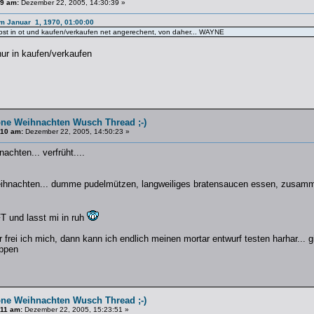
#9 am:
Dezember 22, 2005, 14:30:39 »
am Januar 1, 1970, 01:00:00
st in ot und kaufen/verkaufen net angerechent, von daher... WAYNE
ur in kaufen/verkaufen
ne Weihnachten Wusch Thread ;-)
#10 am:
Dezember 22, 2005, 14:50:23 »
achten... verfrüht....
eihnachten... dumme pudelmützen, langweiliges bratensaucen essen, zusamme
T und lasst mi in ruh
r frei ich mich, dann kann ich endlich meinen mortar entwurf testen harhar... gi
appen
ne Weihnachten Wusch Thread ;-)
#11 am:
Dezember 22, 2005, 15:23:51 »