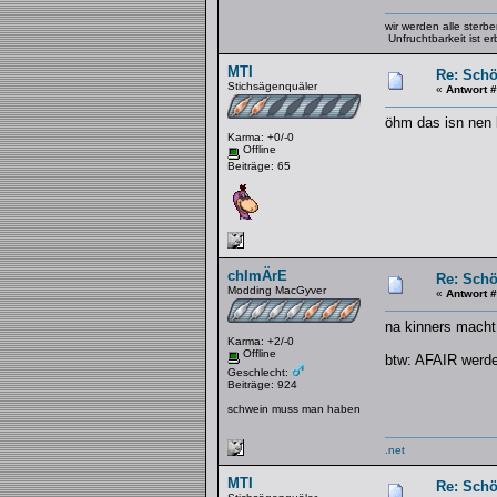
wir werden alle sterb
Unfruchtbarkeit ist erb
MTI
Re: Schö
Stichsägenquäler
«
Antwort 
öhm das isn nen 
Karma: +0/-0
Offline
Beiträge: 65
chImÄrE
Re: Schö
Modding MacGyver
«
Antwort 
na kinners macht
Karma: +2/-0
Offline
btw: AFAIR werde
Geschlecht:
Beiträge: 924
schwein muss man haben
.net
MTI
Re: Schö