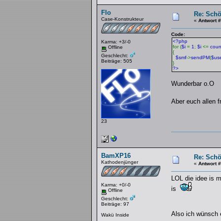
Flo
Re: Schö
Case-Konstrukteur
«
Antwort 
Code:
<?php
Karma: +3/-0
for (
$i
=
1
;
$i
<=
coun
Offline
{
Geschlecht:
$smf
->
sendPM
(
$us
Beiträge: 505
}
?>
Wunderbar o.O
Aber euch allen 
23
BamXP16
Re: Schö
Kathodenjünger
«
Antwort 
LOL die idee is 
Karma: +0/-0
is
Offline
Geschlecht:
Beiträge: 97
Also ich wünsch 
Wakü Inside