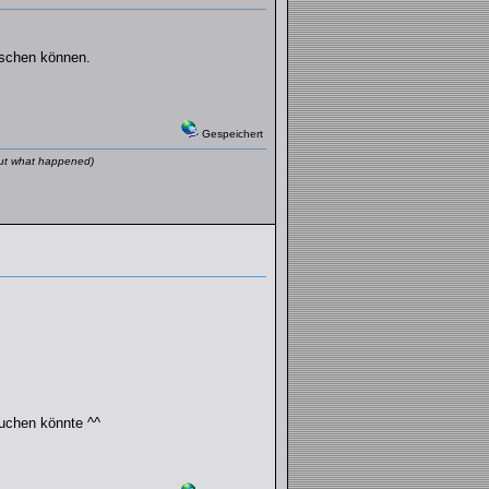
nschen können.
Gespeichert
 out what happened)
suchen könnte ^^