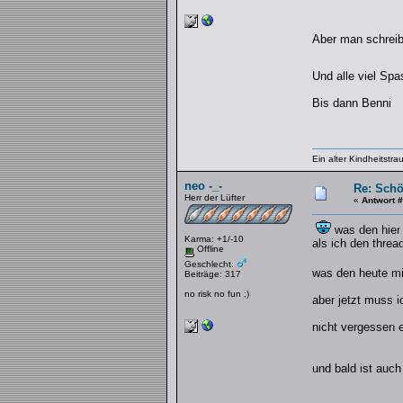
Aber man schreib
Und alle viel Sp
Bis dann Benni
Ein alter Kindheitstrau
neo -_-
Re: Schö
Herr der Lüfter
«
Antwort 
was den hier 
Karma: +1/-10
als ich den threa
Offline
Geschlecht:
was den heute mi
Beiträge: 317
no risk no fun ;)
aber jetzt muss 
nicht vergessen 
und bald ist auc