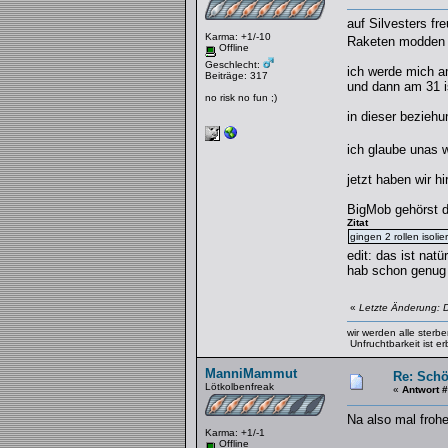
auf Silvesters fr
Karma: +1/-10
Raketen modden
Offline
Geschlecht:
ich werde mich am
Beiträge: 317
und dann am 31 ist
no risk no fun ;)
in dieser beziehu
ich glaube unas
jetzt haben wir h
BigMob gehörst 
Zitat
gingen 2 rollen isoli
edit: das ist nat
hab schon genug 
«
Letzte Änderung: 
wir werden alle sterb
Unfruchtbarkeit ist erb
ManniMammut
Re: Schö
Lötkolbenfreak
«
Antwort 
Na also mal froh
Karma: +1/-1
Offline