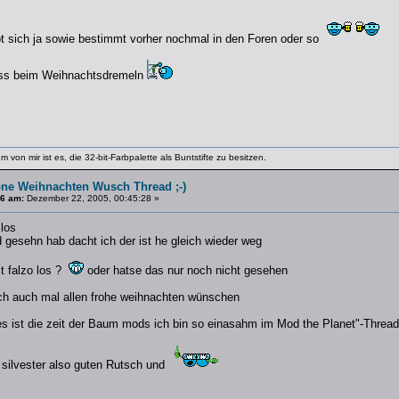
t sich ja sowie bestimmt vorher nochmal in den Foren oder so
ass beim Weihnachtsdremeln
m von mir ist es, die 32-bit-Farbpalette als Buntstifte zu besitzen.
ne Weihnachten Wusch Thread ;-)
#6 am:
Dezember 22, 2005, 00:45:28 »
los
d gesehn hab dacht ich der ist he gleich wieder weg
t falzo los ?
oder hatse das nur noch nicht gesehen
ich auch mal allen frohe weihnachten wünschen
es ist die zeit der Baum mods ich bin so einasahm im Mod the Planet"-Thread
h silvester also guten Rutsch und