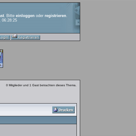
st
. Bitte
einloggen
oder
registrieren
.
, 06:28:25
0 Mitglieder und 1 Gast betrachten dieses Thema.