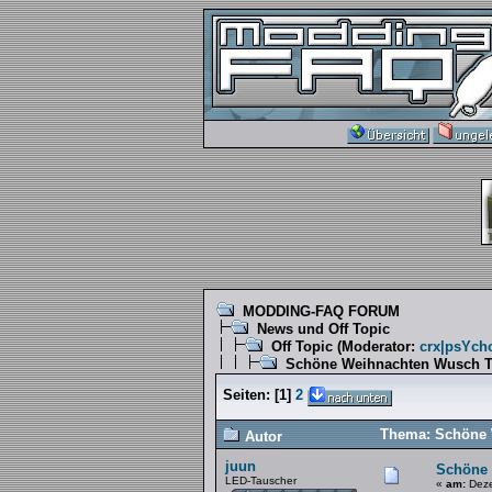
MODDING-FAQ FORUM
News und Off Topic
Off Topic
(Moderator:
crx|psYch
Schöne Weihnachten Wusch Th
Seiten:
[
1
]
2
Thema: Schöne W
Autor
juun
Schöne 
LED-Tauscher
«
am:
Deze