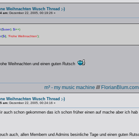
ne Weihnachten Wusch Thread ;-)
#4 am:
Dezember 22, 2005, 00:19:26 »
t
(
$user
);
$i
++)
er
[
$i
],
'Frohe Weihnachten'
);
frohe Weihnachten und einen guten Rutsch
m³ - my music machine
///
FlorianBlum.com
ne Weihnachten Wusch Thread ;-)
#5 am:
Dezember 22, 2005, 00:24:16 »
mir auch schon gekommen das ich schon früher einen auf mache aber ich hab 
euch auch, allen Membern und Admins besinliche Tage und einen guten Ruts