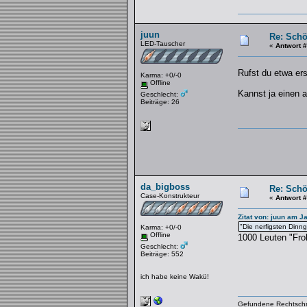
juun
Re: Schö
LED-Tauscher
«
Antwort 
Rufst du etwa er
Karma: +0/-0
Offline
Kannst ja einen 
Geschlecht:
Beiträge: 26
da_bigboss
Re: Schö
Case-Konstrukteur
«
Antwort 
Zitat von: juun am J
"Die nerfigsten Dinn
Karma: +0/-0
Offline
1000 Leuten "Fro
Geschlecht:
Beiträge: 552
ich habe keine Wakü!
Gefundene Rechtschre