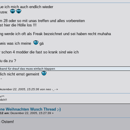
eue ich mich auch endlich wieder
 usw.
 28 oder so mit unas treffen und alles vorbereiten
 hier die Hölle los !!!
ng werde ich oft als Freak bezeichnet und sei haben recht muhaha
 weis was ich meine
gä
ir schon 4 modder die fast so krank sind wie ich
du da zu ?
erband für drauf das muss einfach klappen
ürlich nicht ernst gemeint
-
Dezember 22, 2005, 15:25:36 von neo -_-
»
en^^
lich!!
ne Weihnachten Wusch Thread ;-)
#12 am:
Dezember 22, 2005, 15:27:39 »
e Ostern!