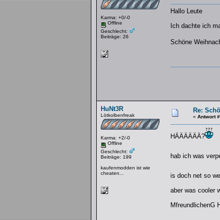
Hallo Leute
Karma: +0/-0
Offline
Ich dachte ich m
Geschlecht:
Beiträge: 26
Schöne Weihnach
HuNt3R
Re: Schö
Lötkolbenfreak
«
Antwort 
HÄÄÄÄÄÄ?
Karma: +2/-0
Offline
Geschlecht:
hab ich was verp
Beiträge: 199
kaufenmodden ist wie
cheaten...
is doch net so we
aber was cooler 
MfreundlichenG 