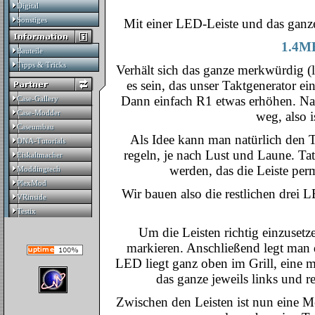
Digital
Digital
Sonstiges
Sonstiges
Mit einer LED-Leiste und das ganze
1.4MB
Bauteile
Bauteile
Tipps & Tricks
Tipps & Tricks
Verhält sich das ganze merkwürdig (lä
es sein, das unser Taktgenerator ein
Dann einfach R1 etwas erhöhen. Na
Case-Gallery
Case-Gallery
Case-Modder
Case-Modder
weg, also i
Caseumbau
Caseumbau
Als Idee kann man natürlich den 
DNA-Tutorials
DNA-Tutorials
regeln, je nach Lust und Laune. Tat
Eiskaltmacher
Eiskaltmacher
werden, das die Leiste per
Moddingtech
Moddingtech
PlexMod
PlexMod
Wir bauen also die restlichen drei
VRinside
VRinside
Testix
Testix
Um die Leisten richtig einzusetze
markieren. Anschließend legt man d
LED liegt ganz oben im Grill, eine 
das ganze jeweils links und re
Zwischen den Leisten ist nun eine Me