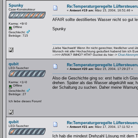
Spunky
Re:Temperaturgeregelte Lüftersteueru
Case-Konstrukteur
«
Antwort #19 am:
März 15, 2004, 16:51:46 »
AFAIR sollte destilliertes Wasser nicht so gut l
Karma: +9/-0
Offline
Spunky
Geschlecht:
Beiträge: 715
„Liebe Nachwelt! Wenn Ihr nicht gerechter, friedlicher und 
Wunsch mit aller Hochachtung geäußert habend bin ich Euer 
--->>> AFAIK? IMHO? HTH? Guckst du hier ->
Chat-Akronym
qubit
Re:Temperaturgeregelte Lüftersteueru
LED-Tauscher
«
Antwort #20 am:
März 15, 2004, 17:29:27 »
Also die Geschichte ging so: erst hatte ich Gla
Karma: +1/-0
drehen. Später als das Wasser abgekühlt war, ha
Offline
der Schaltung zu suchen. Daher meine Warnung
Geschlecht:
Beiträge: 27
Ich liebe dieses Forum!
qubit
Re:Temperaturgeregelte Lüftersteueru
LED-Tauscher
«
Antwort #21 am:
März 17, 2004, 17:11:52 »
Ich hab die mindest Drehzahl Lösung mit dem T