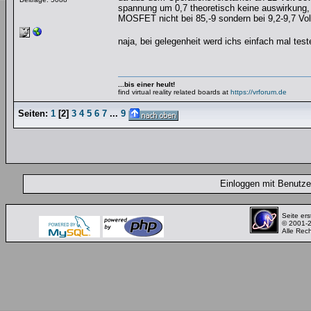
spannung um 0,7 theoretisch keine auswirkung, 
MOSFET nicht bei 85,-9 sondern bei 9,2-9,7 Volt
naja, bei gelegenheit werd ichs einfach mal te
...bis einer heult!
find virtual reality related boards at
https://vrforum.de
Seiten:
1
[
2
]
3
4
5
6
7
...
9
Einloggen mit Benut
Seite ers
© 2001-
Alle Rec