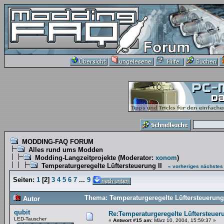
MODDING-FAQ FORUM
Alles rund ums Modden
Modding-Langzeitprojekte
(Moderator:
xonom
)
Temperaturgeregelte Lüftersteuerung II
« vorheriges
nächstes
Seiten:
1
[
2
]
3
4
5
6
7
...
9
Thema: Temperaturgeregelte Lüftersteuerung
Autor
qubit
Re:Temperaturgeregelte Lüftersteueru
LED-Tauscher
«
Antwort #15 am:
März 10, 2004, 15:59:37 »