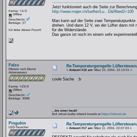
Jetzt funktioniert auch die Seite zur Berechnun
Karma: +1/-0
http://www.majer.ch/luefter/Lu...D&Rbed2=100
Offline
Geschlecht:
Man kann auf der Seite zwei Temperaturpunkte a
Beiträge: 27
drehen. Und dann 12 V, wo der Lüfter dann mit
für die Widerstände.
Ich liebe dieses Forum!
Das ganze ist noch im einem sehr experimentell
Falzo
Re:Temperaturgeregelte Lüftersteueru
Diktator vom Dienst
«
Antwort #16 am:
März 10, 2004, 22:13:01 »
Administrator
coole Sache :b
Karma: +15/-0
Offline
Geschlecht:
Beiträge: 5088
...bis einer heult!
find virtual reality related boards at
https://vrforum.de
Pinguhin
Re:Temperaturgeregelte Lüftersteueru
LED-Tauscher
«
Antwort #17 am:
März 11, 2004, 22:07:03 »