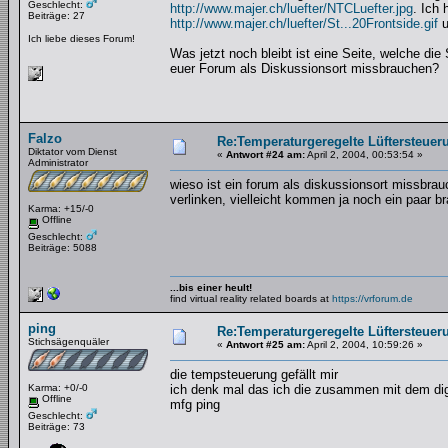
Geschlecht:
http://www.majer.ch/luefter/NTCLuefter.jpg
. Ich 
Beiträge: 27
http://www.majer.ch/luefter/St...20Frontside.gif
u
Ich liebe dieses Forum!
Was jetzt noch bleibt ist eine Seite, welche di
euer Forum als Diskussionsort missbrauchen?
Falzo
Re:Temperaturgeregelte Lüftersteueru
Diktator vom Dienst
«
Antwort #24 am:
April 2, 2004, 00:53:54 »
Administrator
wieso ist ein forum als diskussionsort missbrauc
verlinken, vielleicht kommen ja noch ein paar 
Karma: +15/-0
Offline
Geschlecht:
Beiträge: 5088
...bis einer heult!
find virtual reality related boards at
https://vrforum.de
ping
Re:Temperaturgeregelte Lüftersteueru
Stichsägenquäler
«
Antwort #25 am:
April 2, 2004, 10:59:26 »
die tempsteuerung gefällt mir
Karma: +0/-0
ich denk mal das ich die zusammen mit dem digi
Offline
mfg ping
Geschlecht:
Beiträge: 73