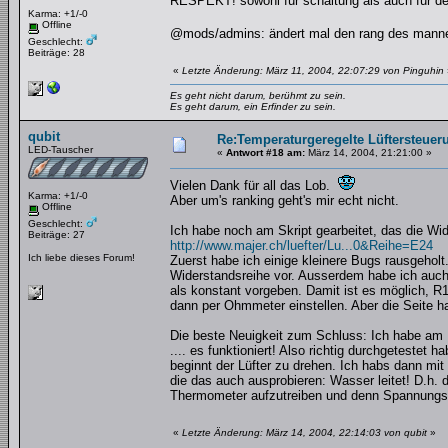
RESPEKT! sowohl für schaltung als auch für de
Karma: +1/-0
Offline
@mods/admins: ändert mal den rang des mannes
Geschlecht:
Beiträge: 28
«
Letzte Änderung: März 11, 2004, 22:07:29 von Pinguhin
Es geht nicht darum, berühmt zu sein.
Es geht darum, ein Erfinder zu sein.
qubit
Re:Temperaturgeregelte Lüftersteueru
LED-Tauscher
«
Antwort #18 am:
März 14, 2004, 21:21:00 »
Vielen Dank für all das Lob.
Karma: +1/-0
Aber um's ranking geht's mir echt nicht.
Offline
Geschlecht:
Ich habe noch am Skript gearbeitet, das die Wi
Beiträge: 27
http://www.majer.ch/luefter/Lu...0&Reihe=E24
Ich liebe dieses Forum!
Zuerst habe ich einige kleinere Bugs rausgeholt
Widerstandsreihe vor. Ausserdem habe ich auc
als konstant vorgeben. Damit ist es möglich, R
dann per Ohmmeter einstellen. Aber die Seite ha
Die beste Neuigkeit zum Schluss: Ich habe am F
.... es funktioniert! Also richtig durchgetestet
beginnt der Lüfter zu drehen. Ich habs dann mit
die das auch ausprobieren: Wasser leitet! D.h.
Thermometer aufzutreiben und denn Spannungs-
«
Letzte Änderung: März 14, 2004, 22:14:03 von qubit
»