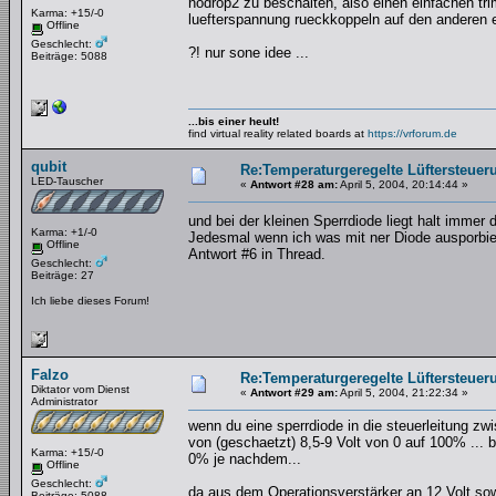
nodrop2 zu beschalten, also einen einfachen t
Karma: +15/-0
luefterspannung rueckkoppeln auf den anderen ei
Offline
Geschlecht:
?! nur sone idee ...
Beiträge: 5088
...bis einer heult!
find virtual reality related boards at
https://vrforum.de
qubit
Re:Temperaturgeregelte Lüftersteueru
LED-Tauscher
«
Antwort #28 am:
April 5, 2004, 20:14:44 »
und bei der kleinen Sperrdiode liegt halt imme
Karma: +1/-0
Jedesmal wenn ich was mit ner Diode ausporbier
Offline
Antwort #6 in Thread.
Geschlecht:
Beiträge: 27
Ich liebe dieses Forum!
Falzo
Re:Temperaturgeregelte Lüftersteueru
Diktator vom Dienst
«
Antwort #29 am:
April 5, 2004, 21:22:34 »
Administrator
wenn du eine sperrdiode in die steuerleitung z
von (geschaetzt) 8,5-9 Volt von 0 auf 100% ... 
Karma: +15/-0
0% je nachdem...
Offline
Geschlecht:
da aus dem Operationsverstärker an 12 Volt so
Beiträge: 5088