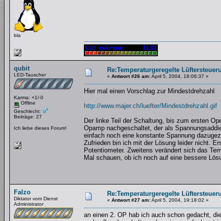
bla
qubit
Re:Temperaturgeregelte Lüftersteueru
LED-Tauscher
«
Antwort #26 am:
April 5, 2004, 18:06:37 »
Hier mal einen Vorschlag zur Mindestdrehzahl
Karma: +1/-0
Offline
http://www.majer.ch/luefter/Mindestdrehzahl.gif
Geschlecht:
Beiträge: 27
Der linke Teil der Schaltung, bis zum ersten Ope
Opamp nachgeschaltet, der als Spannungsaddiere
Ich liebe dieses Forum!
einfach noch eine konstante Spannung dazugezä
Zufrieden bin ich mit der Lösung leider nicht. 
Potentiometer. Zweitens verändert sich das Tem
Mal schauen, ob ich noch auf eine bessere Lö
Falzo
Re:Temperaturgeregelte Lüftersteueru
Diktator vom Dienst
«
Antwort #27 am:
April 5, 2004, 19:18:02 »
Administrator
an einen 2. OP hab ich auch schon gedacht, die