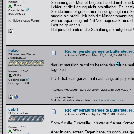
Karma: +1/-0
Spannung am Mosfet begrenzt und damit eine Mi
Offline
Leider ist die Lösung nicht praktikabel: Es ist 
Geschlecht:
Spindeltrimmer genommen habe, genügt eine kle
Beiträge: 27
andere als stabil. Ich hab die Mindestspannung a
war die Spannung auf 4.8 Volt abgesackt und der
Ich liebe dieses Forum!
Lösung gewesen.
Hat jemand anders die Schaltung so aufgebaut
Falzo
Re:Temperaturgeregelte Lüftersteueru
Diktator vom Dienst
«
Antwort #22 am:
März 17, 2004, 17:40:51 »
Administrator
das ist natürlich reichlich bescheiden
na mal 
tage zeit...
Karma: +15/-0
Offline
EDIT: hab das ganze mal nach langzeit-projekte 
Geschlecht:
Beiträge: 5088
«
Letzte Änderung: März 30, 2004, 22:32:38 von Falzo
»
...bis einer heult!
find virtual reality related boards at
https://vrforum.de
qubit
Re:Temperaturgeregelte Lüftersteueru
LED-Tauscher
«
Antwort #23 am:
April 2, 2004, 00:31:44 »
Sorry für die Funkstille. Ich war auf einer Konf
Karma: +1/-0
Offline
Aber in den letzten Tagen habe ich doch was gem