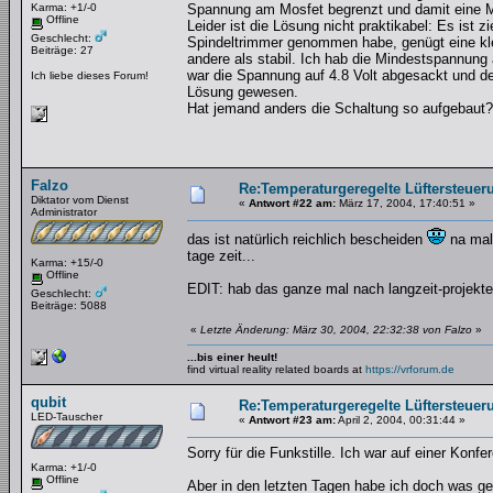
Karma: +1/-0
Spannung am Mosfet begrenzt und damit eine Mi
Offline
Leider ist die Lösung nicht praktikabel: Es ist 
Geschlecht:
Spindeltrimmer genommen habe, genügt eine kle
Beiträge: 27
andere als stabil. Ich hab die Mindestspannung a
war die Spannung auf 4.8 Volt abgesackt und der
Ich liebe dieses Forum!
Lösung gewesen.
Hat jemand anders die Schaltung so aufgebaut
Falzo
Re:Temperaturgeregelte Lüftersteueru
Diktator vom Dienst
«
Antwort #22 am:
März 17, 2004, 17:40:51 »
Administrator
das ist natürlich reichlich bescheiden
na mal 
tage zeit...
Karma: +15/-0
Offline
EDIT: hab das ganze mal nach langzeit-projekte 
Geschlecht:
Beiträge: 5088
«
Letzte Änderung: März 30, 2004, 22:32:38 von Falzo
»
...bis einer heult!
find virtual reality related boards at
https://vrforum.de
qubit
Re:Temperaturgeregelte Lüftersteueru
LED-Tauscher
«
Antwort #23 am:
April 2, 2004, 00:31:44 »
Sorry für die Funkstille. Ich war auf einer Konf
Karma: +1/-0
Offline
Aber in den letzten Tagen habe ich doch was gem