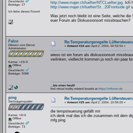
Geschlecht:
http://www.majer.ch/luefter/NTCLuefter.jpg
. Ich 
Beiträge: 27
http://www.majer.ch/luefter/St...20Frontside.gif
u
Ich liebe dieses Forum!
Was jetzt noch bleibt ist eine Seite, welche di
euer Forum als Diskussionsort missbrauchen?
Falzo
Re:Temperaturgeregelte Lüftersteueru
Diktator vom Dienst
«
Antwort #24 am:
April 2, 2004, 00:53:54 »
Administrator
wieso ist ein forum als diskussionsort missbrauc
verlinken, vielleicht kommen ja noch ein paar 
Karma: +15/-0
Offline
Geschlecht:
Beiträge: 5088
...bis einer heult!
find virtual reality related boards at
https://vrforum.de
ping
Re:Temperaturgeregelte Lüftersteueru
Stichsägenquäler
«
Antwort #25 am:
April 2, 2004, 10:59:26 »
die tempsteuerung gefällt mir
Karma: +0/-0
ich denk mal das ich die zusammen mit dem digi
Offline
mfg ping
Geschlecht:
Beiträge: 73