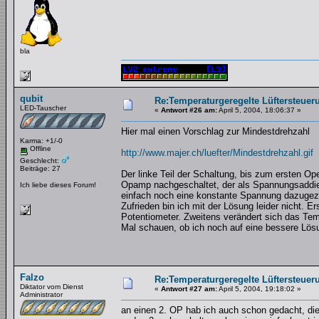
bla
qubit
Re:Temperaturgeregelte Lüftersteueru
LED-Tauscher
«
Antwort #26 am:
April 5, 2004, 18:06:37 »
Hier mal einen Vorschlag zur Mindestdrehzahl
Karma: +1/-0
Offline
http://www.majer.ch/luefter/Mindestdrehzahl.gif
Geschlecht:
Beiträge: 27
Der linke Teil der Schaltung, bis zum ersten Ope
Opamp nachgeschaltet, der als Spannungsaddiere
Ich liebe dieses Forum!
einfach noch eine konstante Spannung dazugezä
Zufrieden bin ich mit der Lösung leider nicht. 
Potentiometer. Zweitens verändert sich das Tem
Mal schauen, ob ich noch auf eine bessere Lö
Falzo
Re:Temperaturgeregelte Lüftersteueru
Diktator vom Dienst
«
Antwort #27 am:
April 5, 2004, 19:18:02 »
Administrator
an einen 2. OP hab ich auch schon gedacht, die