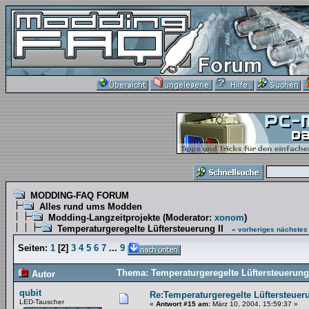
MODDING-FAQ FORUM
Alles rund ums Modden
Modding-Langzeitprojekte
(Moderator:
xonom
)
Temperaturgeregelte Lüftersteuerung II
« vorheriges
nächstes
Seiten:
1
[
2
]
3
4
5
6
7
...
9
Thema: Temperaturgeregelte Lüftersteuerung
Autor
qubit
Re:Temperaturgeregelte Lüftersteueru
LED-Tauscher
«
Antwort #15 am:
März 10, 2004, 15:59:37 »