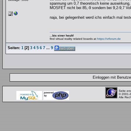
spannung um 0,7 theoretisch keine auswirkung, 
MOSFET nicht bei 85,-9 sondern bei 9,2-9,7 Volt
naja, bei gelegenheit werd ichs einfach mal te
...bis einer heult!
find virtual reality related boards at
https://vrforum.de
Seiten:
1
[
2
]
3
4
5
6
7
...
9
Einloggen mit Benut
Seite ers
© 2001-
Alle Rec