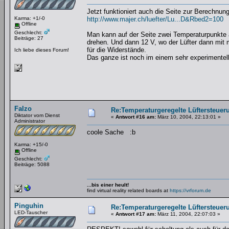
Jetzt funktioniert auch die Seite zur Berechnun
Karma: +1/-0
http://www.majer.ch/luefter/Lu...D&Rbed2=100
Offline
Geschlecht:
Man kann auf der Seite zwei Temperaturpunkte a
Beiträge: 27
drehen. Und dann 12 V, wo der Lüfter dann mit
für die Widerstände.
Ich liebe dieses Forum!
Das ganze ist noch im einem sehr experimentell
Falzo
Re:Temperaturgeregelte Lüftersteueru
Diktator vom Dienst
«
Antwort #16 am:
März 10, 2004, 22:13:01 »
Administrator
coole Sache :b
Karma: +15/-0
Offline
Geschlecht:
Beiträge: 5088
...bis einer heult!
find virtual reality related boards at
https://vrforum.de
Pinguhin
Re:Temperaturgeregelte Lüftersteueru
LED-Tauscher
«
Antwort #17 am:
März 11, 2004, 22:07:03 »