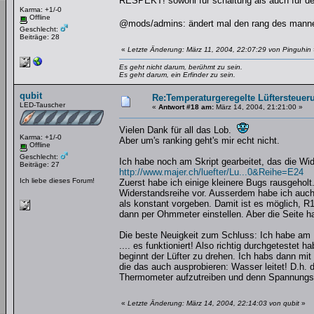
RESPEKT! sowohl für schaltung als auch für de
Karma: +1/-0
Offline
@mods/admins: ändert mal den rang des mannes
Geschlecht:
Beiträge: 28
«
Letzte Änderung: März 11, 2004, 22:07:29 von Pinguhin
Es geht nicht darum, berühmt zu sein.
Es geht darum, ein Erfinder zu sein.
qubit
Re:Temperaturgeregelte Lüftersteueru
LED-Tauscher
«
Antwort #18 am:
März 14, 2004, 21:21:00 »
Vielen Dank für all das Lob.
Karma: +1/-0
Aber um's ranking geht's mir echt nicht.
Offline
Geschlecht:
Ich habe noch am Skript gearbeitet, das die Wi
Beiträge: 27
http://www.majer.ch/luefter/Lu...0&Reihe=E24
Ich liebe dieses Forum!
Zuerst habe ich einige kleinere Bugs rausgeholt
Widerstandsreihe vor. Ausserdem habe ich auc
als konstant vorgeben. Damit ist es möglich, R
dann per Ohmmeter einstellen. Aber die Seite ha
Die beste Neuigkeit zum Schluss: Ich habe am F
.... es funktioniert! Also richtig durchgetestet
beginnt der Lüfter zu drehen. Ich habs dann mit
die das auch ausprobieren: Wasser leitet! D.h.
Thermometer aufzutreiben und denn Spannungs-
«
Letzte Änderung: März 14, 2004, 22:14:03 von qubit
»