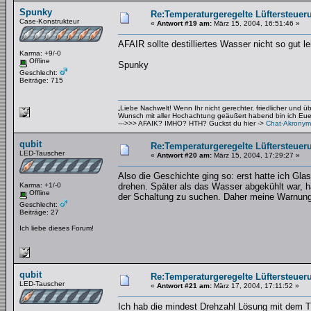
Spunky
Re:Temperaturgeregelte Lüftersteueru
Case-Konstrukteur
«
Antwort #19 am:
März 15, 2004, 16:51:46 »
AFAIR sollte destilliertes Wasser nicht so gut l
Karma: +9/-0
Offline
Spunky
Geschlecht:
Beiträge: 715
„Liebe Nachwelt! Wenn Ihr nicht gerechter, friedlicher und 
Wunsch mit aller Hochachtung geäußert habend bin ich Euer 
--->>> AFAIK? IMHO? HTH? Guckst du hier ->
Chat-Akronym
qubit
Re:Temperaturgeregelte Lüftersteueru
LED-Tauscher
«
Antwort #20 am:
März 15, 2004, 17:29:27 »
Also die Geschichte ging so: erst hatte ich Gla
Karma: +1/-0
drehen. Später als das Wasser abgekühlt war, ha
Offline
der Schaltung zu suchen. Daher meine Warnung
Geschlecht:
Beiträge: 27
Ich liebe dieses Forum!
qubit
Re:Temperaturgeregelte Lüftersteueru
LED-Tauscher
«
Antwort #21 am:
März 17, 2004, 17:11:52 »
Ich hab die mindest Drehzahl Lösung mit dem T