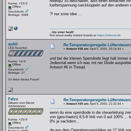
nodrop2 zu beschalten, also einen einfachen t
Karma: +15/-0
luefterspannung rueckkoppeln auf den anderen ei
Offline
Geschlecht:
?! nur sone idee ...
Beiträge: 5088
...bis einer heult!
find virtual reality related boards at
https://vrforum.de
qubit
Re:Temperaturgeregelte Lüftersteueru
LED-Tauscher
«
Antwort #28 am:
April 5, 2004, 20:14:44 »
und bei der kleinen Sperrdiode liegt halt imme
Karma: +1/-0
Jedesmal wenn ich was mit ner Diode ausporbier
Offline
Antwort #6 in Thread.
Geschlecht:
Beiträge: 27
Ich liebe dieses Forum!
Falzo
Re:Temperaturgeregelte Lüftersteueru
Diktator vom Dienst
«
Antwort #29 am:
April 5, 2004, 21:22:34 »
Administrator
wenn du eine sperrdiode in die steuerleitung z
von (geschaetzt) 8,5-9 Volt von 0 auf 100% ... 
Karma: +15/-0
0% je nachdem...
Offline
Geschlecht:
da aus dem Operationsverstärker an 12 Volt so
Beiträge: 5088