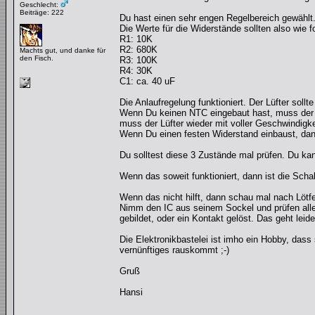
Geschlecht:
Beiträge: 222
Du hast einen sehr engen Regelbereich gewählt
Die Werte für die Widerstände sollten also wie fo
R1: 10K
R2: 680K
Machts gut, und danke für
den Fisch.
R3: 100K
R4: 30K
C1: ca. 40 uF
Die Anlaufregelung funktioniert. Der Lüfter soll
Wenn Du keinen NTC eingebaut hast, muss der 
muss der Lüfter wieder mit voller Geschwindigke
Wenn Du einen festen Widerstand einbaust, dann
Du solltest diese 3 Zustände mal prüfen. Du kan
Wenn das soweit funktioniert, dann ist die Scha
Wenn das nicht hilft, dann schau mal nach Lötfe
Nimm den IC aus seinem Sockel und prüfen alle 
gebildet, oder ein Kontakt gelöst. Das geht leid
Die Elektronikbastelei ist imho ein Hobby, dass
vernünftiges rauskommt ;-)
Gruß
Hansi