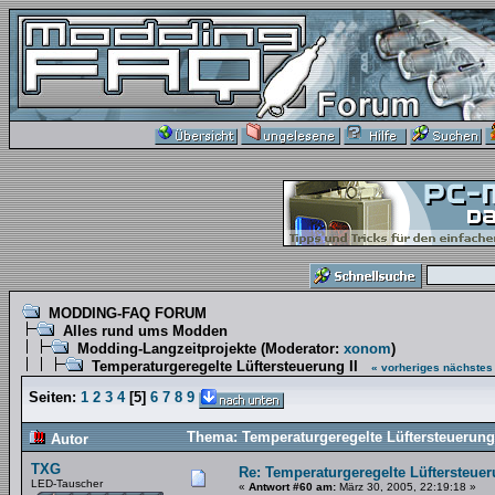
MODDING-FAQ FORUM
Alles rund ums Modden
Modding-Langzeitprojekte
(Moderator:
xonom
)
Temperaturgeregelte Lüftersteuerung II
« vorheriges
nächstes
Seiten:
1
2
3
4
[
5
]
6
7
8
9
Thema: Temperaturgeregelte Lüftersteuerung
Autor
TXG
Re: Temperaturgeregelte Lüftersteuer
LED-Tauscher
«
Antwort #60 am:
März 30, 2005, 22:19:18 »