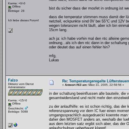
Karma: +0/-0
Offline
bist du sicher dass der mosfet in ordnung ist we
Beiträge: 28
dass die temperatur stimmen muss damit der lüf
Ich liebe dieses Forum!
netzteil, eckpunkte sind 0V bei 55°C und 12V bei
wegen toleranzen nicht läuft, aber ich bin einma
15cm lang.
ach ja: ich habe vorhin mal den ntc alleine geme
ordnung...als ich den ntc dann in der schaltun
oder deutet das auf einen fehler hin?
mfg,
Lukas
Falzo
Re: Temperaturgeregelte Lüftersteuer
Diktator vom Dienst
«
Antwort #63 am:
März 31, 2005, 22:58:56 »
Administrator
in der schaltung beeinflussen alle bauteile, di
gesamtwiderstand und nicht mehr den einzelwi
Karma: +15/-0
Offline
zu der anlaufhilfe: es ist schon richtig, das der
Geschlecht:
referenzspannung vor dem IC fuer einen moment 
Beiträge: 5088
umgangssprachlich ausgedrueckt koennte man wo
daher den MOSFET anders an, weshalb der lueft
aus dem letzten satz ergibt sich aber, das de
anlaufschubser ueberhaupt klappt!