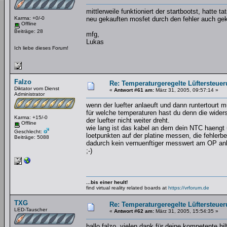
mittlerweile funktioniert der startbootst, hatte
Karma: +0/-0
neu gekauften mosfet durch den fehler auch gekil
Offline
Beiträge: 28
mfg,
Lukas
Ich liebe dieses Forum!
Falzo
Re: Temperaturgeregelte Lüftersteuer
Diktator vom Dienst
«
Antwort #61 am:
März 31, 2005, 09:57:14 »
Administrator
wenn der luefter anlaeuft und dann runtertourt m
für welche temperaturen hast du denn die wider
Karma: +15/-0
der luefter nicht weiter dreht.
Offline
wie lang ist das kabel an dem dein NTC haengt
Geschlecht:
loetpunkten auf der platine messen, die fehlerbe
Beiträge: 5088
dadurch kein vernuenftiger messwert am OP ank
;-)
...bis einer heult!
find virtual reality related boards at
https://vrforum.de
TXG
Re: Temperaturgeregelte Lüftersteuer
LED-Tauscher
«
Antwort #62 am:
März 31, 2005, 15:54:35 »
hallo falzo, vielen dank für deine kompetente hil