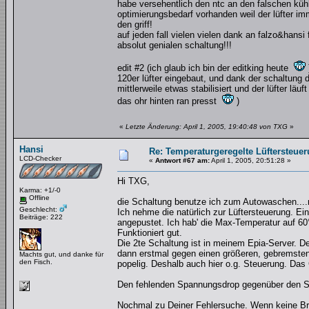
habe versehentlich den ntc an den falschen kühl
optimierungsbedarf vorhanden weil der lüfter i
den griff!
auf jeden fall vielen vielen dank an falzo&hansi 
absolut genialen schaltung!!!
edit #2 (ich glaub ich bin der editking heute
120er lüfter eingebaut, und dank der schaltung 
mittlerweile etwas stabilisiert und der lüfter l
das ohr hinten ran presst
)
«
Letzte Änderung: April 1, 2005, 19:40:48 von TXG
»
Hansi
Re: Temperaturgeregelte Lüftersteuer
LCD-Checker
«
Antwort #67 am:
April 1, 2005, 20:51:28 »
Hi TXG,
Karma: +1/-0
Offline
die Schaltung benutze ich zum Autowaschen....
Geschlecht:
Ich nehme die natürlich zur Lüftersteuerung. Ei
Beiträge: 222
angepustet. Ich hab' die Max-Temperatur auf 60°
Funktioniert gut.
Die 2te Schaltung ist in meinem Epia-Server. De
dann erstmal gegen einen größeren, gebremsten
Machts gut, und danke für
den Fisch.
popelig. Deshalb auch hier o.g. Steuerung. Das G
Den fehlenden Spannungsdrop gegenüber den St
Nochmal zu Deiner Fehlersuche. Wenn keine Br