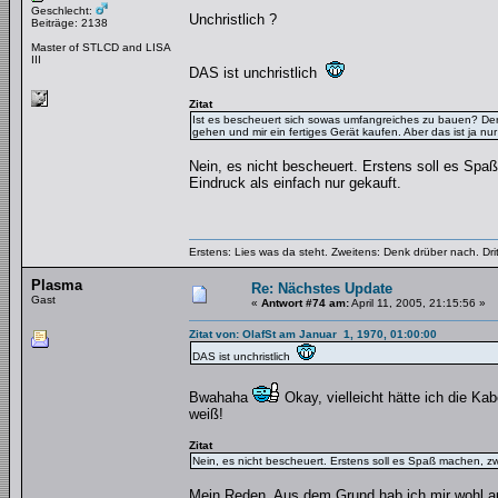
Geschlecht:
Unchristlich ?
Beiträge: 2138
Master of STLCD and LISA
III
DAS ist unchristlich
Zitat
Ist es bescheuert sich sowas umfangreiches zu bauen? De
gehen und mir ein fertiges Gerät kaufen. Aber das ist ja nur 
Nein, es nicht bescheuert. Erstens soll es Spa
Eindruck als einfach nur gekauft.
Erstens: Lies was da steht. Zweitens: Denk drüber nach. Dri
Plasma
Re: Nächstes Update
Gast
«
Antwort #74 am:
April 11, 2005, 21:15:56 »
Zitat von: OlafSt am Januar 1, 1970, 01:00:00
DAS ist unchristlich
Bwahaha
Okay, vielleicht hätte ich die Ka
weiß!
Zitat
Nein, es nicht bescheuert. Erstens soll es Spaß machen, zw
Mein Reden. Aus dem Grund hab ich mir wohl au