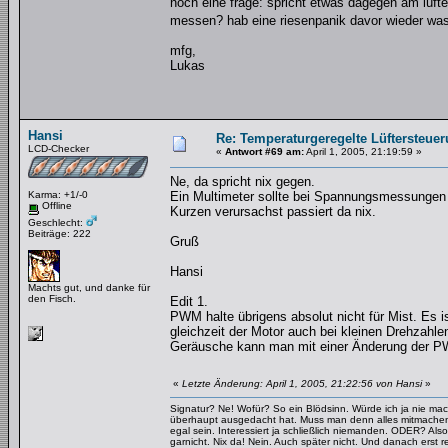
noch eine frage: spricht etwas dagegen am lüft
messen? hab eine riesenpanik davor wieder w
mfg,
Lukas
Hansi
Re: Temperaturgeregelte Lüftersteuer
LCD-Checker
«
Antwort #69 am:
April 1, 2005, 21:19:59 »
Ne, da spricht nix gegen.
Karma: +1/-0
Ein Multimeter sollte bei Spannungsmessunge
Offline
Kurzen verursachst passiert da nix.
Geschlecht:
Beiträge: 222
Gruß
Hansi
Machts gut, und danke für
den Fisch.
Edit 1.
PWM halte übrigens absolut nicht für Mist. Es
gleichzeit der Motor auch bei kleinen Drehzahlen
Geräusche kann man mit einer Änderung der P
«
Letzte Änderung: April 1, 2005, 21:22:56 von Hansi
»
Signatur? Ne! Wofür? So ein Blödsinn. Würde ich ja nie mac
überhaupt ausgedacht hat. Muss man denn alles mitmachen
egal sein. Interessiert ja schließlich niemanden. ODER? Also
garnicht. Nix da! Nein. Auch später nicht. Und danach erst re