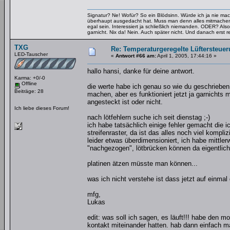
Signatur? Ne! Wofür? So ein Blödsinn. Würde ich ja nie mac
überhaupt ausgedacht hat. Muss man denn alles mitmachen
egal sein. Interessiert ja schließlich niemanden. ODER? Also
garnicht. Nix da! Nein. Auch später nicht. Und danach erst re
TXG
Re: Temperaturgeregelte Lüftersteuer
LED-Tauscher
«
Antwort #66 am:
April 1, 2005, 17:44:16 »
hallo hansi, danke für deine antwort.
Karma: +0/-0
Offline
die werte habe ich genau so wie du geschrieben
Beiträge: 28
machen, aber es funktioniert jetzt ja garnichts m
angesteckt ist oder nicht.
Ich liebe dieses Forum!
nach lötfehlern suche ich seit dienstag ;-)
ich habe tatsächlich einige fehler gemacht die i
streifenraster, da ist das alles noch viel kompli
leider etwas überdimensioniert, ich habe mittle
"nachgezogen", lötbrücken können da eigentlich
platinen ätzen müsste man können...
was ich nicht verstehe ist dass jetzt auf einmal
mfg,
Lukas
edit: was soll ich sagen, es läuft!!! habe den
kontakt miteinander hatten. hab dann einfach ma