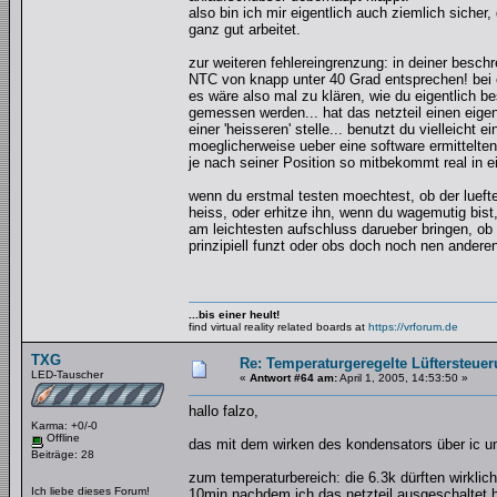
also bin ich mir eigentlich auch ziemlich siche
ganz gut arbeitet.
zur weiteren fehlereingrenzung: in deiner besch
NTC von knapp unter 40 Grad entsprechen! bei e
es wäre also mal zu klären, wie du eigentlich b
gemessen werden... hat das netzteil einen eigene
einer 'heisseren' stelle... benutzt du vielleicht
moeglicherweise ueber eine software ermittelten 
je nach seiner Position so mitbekommt real in e
wenn du erstmal testen moechtest, ob der lueft
heiss, oder erhitze ihn, wenn du wagemutig bist
am leichtesten aufschluss darueber bringen, ob
prinzipiell funzt oder obs doch noch nen anderen 
...bis einer heult!
find virtual reality related boards at
https://vrforum.de
TXG
Re: Temperaturgeregelte Lüftersteuer
LED-Tauscher
«
Antwort #64 am:
April 1, 2005, 14:53:50 »
hallo falzo,
Karma: +0/-0
Offline
das mit dem wirken des kondensators über ic un
Beiträge: 28
zum temperaturbereich: die 6.3k dürften wirkli
Ich liebe dieses Forum!
10min nachdem ich das netzteil ausgeschaltet ha