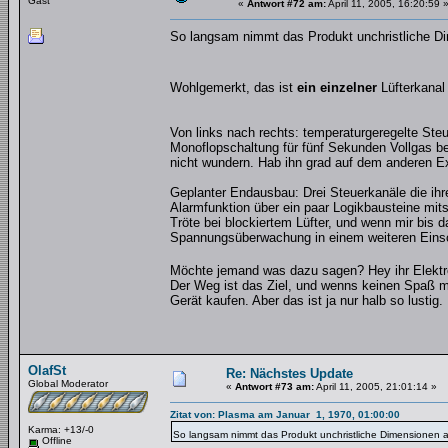
Gast
«
Antwort #72 am:
April 11, 2005, 16:20:59 
So langsam nimmt das Produkt unchristliche 
Wohlgemerkt, das ist
ein einzelner
Lüfterkana
Von links nach rechts: temperaturgeregelte Ste
Monoflopschaltung für fünf Sekunden Vollgas bei S
nicht wundern. Hab ihn grad auf dem anderen E
Geplanter Endausbau: Drei Steuerkanäle die ihr
Alarmfunktion über ein paar Logikbausteine mit
Tröte bei blockiertem Lüfter, und wenn mir bis d
Spannungsüberwachung in einem weiteren Einsch
Möchte jemand was dazu sagen? Hey ihr Elektr
Der Weg ist das Ziel, und wenns keinen Spaß ma
Gerät kaufen. Aber das ist ja nur halb so lustig.
OlafSt
Re: Nächstes Update
Global Moderator
«
Antwort #73 am:
April 11, 2005, 21:01:14 »
Zitat von: Plasma am Januar 1, 1970, 01:00:00
Karma: +13/-0
So langsam nimmt das Produkt unchristliche Dimensionen 
Offline