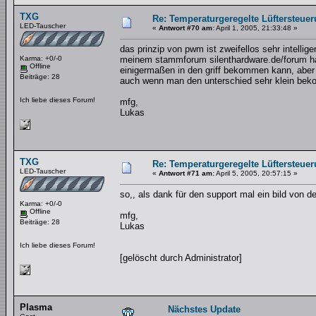
TXG
Re: Temperaturgeregelte Lüftersteuer
LED-Tauscher
«
Antwort #70 am:
April 1, 2005, 21:33:48 »
das prinzip von pwm ist zweifellos sehr intellige
Karma: +0/-0
meinem stammforum silenthardware.de/forum ha
Offline
einigermaßen in den griff bekommen kann, aber e
Beiträge: 28
auch wenn man den unterschied sehr klein be
Ich liebe dieses Forum!
mfg,
Lukas
TXG
Re: Temperaturgeregelte Lüftersteuer
LED-Tauscher
«
Antwort #71 am:
April 5, 2005, 20:57:15 »
so,, als dank für den support mal ein bild von 
Karma: +0/-0
Offline
mfg,
Beiträge: 28
Lukas
Ich liebe dieses Forum!
[gelöscht durch Administrator]
Plasma
Nächstes Update