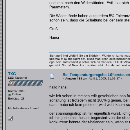
nochmal nach den Widerständen. Evtl. hat sich 
Parametern.
Die Widerstände haben ausserdem 5% Toleranz. 
schon sein, dass die Schaltung bei der sehr stei
Gruß
Hansi
Signatur? Ne! Wofür? So ein Blödsinn. Würde ich ja nie mac
überhaupt ausgedacht hat. Muss man denn alles mitmachen
egal sein. Interessiert ja schließlich niemanden. ODER? Also
garnicht. Nix da! Nein. Auch später nicht. Und danach erst re
TXG
Re: Temperaturgeregelte Lüftersteuer
LED-Tauscher
«
Antwort #68 am:
April 1, 2005, 21:07:37 »
hallo hansi,
Karma: +0/-0
Offline
wie ich schon in meinen edit geschrieben hab fu
Beiträge: 28
schaltung ist trotzdem nicht 100%ig genau, be
damit habe ich kein problem, wird wohl kaum s
Ich liebe dieses Forum!
der spannungsdrop ist mir eigentlich wurst, ich 
ich bin jedenfalls hellauf begeistert von der s
konkurrenz könnte der t-balancer sein, wenn er 