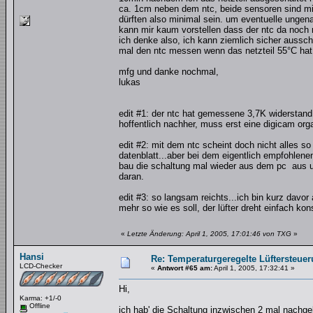
ca. 1cm neben dem ntc, beide sensoren sind mi
dürften also minimal sein. um eventuelle ungena
kann mir kaum vorstellen dass der ntc da noch n
ich denke also, ich kann ziemlich sicher ausschl
mal den ntc messen wenn das netzteil 55°C hat u
mfg und danke nochmal,
lukas
edit #1: der ntc hat gemessene 3,7K widerstand
hoffentlich nachher, muss erst eine digicam orga
edit #2: mit dem ntc scheint doch nicht alles so
datenblatt...aber bei dem eigentlich empfohlene
bau die schaltung mal wieder aus dem pc aus und
daran.
edit #3: so langsam reichts...ich bin kurz davor 
mehr so wie es soll, der lüfter dreht einfach kon
«
Letzte Änderung: April 1, 2005, 17:01:46 von TXG
»
Hansi
Re: Temperaturgeregelte Lüftersteuer
LCD-Checker
«
Antwort #65 am:
April 1, 2005, 17:32:41 »
Hi,
Karma: +1/-0
Offline
ich hab' die Schaltung inzwischen 2 mal nachgeb