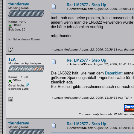
thundereye
Re: LM2577 - Step Up
Modding-Noob
«
Antwort #34 am:
August 22, 2006, 08:58:24 »
tach, hab das selbe problem, keine passende di
Karma: +0/-0
ändern wenn man die 1N5822 verwenden würde
Offline
die hätte ich nähmlich vorrätig...
Beiträge: 15
mfg thunder
Ich liebe dieses Forum!
«
Letzte Änderung: August 22, 2006, 09:59:18 von thunde
TzA
Re: LM2577 - Step Up
Modder der Apokalypse
«
Antwort #35 am:
August 22, 2006, 10:41:17 »
Die 1N5822 hält, wie man dem
Datenblatt
entneh
Karma: +10/-0
größeren Spannungsabfall. Eigentlich wäre für d
Offline
ziemlich egal.
Geschlecht:
Bei Reichelt gibts anscheinend auch nur noch 
Beiträge: 1166
«
Letzte Änderung: August 22, 2006, 18:39:53 von TzA
»
You need only two tools. WD-40 and duct
thundereye
Re: LM2577 - Step Up
Modding-Noob
«
Antwort #36 am:
August 22, 2006, 18:20:40 »