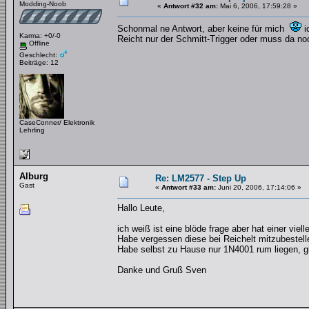
Modding-Noob
«
Antwort #32 am:
Mai 6, 2006, 17:59:28 »
Schonmal ne Antwort, aber keine für mich
i
Karma: +0/-0
Reicht nur der Schmitt-Trigger oder muss da n
Offline
Geschlecht:
Beiträge: 12
CaseConner/ Elektronik
Lehrling
Alburg
Re: LM2577 - Step Up
Gast
«
Antwort #33 am:
Juni 20, 2006, 17:14:06 »
Hallo Leute,
ich weiß ist eine blöde frage aber hat einer vie
Habe vergessen diese bei Reichelt mitzubestell
Habe selbst zu Hause nur 1N4001 rum liegen, gl
Danke und Gruß Sven