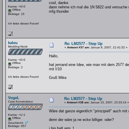
cool, danke
Karma: +0/-0
dann nehme ich mal die 1N 5822 und versuche m
Offline
mfg thunder
Beiträge: 15
Ich liebe dieses Forum!
kaleu
Re: LM2577 - Step Up
Modding-Noob
«
Antwort #37 am:
Januar 8, 2007, 21:41:52 »
Hallo,
Karma: +0/-0
Offline
hat jemand eine Idee, wie man mit dem 2577 d
Beiträge: 2
mit I/10
Ich liebe dieses Forum!
Gruß Mike
VogeL
Re: LM2577 - Step Up
Case-Konstrukteur
«
Antwort #38 am:
Januar 15, 2007, 23:33:14 »
Wäre dat ganze eigentlich "prinzipiell" auch 
Karma: +1/-1
Offline
denn der wäre ja ne ecke billiger. oder?
Geschlecht:
Beiträge: 657
i bin halt arm :]