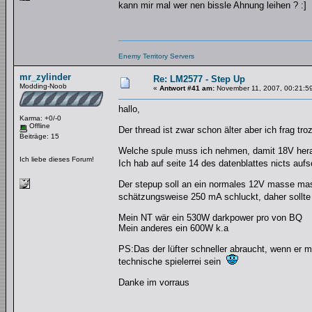
kann mir mal wer nen bissle Ahnung leihen ? :]
Enemy Territory Servers
mr_zylinder
Re: LM2577 - Step Up
Modding-Noob
«
Antwort #41 am:
November 11, 2007, 00:21:5
hallo,
Karma: +0/-0
Offline
Der thread ist zwar schon älter aber ich frag troz
Beiträge: 15
Welche spule muss ich nehmen, damit 18V h
Ich liebe dieses Forum!
Ich hab auf seite 14 des datenblattes nicts au
Der stepup soll an ein normales 12V masse ma
schätzungsweise 250 mA schluckt, daher sollte 
Mein NT wär ein 530W darkpower pro von BQ
Mein anderes ein 600W k.a
PS:Das der lüfter schneller abraucht, wenn er mi
technische spielerrei sein
Danke im vorraus