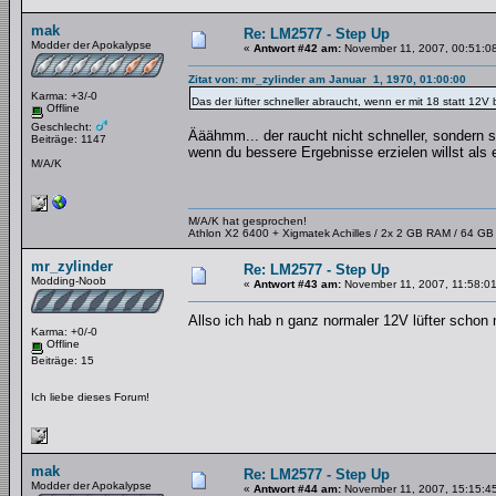
mak
Re: LM2577 - Step Up
Modder der Apokalypse
«
Antwort #42 am:
November 11, 2007, 00:51:0
Zitat von: mr_zylinder am Januar 1, 1970, 01:00:00
Karma: +3/-0
Das der lüfter schneller abraucht, wenn er mit 18 statt 12V 
Offline
Geschlecht:
Ääähmm... der raucht nicht schneller, sondern s
Beiträge: 1147
wenn du bessere Ergebnisse erzielen willst als
M/A/K
M/A/K hat gesprochen!
Athlon X2 6400 + Xigmatek Achilles / 2x 2 GB RAM / 64 G
mr_zylinder
Re: LM2577 - Step Up
Modding-Noob
«
Antwort #43 am:
November 11, 2007, 11:58:01
Allso ich hab n ganz normaler 12V lüfter schon
Karma: +0/-0
Offline
Beiträge: 15
Ich liebe dieses Forum!
mak
Re: LM2577 - Step Up
Modder der Apokalypse
«
Antwort #44 am:
November 11, 2007, 15:15:4