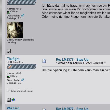
Ich hätte da mal ne frage, ich hab noch so ein F
Karma: +0/-0
relai ansteuern um mein Pc hochfahren zu könn
Offline
Also entweder wisst ihr ne möglichkeit wo ich 
Geschlecht:
Oder meine richtige Frage, kann ich die Schal
Beiträge: 12
CaseConner/ Elektronik
Lehrling
Tleifight
Re: LM2577 - Step Up
LED-Tauscher
«
Antwort #31 am:
Mai 6, 2006, 17:15:45 »
Um die Spannung zu steigern kann man ein Sch
Karma: +0/-0
Offline
Geschlecht:
Beiträge: 31
Ich liebe dieses Forum!
WizZard
Re: LM2577 - Step Up