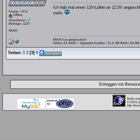
Ich hab mal einen 12V-Lüfter an 12.5V angeschl
Karma: +3/-0
mehr.
Offline
Geschlecht:
Beiträge: 1147
M/A/K
M/A/K hat gesprochen!
Athlon X2 6400 + Xigmatek Achilles / 2x 2 GB RAM / 64 G
Seiten:
1
2
[
3
]
4
Einloggen mit Benut
Seite ers
© 2001-
Alle Rec