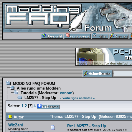
MODDING-FAQ FORUM
Alles rund ums Modden
Tutorials
(Moderator:
xonom
)
LM2577 - Step Up
« vorheriges
nächstes »
Seiten:
1
2
[
3
]
4
Thema: LM2577 - Step Up (Gelesen 83025 ma
Autor
WizZard
Re: LM2577 - Step Up
Modding-Noob
«
Antwort #30 am:
Mai 6, 2006, 17:04:17 »