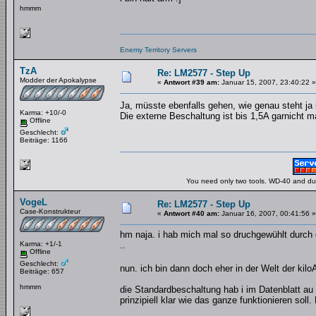
hmmm
Enemy Territory Servers
TzA
Re: LM2577 - Step Up
Modder der Apokalypse
«
Antwort #39 am:
Januar 15, 2007, 23:40:22 »
Ja, müsste ebenfalls gehen, wie genau steht ja
Karma: +10/-0
Die externe Beschaltung ist bis 1,5A garnicht ma
Offline
Geschlecht:
Beiträge: 1166
You need only two tools. WD-40 and duct
VogeL
Re: LM2577 - Step Up
Case-Konstrukteur
«
Antwort #40 am:
Januar 16, 2007, 00:41:56 »
hm naja. i hab mich mal so druchgewühlt durc
Karma: +1/-1
..
Offline
Geschlecht:
nun. ich bin dann doch eher in der Welt der ki
Beiträge: 657
hmmm
die Standardbeschaltung hab i im Datenblatt au
prinzipiell klar wie das ganze funktionieren soll.