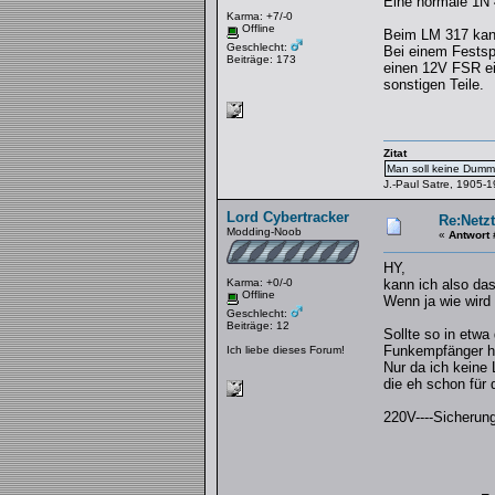
Eine normale 1N 4
Karma: +7/-0
Offline
Beim LM 317 kann
Geschlecht:
Bei einem Festsp
Beiträge: 173
einen 12V FSR ein
sonstigen Teile.
Zitat
Man soll keine Dummh
J.-Paul Satre, 1905-
Lord Cybertracker
Re:Netzt
Modding-Noob
«
Antwort 
HY,
Karma: +0/-0
kann ich also da
Offline
Wenn ja wie wird
Geschlecht:
Beiträge: 12
Sollte so in etwa
Funkempfänger ha
Ich liebe dieses Forum!
Nur da ich keine 
die eh schon für 
220V----Sicherung---
|
|
10 - 1
110