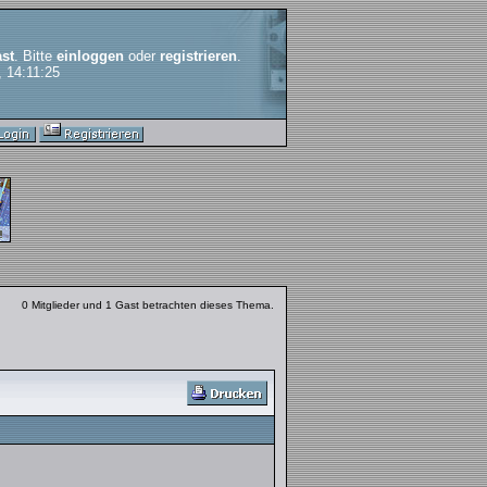
st
. Bitte
einloggen
oder
registrieren
.
, 14:11:25
0 Mitglieder und 1 Gast betrachten dieses Thema.