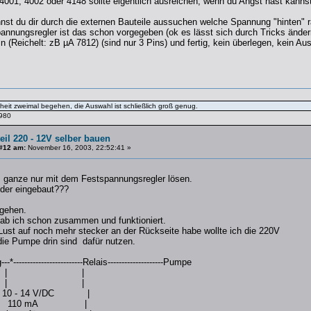
001, 4002 oder 4148 sollte eigentlich ausreichen, wenn du Angst hast kannste
st du dir durch die externen Bauteile aussuchen welche Spannung "hinten" 
annungsregler ist das schon vorgegeben (ok es lässt sich durch Tricks änder
 (Reichelt: zB µA 7812) (sind nur 3 Pins) und fertig, kein überlegen, kein A
eit zweimal begehen, die Auswahl ist schließlich groß genug.
1980
eil 220 - 12V selber bauen
#12 am:
November 16, 2003, 22:52:41 »
s ganze nur mit dem Festspannungsregler lösen.
 der eingebaut???
 gehen.
b ich schon zusammen und funktioniert.
Lust auf noch mehr stecker an der Rückseite habe wollte ich die 220V
die Pumpe drin sind dafür nutzen.
*-------------------------Relais--------------------Pumpe
 |
 |
4 V/DC |
 mA |