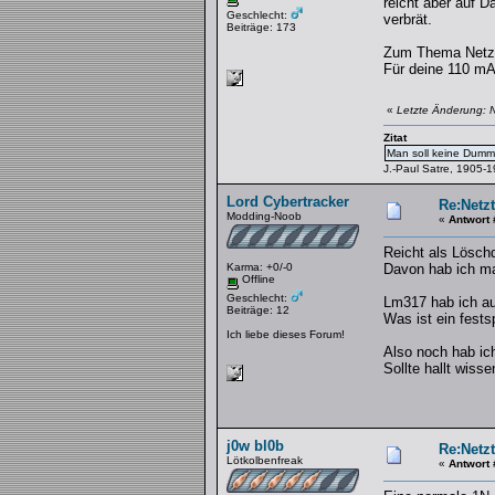
reicht aber auf D
Geschlecht:
verbrät.
Beiträge: 173
Zum Thema Netzte
Für deine 110 mA
«
Letzte Änderung: 
Zitat
Man soll keine Dummh
J.-Paul Satre, 1905-
Lord Cybertracker
Re:Netzt
Modding-Noob
«
Antwort 
Reicht als Lösch
Karma: +0/-0
Davon hab ich ma
Offline
Geschlecht:
Lm317 hab ich au
Beiträge: 12
Was ist ein fest
Ich liebe dieses Forum!
Also noch hab ich
Sollte hallt wiss
j0w bl0b
Re:Netzt
Lötkolbenfreak
«
Antwort 