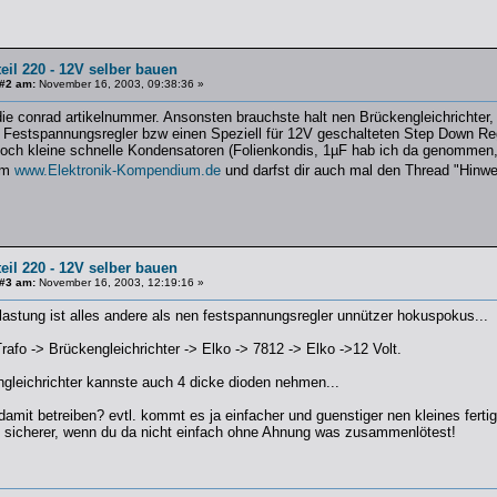
eil 220 - 12V selber bauen
 #2 am:
November 16, 2003, 09:38:36 »
die conrad artikelnummer. Ansonsten brauchste halt nen Brückengleichrichter
 Festspannungsregler bzw einen Speziell für 12V geschalteten Step Down Re
noch kleine schnelle Kondensatoren (Folienkondis, 1µF hab ich da genommen, 2
im
www.Elektronik-Kompendium.de
und darfst dir auch mal den Thread "Hin
eil 220 - 12V selber bauen
 #3 am:
November 16, 2003, 12:19:16 »
elastung ist alles andere als nen festspannungsregler unnützer hokuspokus...
Trafo -> Brückengleichrichter -> Elko -> 7812 -> Elko ->12 Volt.
ngleichrichter kannste auch 4 dicke dioden nehmen...
damit betreiben? evtl. kommt es ja einfacher und guenstiger nen kleines fert
h sicherer, wenn du da nicht einfach ohne Ahnung was zusammenlötest!