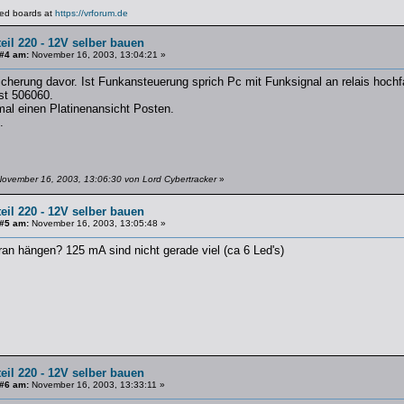
lated boards at
https://vrforum.de
eil 220 - 12V selber bauen
 #4 am:
November 16, 2003, 13:04:21 »
cherung davor. Ist Funkansteuerung sprich Pc mit Funksignal an relais hochf
st 506060.
mal einen Platinenansicht Posten.
.
November 16, 2003, 13:06:30 von Lord Cybertracker
»
eil 220 - 12V selber bauen
 #5 am:
November 16, 2003, 13:05:48 »
ran hängen? 125 mA sind nicht gerade viel (ca 6 Led's)
eil 220 - 12V selber bauen
 #6 am:
November 16, 2003, 13:33:11 »