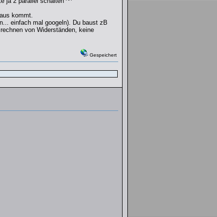
 ja 2 parallel schalten ^^
raus kommt.
n... einfach mal googeln). Du baust zB
usrechnen von Widerständen, keine
Gespeichert