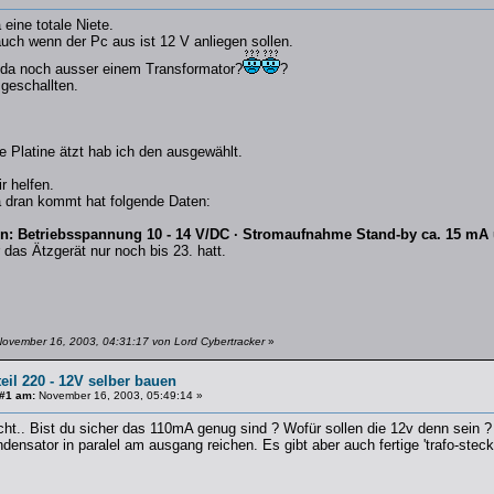
 eine totale Niete.
uch wenn der Pc aus ist 12 V anliegen sollen.
da noch ausser einem Transformator?
?
geschallten.
e Platine ätzt hab ich den ausgewählt.
r helfen.
 dran kommt hat folgende Daten:
n: Betriebsspannung 10 - 14 V/DC · Stromaufnahme Stand-by ca. 15 mA
r das Ätzgerät nur noch bis 23. hatt.
November 16, 2003, 04:31:17 von Lord Cybertracker
»
eil 220 - 12V selber bauen
 #1 am:
November 16, 2003, 05:49:14 »
nicht.. Bist du sicher das 110mA genug sind ? Wofür sollen die 12v denn sein ?
densator in paralel am ausgang reichen. Es gibt aber auch fertige 'trafo-steck