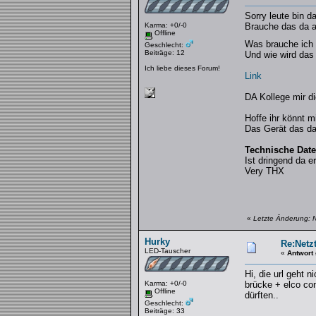
Sorry leute bin da
Karma: +0/-0
Brauche das da a
Offline
Was brauche ich 
Geschlecht:
Beiträge: 12
Und wie wird das 
Ich liebe dieses Forum!
Link
DA Kollege mir di
Hoffe ihr könnt mi
Das Gerät das da
Technische Date
Ist dringend da e
Very THX
«
Letzte Änderung: 
Hurky
Re:Netzt
LED-Tauscher
«
Antwort
Hi, die url geht 
Karma: +0/-0
brücke + elco con
Offline
dürften..
Geschlecht:
Beiträge: 33