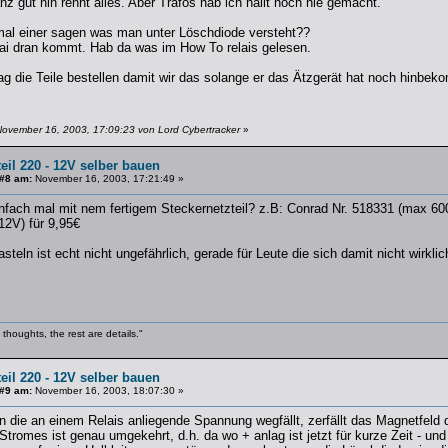
z gut hin rennt alles. Aber Trafos hab ich hallt noch nie gemacht.
mal einer sagen was man unter Löschdiode versteht??
elai dran kommt. Hab da was im How To relais gelesen.
g die Teile bestellen damit wir das solange er das Ätzgerät hat noch hinbe
November 16, 2003, 17:09:23 von Lord Cybertracker
»
eil 220 - 12V selber bauen
 #8 am:
November 16, 2003, 17:21:49 »
fach mal mit nem fertigem Steckernetzteil? z.B: Conrad Nr. 518331 (max 600m
/12V) für 9,95€
teln ist echt nicht ungefährlich, gerade für Leute die sich damit nicht wirkli
thoughts, the rest are details."
eil 220 - 12V selber bauen
 #9 am:
November 16, 2003, 18:07:30 »
 die an einem Relais anliegende Spannung wegfällt, zerfällt das Magnetfeld 
 Stromes ist genau umgekehrt, d.h. da wo + anlag ist jetzt für kurze Zeit - u