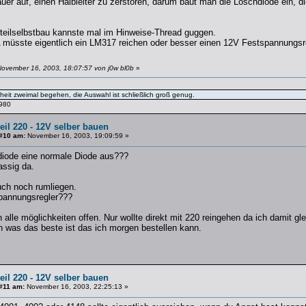
auer auf, einen Halbleiter zu zerstören, darum baut man die Löschdiode ein, 
ilselbstbau kannste mal im Hinweise-Thread guggen.
 müsste eigentlich ein LM317 reichen oder besser einen 12V Festspannungs
November 16, 2003, 18:07:57 von j0w bl0b
»
eit zweimal begehen, die Auswahl ist schließlich groß genug.
1980
eil 220 - 12V selber bauen
#10 am:
November 16, 2003, 19:09:59 »
diode eine normale Diode aus???
ssig da.
ch noch rumliegen.
spannungsregler???
 alle möglichkeiten offen. Nur wollte direkt mit 220 reingehen da ich damit g
en was das beste ist das ich morgen bestellen kann.
eil 220 - 12V selber bauen
#11 am:
November 16, 2003, 22:25:13 »