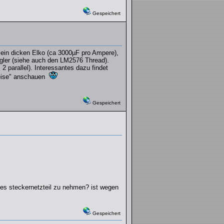
Gespeichert
, ein dicken Elko (ca 3000µF pro Ampere),
gler (siehe auch den LM2576 Thread).
 parallel). Interessantes dazu findet
weise" anschauen
Gespeichert
iges steckernetzteil zu nehmen? ist wegen
Gespeichert