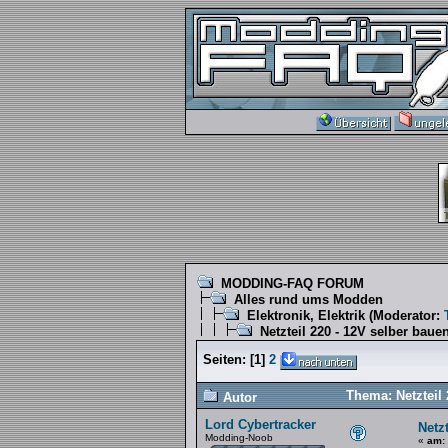
MODDING-FAQ FORUM
Alles rund ums Modden
Elektronik, Elektrik
(Moderator:
Netzteil 220 - 12V selber baue
Seiten:
[
1
]
2
Thema: Netzteil
Autor
Lord Cybertracker
Netz
Modding-Noob
«
am: