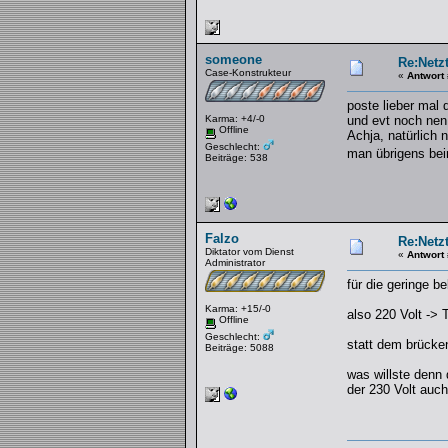
someone
Re:Netzt
Case-Konstrukteur
«
Antwort
poste lieber mal 
Karma: +4/-0
und evt noch nen
Offline
Achja, natürlich 
Geschlecht:
man übrigens be
Beiträge: 538
Falzo
Re:Netzt
Diktator vom Dienst
«
Antwort
Administrator
für die geringe b
Karma: +15/-0
also 220 Volt -> 
Offline
Geschlecht:
statt dem brücke
Beiträge: 5088
was willste denn 
der 230 Volt auc