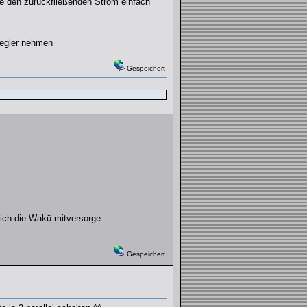
die den zurückfließenden Strom einfach
regler nehmen
Gespeichert
leich die Wakü mitversorge.
Gespeichert