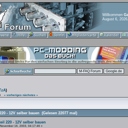
Willkommen
Ga
August 6, 2026
TzA
)
n
« vorheriges
nächstes »
 220 - 12V selber bauen (Gelesen 22077 mal)
teil 220 - 12V selber bauen
November 16, 2003, 04:17:46 »