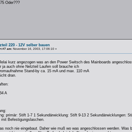
575 Oder???
zteil 220 - 12V selber bauen
t #7 am:
November 16, 2003, 17:06:10 »
 Relai kurz angezogen was an den Power Switsch des Mainboards angeschloss
ja auch ohne Netzteil Laufen soll brauche ich
Stromaufnahme Stand-by ca. 15 mA und max. 110 mA
cht dran.
ften:
,34 A
ung:
: primär: Stift 1-7 1 Sekundärwicklung: Stift 9-13 2 Sekundärwicklungen: St
 mit Befestigungslaschen.
as noch nie eingebaut. Daher wie muß wo was angeschlossen werden. Was br