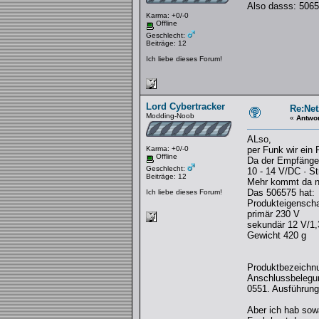
Also dasss: 506
Karma: +0/-0
Offline
Geschlecht:
Beiträge: 12
Ich liebe dieses Forum!
Lord Cybertracker
Re:Net
Modding-Noob
«
Antwor
ALso,
Karma: +0/-0
per Funk wir ein
Offline
Da der Empfänger 
Geschlecht:
10 - 14 V/DC · 
Beiträge: 12
Mehr kommt da ni
Das 506575 hat:
Ich liebe dieses Forum!
Produkteigenscha
primär 230 V
sekundär 12 V/1
Gewicht 420 g
Produktbezeichn
Anschlussbelegung
0551. Ausführung
Aber ich hab sow