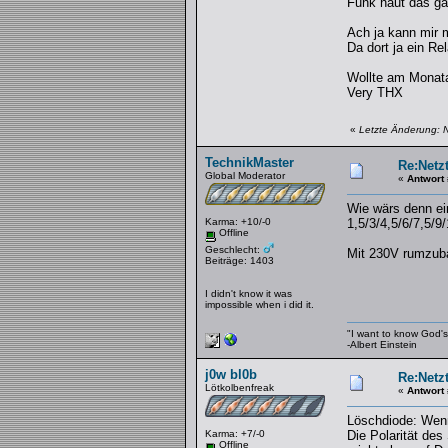
Funk haut das gan
Ach ja kann mir 
Da dort ja ein R
Wollte am Monata
Very THX
«
Letzte Änderung: 
TechnikMaster
Re:Netzt
Global Moderator
«
Antwort
Wie wärs denn ein
Karma: +10/-0
1,5/3/4,5/6/7,5/9
Offline
Geschlecht:
Mit 230V rumzubas
Beiträge: 1403
I didn't know it was
impossible when i did it.
"I want to know God's 
-Albert Einstein
j0w bl0b
Re:Netzt
Lötkolbenfreak
«
Antwort
Löschdiode: Wenn
Karma: +7/-0
Die Polarität des
Offline