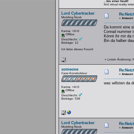
...bis einer heult!
find virtual reality re
Lord Cybertracker
Re:Netzt
Modding-Noob
«
Antwort
Da kommt eine si
Karma: +0/-0
Conrad nummer i
Offline
Könnt ihr mir da 
Geschlecht:
Bin da halber dau
Beiträge: 12
Ich liebe dieses Forum!
«
Letzte Änderung: 
someone
Re:Netzt
Case-Konstrukteur
«
Antwort
was willsten da d
Karma: +4/-0
Offline
Geschlecht:
Beiträge: 538
Lord Cybertracker
Re:Netzt
Modding-Noob
«
Antwort