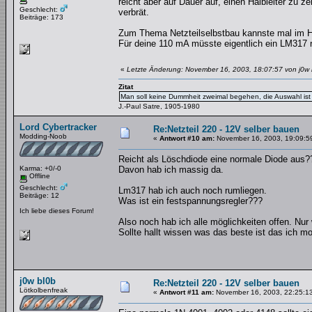
reicht aber auf Dauer auf, einen Halbleiter zu 
Geschlecht:
verbrät.
Beiträge: 173
Zum Thema Netzteilselbstbau kannste mal im H
Für deine 110 mA müsste eigentlich ein LM317
«
Letzte Änderung: November 16, 2003, 18:07:57 von j0w 
Zitat
Man soll keine Dummheit zweimal begehen, die Auswahl ist 
J.-Paul Satre, 1905-1980
Lord Cybertracker
Re:Netzteil 220 - 12V selber bauen
Modding-Noob
«
Antwort #10 am:
November 16, 2003, 19:09:5
Reicht als Löschdiode eine normale Diode aus?
Karma: +0/-0
Davon hab ich massig da.
Offline
Geschlecht:
Lm317 hab ich auch noch rumliegen.
Beiträge: 12
Was ist ein festspannungsregler???
Ich liebe dieses Forum!
Also noch hab ich alle möglichkeiten offen. Nur 
Sollte hallt wissen was das beste ist das ich m
j0w bl0b
Re:Netzteil 220 - 12V selber bauen
Lötkolbenfreak
«
Antwort #11 am:
November 16, 2003, 22:25:1