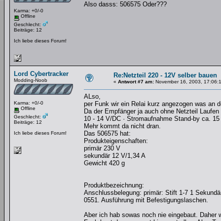
Also dasss: 506575 Oder???
Karma: +0/-0
Offline
Geschlecht:
Beiträge: 12
Ich liebe dieses Forum!
Lord Cybertracker
Re:Netzteil 220 - 12V selber bauen
Modding-Noob
«
Antwort #7 am:
November 16, 2003, 17:06:
ALso,
Karma: +0/-0
per Funk wir ein Relai kurz angezogen was an 
Offline
Da der Empfänger ja auch ohne Netzteil Laufen 
Geschlecht:
10 - 14 V/DC · Stromaufnahme Stand-by ca. 1
Beiträge: 12
Mehr kommt da nicht dran.
Das 506575 hat:
Ich liebe dieses Forum!
Produkteigenschaften:
primär 230 V
sekundär 12 V/1,34 A
Gewicht 420 g
Produktbezeichnung:
Anschlussbelegung: primär: Stift 1-7 1 Sekundär
0551. Ausführung mit Befestigungslaschen.
Aber ich hab sowas noch nie eingebaut. Daher