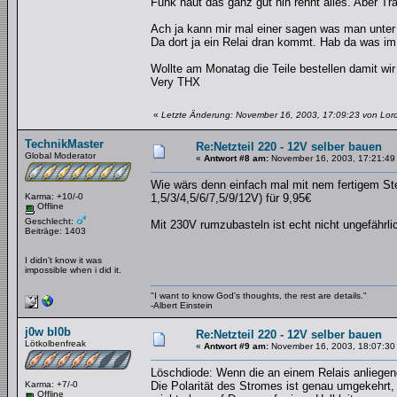
Funk haut das ganz gut hin rennt alles. Aber Tr
Ach ja kann mir mal einer sagen was man unter
Da dort ja ein Relai dran kommt. Hab da was im
Wollte am Monatag die Teile bestellen damit wi
Very THX
«
Letzte Änderung: November 16, 2003, 17:09:23 von Lord
TechnikMaster
Re:Netzteil 220 - 12V selber bauen
Global Moderator
«
Antwort #8 am:
November 16, 2003, 17:21:49
Wie wärs denn einfach mal mit nem fertigem Ste
Karma: +10/-0
1,5/3/4,5/6/7,5/9/12V) für 9,95€
Offline
Geschlecht:
Mit 230V rumzubasteln ist echt nicht ungefährlic
Beiträge: 1403
I didn't know it was
impossible when i did it.
"I want to know God's thoughts, the rest are details."
-Albert Einstein
j0w bl0b
Re:Netzteil 220 - 12V selber bauen
Lötkolbenfreak
«
Antwort #9 am:
November 16, 2003, 18:07:30
Löschdiode: Wenn die an einem Relais anliegend
Karma: +7/-0
Die Polarität des Stromes ist genau umgekehrt, 
Offline