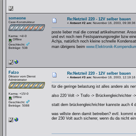
someone
Re:Netzteil 220 - 12V selber bauen
Case-Konstrukteur
«
Antwort #2 am:
November 16, 2003, 09:38:36
poste lieber mal die conrad artikelnummer. Anso
Karma: +4/-0
und evt noch nen Festspannungsregler bzw eine
Offline
Achja, natürlich noch kleine schnelle Kondensat
Geschlecht:
man übrigens beim
www.Elektronik-Kompendiu
Beiträge: 538
Falzo
Re:Netzteil 220 - 12V selber bauen
Diktator vom Dienst
«
Antwort #3 am:
November 16, 2003, 12:19:16
Administrator
für die geringe belastung ist alles andere als 
Karma: +15/-0
also 220 Volt -> Trafo -> Brückengleichrichter -
Offline
Geschlecht:
statt dem brückengleichrichter kannste auch 4 
Beiträge: 5088
was willste denn damit betreiben? evtl. kommt e
der 230 Volt auch sicherer, wenn du da nicht 