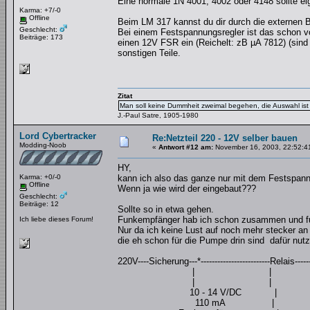
Eine normale 1N 4001, 4002 oder 4148 sollte eig
Karma: +7/-0
Offline
Beim LM 317 kannst du dir durch die externen 
Geschlecht:
Bei einem Festspannungsregler ist das schon vo
Beiträge: 173
einen 12V FSR ein (Reichelt: zB µA 7812) (sind 
sonstigen Teile.
Zitat
Man soll keine Dummheit zweimal begehen, die Auswahl ist 
J.-Paul Satre, 1905-1980
Lord Cybertracker
Re:Netzteil 220 - 12V selber bauen
Modding-Noob
«
Antwort #12 am:
November 16, 2003, 22:52:4
HY,
Karma: +0/-0
kann ich also das ganze nur mit dem Festspann
Offline
Wenn ja wie wird der eingebaut???
Geschlecht:
Beiträge: 12
Sollte so in etwa gehen.
Funkempfänger hab ich schon zusammen und fun
Ich liebe dieses Forum!
Nur da ich keine Lust auf noch mehr stecker an
die eh schon für die Pumpe drin sind dafür nut
220V----Sicherung---*-------------------------Relais----
| |
| |
10 - 14 V/DC |
110 mA |