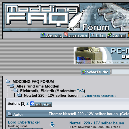
MODDING-FAQ FORUM
Alles rund ums Modden
Elektronik, Elektrik
(Moderator:
TzA
)
Netzteil 220 - 12V selber bauen
« vorheriges
nächstes »
Seiten:
[
1
]
2
Thema: Netzteil 220 - 12V selber bauen (Gel
Autor
Lord Cybertracker
Netzteil 220 - 12V selber bauen
Modding-Noob
«
am:
November 16, 2003, 04:17:46 »