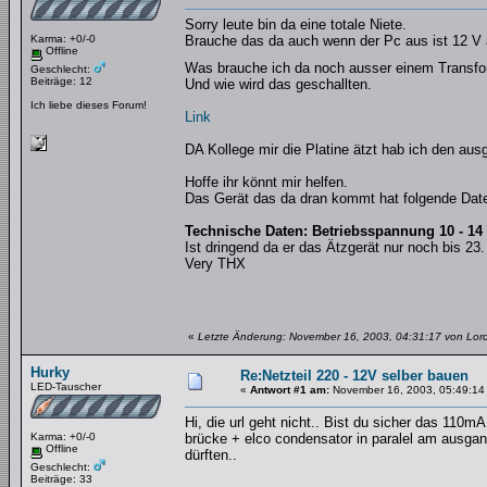
Sorry leute bin da eine totale Niete.
Karma: +0/-0
Brauche das da auch wenn der Pc aus ist 12 V a
Offline
Was brauche ich da noch ausser einem Transfo
Geschlecht:
Beiträge: 12
Und wie wird das geschallten.
Ich liebe dieses Forum!
Link
DA Kollege mir die Platine ätzt hab ich den aus
Hoffe ihr könnt mir helfen.
Das Gerät das da dran kommt hat folgende Dat
Technische Daten: Betriebsspannung 10 - 1
Ist dringend da er das Ätzgerät nur noch bis 23. 
Very THX
«
Letzte Änderung: November 16, 2003, 04:31:17 von Lord
Hurky
Re:Netzteil 220 - 12V selber bauen
LED-Tauscher
«
Antwort #1 am:
November 16, 2003, 05:49:14
Hi, die url geht nicht.. Bist du sicher das 110m
Karma: +0/-0
brücke + elco condensator in paralel am ausgang 
Offline
dürften..
Geschlecht:
Beiträge: 33