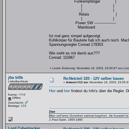
Funkempfänger |
| |
| |
Relais |
| |
Power SW -------------------
Mainboard
Ist mal ganz simpel aufgezeigt.
Kühlkörper für Bauteile hab ich auch noch. Mach
Spannungsregler Conrad 179353
Wie sieht es mit damit aus???
Conrad: 115967
«
Letzte Änderung: November 16, 2003, 23:00:47 von Lord
j0w bl0b
Re:Netzteil 220 - 12V selber bauen
Lötkolbenfreak
«
Antwort #13 am:
November 16, 2003, 23:05:4
Hier
und
hier
findest du Info's über die Regler.
Karma: +7/-0
Offline
Geschlecht:
Beiträge: 173
Zitat
Man soll keine Dummheit zweimal begehen, die Auswahl ist 
J.-Paul Satre, 1905-1980
Lord Cybertracker