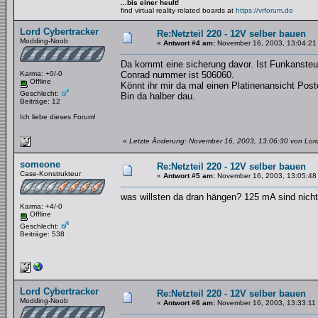
...bis einer heult!
find virtual reality related boards at
https://vrforum.de
Lord Cybertracker
Re:Netzteil 220 - 12V selber bauen
Modding-Noob
«
Antwort #4 am:
November 16, 2003, 13:04:21
Da kommt eine sicherung davor. Ist Funkansteue
Karma: +0/-0
Conrad nummer ist 506060.
Offline
Könnt ihr mir da mal einen Platinenansicht Post
Geschlecht:
Bin da halber dau.
Beiträge: 12
Ich liebe dieses Forum!
«
Letzte Änderung: November 16, 2003, 13:06:30 von Lord
someone
Re:Netzteil 220 - 12V selber bauen
Case-Konstrukteur
«
Antwort #5 am:
November 16, 2003, 13:05:48
was willsten da dran hängen? 125 mA sind nicht 
Karma: +4/-0
Offline
Geschlecht:
Beiträge: 538
Lord Cybertracker
Re:Netzteil 220 - 12V selber bauen
Modding-Noob
«
Antwort #6 am:
November 16, 2003, 13:33:11