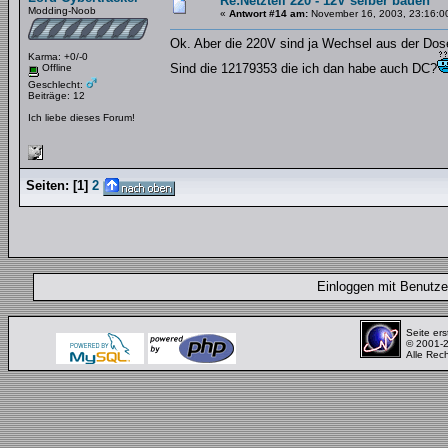
Re:Netzteil 220 - 12V selber bauen
Modding-Noob
«
Antwort #14 am:
November 16, 2003, 23:16:0
Ok. Aber die 220V sind ja Wechsel aus der Dos
Karma: +0/-0
Sind die 12179353 die ich dan habe auch DC?
Offline
Geschlecht:
Beiträge: 12
Ich liebe dieses Forum!
Seiten:
[
1
]
2
Einloggen mit Benut
Seite ers
© 2001-
Alle Rec