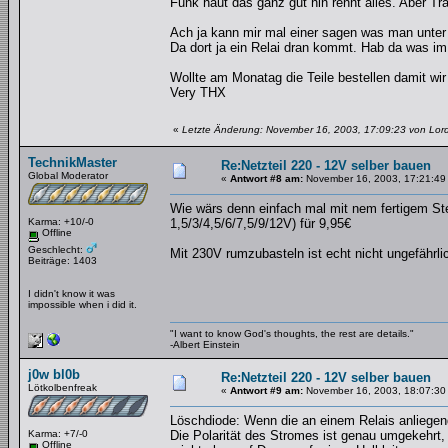
Funk haut das ganz gut hin rennt alles. Aber Tr
Ach ja kann mir mal einer sagen was man unter
Da dort ja ein Relai dran kommt. Hab da was im
Wollte am Monatag die Teile bestellen damit wi
Very THX
«
Letzte Änderung: November 16, 2003, 17:09:23 von Lord
TechnikMaster
Re:Netzteil 220 - 12V selber bauen
Global Moderator
«
Antwort #8 am:
November 16, 2003, 17:21:49
Wie wärs denn einfach mal mit nem fertigem Ste
Karma: +10/-0
1,5/3/4,5/6/7,5/9/12V) für 9,95€
Offline
Geschlecht:
Mit 230V rumzubasteln ist echt nicht ungefährlic
Beiträge: 1403
I didn't know it was
impossible when i did it.
"I want to know God's thoughts, the rest are details."
-Albert Einstein
j0w bl0b
Re:Netzteil 220 - 12V selber bauen
Lötkolbenfreak
«
Antwort #9 am:
November 16, 2003, 18:07:30
Löschdiode: Wenn die an einem Relais anliegend
Karma: +7/-0
Die Polarität des Stromes ist genau umgekehrt, 
Offline