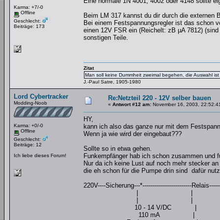
Eine normale 1N 4001, 4002 oder 4148 sollte eig
Karma: +7/-0
Offline
Beim LM 317 kannst du dir durch die externen 
Geschlecht:
Bei einem Festspannungsregler ist das schon vo
Beiträge: 173
einen 12V FSR ein (Reichelt: zB µA 7812) (sind 
sonstigen Teile.
Zitat
Man soll keine Dummheit zweimal begehen, die Auswahl ist 
J.-Paul Satre, 1905-1980
Lord Cybertracker
Re:Netzteil 220 - 12V selber bauen
Modding-Noob
«
Antwort #12 am:
November 16, 2003, 22:52:4
HY,
Karma: +0/-0
kann ich also das ganze nur mit dem Festspann
Offline
Wenn ja wie wird der eingebaut???
Geschlecht:
Beiträge: 12
Sollte so in etwa gehen.
Funkempfänger hab ich schon zusammen und fun
Ich liebe dieses Forum!
Nur da ich keine Lust auf noch mehr stecker an
die eh schon für die Pumpe drin sind dafür nut
220V----Sicherung---*-------------------------Relais----
| |
| |
10 - 14 V/DC |
110 mA |