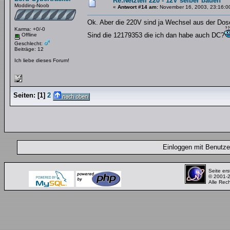
Re:Netzteil 220 - 12V selber bauen
Modding-Noob
«
Antwort #14 am:
November 16, 2003, 23:16:0
Ok. Aber die 220V sind ja Wechsel aus der Dos
Karma: +0/-0
Sind die 12179353 die ich dan habe auch DC?
Offline
Geschlecht:
Beiträge: 12
Ich liebe dieses Forum!
Seiten:
[
1
]
2
Einloggen mit Benut
Seite ers
© 2001-
Alle Rec