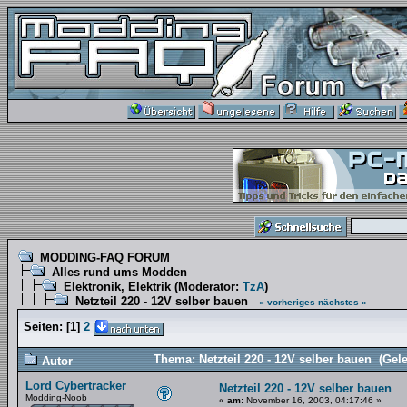
MODDING-FAQ FORUM
Alles rund ums Modden
Elektronik, Elektrik
(Moderator:
TzA
)
Netzteil 220 - 12V selber bauen
« vorheriges
nächstes »
Seiten:
[
1
]
2
Thema: Netzteil 220 - 12V selber bauen (Gel
Autor
Lord Cybertracker
Netzteil 220 - 12V selber bauen
Modding-Noob
«
am:
November 16, 2003, 04:17:46 »