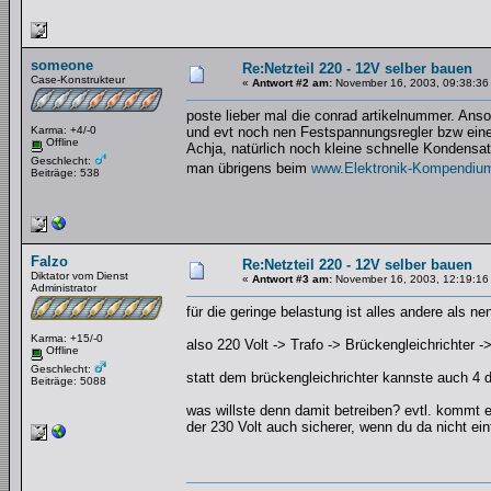
someone
Re:Netzteil 220 - 12V selber bauen
Case-Konstrukteur
«
Antwort #2 am:
November 16, 2003, 09:38:36
poste lieber mal die conrad artikelnummer. Anso
Karma: +4/-0
und evt noch nen Festspannungsregler bzw eine
Offline
Achja, natürlich noch kleine schnelle Kondensat
Geschlecht:
man übrigens beim
www.Elektronik-Kompendiu
Beiträge: 538
Falzo
Re:Netzteil 220 - 12V selber bauen
Diktator vom Dienst
«
Antwort #3 am:
November 16, 2003, 12:19:16
Administrator
für die geringe belastung ist alles andere als 
Karma: +15/-0
also 220 Volt -> Trafo -> Brückengleichrichter -
Offline
Geschlecht:
statt dem brückengleichrichter kannste auch 4 
Beiträge: 5088
was willste denn damit betreiben? evtl. kommt e
der 230 Volt auch sicherer, wenn du da nicht 