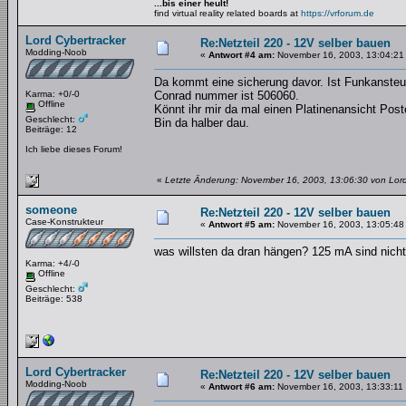
...bis einer heult!
find virtual reality related boards at
https://vrforum.de
Lord Cybertracker
Re:Netzteil 220 - 12V selber bauen
Modding-Noob
«
Antwort #4 am:
November 16, 2003, 13:04:21
Da kommt eine sicherung davor. Ist Funkansteue
Karma: +0/-0
Conrad nummer ist 506060.
Offline
Könnt ihr mir da mal einen Platinenansicht Post
Geschlecht:
Bin da halber dau.
Beiträge: 12
Ich liebe dieses Forum!
«
Letzte Änderung: November 16, 2003, 13:06:30 von Lord
someone
Re:Netzteil 220 - 12V selber bauen
Case-Konstrukteur
«
Antwort #5 am:
November 16, 2003, 13:05:48
was willsten da dran hängen? 125 mA sind nicht 
Karma: +4/-0
Offline
Geschlecht:
Beiträge: 538
Lord Cybertracker
Re:Netzteil 220 - 12V selber bauen
Modding-Noob
«
Antwort #6 am:
November 16, 2003, 13:33:11