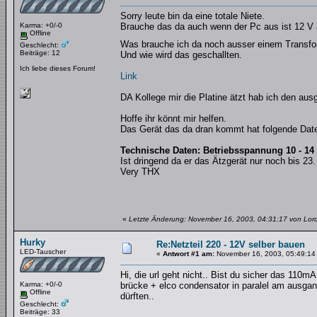
Sorry leute bin da eine totale Niete.
Karma: +0/-0
Brauche das da auch wenn der Pc aus ist 12 V a
Offline
Was brauche ich da noch ausser einem Transfo
Geschlecht:
Beiträge: 12
Und wie wird das geschallten.
Ich liebe dieses Forum!
Link
DA Kollege mir die Platine ätzt hab ich den aus
Hoffe ihr könnt mir helfen.
Das Gerät das da dran kommt hat folgende Dat
Technische Daten: Betriebsspannung 10 - 1
Ist dringend da er das Ätzgerät nur noch bis 23. 
Very THX
«
Letzte Änderung: November 16, 2003, 04:31:17 von Lord
Hurky
Re:Netzteil 220 - 12V selber bauen
LED-Tauscher
«
Antwort #1 am:
November 16, 2003, 05:49:14
Hi, die url geht nicht.. Bist du sicher das 110m
Karma: +0/-0
brücke + elco condensator in paralel am ausgang 
Offline
dürften..
Geschlecht:
Beiträge: 33