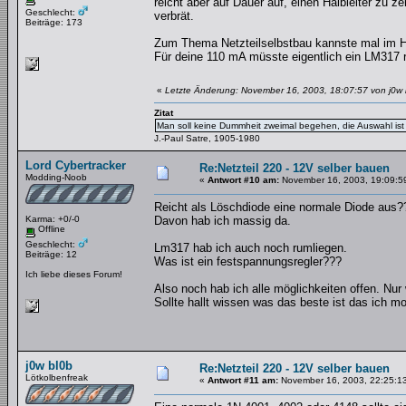
reicht aber auf Dauer auf, einen Halbleiter zu 
Geschlecht:
verbrät.
Beiträge: 173
Zum Thema Netzteilselbstbau kannste mal im H
Für deine 110 mA müsste eigentlich ein LM317
«
Letzte Änderung: November 16, 2003, 18:07:57 von j0w 
Zitat
Man soll keine Dummheit zweimal begehen, die Auswahl ist 
J.-Paul Satre, 1905-1980
Lord Cybertracker
Re:Netzteil 220 - 12V selber bauen
Modding-Noob
«
Antwort #10 am:
November 16, 2003, 19:09:5
Reicht als Löschdiode eine normale Diode aus?
Karma: +0/-0
Davon hab ich massig da.
Offline
Geschlecht:
Lm317 hab ich auch noch rumliegen.
Beiträge: 12
Was ist ein festspannungsregler???
Ich liebe dieses Forum!
Also noch hab ich alle möglichkeiten offen. Nur 
Sollte hallt wissen was das beste ist das ich m
j0w bl0b
Re:Netzteil 220 - 12V selber bauen
Lötkolbenfreak
«
Antwort #11 am:
November 16, 2003, 22:25:1