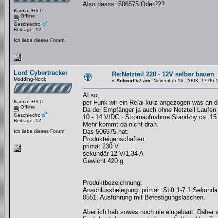
Also dasss: 506575 Oder???
Karma: +0/-0
Offline
Geschlecht:
Beiträge: 12
Ich liebe dieses Forum!
Lord Cybertracker
Re:Netzteil 220 - 12V selber bauen
Modding-Noob
«
Antwort #7 am:
November 16, 2003, 17:06:
ALso,
Karma: +0/-0
per Funk wir ein Relai kurz angezogen was an 
Offline
Da der Empfänger ja auch ohne Netzteil Laufen 
Geschlecht:
10 - 14 V/DC · Stromaufnahme Stand-by ca. 1
Beiträge: 12
Mehr kommt da nicht dran.
Das 506575 hat:
Ich liebe dieses Forum!
Produkteigenschaften:
primär 230 V
sekundär 12 V/1,34 A
Gewicht 420 g
Produktbezeichnung:
Anschlussbelegung: primär: Stift 1-7 1 Sekundär
0551. Ausführung mit Befestigungslaschen.
Aber ich hab sowas noch nie eingebaut. Daher