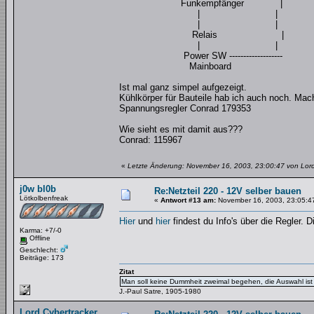
Funkempfänger |
| |
| |
Relais |
| |
Power SW -------------------
Mainboard
Ist mal ganz simpel aufgezeigt.
Kühlkörper für Bauteile hab ich auch noch. Mach
Spannungsregler Conrad 179353
Wie sieht es mit damit aus???
Conrad: 115967
«
Letzte Änderung: November 16, 2003, 23:00:47 von Lord
j0w bl0b
Re:Netzteil 220 - 12V selber bauen
Lötkolbenfreak
«
Antwort #13 am:
November 16, 2003, 23:05:4
Hier
und
hier
findest du Info's über die Regler.
Karma: +7/-0
Offline
Geschlecht:
Beiträge: 173
Zitat
Man soll keine Dummheit zweimal begehen, die Auswahl ist 
J.-Paul Satre, 1905-1980
Lord Cybertracker