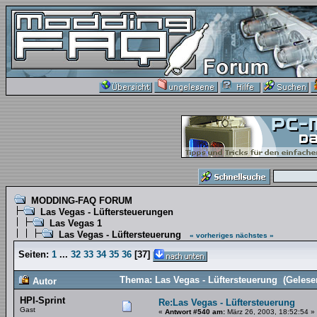
MODDING-FAQ FORUM
Las Vegas - Lüftersteuerungen
Las Vegas 1
Las Vegas - Lüftersteuerung
« vorheriges
nächstes »
Seiten:
1
...
32
33
34
35
36
[
37
]
Thema: Las Vegas - Lüftersteuerung (Gelese
Autor
HPI-Sprint
Re:Las Vegas - Lüftersteuerung
Gast
«
Antwort #540 am:
März 26, 2003, 18:52:54 »