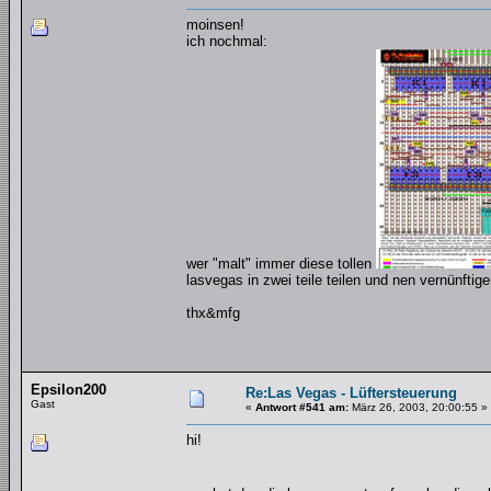
moinsen!
ich nochmal:
wer "malt" immer diese tollen
lasvegas in zwei teile teilen und nen vernünftige
thx&mfg
Epsilon200
Re:Las Vegas - Lüftersteuerung
Gast
«
Antwort #541 am:
März 26, 2003, 20:00:55 »
hi!