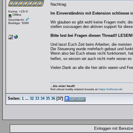
Nachtrag:
Karma: +15/-0
Im Einverständnis mit Extension schliesse i
Offline
Geschlecht:
Wir glauben es gibt wohl keine Fragen mehr, die
Beiträge: 5088
stellen sozusagen den aktiven support für diese
Bitte lest bei Fragen diesen Thread!! LESEN!
Und lasst Euch Zeit beim Arbeiten, die meisten 
Die Steuerung wurde mehrfach gebaut und funkti
Wenn also bei Euch etwas nicht funktioniert, h
helfen, so wissen wir auch nicht mehr woran es 
Vielen Dank an alle die hier aktiv waren und Fe
...bis einer heult!
find virtual reality related boards at
https://vrforum.de
Seiten:
1
...
32
33
34
35
36
[
37
]
Einloggen mit Benut