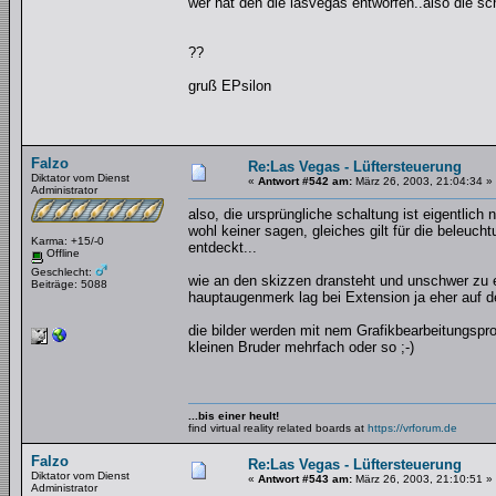
wer hat den die lasvegas entworfen..also die sc
??
gruß EPsilon
Falzo
Re:Las Vegas - Lüftersteuerung
Diktator vom Dienst
«
Antwort #542 am:
März 26, 2003, 21:04:34 »
Administrator
also, die ursprüngliche schaltung ist eigentlich
wohl keiner sagen, gleiches gilt für die beleuc
Karma: +15/-0
entdeckt...
Offline
Geschlecht:
wie an den skizzen dransteht und unschwer zu 
Beiträge: 5088
hauptaugenmerk lag bei Extension ja eher auf 
die bilder werden mit nem Grafikbearbeitungspr
kleinen Bruder mehrfach oder so ;-)
...bis einer heult!
find virtual reality related boards at
https://vrforum.de
Falzo
Re:Las Vegas - Lüftersteuerung
Diktator vom Dienst
«
Antwort #543 am:
März 26, 2003, 21:10:51 »
Administrator