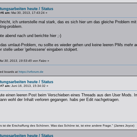
tungsarbeiten heute / Status
 #6 am:
Mai 30, 2013, 17:43:24 »
hricht, ich unterstelle mal stark, das es sich hier um das gleiche Problem m
ting-problem.
e abend nach und berichte hier ;-)
t das umlaut-Problem, nu sollte es wieder gehen und keine leeren PMs mehr a
 stelle ueber 'gefressene' eingaben stolpert.
ai 30, 2013, 19:53:45 von Falzo
»
lated boards at
https://vrforum.de
tungsarbeiten heute / Status
 #7 am:
Juni 16, 2013, 15:34:32 »
eute einen leeren Post beim Verschieben eines Threads aus den User Mods. Im
dann wohl der Inhalt verloren gegangen. habs per Edit nachgetragen.
rs ist die Erschaffung des Schönen. Was das Schöne ist, ist eine andere Frage." (James Joyce)
tungsarbeiten heute / Status