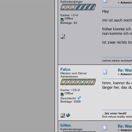
Kathodenjünger
«
Antwort
Hey
Karma: +1/-0
Offline
mir ist auch noch
Beiträge: 93
früher konnte ic
nun komme ich na
ist zwar nichts t
nehmt meine rechtschr
Falzo
Re: War
Diktator vom Dienst
«
Antwort
Administrator
hmm, kannst du e
länger her, das 
Karma: +15/-0
Offline
Geschlecht:
Beiträge: 5088
...bis einer heult!
find virtual reality re
hilfen
Re: War
Kathodenjünger
«
Antwort