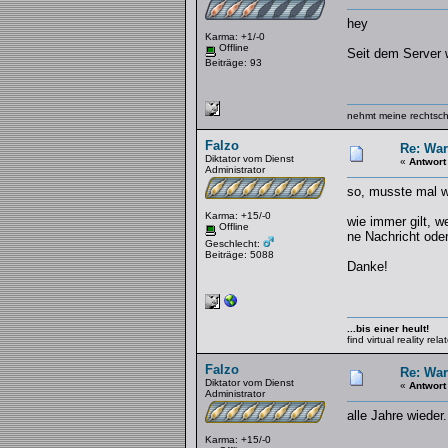
hey
Karma: +1/-0
Offline
Seit dem Server 
Beiträge: 93
nehmt meine rechtschr
Falzo
Re: War
Diktator vom Dienst
«
Antwort
Administrator
so, musste mal wi
Karma: +15/-0
wie immer gilt, w
Offline
ne Nachricht oder
Geschlecht:
Beiträge: 5088
Danke!
...bis einer heult!
find virtual reality re
Falzo
Re: War
Diktator vom Dienst
«
Antwort
Administrator
alle Jahre wieder
Karma: +15/-0