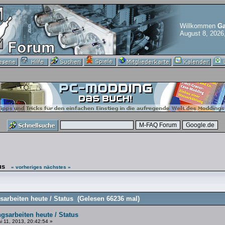
Willkommen
Ga
August 8, 2026
us
« vorheriges
nächstes »
arbeiten heute / Status (Gelesen 66236 mal)
gsarbeiten heute / Status
 11, 2013, 20:42:54 »