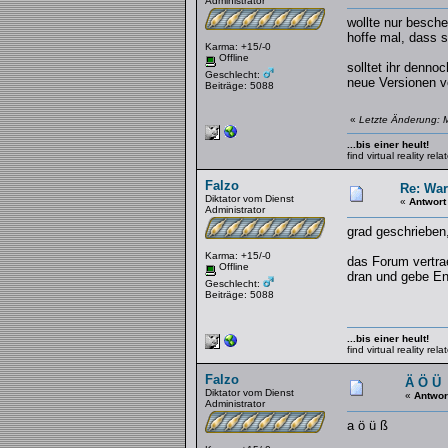
Administrator
wollte nur besch
hoffe mal, dass s
Karma: +15/-0
Offline
solltet ihr denno
Geschlecht:
neue Versionen v
Beiträge: 5088
«
Letzte Änderung: M
...bis einer heult!
find virtual reality re
Falzo
Re: War
Diktator vom Dienst
«
Antwort
Administrator
grad geschrieben
Karma: +15/-0
das Forum vertrae
Offline
dran und gebe En
Geschlecht:
Beiträge: 5088
...bis einer heult!
find virtual reality re
Falzo
Ä Ö Ü
Diktator vom Dienst
«
Antwor
Administrator
a ö ü ß