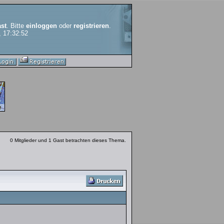
st
. Bitte
einloggen
oder
registrieren
.
, 17:32:52
0 Mitglieder und 1 Gast betrachten dieses Thema.