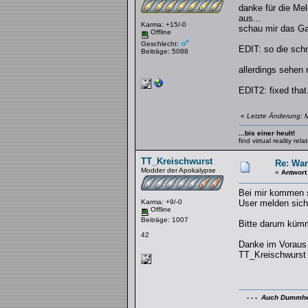
danke für die Mel
aus...
Karma: +15/-0
schau mir das Ga
Offline
Geschlecht:
EDIT: so die sch
Beiträge: 5088
allerdings sehen
EDIT2: fixed that
«
Letzte Änderung: M
...bis einer heult!
find virtual reality re
TT_Kreischwurst
Re: War
Modder der Apokalypse
«
Antwort
Bei mir kommen se
Karma: +9/-0
User melden sich
Offline
Beiträge: 1007
Bitte darum kümme
42
Danke im Voraus
TT_Kreischwurst
- - - Auch Dummheit 