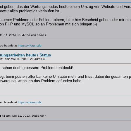
eid geben, das der Wartungsmodus heute einem Umzug von Website und Forum
oweit alles problemlos verlaufen ist...
ch ueber Probleme oder Fehler stolpern, bitte hier Bescheid geben oder mir e
on PHP und MySQL so an Problemen mit sich bringen ;-)
ai 11, 2013, 20:47:56 von Falzo
»
lated boards at
https://vrforum.de
tungsarbeiten heute / Status
 #1 am:
Mai 11, 2013, 20:48:51 »
, schon doch groessere Probleme entdeckt!
gt beim posten offenbar keine Umlaute mehr und frisst dabei die gesamten post
twarnung, wenn ich das Problem gefunden habe.
lated boards at
https://vrforum.de
t #2 am:
Mai 11, 2013, 20:57:05 »