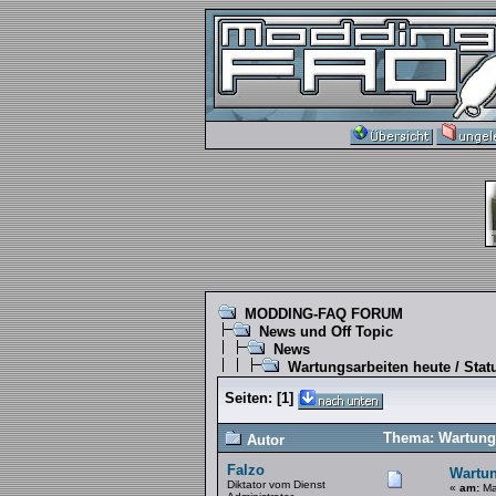
MODDING-FAQ FORUM
News und Off Topic
News
Wartungsarbeiten heute / Stat
Seiten:
[
1
]
Thema: Wartungs
Autor
Falzo
Wartun
Diktator vom Dienst
«
am:
Mai