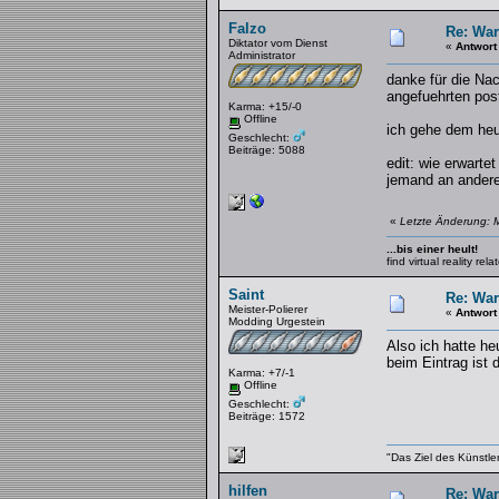
Falzo
Re: War
Diktator vom Dienst
«
Antwort
Administrator
danke für die Nac
angefuehrten pos
Karma: +15/-0
Offline
ich gehe dem heut
Geschlecht:
Beiträge: 5088
edit: wie erwarte
jemand an anderer
«
Letzte Änderung: M
...bis einer heult!
find virtual reality re
Saint
Re: War
Meister-Polierer
«
Antwort
Modding Urgestein
Also ich hatte h
beim Eintrag ist 
Karma: +7/-1
Offline
Geschlecht:
Beiträge: 1572
"Das Ziel des Künstle
hilfen
Re: War