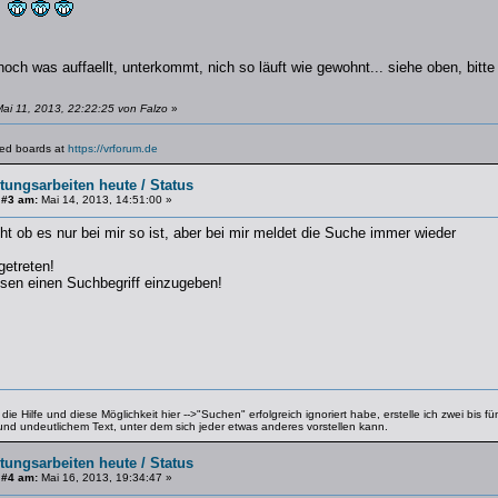
er
ch was auffaellt, unterkommt, nich so läuft wie gewohnt... siehe oben, bitt
ai 11, 2013, 22:22:25 von Falzo
»
lated boards at
https://vrforum.de
tungsarbeiten heute / Status
 #3 am:
Mai 14, 2013, 14:51:00 »
cht ob es nur bei mir so ist, aber bei mir meldet die Suche immer wieder
getreten!
sen einen Suchbegriff einzugeben!
e Hilfe und diese Möglichkeit hier -->"Suchen" erfolgreich ignoriert habe, erstelle ich zwei bis 
 und undeutlichem Text, unter dem sich jeder etwas anderes vorstellen kann.
tungsarbeiten heute / Status
 #4 am:
Mai 16, 2013, 19:34:47 »