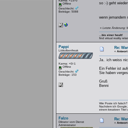
Karma: +15/-0
so :-) geht wied
Offline
Geschlecht:
Beiträge: 5088
wenn jemandem no
«
Letzte Änderung: M
...bis einer heult!
find virtual reality re
Pappi
Re: War
Lötkolbenfreak
«
Antwort
Ja.. ich weiss ni
Karma: +0/-1
Offline
Ein Fehler ist auf
Geschlecht:
Sie haben verges
Beiträge: 153
Gruß
Benni
Wie Poste ich falsch?
Nachdem ich Google, di
einem kreativen Titel
Falzo
Re: War
Diktator vom Dienst
«
Antwort
Administrator