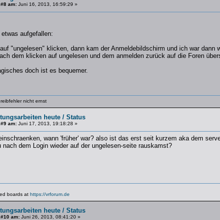
 #8 am:
Juni 16, 2013, 16:59:29 »
 etwas aufgefallen:
h auf "ungelesen" klicken, dann kam der Anmeldebildschirm und ich war dann 
ch dem klicken auf ungelesen und dem anmelden zurück auf die Foren übers
ragisches doch ist es bequemer.
eibfehler nicht ernst
tungsarbeiten heute / Status
 #9 am:
Juni 17, 2013, 19:18:28 »
inschraenken, wann 'früher' war? also ist das erst seit kurzem aka dem serv
du nach dem Login wieder auf der ungelesen-seite rauskamst?
lated boards at
https://vrforum.de
tungsarbeiten heute / Status
 #10 am:
Juni 26, 2013, 08:41:20 »