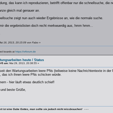
dung, das kann ich reproduzieren, betrifft offenbar nur die schnellsuche, die
nze gleich mal genauer an.
nellsuche zeigt nun auch wieder Ergebnisse an, wie die normale suche.
 mir die ergebnislisten doch recht merkwuerdig aus, hmm hmm...
.
ai 16, 2013, 20:15:09 von Falzo
»
lated boards at
https://vrforum.de
tungsarbeiten heute / Status
 #5 am:
Mai 29, 2013, 20:38:55 »
it den Wartungsarbeiten leere PNs (teilweise keine Nachrichtentexte in der 
, das ich ihnen leere PNs schicken würde.
rn - hier läuft etwas deutlich schief!
 und beste Grüße,
ist eine Gabe Gottes, man sollte sie jedoch nicht missbrauchen! - - -