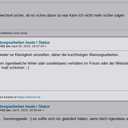
wechsel sicher, ob es schon davor so war kann ich nicht mehr sicher sagen
eibfehler nicht ernst
tungsarbeiten heute / Status
 #11 am:
April 18, 2014, 18:37:40 »
eder ne Kleinigkeit umstellen, daher die kurzfristigen Wartungsarbeiten.
em irgendwelche fehler oder sonderbares verhalten im Forum oder der Website au
 mail schicken ;-)
lated boards at
https://vrforum.de
tungsarbeiten heute / Status
 #12 am:
Juli 6, 2015, 20:36:44 »
... Serverupgrade ;-) es sollte sich nix geändert haben, wenn doch irgendwas au