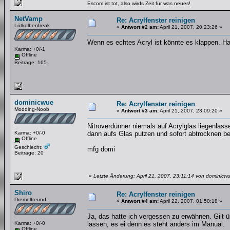
Escom ist tot, also wirds Zeit für was neues!
NetVamp
Re: Acrylfenster reinigen
Lötkolbenfreak
«
Antwort #2 am:
April 21, 2007, 20:23:26 »
Wenn es echtes Acryl ist könnte es klappen. Hab
Karma: +0/-1
Offline
Beiträge: 165
dominicwue
Re: Acrylfenster reinigen
Modding-Noob
«
Antwort #3 am:
April 21, 2007, 23:09:20 »
Nitroverdünner niemals auf Acrylglas liegenlas
Karma: +0/-0
dann aufs Glas putzen und sofort abtrocknen bev
Offline
Geschlecht:
mfg domi
Beiträge: 20
«
Letzte Änderung: April 21, 2007, 23:11:14 von dominicw
Shiro
Re: Acrylfenster reinigen
Dremelfreund
«
Antwort #4 am:
April 22, 2007, 01:50:18 »
Ja, das hatte ich vergessen zu erwähnen. Gilt üb
Karma: +0/-0
lassen, es ei denn es steht anders im Manual.
Offline