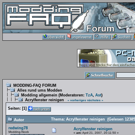
MODDING-FAQ FORUM
Alles rund ums Modden
Modding allgemein
(Moderatoren:
TzA
,
Ast
)
Acrylfenster reinigen
« vorheriges
nächstes »
Seiten:
[
1
]
Thema: Acrylfenster reinigen (Gelesen 12385
Autor
redwing78
Acrylfenster reinigen
Modding-Noob
«
am:
April 21, 2007, 20:11:50 »