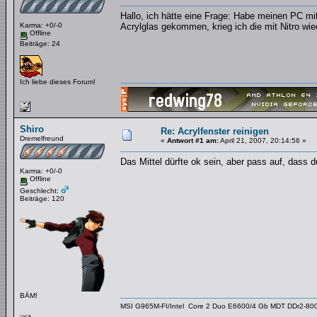
Hallo, ich hätte eine Frage: Habe meinen PC mit
Karma: +0/-0
Acrylglas gekommen, krieg ich die mit Nitro w
Offline
Beiträge: 24
Ich liebe dieses Forum!
Shiro
Re: Acrylfenster reinigen
Dremelfreund
«
Antwort #1 am:
April 21, 2007, 20:14:56 »
Das Mittel dürfte ok sein, aber pass auf, dass du
Karma: +0/-0
Offline
Geschlecht:
Beiträge: 120
BÄM!
MSI G965M-FI/Intel Core 2 Duo E6600/4 Gb MDT DDr2-800/