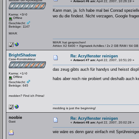
Modder der Apokalypse
«
Antwort #6 am:
April 22, 2007, 10:26:19 »
Kann man, ja. Ich habe mal bei Conrad spezielle
Karma: +3/-0
wo du die findest. Nicht verzagen, Google frag
Offline
Geschlecht:
Beiträge: 1147
M/A/K
M/A/K hat gesprochen!
Athlon X2 6400 + Xigmatek Achilles / 2x 2 GB RAM / 64 G
BrightShadow
Re: Acrylfenster reinigen
Case-Konstrukteur
«
Antwort #7 am:
April 22, 2007, 10:51:20 »
das zeug gibts auch für handys und heisst disp
Karma: +1/-0
Offline
habs aber noch nie probiert und deshalb auch k
Geschlecht:
Beiträge: 645
modden? Find ich Prima!
modding is just the beginning!
noobie
Re: Acrylfenster reinigen
Gast
«
Antwort #8 am:
April 22, 2007, 20:02:28 »
wie wäre es denn ganz einfach mit Sprühreinige