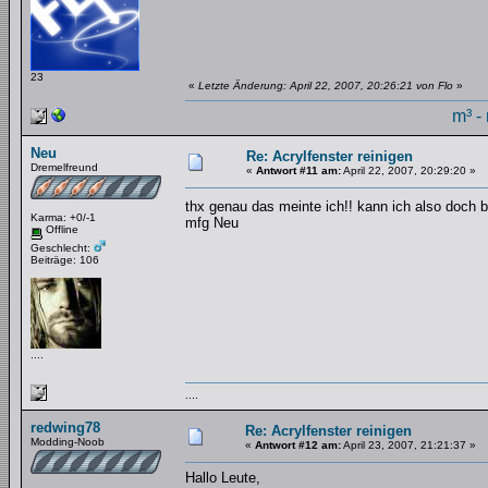
23
«
Letzte Änderung: April 22, 2007, 20:26:21 von Flo
»
m³ -
Neu
Re: Acrylfenster reinigen
Dremelfreund
«
Antwort #11 am:
April 22, 2007, 20:29:20 »
thx genau das meinte ich!! kann ich also doch
Karma: +0/-1
mfg Neu
Offline
Geschlecht:
Beiträge: 106
....
....
redwing78
Re: Acrylfenster reinigen
Modding-Noob
«
Antwort #12 am:
April 23, 2007, 21:21:37 »
Hallo Leute,