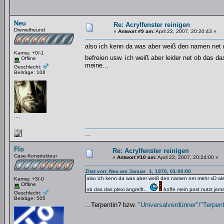
Neu
Re: Acrylfenster reinigen
Dremelfreund
«
Antwort #9 am:
April 22, 2007, 20:20:43 »
also ich kenn da was aber weiß den namen net 
Karma: +0/-1
befreien usw. ich weiß aber leider net ob das da
Offline
meine...
Geschlecht:
Beiträge: 106
....
....
Flo
Re: Acrylfenster reinigen
Case-Konstrukteur
«
Antwort #10 am:
April 22, 2007, 20:24:00 »
Zitat von: Neu am Januar 1, 1970, 01:00:00
also ich kenn da was aber weiß den namen net mehr xD also
Karma: +3/-0
Offline
ob das das plexi angreift..
hoffe mein post nutzt jem
Geschlecht:
Beiträge: 505
...Terpentin? bzw.
"Universalverdünner"/"Terpent