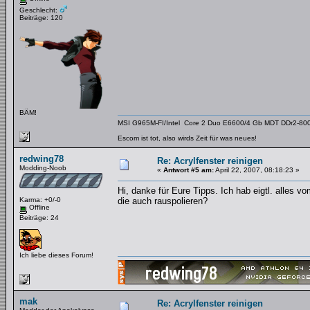
Geschlecht:
Beiträge: 120
BÄM!
MSI G965M-FI/Intel Core 2 Duo E6600/4 Gb MDT DDr2-800/
Escom ist tot, also wirds Zeit für was neues!
redwing78
Re: Acrylfenster reinigen
Modding-Noob
«
Antwort #5 am:
April 22, 2007, 08:18:23 »
Hi, danke für Eure Tipps. Ich hab eigtl. alles 
Karma: +0/-0
die auch rauspolieren?
Offline
Beiträge: 24
Ich liebe dieses Forum!
mak
Re: Acrylfenster reinigen