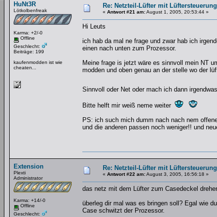
HuNt3R
Re: Netzteil-Lüfter mit Lüftersteuerun
Lötkolbenfreak
«
Antwort #21 am:
August 1, 2005, 20:53:44 »
Hi Leuts
Karma: +2/-0
Offline
ich hab da mal ne frage und zwar hab ich irgend
Geschlecht:
einen nach unten zum Prozessor.
Beiträge: 199
Meine frage is jetzt wäre es sinnvoll mein NT u
kaufenmodden ist wie
cheaten...
modden und oben genau an der stelle wo der lüf
Sinnvoll oder Net oder mach ich dann irgendwas
Bitte helft mir weiß neme weiter
PS: ich such mich dumm nach nach nem offenen T
und die anderen passen noch weniger!! und neues
Extension
Re: Netzteil-Lüfter mit Lüftersteuerun
Plexti
«
Antwort #22 am:
August 3, 2005, 16:56:18 »
Administrator
das netz mit dem Lüfter zum Casedeckel drehen
Karma: +14/-0
überleg dir mal was es bringen soll? Egal wie 
Offline
Case schwitzt der Prozessor.
Geschlecht: