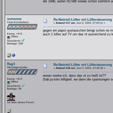
als 19db, außer nt) fällt sowas schon ziemlich a
someone
Re:Netzteil-Lüfter mit Lüftersteuerung
Case-Konstrukteur
«
Antwort #17 am:
Juni 3, 2003, 07:05:11 »
gegen ein papst austauschen bringt schon ne men
Karma: +4/-0
auch 1 lüfter auf 7V um das nt ausreichend zu 
Offline
Geschlecht:
Beiträge: 538
Rag3
Re:Netzteil-Lüfter mit Lüftersteuerung
Stichsägenquäler
«
Antwort #18 am:
Juni 3, 2003, 15:30:30 »
woran merke ich, dass das nt zu heiß ist??
Karma: +0/-0
(hab ja kein billigteil, wo dann die spannungen
Offline
Geschlecht:
Beiträge: 58
Ich liebe dieses Forum!