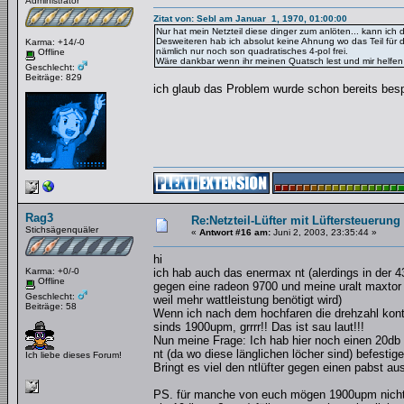
Administrator
Zitat von: Sebl am Januar 1, 1970, 01:00:00
Nur hat mein Netzteil diese dinger zum anlöten... kann ich
Desweiteren hab ich absolut keine Ahnung wo das Teil für d
Karma: +14/-0
nämlich nur noch son quadratisches 4-pol frei.
Offline
Wäre dankbar wenn ihr meinen Quatsch lest und mir helfen 
Geschlecht:
Beiträge: 829
ich glaub das Problem wurde schon bereits besp
Rag3
Re:Netzteil-Lüfter mit Lüftersteuerung
Stichsägenquäler
«
Antwort #16 am:
Juni 2, 2003, 23:35:44 »
hi
Karma: +0/-0
ich hab auch das enermax nt (alerdings in der 43
Offline
gegen eine radeon 9700 und meine uralt maxtor 
Geschlecht:
weil mehr wattleistung benötigt wird)
Beiträge: 58
Wenn ich nach dem hochfaren die drehzahl kontr
sinds 1900upm, grrrr!! Das ist sau laut!!!
Nun meine Frage: Ich hab hier noch einen 20db 
nt (da wo diese länglichen löcher sind) befesti
Ich liebe dieses Forum!
Bringt es viel den ntlüfter gegen einen pabst 
PS. für manche von euch mögen 1900upm nicht vi