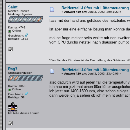
Saint
Re:Netzteil-Lüfter mit Lüftersteuerung
Meister-Polierer
«
Antwort #19 am:
Juni 3, 2003, 20:41:23 »
Modding Urgestein
fass mit der hand ans gehäuse des netzteiles 
Karma: +7/-1
ist aber nur eine einfache lösung man könnte 
Offline
Geschlecht:
mal ne frage meiner seits wollte mir nen zweite
Beiträge: 1572
vom CPU durchs netzteil nach draussen pumpt m
"Das Ziel des Künstlers ist die Erschaffung des Schönen. W
Rag3
Re:Netzteil-Lüfter mit Lüftersteuerung
Stichsägenquäler
«
Antwort #20 am:
Juni 3, 2003, 23:40:06 »
also dadurch wird auf jeden fall die temperatur
Karma: +0/-0
Ich hab mir jezt mal einen 80er lüfter ausgelieh
Offline
ich jetzt nur 1400-1500upm, also schon einige
Geschlecht:
dann werde ich ja sehen ob ich mein nt aufmache
Beiträge: 58
Ich liebe dieses Forum!