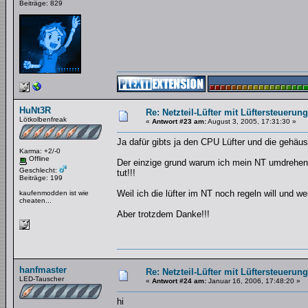
Beiträge: 829
HuNt3R
Re: Netzteil-Lüfter mit Lüftersteuerun
Lötkolbenfreak
«
Antwort #23 am:
August 3, 2005, 17:31:30 »
Ja dafür gibts ja den CPU Lüfter und die gehäuse
Karma: +2/-0
Offline
Der einzige grund warum ich mein NT umdrehen wi
Geschlecht:
tut!!!
Beiträge: 199
Weil ich die lüfter im NT noch regeln will und w
kaufenmodden ist wie
cheaten...
Aber trotzdem Danke!!!
hanfmaster
Re: Netzteil-Lüfter mit Lüftersteuerun
LED-Tauscher
«
Antwort #24 am:
Januar 16, 2006, 17:48:20 »
hi