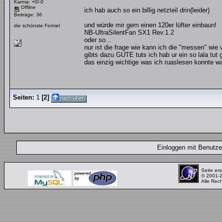
Karma: +0/-0
Offline
ich hab auch so ein billig netzteil drin(leider)
Beiträge: 36
und würde mir gern einen 120er lüfter einbaun!
die schönste Formel
NB-UltraSilentFan SX1 Rev.1.2
oder so...
nur ist die frage wie kann ich die "messen" wie v
gibts dazu GUTE tuts ich hab ur ein so lala tut 
das einzig wichtige was ich ruaslesen konnte wa
Seiten:
1
[
2
]
Einloggen mit Benut
Seite ers
© 2001-
Alle Rec