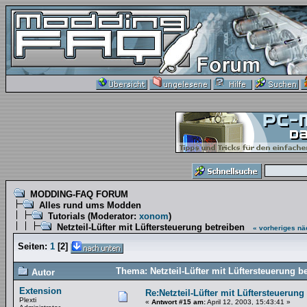
MODDING-FAQ FORUM
Alles rund ums Modden
Tutorials
(Moderator:
xonom
)
Netzteil-Lüfter mit Lüftersteuerung betreiben
« vorheriges
nä
Seiten:
1
[
2
]
Thema: Netzteil-Lüfter mit Lüftersteuerung b
Autor
Extension
Re:Netzteil-Lüfter mit Lüftersteuerung
Plexti
«
Antwort #15 am:
April 12, 2003, 15:43:41 »