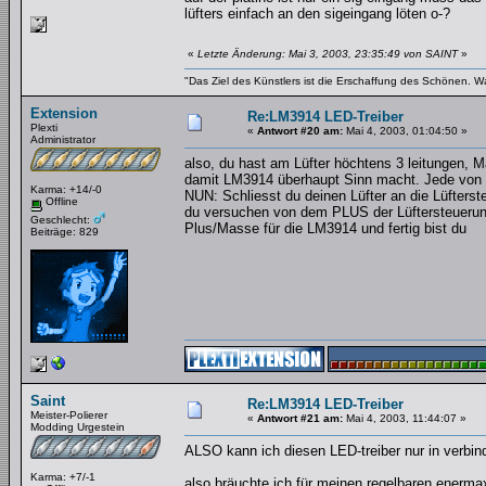
lüfters einfach an den sigeingang löten o-?
«
Letzte Änderung: Mai 3, 2003, 23:35:49 von SAINT
»
"Das Ziel des Künstlers ist die Erschaffung des Schönen. W
Extension
Re:LM3914 LED-Treiber
Plexti
«
Antwort #20 am:
Mai 4, 2003, 01:04:50 »
Administrator
also, du hast am Lüfter höchtens 3 leitungen, M
damit LM3914 überhaupt Sinn macht. Jede von u
Karma: +14/-0
NUN: Schliesst du deinen Lüfter an die Lüfte
Offline
du versuchen von dem PLUS der Lüftersteuerung
Geschlecht:
Plus/Masse für die LM3914 und fertig bist du
Beiträge: 829
Saint
Re:LM3914 LED-Treiber
Meister-Polierer
«
Antwort #21 am:
Mai 4, 2003, 11:44:07 »
Modding Urgestein
ALSO kann ich diesen LED-treiber nur in verbindu
Karma: +7/-1
also bräuchte ich für meinen regelbaren enerma