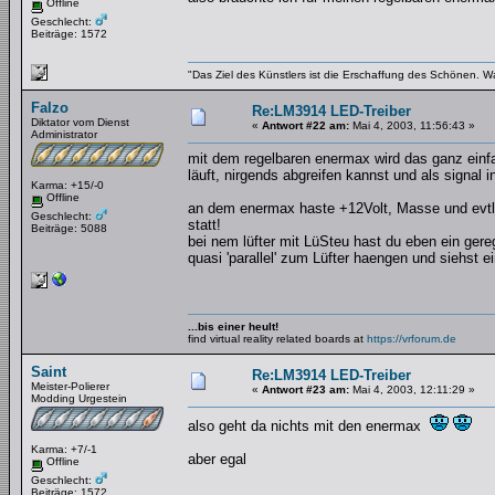
Offline
Geschlecht:
Beiträge: 1572
"Das Ziel des Künstlers ist die Erschaffung des Schönen. W
Falzo
Re:LM3914 LED-Treiber
Diktator vom Dienst
«
Antwort #22 am:
Mai 4, 2003, 11:56:43 »
Administrator
mit dem regelbaren enermax wird das ganz einfa
läuft, nirgends abgreifen kannst und als signal in
Karma: +15/-0
Offline
an dem enermax haste +12Volt, Masse und evtl. 
Geschlecht:
statt!
Beiträge: 5088
bei nem lüfter mit LüSteu hast du eben ein ger
quasi 'parallel' zum Lüfter haengen und siehst e
...bis einer heult!
find virtual reality related boards at
https://vrforum.de
Saint
Re:LM3914 LED-Treiber
Meister-Polierer
«
Antwort #23 am:
Mai 4, 2003, 12:11:29 »
Modding Urgestein
also geht da nichts mit den enermax
Karma: +7/-1
aber egal
Offline
Geschlecht:
Beiträge: 1572