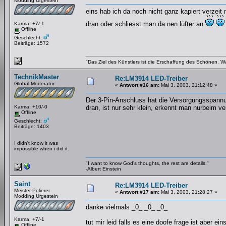
Modding Urgestein
eins hab ich da noch nicht ganz kapiert verzeit
dran oder schliesst man da nen lüfter an
Karma: +7/-1
Offline
Geschlecht:
Beiträge: 1572
"Das Ziel des Künstlers ist die Erschaffung des Schönen. W
TechnikMaster
Re:LM3914 LED-Treiber
Global Moderator
«
Antwort #16 am:
Mai 3, 2003, 21:12:48 »
Der 3-Pin-Anschluss hat die Versorgungsspannun
Karma: +10/-0
dran, ist nur sehr klein, erkennt man nurbeim ve
Offline
Geschlecht:
Beiträge: 1403
I didn't know it was
impossible when i did it.
"I want to know God's thoughts, the rest are details."
-Albert Einstein
Saint
Re:LM3914 LED-Treiber
Meister-Polierer
«
Antwort #17 am:
Mai 3, 2003, 21:28:27 »
Modding Urgestein
danke vielmals _0_ _0_ _0_
Karma: +7/-1
tut mir leid falls es eine doofe frage ist aber e
Offline