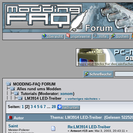
MODDING-FAQ FORUM
Alles rund ums Modden
Tutorials
(Moderator:
xonom
)
LM3914 LED-Treiber
« vorheriges
nächstes »
Seiten:
1
[
2
]
3
4
5
6
7
...
28
Thema: LM3914 LED-Treiber (Gelesen 522520
Autor
Saint
Re:LM3914 LED-Treiber
Meister-Polierer
«
Antwort #15 am:
Mai 3, 2003, 20:43:11 »