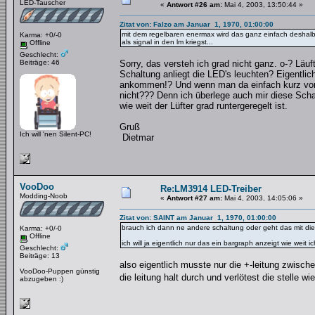
LED-Tauscher
«
Antwort #26 am:
Mai 4, 2003, 13:50:44 »
Zitat von: Falzo am Januar 1, 1970, 01:00:00
mit dem regelbaren enermax wird das ganz einfach deshalb 
Karma: +0/-0
als signal in den lm kriegst...
Offline
Geschlecht:
Beiträge: 46
Sorry, das versteh ich grad nicht ganz. o-? Lä
Schaltung anliegt die LED's leuchten? Eigentl
ankommen!? Und wenn man da einfach kurz vor d
nicht??? Denn ich überlege auch mir diese Scha
wie weit der Lüfter grad runtergeregelt ist.
Gruß
Ich will 'nen Silent-PC!
Dietmar
VooDoo
Re:LM3914 LED-Treiber
Modding-Noob
«
Antwort #27 am:
Mai 4, 2003, 14:05:06 »
Zitat von: SAINT am Januar 1, 1970, 01:00:00
brauch ich dann ne andere schaltung oder geht das mit di
Karma: +0/-0
Offline
ich will ja eigentlich nur das ein bargraph anzeigt wie wei
Geschlecht:
Beiträge: 13
also eigentlich musste nur die +-leitung zwisch
VooDoo-Puppen günstig
die leitung halt durch und verlötest die stelle 
abzugeben :)