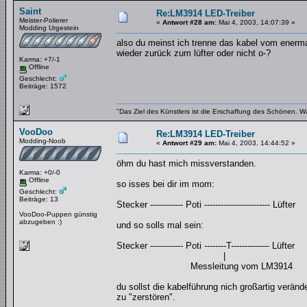
Saint
Re:LM3914 LED-Treiber
Meister-Polierer
«
Antwort #28 am:
Mai 4, 2003, 14:07:39 »
Modding Urgestein
also du meinst ich trenne das kabel vom enerm
wieder zurück zum lüfter oder nicht o-?
Karma: +7/-1
Offline
Geschlecht:
Beiträge: 1572
"Das Ziel des Künstlers ist die Erschaffung des Schönen. W
VooDoo
Re:LM3914 LED-Treiber
Modding-Noob
«
Antwort #29 am:
Mai 4, 2003, 14:44:52 »
öhm du hast mich missverstanden.
Karma: +0/-0
Offline
so isses bei dir im mom:
Geschlecht:
Beiträge: 13
Stecker ------------ Poti ------------------------ Lüfter
VooDoo-Puppen günstig
abzugeben :)
und so solls mal sein:
Stecker ------------ Poti --------T-------------- Lüfter
|
Messleitung vom LM3914
du sollst die kabelführung nich großartig verän
zu "zerstören".