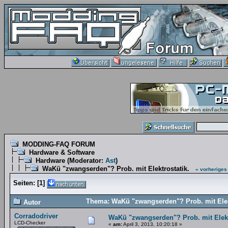
MODDING-FAQ FORUM
Hardware & Software
Hardware
(Moderator:
Ast
)
WaKü "zwangserden"? Prob. mit Elektrostatik.
« vorheriges
Seiten:
[
1
]
Thema: WaKü "zwangserden"? Prob. mit Elekt
Autor
Corradodriver
WaKü "zwangserden"? Prob. mit Elekt
LCD-Checker
«
am:
April 3, 2013, 10:20:18 »