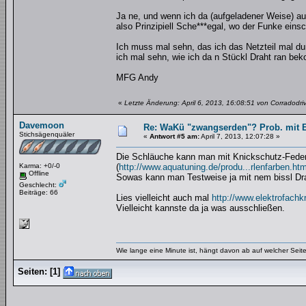
Ja ne, und wenn ich da (aufgeladener Weise) a
also Prinzipiell Sche***egal, wo der Funke eins
Ich muss mal sehn, das ich das Netzteil mal d
ich mal sehn, wie ich da n Stückl Draht ran be
MFG Andy
«
Letzte Änderung: April 6, 2013, 16:08:51 von Corradodri
Davemoon
Re: WaKü "zwangserden"? Prob. mit El
Stichsägenquäler
«
Antwort #5 am:
April 7, 2013, 12:07:28 »
Die Schläuche kann man mit Knickschutz-Feder
Karma: +0/-0
(
http://www.aquatuning.de/produ...rlenfarben.htm
Offline
Sowas kann man Testweise ja mit nem bissl Dra
Geschlecht:
Beiträge: 66
Lies vielleicht auch mal
http://www.elektrofachkr
Vielleicht kannste da ja was ausschließen.
Wie lange eine Minute ist, hängt davon ab auf welcher Seite
Seiten:
[
1
]