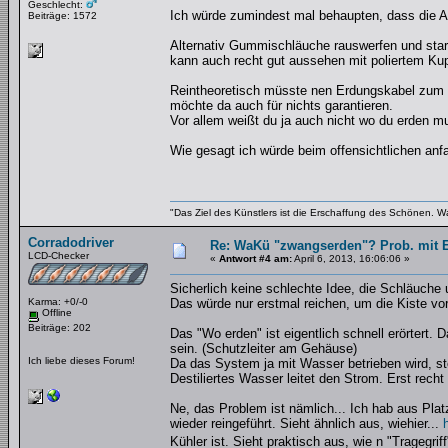
Geschlecht:
Ich würde zumindest mal behaupten, dass die A
Beiträge: 1572
Alternativ Gummischläuche rauswerfen und sta
kann auch recht gut aussehen mit poliertem Kup
Reintheoretisch müsste nen Erdungskabel zum NT 
möchte da auch für nichts garantieren.
Vor allem weißt du ja auch nicht wo du erden m
Wie gesagt ich würde beim offensichtlichen an
"Das Ziel des Künstlers ist die Erschaffung des Schönen. W
Corradodriver
Re: WaKü "zwangserden"? Prob. mit El
LCD-Checker
«
Antwort #4 am:
April 6, 2013, 16:06:06 »
Sicherlich keine schlechte Idee, die Schläuche
Karma: +0/-0
Das würde nur erstmal reichen, um die Kiste v
Offline
Beiträge: 202
Das "Wo erden" ist eigentlich schnell erörtert.
sein. (Schutzleiter am Gehäuse)
Ich liebe dieses Forum!
Da das System ja mit Wasser betrieben wird, ste
Destiliertes Wasser leitet den Strom. Erst re
Ne, das Problem ist nämlich... Ich hab aus P
wieder reingeführt. Sieht ähnlich aus, wiehier...
Kühler ist. Sieht praktisch aus, wie n "Tragegr