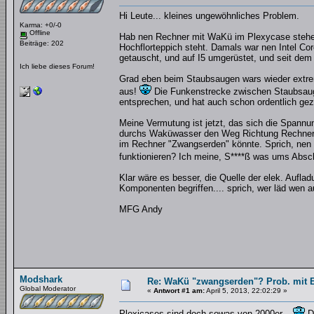
Hi Leute... kleines ungewöhnliches Problem.
Karma: +0/-0
Offline
Hab nen Rechner mit WaKü im Plexycase stehen.
Beiträge: 202
Hochflorteppich steht. Damals war nen Intel Co
getauscht, und auf I5 umgerüstet, und seit dem
Ich liebe dieses Forum!
Grad eben beim Staubsaugen wars wieder extre
aus!
Die Funkenstrecke zwischen Staubsaug
entsprechen, und hat auch schon ordentlich gez
Meine Vermutung ist jetzt, das sich die Spannu
durchs Waküwasser den Weg Richtung Rechner/
im Rechner "Zwangserden" könnte. Sprich, nen K
funktionieren? Ich meine, S****ß was ums Absch
Klar wäre es besser, die Quelle der elek. Aufla
Komponenten begriffen.... sprich, wer läd wen au
MFG Andy
Modshark
Re: WaKü "zwangserden"? Prob. mit El
Global Moderator
«
Antwort #1 am:
April 5, 2013, 22:02:29 »
Plexicases sind doch sowas von 2000er...
Di