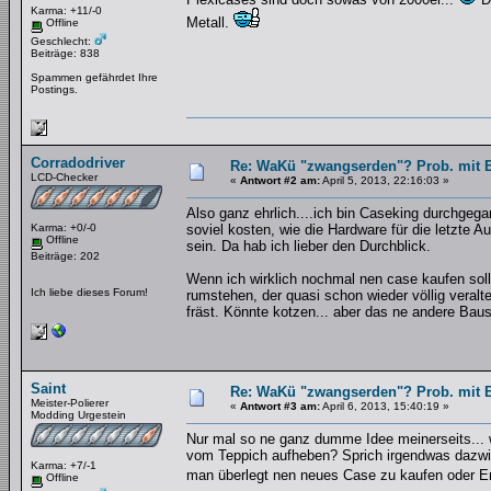
Karma: +11/-0
Metall.
Offline
Geschlecht:
Beiträge: 838
Spammen gefährdet Ihre
Postings.
Corradodriver
Re: WaKü "zwangserden"? Prob. mit El
LCD-Checker
«
Antwort #2 am:
April 5, 2013, 22:16:03 »
Also ganz ehrlich....ich bin Caseking durchgeg
Karma: +0/-0
soviel kosten, wie die Hardware für die letzte
Offline
sein. Da hab ich lieber den Durchblick.
Beiträge: 202
Wenn ich wirklich nochmal nen case kaufen sol
Ich liebe dieses Forum!
rumstehen, der quasi schon wieder völlig veralte
fräst. Könnte kotzen... aber das ne andere Baust
Saint
Re: WaKü "zwangserden"? Prob. mit El
Meister-Polierer
«
Antwort #3 am:
April 6, 2013, 15:40:19 »
Modding Urgestein
Nur mal so ne ganz dumme Idee meinerseits... w
vom Teppich aufheben? Sprich irgendwas dazwis
Karma: +7/-1
man überlegt nen neues Case zu kaufen oder 
Offline