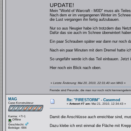
UPDATE!
Mein "World of Warcraft - M0D" muss als Teiles
Nach dem er im vergangenen Winter im Schnee 
die Lust vergangen ihn fertig aufzubauen.
Nur so aus Neugier habe ich trotzdem das Netz
Dafür das sie auch im Schnee überwintert haben
Ein paar Schrauben später war dann nur noch d
Nach ein paar Minuten mit dem Dremel hatte ich
So ungefähr werde ich das Teil einbauen. Jetzt 
Hier noch ein Blick nach oben.
«
Letzte Änderung: Mai 20, 2010, 22:31:40 von MAG
»
Fremde sind Freunde, die man nur noch nicht kennengelernt
MAG
Re: "FIRESTORM" - Casemod
Case-Konstrukteur
«
Antwort #7 am:
Mai 21, 2010, 12:34:43 »
Karma: +7/-1
Damit die Anschlüsse auch erreichbar sind, mus
Offline
Geschlecht:
Dazu klebe ich erst einmal die Fläche mit Krep
Beiträge: 684