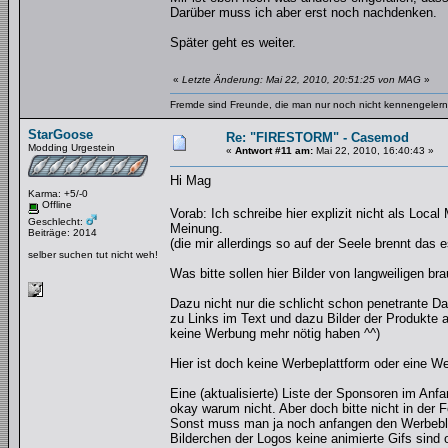
Darüber muss ich aber erst noch nachdenken.
Später geht es weiter.
«
Letzte Änderung: Mai 22, 2010, 20:51:25 von MAG
»
Fremde sind Freunde, die man nur noch nicht kennengelernt
StarGoose
Re: "FIRESTORM" - Casemod
Modding Urgestein
«
Antwort #11 am:
Mai 22, 2010, 16:40:43 »
Hi Mag
Karma: +5/-0
Offline
Vorab: Ich schreibe hier explizit nicht als Loca
Geschlecht:
Meinung.
Beiträge: 2014
(die mir allerdings so auf der Seele brennt das 
selber suchen tut nicht weh!
Was bitte sollen hier Bilder von langweiligen b
Dazu nicht nur die schlicht schon penetrante 
zu Links im Text und dazu Bilder der Produkte a
keine Werbung mehr nötig haben ^^)
Hier ist doch keine Werbeplattform oder eine 
Eine (aktualisierte) Liste der Sponsoren im Anf
okay warum nicht. Aber doch bitte nicht in der F
Sonst muss man ja noch anfangen den Werbebloc
Bilderchen der Logos keine animierte Gifs sind o