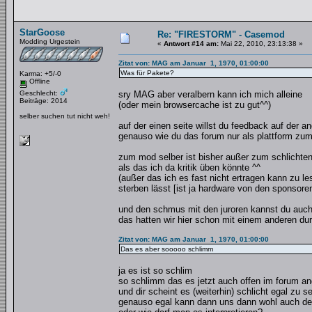
StarGoose
Re: "FIRESTORM" - Casemod
Modding Urgestein
«
Antwort #14 am:
Mai 22, 2010, 23:13:38 »
Zitat von: MAG am Januar 1, 1970, 01:00:00
Was für Pakete?
Karma: +5/-0
Offline
Geschlecht:
sry MAG aber veralbern kann ich mich alleine
Beiträge: 2014
(oder mein browsercache ist zu gut^^)
selber suchen tut nicht weh!
auf der einen seite willst du feedback auf der 
genauso wie du das forum nur als plattform zum
zum mod selber ist bisher außer zum schlichte
als das ich da kritik üben könnte ^^
(außer das ich es fast nicht ertragen kann zu 
sterben lässt [ist ja hardware von den sponsore
und den schmus mit den juroren kannst du auch
das hatten wir hier schon mit einem anderen du
Zitat von: MAG am Januar 1, 1970, 01:00:00
Das es aber sooooo schlimm
ja es ist so schlim
so schlimm das es jetzt auch offen im forum a
und dir scheint es (weiterhin) schlicht egal zu se
genauso egal kann dann uns dann wohl auch dei