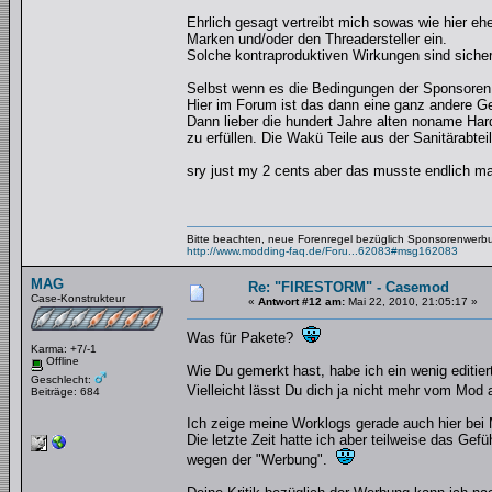
Ehrlich gesagt vertreibt mich sowas wie hier e
Marken und/oder den Threadersteller ein.
Solche kontraproduktiven Wirkungen sind siche
Selbst wenn es die Bedingungen der Sponsoren si
Hier im Forum ist das dann eine ganz andere G
Dann lieber die hundert Jahre alten noname Har
zu erfüllen. Die Wakü Teile aus der Sanitärab
sry just my 2 cents aber das musste endlich ma
Bitte beachten, neue Forenregel bezüglich Sponsorenwerb
http://www.modding-faq.de/Foru...62083#msg162083
MAG
Re: "FIRESTORM" - Casemod
Case-Konstrukteur
«
Antwort #12 am:
Mai 22, 2010, 21:05:17 »
Was für Pakete?
Karma: +7/-1
Offline
Wie Du gemerkt hast, habe ich ein wenig editier
Geschlecht:
Vielleicht lässt Du dich ja nicht mehr vom Mod
Beiträge: 684
Ich zeige meine Worklogs gerade auch hier bei 
Die letzte Zeit hatte ich aber teilweise das Ge
wegen der "Werbung".