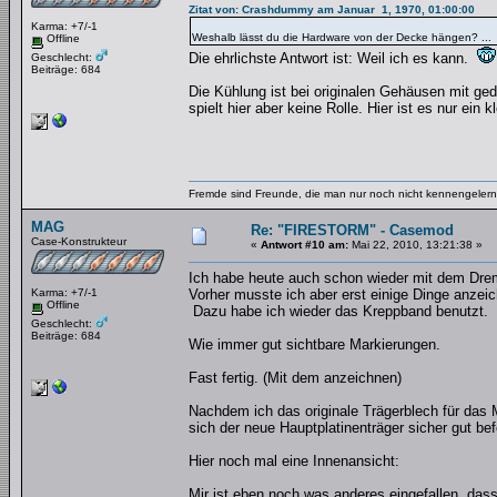
Zitat von: Crashdummy am Januar 1, 1970, 01:00:00
Karma: +7/-1
Weshalb lässt du die Hardware von der Decke hängen? ...
Offline
Die ehrlichste Antwort ist: Weil ich es kann.
Geschlecht:
Beiträge: 684
Die Kühlung ist bei originalen Gehäusen mit g
spielt hier aber keine Rolle. Hier ist es nur ei
Fremde sind Freunde, die man nur noch nicht kennengelernt
MAG
Re: "FIRESTORM" - Casemod
Case-Konstrukteur
«
Antwort #10 am:
Mai 22, 2010, 13:21:38 »
Ich habe heute auch schon wieder mit dem Drem
Karma: +7/-1
Vorher musste ich aber erst einige Dinge anzei
Offline
Dazu habe ich wieder das Kreppband benutzt.
Geschlecht:
Beiträge: 684
Wie immer gut sichtbare Markierungen.
Fast fertig. (Mit dem anzeichnen)
Nachdem ich das originale Trägerblech für das 
sich der neue Hauptplatinenträger sicher gut bef
Hier noch mal eine Innenansicht:
Mir ist eben noch was anderes eingefallen, dass