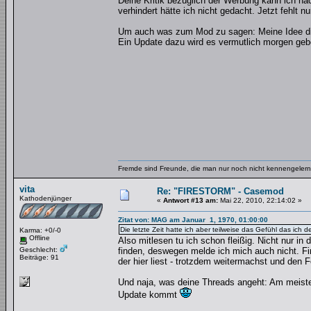
Deine Kritik bezüglich der Werbung kann ich na
verhindert hätte ich nicht gedacht. Jetzt fehl
Um auch was zum Mod zu sagen: Meine Idee die 
Ein Update dazu wird es vermutlich morgen geb
Fremde sind Freunde, die man nur noch nicht kennengelernt
vita
Re: "FIRESTORM" - Casemod
Kathodenjünger
«
Antwort #13 am:
Mai 22, 2010, 22:14:02 »
Zitat von: MAG am Januar 1, 1970, 01:00:00
Die letzte Zeit hatte ich aber teilweise das Gefühl das ich 
Karma: +0/-0
Offline
Also mitlesen tu ich schon fleißig. Nicht nur i
Geschlecht:
finden, deswegen melde ich mich auch nicht. Fi
Beiträge: 91
der hier liest - trotzdem weitermachst und den Fo
Und naja, was deine Threads angeht: Am meisten
Update kommt