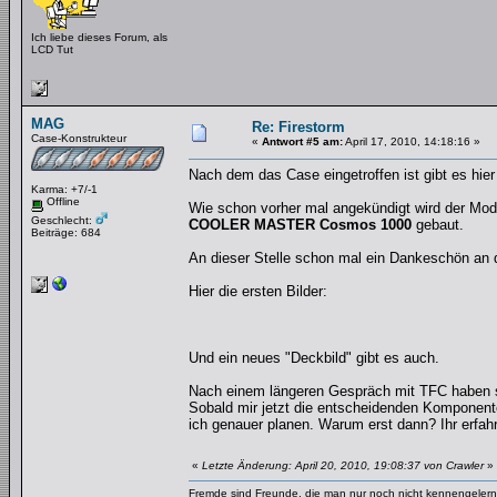
Ich liebe dieses Forum, als
LCD Tut
MAG
Re: Firestorm
Case-Konstrukteur
«
Antwort #5 am:
April 17, 2010, 14:18:16 »
Nach dem das Case eingetroffen ist gibt es hier
Karma: +7/-1
Offline
Wie schon vorher mal angekündigt wird der Mod
Geschlecht:
COOLER MASTER Cosmos 1000
gebaut.
Beiträge: 684
An dieser Stelle schon mal ein Dankeschön an 
Hier die ersten Bilder:
Und ein neues "Deckbild" gibt es auch.
Nach einem längeren Gespräch mit TFC haben si
Sobald mir jetzt die entscheidenden Komponent
ich genauer planen. Warum erst dann? Ihr erfahr
«
Letzte Änderung: April 20, 2010, 19:08:37 von Crawler
»
Fremde sind Freunde, die man nur noch nicht kennengelernt