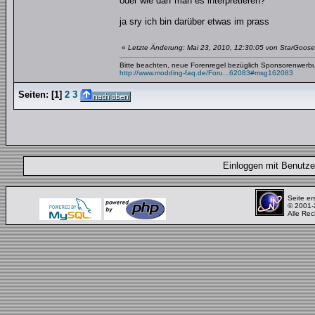
oder wie darf man es interpretieren?
ja sry ich bin darüber etwas im prass
«
Letzte Änderung: Mai 23, 2010, 12:30:05 von StarGoose
Bitte beachten, neue Forenregel bezüglich Sponsorenwerb
http://www.modding-faq.de/Foru...62083#msg162083
Seiten:
[
1
]
2
3
Einloggen mit Benut
Seite er
© 2001
Alle Rec