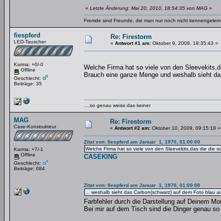
«
Letzte Änderung: Mai 20, 2010, 18:54:35 von MAG
»
Fremde sind Freunde, die man nur noch nicht kennengelernt
fiespferd
Re: Firestorm
LED-Tauscher
«
Antwort #1 am:
Oktober 9, 2009, 18:35:43 »
Karma: +0/-0
Welche Firma hat so viele von den Sleevekits,
Offline
Brauch eine ganze Menge und weshalb sieht da
Geschlecht:
Beiträge: 35
....so genau weiss das keiner
MAG
Re: Firestorm
Case-Konstrukteur
«
Antwort #2 am:
Oktober 10, 2009, 09:15:18 »
Zitat von: fiespferd am Januar 1, 1970, 01:00:00
Welche Firma hat so viele von den Sleevekits,das die die
Karma: +7/-1
Offline
CASEKING
Geschlecht:
Beiträge: 684
Zitat von: fiespferd am Januar 1, 1970, 01:00:00
... weshalb sieht das Carbon(schwarz) auf dem Foto blau a
Farbfehler durch die Darstellung auf Deinem M
Bei mir auf dem Tisch sind die Dinger genau so 