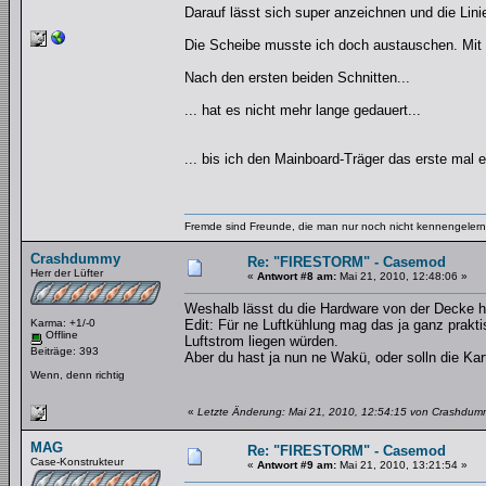
Darauf lässt sich super anzeichnen und die Lini
Die Scheibe musste ich doch austauschen. Mit d
Nach den ersten beiden Schnitten...
... hat es nicht mehr lange gedauert...
... bis ich den Mainboard-Träger das erste mal 
Fremde sind Freunde, die man nur noch nicht kennengelernt
Crashdummy
Re: "FIRESTORM" - Casemod
Herr der Lüfter
«
Antwort #8 am:
Mai 21, 2010, 12:48:06 »
Weshalb lässt du die Hardware von der Decke
Karma: +1/-0
Edit: Für ne Luftkühlung mag das ja ganz prakti
Offline
Luftstrom liegen würden.
Beiträge: 393
Aber du hast ja nun ne Wakü, oder solln die Kart
Wenn, denn richtig
«
Letzte Änderung: Mai 21, 2010, 12:54:15 von Crashdum
MAG
Re: "FIRESTORM" - Casemod
Case-Konstrukteur
«
Antwort #9 am:
Mai 21, 2010, 13:21:54 »