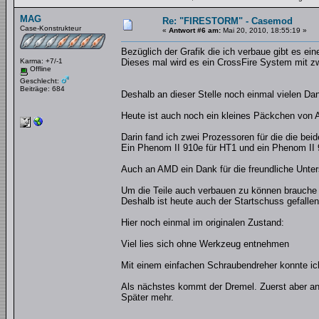
MAG
Re: "FIRESTORM" - Casemod
Case-Konstrukteur
«
Antwort #6 am:
Mai 20, 2010, 18:55:19 »
Bezüglich der Grafik die ich verbaue gibt es ein
Karma: +7/-1
Dieses mal wird es ein CrossFire System mit 
Offline
Geschlecht:
Beiträge: 684
Deshalb an dieser Stelle noch einmal vielen Dan
Heute ist auch noch ein kleines Päckchen vo
Darin fand ich zwei Prozessoren für die die beid
Ein Phenom II 910e für HT1 und ein Phenom II 9
Auch an AMD ein Dank für die freundliche Unter
Um die Teile auch verbauen zu können brauche 
Deshalb ist heute auch der Startschuss gefallen
Hier noch einmal im originalen Zustand:
Viel lies sich ohne Werkzeug entnehmen
Mit einem einfachen Schraubendreher konnte ic
Als nächstes kommt der Dremel. Zuerst aber an
Später mehr.