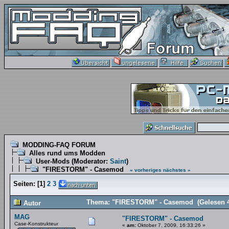
MODDING-FAQ FORUM
Alles rund ums Modden
User-Mods
(Moderator:
Saint
)
"FIRESTORM" - Casemod
« vorheriges
nächstes »
Seiten:
[
1
]
2
3
Thema: "FIRESTORM" - Casemod (Gelesen 4
Autor
MAG
"FIRESTORM" - Casemod
Case-Konstrukteur
«
am:
Oktober 7, 2009, 16:33:26 »