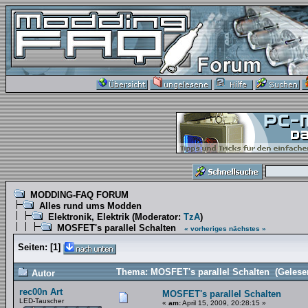
MODDING-FAQ FORUM
Alles rund ums Modden
Elektronik, Elektrik
(Moderator:
TzA
)
MOSFET's parallel Schalten
« vorheriges
nächstes »
Seiten:
[
1
]
Thema: MOSFET's parallel Schalten (Gelese
Autor
rec00n Art
MOSFET's parallel Schalten
LED-Tauscher
«
am:
April 15, 2009, 20:28:15 »