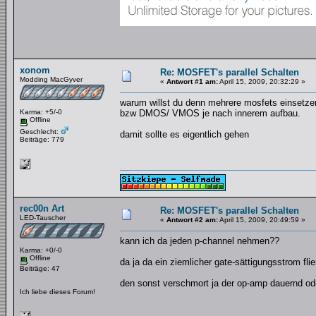
xonom
Re: MOSFET's parallel Schalten
Modding MacGyver
«
Antwort #1 am:
April 15, 2009, 20:32:29 »
warum willst du denn mehrere mosfets einsetzen,
Karma: +5/-0
bzw DMOS/ VMOS je nach innerem aufbau.
Offline
Geschlecht:
damit sollte es eigentlich gehen
Beiträge: 779
rec00n Art
Re: MOSFET's parallel Schalten
LED-Tauscher
«
Antwort #2 am:
April 15, 2009, 20:49:59 »
kann ich da jeden p-channel nehmen??
Karma: +0/-0
Offline
da ja da ein ziemlicher gate-sättigungsstrom fli
Beiträge: 47
den sonst verschmort ja der op-amp dauernd ode
Ich liebe dieses Forum!