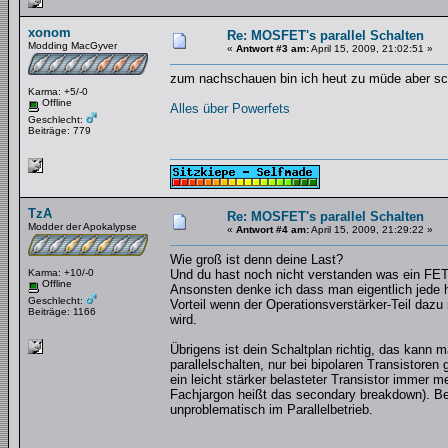
xonom
Re: MOSFET's parallel Schalten
Modding MacGyver
«
Antwort #3 am:
April 15, 2009, 21:02:51 »
zum nachschauen bin ich heut zu müde aber sch
Karma: +5/-0
Offline
Alles über Powerfets
Geschlecht:
Beiträge: 779
TzA
Re: MOSFET's parallel Schalten
Modder der Apokalypse
«
Antwort #4 am:
April 15, 2009, 21:29:22 »
Wie groß ist denn deine Last?
Karma: +10/-0
Und du hast noch nicht verstanden was ein FET 
Offline
Ansonsten denke ich dass man eigentlich jede h
Geschlecht:
Vorteil wenn der Operationsverstärker-Teil dazu 
Beiträge: 1166
wird.
Übrigens ist dein Schaltplan richtig, das kan
parallelschalten, nur bei bipolaren Transistoren 
ein leicht stärker belasteter Transistor imme
Fachjargon heißt das secondary breakdown). B
unproblematisch im Parallelbetrieb.