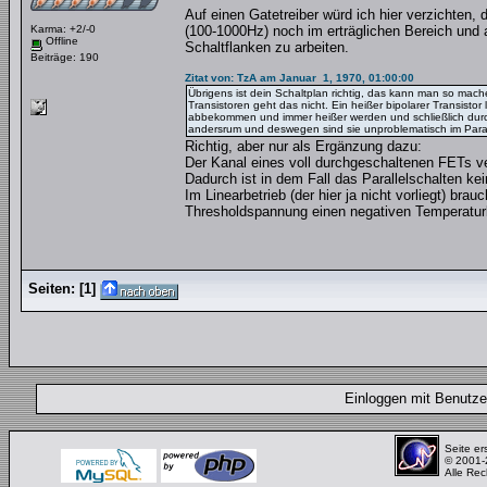
Auf einen Gatetreiber würd ich hier verzichten
Karma: +2/-0
(100-1000Hz) noch im erträglichen Bereich und
Offline
Schaltflanken zu arbeiten.
Beiträge: 190
Zitat von: TzA am Januar 1, 1970, 01:00:00
Übrigens ist dein Schaltplan richtig, das kann man so mac
Transistoren geht das nicht. Ein heißer bipolarer Transistor 
abbekommen und immer heißer werden und schließlich durc
andersrum und deswegen sind sie unproblematisch im Parall
Richtig, aber nur als Ergänzung dazu:
Der Kanal eines voll durchgeschaltenen FETs ver
Dadurch ist in dem Fall das Parallelschalten ke
Im Linearbetrieb (der hier ja nicht vorliegt) b
Thresholdspannung einen negativen Temperaturk
Seiten:
[
1
]
Einloggen mit Benut
Seite er
© 2001
Alle Rec