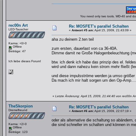
You need only two tools. WD-40 and duct
rec00n Art
Re: MOSFET's parallel Schalten
LED-Tauscher
«
Antwort #5 am:
April 15, 2009, 21:43:09 »
aha zu deinem 2.ten teil
Karma: +0/-0
Offline
zum ersten, dauerlast von ca 36-40A.
Beiträge: 47
Dimme damit ne Große Halogenbeleuchtung (meh
Ich liebe dieses Forum!
btw. ich denk ich habe das prinzip des el. feld
wird und dann nahezu kein strom mehr fließt (le
und diese impulsströme werden ja umso größer 
Da mach ich mir halt sorgen um den Op-Amp....
«
Letzte Änderung: April 15, 2009, 21:44:40 von rec00n Ar
TheSkorpion
Re: MOSFET's parallel Schalten
Dremelfreund
«
Antwort #6 am:
April 15, 2009, 22:07:19 »
oder als alternative die schaltung so abändern, 
Karma: +2/-0
die sind schneller im schalten und können in meh
Offline
Beiträge: 123