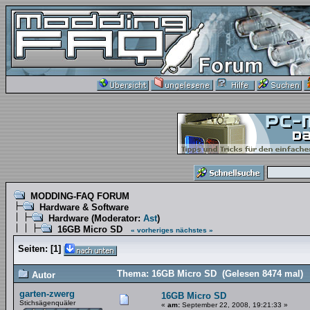
MODDING-FAQ FORUM
Hardware & Software
Hardware
(Moderator:
Ast
)
16GB Micro SD
« vorheriges
nächstes »
Seiten:
[
1
]
Thema: 16GB Micro SD (Gelesen 8474 mal)
Autor
garten-zwerg
16GB Micro SD
Stichsägenquäler
«
am:
September 22, 2008, 19:21:33 »