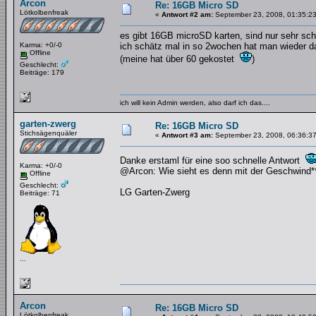
Arcon
Re: 16GB Micro SD
Lötkolbenfreak
«
Antwort #2 am:
September 23, 2008, 01:35:23
es gibt 16GB microSD karten, sind nur sehr s
Karma: +0/-0
ich schätz mal in so 2wochen hat man wieder da
Offline
(meine hat über 60 gekostet
)
Geschlecht:
Beiträge: 179
ich will kein Admin werden, also darf ich das....
garten-zwerg
Re: 16GB Micro SD
Stichsägenquäler
«
Antwort #3 am:
September 23, 2008, 06:36:37
Danke erstaml für eine soo schnelle Antwort
Karma: +0/-0
@Arcon: Wie sieht es denn mit der Geschwind**
Offline
Geschlecht:
LG Garten-Zwerg
Beiträge: 71
...
Arcon
Re: 16GB Micro SD
Lötkolbenfreak