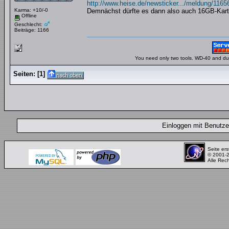
http://www.heise.de/newsticker.../meldung/1165
Karma: +10/-0
Demnächst dürfte es dann also auch 16GB-Kar
Offline
Geschlecht:
Beiträge: 1166
You need only two tools. WD-40 and duct
Seiten:
[
1
]
Einloggen mit Benut
Seite ers
© 2001-
Alle Rec