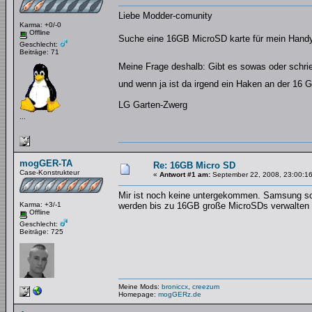
Liebe Modder-comunity
Karma: +0/-0
Offline
Suche eine 16GB MicroSD karte für mein Handy
Geschlecht:
Beiträge: 71
Meine Frage deshalb: Gibt es sowas oder schri
und wenn ja ist da irgend ein Haken an der 16 
LG Garten-Zwerg
...
mogGER-TA
Re: 16GB Micro SD
Case-Konstrukteur
«
Antwort #1 am:
September 22, 2008, 23:00:16
Mir ist noch keine untergekommen. Samsung schr
Karma: +3/-1
werden bis zu 16GB große MicroSDs verwalten
Offline
Geschlecht:
Beiträge: 725
Meine Mods:
broniccx
,
creezum
Homepage:
mogGERz.de