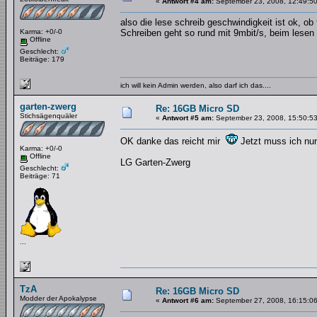
«
Antwort #4 am:
September 23, 2008, 12:49:50
also die lese schreib geschwindigkeit ist ok, ob 
Karma: +0/-0
Schreiben geht so rund mit 9mbit/s, beim lese
Offline
Geschlecht:
Beiträge: 179
ich will kein Admin werden, also darf ich das....
garten-zwerg
Re: 16GB Micro SD
Stichsägenquäler
«
Antwort #5 am:
September 23, 2008, 15:50:53
OK danke das reicht mir
Jetzt muss ich nur
Karma: +0/-0
Offline
LG Garten-Zwerg
Geschlecht:
Beiträge: 71
...
TzA
Re: 16GB Micro SD
Modder der Apokalypse
«
Antwort #6 am:
September 27, 2008, 16:15:06