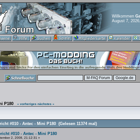
Willkommen
Ga
August 7, 2026
ni P180
« vorheriges
nächstes »
icht #010 - Antec - Mini P180 (Gelesen 11374 mal)
richt #010 - Antec - Mini P180
ember 2, 2008, 21:12:31 »