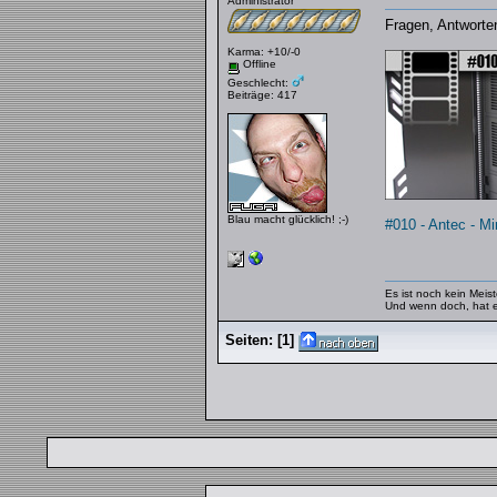
Administrator
Fragen, Antworte
Karma: +10/-0
Offline
Geschlecht:
Beiträge: 417
Blau macht glücklich! ;-)
#010 - Antec - Mi
Es ist noch kein Meist
Und wenn doch, hat er
Seiten:
[
1
]