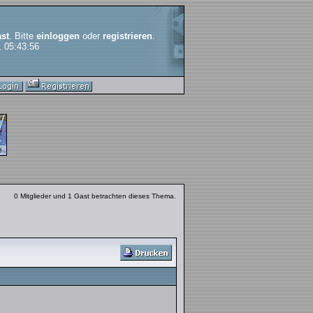
st
. Bitte
einloggen
oder
registrieren
.
, 05:43:56
0 Mitglieder und 1 Gast betrachten dieses Thema.