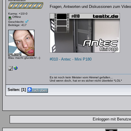
Administrator
Fragen, Antworten und Diskussionen zum Videob
Karma: +10/-0
Offline
Geschlecht:
Beiträge: 417
Blau macht glücklich! ;-)
#010 - Antec - Mini P180
Es ist noch kein Meister vom Himmel gefallen...
Und wenn doch, hat er es sicher nicht überlebt *LOL*
Seiten:
[
1
]
Einloggen mit Benut