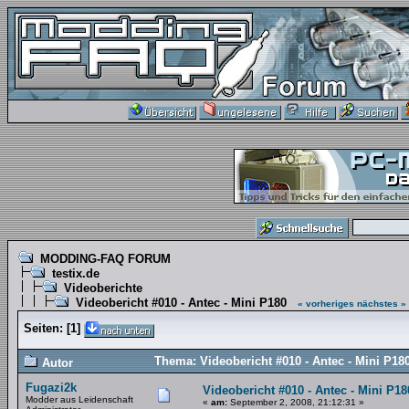
MODDING-FAQ FORUM
testix.de
Videoberichte
Videobericht #010 - Antec - Mini P180
« vorheriges
nächstes »
Seiten:
[
1
]
Thema: Videobericht #010 - Antec - Mini P18
Autor
Fugazi2k
Videobericht #010 - Antec - Mini P18
Modder aus Leidenschaft
«
am:
September 2, 2008, 21:12:31 »