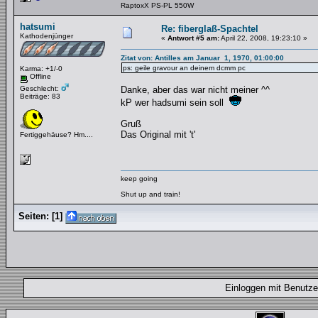
RaptoxX PS-PL 550W
hatsumi
Re: fiberglaß-Spachtel
Kathodenjünger
«
Antwort #5 am:
April 22, 2008, 19:23:10 »
Zitat von: Antilles am Januar 1, 1970, 01:00:00
ps: geile gravour an deinem dcmm pc
Karma: +1/-0
Offline
Geschlecht:
Danke, aber das war nicht meiner ^^
Beiträge: 83
kP wer hadsumi sein soll
Gruß
Das Original mit 't'
Fertiggehäuse? Hm....
keep going
Shut up and train!
Seiten:
[
1
]
Einloggen mit Benut