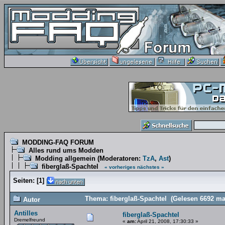
MODDING-FAQ FORUM
Alles rund ums Modden
Modding allgemein
(Moderatoren:
TzA
,
Ast
)
fiberglaß-Spachtel
« vorheriges
nächstes »
Seiten:
[
1
]
Thema: fiberglaß-Spachtel (Gelesen 6692 ma
Autor
Antilles
fiberglaß-Spachtel
Dremelfreund
«
am:
April 21, 2008, 17:30:33 »