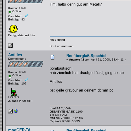
Hm, hälts denn gut am Metall?
Karma: +1/-0
Offline
Geschlecht:
Beiträge: 83
Fertiggehäuse? Hm....
keep going
Shut up and train!
Antilles
Re: fiberglaß-Spachtel
Dremelfreund
«
Antwort #2 am:
April 21, 2008, 18:44:11 »
bombastisch!
Karma: +0/-0
hab ziemlich fest draufgedrückt, ging nix ab.
Offline
Geschlecht:
Antilles
Beiträge: 107
ps: geile gravour an deinem dcmm pc
2. case in Arbeit!!!
Intel P4 2,4GHz
GIGABYTE GA8IK 1100
1,5 GB RAM
MSI NX 7600GT 512 Mb
RaptoxX PS-PL 550W
mogGER-TA
Re: fiberglaß-Spachtel