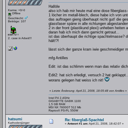
Hallöle
Karma: +0/-0
also ich hab mir heute mal eine dose fiberglas
Offline
1 löcher im metall-blech, diese habe ich von u
Geschlecht:
das auftragen gieng überhaupt nicht gut! die ge
Beiträge: 107
glassfaser späne in alle richtungen abgestanden
2 in der front (plastikund plexi) unheben heiten 
daran hab ich mich dann garnicht getraut...
ist das überhaupt die richtige spachtelmasse? d
2. case in Arbeit!!!
hält!?!
lässt sich der ganze kram iwie geschmeidiger m
mfg Antilles
Edit: ist das schlimm wenn man das relativ dic
Edit2: hat sich erledigt, versuch 2 hat geklappt..
worans gelegen hat weiss ich nit!
«
Letzte Änderung: April 21, 2008, 18:05:48 von Antilles
»
Intel P4 2,4GHz
GIGABYTE GA8IK 1100
1,5 GB RAM
MSI NX 7600GT 512 Mb
RaptoxX PS-PL 550W
hatsumi
Re: fiberglaß-Spachtel
Kathodenjünger
«
Antwort #1 am:
April 21, 2008, 18:42:07 »