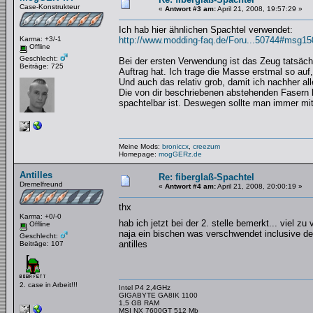
Case-Konstrukteur
«
Antwort #3 am:
April 21, 2008, 19:57:29 »
Ich hab hier ähnlichen Spachtel verwendet:
Karma: +3/-1
http://www.modding-faq.de/Foru...50744#msg1
Offline
Geschlecht:
Bei der ersten Verwendung ist das Zeug tatsäch
Beiträge: 725
Auftrag hat. Ich trage die Masse erstmal so auf,
Und auch das relativ grob, damit ich nachher al
Die von dir beschriebenen abstehenden Fasern ke
spachtelbar ist. Deswegen sollte man immer mit
Meine Mods:
broniccx
,
creezum
Homepage:
mogGERz.de
Antilles
Re: fiberglaß-Spachtel
Dremelfreund
«
Antwort #4 am:
April 21, 2008, 20:00:19 »
thx
Karma: +0/-0
hab ich jetzt bei der 2. stelle bemerkt... viel zu 
Offline
naja ein bischen was verschwendet inclusive d
Geschlecht:
antilles
Beiträge: 107
2. case in Arbeit!!!
Intel P4 2,4GHz
GIGABYTE GA8IK 1100
1,5 GB RAM
MSI NX 7600GT 512 Mb