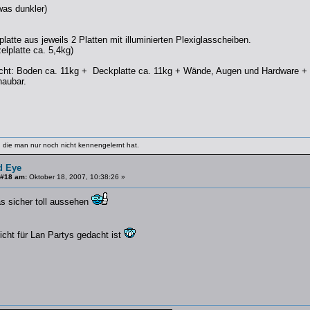
was dunkler)
atte aus jeweils 2 Platten mit illuminierten Plexiglasscheiben.
elplatte ca. 5,4kg)
ht: Boden ca. 11kg + Deckplatte ca. 11kg + Wände, Augen und Hardware + 
chaubar.
 die man nur noch nicht kennengelernt hat.
d Eye
 #18 am:
Oktober 18, 2007, 10:38:26 »
as sicher toll aussehen
cht für Lan Partys gedacht ist