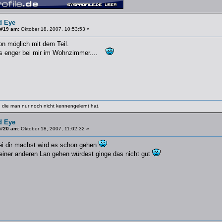
d Eye
 #19 am:
Oktober 18, 2007, 10:53:53 »
on möglich mit dem Teil.
as enger bei mir im Wohnzimmer....
 die man nur noch nicht kennengelernt hat.
d Eye
 #20 am:
Oktober 18, 2007, 11:02:32 »
ei dir machst wird es schon gehen
einer anderen Lan gehen würdest ginge das nicht gut