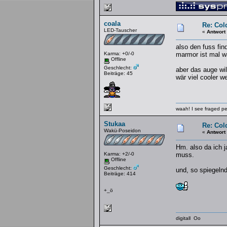
coala
Re: Col
LED-Tauscher
«
Antwort
also den fuss find 
Karma: +0/-0
marmor ist mal wa
Offline
Geschlecht:
aber das auge wil
Beiträge: 45
wär viel cooler w
waah! I see fraged pe
Stukaa
Re: Col
Wakü-Poseidon
«
Antwort
Hm. also da ich j
Karma: +2/-0
muss.
Offline
Geschlecht:
und, so spiegelnd
Beiträge: 414
+_ö
digitall Oo