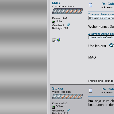
MAG
Re: Col
Case-Konstrukteur
«
Antwort
Zitat von: Stukaa am
Hm. also da ich ja nu
Karma: +7/-1
Offline
Geschlecht:
Woher kennst D
Beiträge: 684
Zitat von: Stukaa am
...freu mich auf mehr b
Und ich erst.
MAG
Fremde sind Freunde,
Stukaa
Re: Col
Wakü-Poseidon
«
Antwort
hm. naja. zum ein
Karma: +2/-0
bestaunen, in do
Offline
Geschlecht:
Beiträge: 414