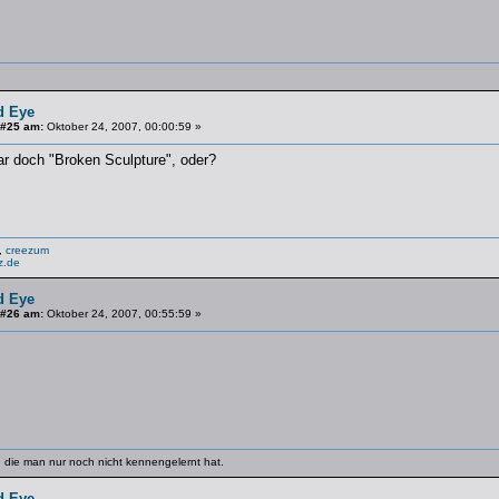
d Eye
 #25 am:
Oktober 24, 2007, 00:00:59 »
ar doch "Broken Sculpture", oder?
,
creezum
.de
d Eye
 #26 am:
Oktober 24, 2007, 00:55:59 »
 die man nur noch nicht kennengelernt hat.
d Eye