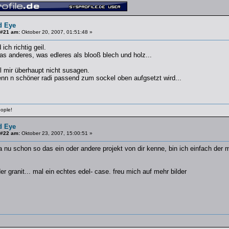
d Eye
 #21 am:
Oktober 20, 2007, 01:51:48 »
ich richtig geil.
s anderes, was edleres als blooß blech und holz...
l mir überhaupt nicht susagen.
enn n schöner radi passend zum sockel oben aufgsetzt wird...
ople!
d Eye
 #22 am:
Oktober 23, 2007, 15:00:51 »
a nu schon so das ein oder andere projekt von dir kenne, bin ich einfach de
er granit... mal ein echtes edel- case. freu mich auf mehr bilder