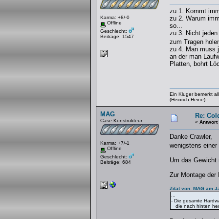
zu 1. Kommt imme
Karma: +8/-0
zu 2. Warum imme
Offline
so...
Geschlecht:
zu 3. Nicht jede
Beiträge: 1547
zum Tragen hole
zu 4. Man muss j
an der man Laufw
Platten, bohrt Lö
Ein Kluger bemerkt a
(Heinrich Heine)
MAG
Re: Col
Case-Konstrukteur
«
Antwort
Danke Crawler,
Karma: +7/-1
wenigstens einer
Offline
Geschlecht:
Um das Gewicht m
Beiträge: 684
Zur Montage der H
Zitat von: MAG am J
...
- Die gesamte Hardwa
die nach hinten he