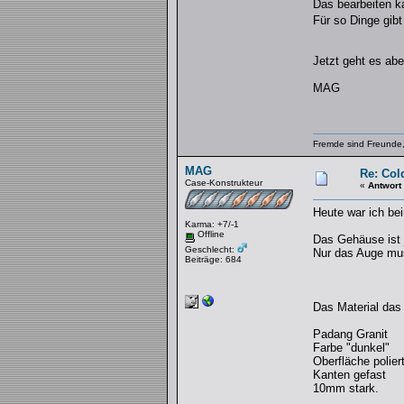
Das bearbeiten k
Für so Dinge gib
Jetzt geht es abe
MAG
Fremde sind Freunde,
MAG
Re: Col
Case-Konstrukteur
«
Antwort
Heute war ich be
Karma: +7/-1
Offline
Das Gehäuse ist 
Geschlecht:
Nur das Auge mu
Beiträge: 684
Das Material das 
Padang Granit
Farbe "dunkel"
Oberfläche polier
Kanten gefast
10mm stark.