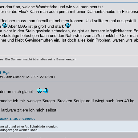
r drauf an, welche Wandstärke und wie viel man benutzt.
r nur die Flex? Kann man auch prima mit einer Diamantscheibe im Fliesens
n Rechner muss man überall mitnehmen können. Und sollte er mal ausgestell
n
Aber MAG ist ja groß und stark
a nicht in den Stein gewinde schneiden, da gibt es bessere Möglichkeiten: E
erkskäfige befestigen kann und den Naturstein von außen anklebt. Oder man
cher und klebt Gewindemuffen ein. Ist doch alles kein Problem, warten wirs 
lles. Ein Dummer macht über alles seine Bemerkungen.
d Eye
 #16 am:
Oktober 12, 2007, 22:13:28 »
 der an mich glaubt.
ache ich mir weniger Sorgen. Brocken Sculpture !! wiegt auch über 40 kg.
ardware zitiere ich mich selbst:
anuar 1, 1970, 01:00:00
re wird auf einer Art Schublade montiert,
rausgezogen werden kann.