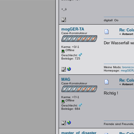
+_ö
digitall Oo
mogGER-TA
Re: Col
Case-Konstrukteur
«
Antwort
Der Wasserfall w
Karma: +3/-1
Offline
Geschlecht:
Beiträge: 725
Meine Mods:
broniccx
Homepage:
mogGERz
MAG
Re: Col
Case-Konstrukteur
«
Antwort
Richtig !
Karma: +7/-1
Offline
Geschlecht:
Beiträge: 684
Fremde sind Freunde,
master_of_disaster
Re: Col