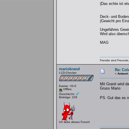
(Das echte ist et
Deck- und Bodenpl
(Gewicht pro Einz
Ungefähres Gewic
Wird also übers
MAG
Fremde sind Freunde,
mariobrand
Re: Col
LCD-Checker
«
Antwort
Mit Granit wird d
Karma: +0/-0
Gruss Mario
Offline
Geschlecht:
Beiträge: 229
PS: Gut das es ni
Ich liebe dieses Forum!