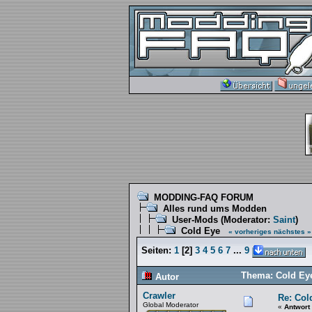
MODDING-FAQ FORUM
Alles rund ums Modden
User-Mods
(Moderator:
Saint
)
Cold Eye
« vorheriges
nächstes »
Seiten:
1
[
2
]
3
4
5
6
7
...
9
Thema: Cold Eye
Autor
Crawler
Re: Col
Global Moderator
«
Antwort