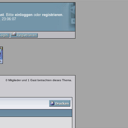
st
. Bitte
einloggen
oder
registrieren
.
, 23:06:07
0 Mitglieder und 1 Gast betrachten dieses Thema.