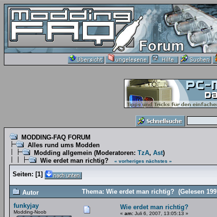
MODDING-FAQ FORUM
Alles rund ums Modden
Modding allgemein
(Moderatoren:
TzA
,
Ast
)
Wie erdet man richtig?
« vorheriges
nächstes »
Seiten:
[
1
]
Thema: Wie erdet man richtig? (Gelesen 199
Autor
funkyjay
Wie erdet man richtig?
Modding-Noob
«
am:
Juli 6, 2007, 13:05:13 »