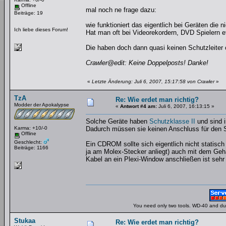
Offline
mal noch ne frage dazu:
Beiträge: 19
wie funktioniert das eigentlich bei Geräten die 
Ich liebe dieses Forum!
Hat man oft bei Videorekordern, DVD Spielern e
Die haben doch dann quasi keinen Schutzleiter 
Crawler@edit: Keine Doppelposts! Danke!
«
Letzte Änderung: Juli 6, 2007, 15:17:58 von Crawler
»
TzA
Re: Wie erdet man richtig?
Modder der Apokalypse
«
Antwort #4 am:
Juli 6, 2007, 16:13:15 »
Solche Geräte haben
Schutzklasse II
und sind 
Karma: +10/-0
Dadurch müssen sie keinen Anschluss für den S
Offline
Geschlecht:
Ein CDROM sollte sich eigentlich nicht statisch
Beiträge: 1166
ja am Molex-Stecker anliegt) auch mit dem Gehä
Kabel an ein Plexi-Window anschließen ist sehr s
You need only two tools. WD-40 and duct
Stukaa
Re: Wie erdet man richtig?