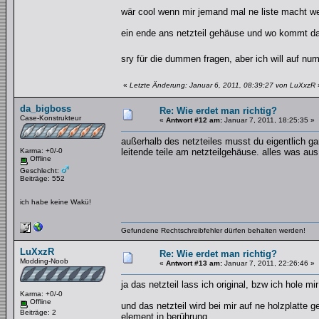
wär cool wenn mir jemand mal ne liste macht we
ein ende ans netzteil gehäuse und wo kommt da
sry für die dummen fragen, aber ich will auf n
«
Letzte Änderung: Januar 6, 2011, 08:39:27 von LuXxzR
da_bigboss
Re: Wie erdet man richtig?
Case-Konstrukteur
«
Antwort #12 am:
Januar 7, 2011, 18:25:35 »
außerhalb des netzteiles musst du eigentlich gar
Karma: +0/-0
leitende teile am netzteilgehäuse. alles was aus 
Offline
Geschlecht:
Beiträge: 552
ich habe keine Wakü!
Gefundene Rechtschreibfehler dürfen behalten werden!
LuXxzR
Re: Wie erdet man richtig?
Modding-Noob
«
Antwort #13 am:
Januar 7, 2011, 22:26:46 »
ja das netzteil lass ich original, bzw ich hole m
Karma: +0/-0
Offline
und das netzteil wird bei mir auf ne holzplatte
Beiträge: 2
element in berührung.