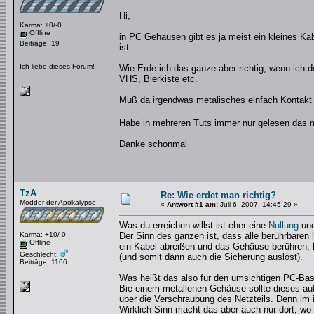
Hi,
Karma: +0/-0
Offline
in PC Gehäusen gibt es ja meist ein kleines K
Beiträge: 19
ist.
Ich liebe dieses Forum!
Wie Erde ich das ganze aber richtig, wenn ich 
VHS, Bierkiste etc.
Muß da irgendwas metalisches einfach Kontak
Habe in mehreren Tuts immer nur gelesen das ma
Danke schonmal
TzA
Re: Wie erdet man richtig?
Modder der Apokalypse
«
Antwort #1 am:
Juli 6, 2007, 14:45:29 »
Was du erreichen willst ist eher eine
Nullung
und
Karma: +10/-0
Der Sinn des ganzen ist, dass alle berührbaren 
Offline
ein Kabel abreißen und das Gehäuse berühren, k
Geschlecht:
(und somit dann auch die Sicherung auslöst).
Beiträge: 1166
Was heißt das also für den umsichtigen PC-Bast
Bie einem metallenen Gehäuse sollte dieses auf 
über die Verschraubung des Netzteils. Denn im 
Wirklich Sinn macht das aber auch nur dort,