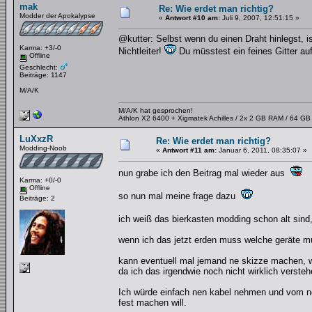
mak
Re: Wie erdet man richtig?
Modder der Apokalypse
«
Antwort #10 am:
Juli 9, 2007, 12:51:15 »
@kutter: Selbst wenn du einen Draht hinlegst, ist
Karma: +3/-0
Nichtleiter!
Du müsstest ein feines Gitter au
Offline
Geschlecht:
Beiträge: 1147
M/A/K
M/A/K hat gesprochen!
Athlon X2 6400 + Xigmatek Achilles / 2x 2 GB RAM / 64 G
LuXxzR
Re: Wie erdet man richtig?
Modding-Noob
«
Antwort #11 am:
Januar 6, 2011, 08:35:07 »
nun grabe ich den Beitrag mal wieder aus
Karma: +0/-0
Offline
so nun mal meine frage dazu
Beiträge: 2
ich weiß das bierkasten modding schon alt sin
wenn ich das jetzt erden muss welche geräte m
kann eventuell mal jemand ne skizze machen, w
da ich das irgendwie noch nicht wirklich versteh
Ich würde einfach nen kabel nehmen und vom net
fest machen will.