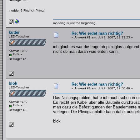
Beiträge: 645
modden? Find ich Prima!
modding is just the beginning!
kutter
Re: Wie erdet man richtig?
LED-Tauscher
«
Antwort #8 am:
Juli 9, 2007, 12:33:23 »
ich glaub es war die frage ob plexiglas aufgrund
Karma: +0/-0
nicht ob man daran was erden kann.
Offline
Beiträge: 46
blok
Re: Wie erdet man richtig?
LED-Tauscher
«
Antwort #9 am:
Juli 9, 2007, 12:50:46 »
Das Nullungsproblem hatte ich auch schon in 
Karma: +1/-0
Es reicht ein Kabel über alle Bauteile durchzu
Offline
man dazu die Befestigungen der Bauelemente nu
Beiträge: 48
verlegen. Die Plexiglasplatte kann dabei ausge
blok