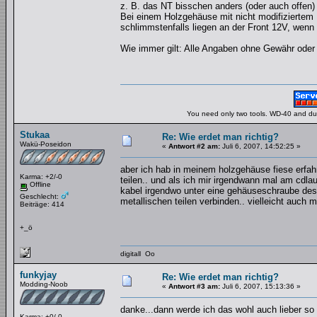
z. B. das NT bisschen anders (oder auch offen) 
Bei einem Holzgehäuse mit nicht modifiziertem 
schlimmstenfalls liegen an der Front 12V, wenn 
Wie immer gilt: Alle Angaben ohne Gewähr oder 
You need only two tools. WD-40 and duct
Stukaa
Re: Wie erdet man richtig?
Wakü-Poseidon
«
Antwort #2 am:
Juli 6, 2007, 14:52:25 »
aber ich hab in meinem holzgehäuse fiese erfah
Karma: +2/-0
teilen.. und als ich mir irgendwann mal am cdla
Offline
kabel irgendwo unter eine gehäuseschraube des 
Geschlecht:
metallischen teilen verbinden.. vielleicht auch m
Beiträge: 414
+_ö
digitall Oo
funkyjay
Re: Wie erdet man richtig?
Modding-Noob
«
Antwort #3 am:
Juli 6, 2007, 15:13:36 »
danke...dann werde ich das wohl auch lieber so
Karma: +0/-0