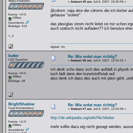
Wakü-Poseidon
«
Antwort #5 am:
Juli 6, 2007, 19:35:56 »
@cdrom: naja also die cdroms die ich bisher au
Karma: +2/-0
gehäuse "isoliert"
Offline
Geschlecht:
das plexiglas strom nicht leitet ist mir schon i
Beiträge: 414
auch statisch nicht aufladen?? ich benutze eher 
+_ö
digitall Oo
kutter
Re: Wie erdet man richtig?
LED-Tauscher
«
Antwort #6 am:
Juli 9, 2007, 10:53:52 »
ich denk scho dass sich des auflädt.in physik 
Karma: +0/-0
tuch lädt dann den kunststoffstab auf.
Offline
also denk ich dass des auch mit plexi geht..und
Beiträge: 46
BrightShadow
Re: Wie erdet man richtig?
Case-Konstrukteur
«
Antwort #7 am:
Juli 9, 2007, 12:04:59 »
http://de.wikipedia.org/wiki/Nichtleiter
Karma: +1/-0
Offline
mehr sollte dazu eig nicht gesagt werden, auss
Geschlecht: