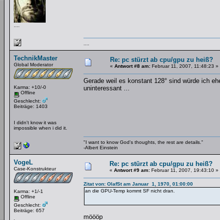
....
....
TechnikMaster
Re: pc stürzt ab cpu/gpu zu heiß?
Global Moderator
«
Antwort #8 am:
Februar 11, 2007, 11:48:23 »
Gerade weil es konstant 128° sind würde ich eh
Karma: +10/-0
uninteressant ...
Offline
Geschlecht:
Beiträge: 1403
I didn't know it was
impossible when i did it.
"I want to know God's thoughts, the rest are details."
-Albert Einstein
VogeL
Re: pc stürzt ab cpu/gpu zu heiß?
Case-Konstrukteur
«
Antwort #9 am:
Februar 11, 2007, 19:43:10 »
Zitat von: OlafSt am Januar 1, 1970, 01:00:00
an die GPU-Temp kommt SF nicht dran.
Karma: +1/-1
Offline
Geschlecht:
Beiträge: 657
möööp