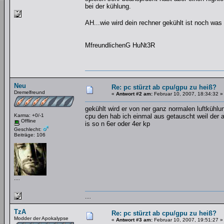
bei der kühlung.
AH...wie wird dein rechner gekühlt ist noch w
MfreundlichenG HuNt3R
Neu
Re: pc stürzt ab cpu/gpu zu heiß?
Dremelfreund
«
Antwort #2 am:
Februar 10, 2007, 18:34:32 »
gekühlt wird er von ner ganz normalen luftkühlun
Karma: +0/-1
cpu den hab ich einmal aus getauscht weil der al
Offline
is so n 6er oder 4er kp
Geschlecht:
Beiträge: 106
....
....
TzA
Re: pc stürzt ab cpu/gpu zu heiß?
Modder der Apokalypse
«
Antwort #3 am:
Februar 10, 2007, 19:51:27 »