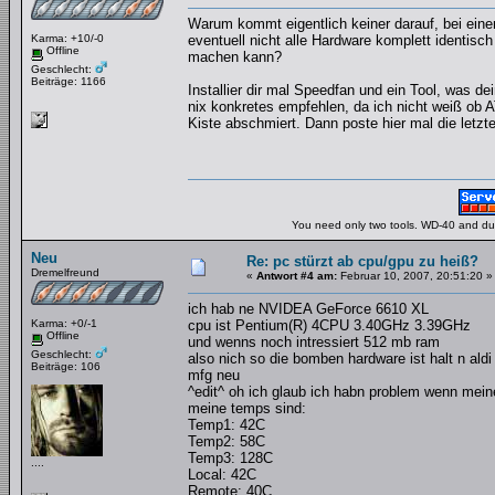
Warum kommt eigentlich keiner darauf, bei ei
Karma: +10/-0
eventuell nicht alle Hardware komplett identi
Offline
machen kann?
Geschlecht:
Beiträge: 1166
Installier dir mal Speedfan und ein Tool, was d
nix konkretes empfehlen, da ich nicht weiß ob AT
Kiste abschmiert. Dann poste hier mal die letzt
You need only two tools. WD-40 and duct
Neu
Re: pc stürzt ab cpu/gpu zu heiß?
Dremelfreund
«
Antwort #4 am:
Februar 10, 2007, 20:51:20 »
ich hab ne NVIDEA GeForce 6610 XL
Karma: +0/-1
cpu ist Pentium(R) 4CPU 3.40GHz 3.39GHz
Offline
und wenns noch intressiert 512 mb ram
Geschlecht:
also nich so die bomben hardware ist halt n ald
Beiträge: 106
mfg neu
^edit^ oh ich glaub ich habn problem wenn meine 
meine temps sind:
Temp1: 42C
Temp2: 58C
Temp3: 128C
....
Local: 42C
Remote: 40C