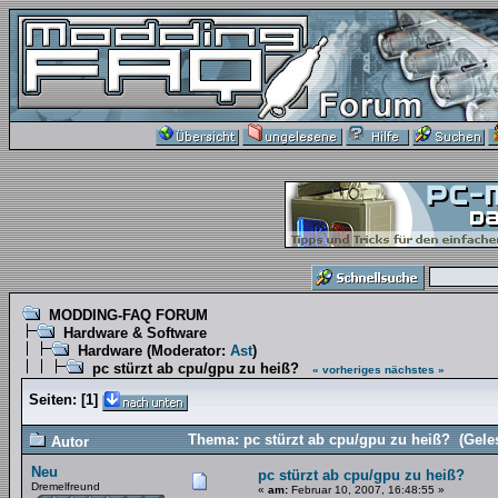
MODDING-FAQ FORUM
Hardware & Software
Hardware
(Moderator:
Ast
)
pc stürzt ab cpu/gpu zu heiß?
« vorheriges
nächstes »
Seiten:
[
1
]
Thema: pc stürzt ab cpu/gpu zu heiß? (Gele
Autor
Neu
pc stürzt ab cpu/gpu zu heiß?
Dremelfreund
«
am:
Februar 10, 2007, 16:48:55 »