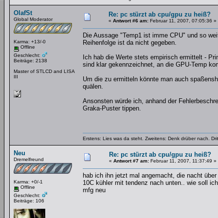
OlafSt
Re: pc stürzt ab cpu/gpu zu heiß?
Global Moderator
«
Antwort #6 am:
Februar 11, 2007, 07:05:36 »
Die Aussage "Temp1 ist imme CPU" und so weiter 
Karma: +13/-0
Reihenfolge ist da nicht gegeben.
Offline
Geschlecht:
Ich hab die Werte stets empirisch ermittelt - P
Beiträge: 2138
sind klar gekennzeichnet, an die GPU-Temp ko
Master of STLCD and LISA
III
Um die zu ermitteln könnte man auch spaßensha
quälen.
Ansonsten würde ich, anhand der Fehlerbeschreib
Graka-Puster tippen.
Erstens: Lies was da steht. Zweitens: Denk drüber nach. Dri
Neu
Re: pc stürzt ab cpu/gpu zu heiß?
Dremelfreund
«
Antwort #7 am:
Februar 11, 2007, 11:37:49 »
hab ich ihn jetzt mal angemacht, die nacht über 
Karma: +0/-1
10C kühler mit tendenz nach unten.. wie soll 
Offline
mfg neu
Geschlecht:
Beiträge: 106