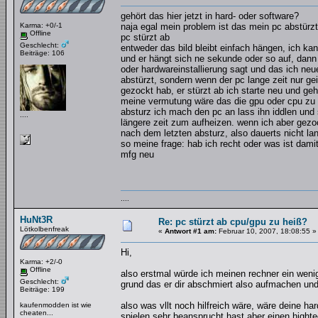
gehört das hier jetzt in hard- oder software?
Karma: +0/-1
naja egal mein problem ist das mein pc abstürz
Offline
pc stürzt ab
Geschlecht:
entweder das bild bleibt einfach hängen, ich k
Beiträge: 106
und er hängt sich ne sekunde oder so auf, dann 
oder hardwareinstallierung sagt und das ich neue
abstürzt, sondern wenn der pc lange zeit nur gei
gezockt hab, er stürzt ab ich starte neu und geh
meine vermutung wäre das die gpu oder cpu zu h
absturz ich mach den pc an lass ihn iddlen und 
....
längere zeit zum aufheizen. wenn ich aber gezock
nach dem letzten absturz, also dauerts nicht la
so meine frage: hab ich recht oder was ist dam
mfg neu
....
HuNt3R
Re: pc stürzt ab cpu/gpu zu heiß?
Lötkolbenfreak
«
Antwort #1 am:
Februar 10, 2007, 18:08:55 »
Hi,
Karma: +2/-0
Offline
also erstmal würde ich meinen rechner ein wenig
Geschlecht:
grund das er dir abschmiert also aufmachen und 
Beiträge: 199
also was vllt noch hilfreich wäre, wäre deine ha
kaufenmodden ist wie
cheaten...
spielen sehr beansprucht hast aber einen highte