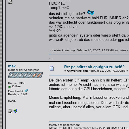
HD0: 41C
Temp1: 65C
das ist nich gut oder?
schmiert meine hardware bald FÜR IMMER ab?
das wär schlecht oder funktioniert das prog einf
=> 128C sind viel..
^edit2^
gibts da irgendein system oder wieso steht da 
wie weiß ich jetzt ob das meine cpu oder gpu is
«
Letzte Änderung: Februar 10, 2007, 21:27:06 von Neu
»
....
mak
Re: pc stürzt ab cpu/gpu zu heiß?
Modder der Apokalypse
«
Antwort #5 am:
Februar 11, 2007, 01:00:58 »
Dei den ersten 3 "Temp" kann ich dir helfen: C
Karma: +3/-0
andere ist meiner Ansicht nach nicht so wichtig
Offline
könnte das auch die GPU bezeichnen, sodass "
Geschlecht:
Beiträge: 1147
Meine Empfehlung: Mal 'n bisschen zocken und
M/A/K
mal ein bisschen reingrabblen. Dort wo du dir d
zuliebe, aber überprüf alles, vor allem GFK und
M/A/K hat gesprochen!
Athlon X2 6400 + Xigmatek Achilles / 2x 2 GB RAM / 64 G