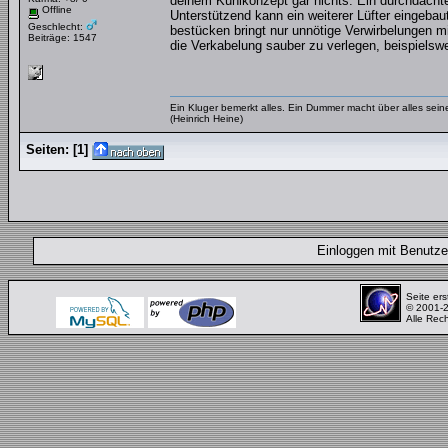
deinem Kühlkonzept gar nichts. Ein durchdachter
Offline
Unterstützend kann ein weiterer Lüfter eingebaut
Geschlecht:
bestücken bringt nur unnötige Verwirbelungen mi
Beiträge: 1547
die Verkabelung sauber zu verlegen, beispielsw
Ein Kluger bemerkt alles. Ein Dummer macht über alles se
(Heinrich Heine)
Seiten:
[
1
]
Einloggen mit Benut
Seite ers
© 2001-
Alle Rec