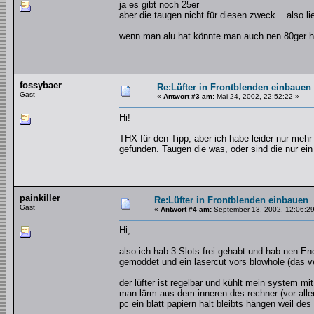
ja es gibt noch 25er
aber die taugen nicht für diesen zweck .. also l
wenn man alu hat könnte man auch nen 80ger hinq
fossybaer
Re:Lüfter in Frontblenden einbauen
Gast
«
Antwort #3 am:
Mai 24, 2002, 22:52:22 »
Hi!
THX für den Tipp, aber ich habe leider nur meh
gefunden. Taugen die was, oder sind die nur ei
painkiller
Re:Lüfter in Frontblenden einbauen
Gast
«
Antwort #4 am:
September 13, 2002, 12:06:29
Hi,
also ich hab 3 Slots frei gehabt und hab nen E
gemoddet und ein lasercut vors blowhole (das v
der lüfter ist regelbar und kühlt mein system m
man lärm aus dem inneren des rechner (vor allem
pc ein blatt papiern halt bleibts hängen weil des