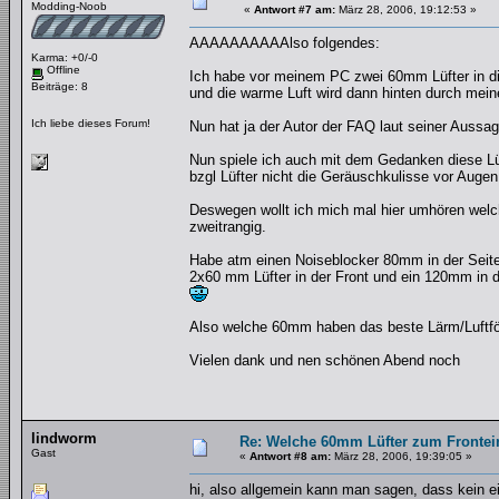
Modding-Noob
«
Antwort #7 am:
März 28, 2006, 19:12:53 »
AAAAAAAAAAlso folgendes:
Karma: +0/-0
Offline
Ich habe vor meinem PC zwei 60mm Lüfter in die
Beiträge: 8
und die warme Luft wird dann hinten durch mei
Ich liebe dieses Forum!
Nun hat ja der Autor der FAQ laut seiner Aussa
Nun spiele ich auch mit dem Gedanken diese Lü
bzgl Lüfter nicht die Geräuschkulisse vor Augen
Deswegen wollt ich mich mal hier umhören welc
zweitrangig.
Habe atm einen Noiseblocker 80mm in der Seit
2x60 mm Lüfter in der Front und ein 120mm in
Also welche 60mm haben das beste Lärm/Luftfö
Vielen dank und nen schönen Abend noch
lindworm
Re: Welche 60mm Lüfter zum Fronte
Gast
«
Antwort #8 am:
März 28, 2006, 19:39:05 »
hi, also allgemein kann man sagen, dass kein ein