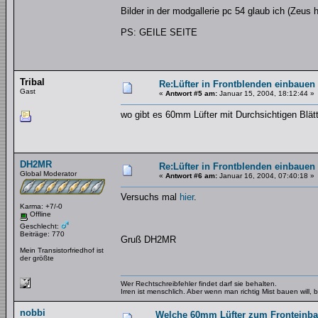
Bilder in der modgallerie pc 54 glaub ich (Zeus h
PS: GEILE SEITE
Tribal
Re:Lüfter in Frontblenden einbauen
Gast
«
Antwort #5 am:
Januar 15, 2004, 18:12:44 »
wo gibt es 60mm Lüfter mit Durchsichtigen Blät
DH2MR
Re:Lüfter in Frontblenden einbauen
Global Moderator
«
Antwort #6 am:
Januar 16, 2004, 07:40:18 »
Versuchs mal
hier
.
Karma: +7/-0
Offline
Geschlecht:
Beiträge: 770
Gruß DH2MR
Mein Transistorfriedhof ist
der größte
Wer Rechtschreibfehler findet darf sie behalten.
Irren ist menschlich. Aber wenn man richtig Mist bauen will
nobbi
Welche 60mm Lüfter zum Fronteinb