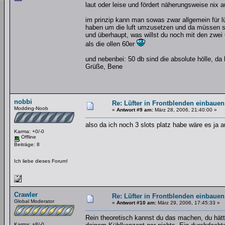
laut oder leise und fördert näherungsweise ni
im prinzip kann man sowas zwar allgemein für lü
haben um die luft umzusetzen und da müssen sie
und überhaupt, was willst du noch mit den zwei
als die ollen 60er
und nebenbei: 50 db sind die absolute hölle, d
Grüße, Bene
nobbi
Re: Lüfter in Frontblenden einbauen
Modding-Noob
«
Antwort #9 am:
März 28, 2006, 21:40:00 »
also da ich noch 3 slots platz habe wäre es ja 
Karma: +0/-0
Offline
Beiträge: 8
Ich liebe dieses Forum!
Crawler
Re: Lüfter in Frontblenden einbauen
Global Moderator
«
Antwort #10 am:
März 29, 2006, 17:45:33 »
Rein theoretisch kannst du das machen, du hätt
Karma: +8/-0