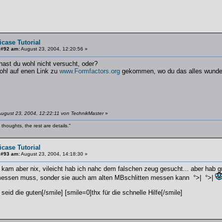
icase Tutorial
 #92 am:
August 23, 2004, 12:20:56 »
ast du wohl nicht versucht, oder?
ohl auf enen Link zu
www.Formfactors.org
gekommen, wo du das alles wunderb
ugust 23, 2004, 12:22:11 von TechnikMaster
»
thoughts, the rest are details."
icase Tutorial
 #93 am:
August 23, 2004, 14:18:30 »
 kam aber nix, vileicht hab ich nahc dem falschen zeug gesucht... aber hab gr
messen muss, sonder sie auch am alten MBschlitten messen kann °>| °>|
 seid die guten[/smile] [smile=0]thx für die schnelle Hilfe[/smile]