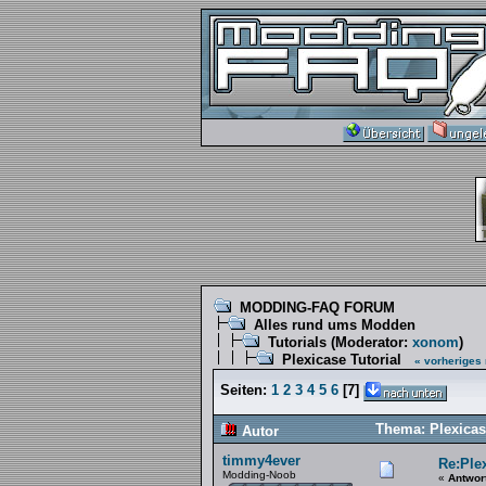
MODDING-FAQ FORUM
Alles rund ums Modden
Tutorials
(Moderator:
xonom
)
Plexicase Tutorial
« vorheriges
Seiten:
1
2
3
4
5
6
[
7
]
Thema: Plexicas
Autor
timmy4ever
Re:Plex
Modding-Noob
«
Antwor