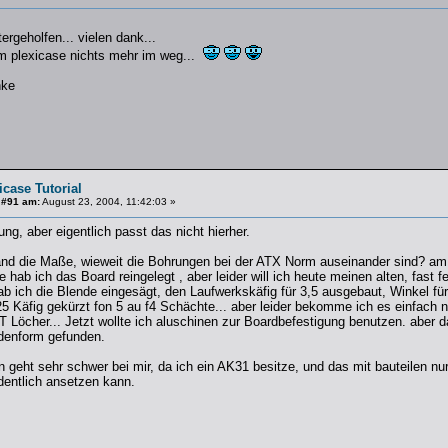
ergeholfen... vielen dank...
em plexicase nichts mehr im weg...
nke
icase Tutorial
 #91 am:
August 23, 2004, 11:42:03 »
ng, aber eigentlich passt das nicht hierher.
mand die Maße, wieweit die Bohrungen bei der ATX Norm auseinander sind? am
hab ich das Board reingelegt , aber leider will ich heute meinen alten, fast
ab ich die Blende eingesägt, den Laufwerkskäfig für 3,5 ausgebaut, Winkel für
 Käfig gekürzt fon 5 au f4 Schächte... aber leider bekomme ich es einfach ni
T Löcher... Jetzt wollte ich aluschinen zur Boardbefestigung benutzen. aber d
ndenform gefunden.
geht sehr schwer bei mir, da ich ein AK31 besitze, und das mit bauteilen nur 
dentlich ansetzen kann.