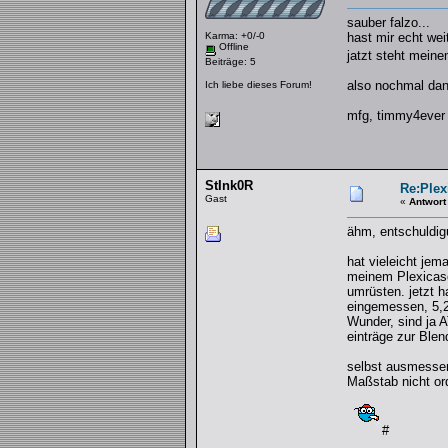
sauber falzo...
Karma: +0/-0
hast mir echt weit
Offline
jatzt steht mein
Beiträge: 5
also nochmal da
Ich liebe dieses Forum!
mfg, timmy4ever
StInk0R
Re:Plex
Gast
«
Antwort
ähm, entschuldigu
hat vieleicht je
meinem Plexicase 
umrüsten. jetzt h
eingemessen, 5,25
Wunder, sind ja A
einträge zur Ble
selbst ausmessen 
Maßstab nicht or
#