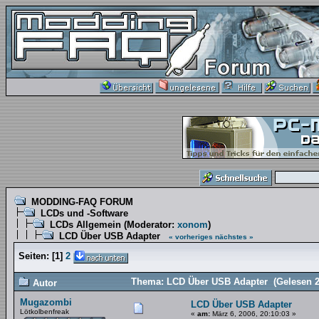
MODDING-FAQ FORUM
LCDs und -Software
LCDs Allgemein
(Moderator:
xonom
)
LCD Über USB Adapter
« vorheriges
nächstes »
Seiten:
[
1
]
2
Thema: LCD Über USB Adapter (Gelesen 2
Autor
Mugazombi
LCD Über USB Adapter
Lötkolbenfreak
«
am:
März 6, 2006, 20:10:03 »