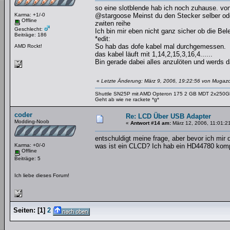
so eine slotblende hab ich noch zuhause. vo
Karma: +1/-0
@stargoose Meinst du den Stecker selber oder
Offline
zwiten reihe
Geschlecht:
Ich bin mir eben nicht ganz sicher ob die Bel
Beiträge: 186
*edit:
So hab das dofe kabel mal durchgemessen.
AMD Rockt!
das kabel läuft mit 1,14,2,15,3,16,4......
Bin gerade dabei alles anzulöten und werds d
«
Letzte Änderung: März 9, 2006, 19:22:56 von Mugaz
Shuttle SN25P mit AMD Opteron 175 2 GB MDT 2x250
Geht ab wie ne rackete *g*
coder
Re: LCD Über USB Adapter
Modding-Noob
«
Antwort #14 am:
März 12, 2006, 11:01:2
entschuldigt meine frage, aber bevor ich mir di
Karma: +0/-0
was ist ein CLCD? Ich hab ein HD44780 komp
Offline
Beiträge: 5
Ich liebe dieses Forum!
Seiten:
[
1
]
2