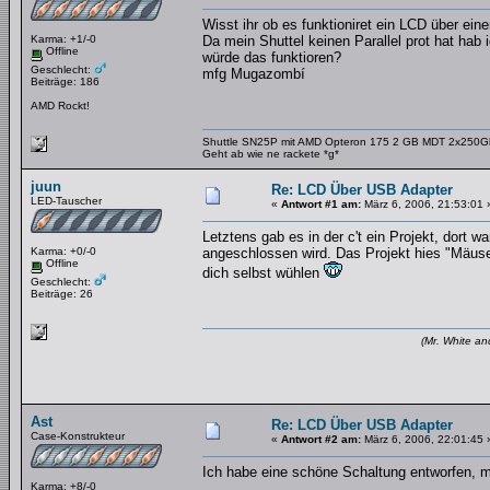
Wisst ihr ob es funktioniret ein LCD über ein
Karma: +1/-0
Da mein Shuttel keinen Parallel prot hat hab 
Offline
würde das funktioren?
Geschlecht:
mfg Mugazombí
Beiträge: 186
AMD Rockt!
Shuttle SN25P mit AMD Opteron 175 2 GB MDT 2x250
Geht ab wie ne rackete *g*
juun
Re: LCD Über USB Adapter
LED-Tauscher
«
Antwort #1 am:
März 6, 2006, 21:53:01 
Letztens gab es in der c't ein Projekt, dort 
Karma: +0/-0
angeschlossen wird. Das Projekt hies "Mäuse
Offline
dich selbst wühlen
Geschlecht:
Beiträge: 26
(Mr. White an
Ast
Re: LCD Über USB Adapter
Case-Konstrukteur
«
Antwort #2 am:
März 6, 2006, 22:01:45 
Ich habe eine schöne Schaltung entworfen, 
Karma: +8/-0