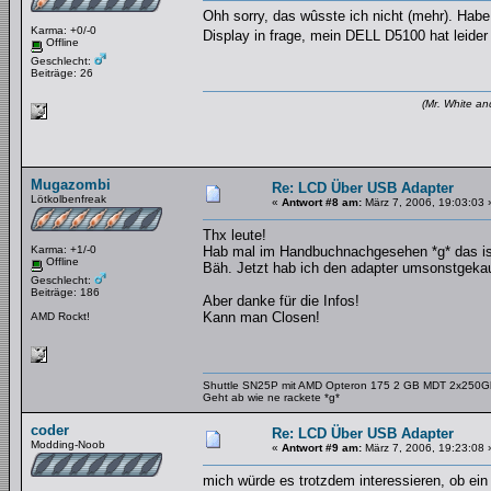
Ohh sorry, das wûsste ich nicht (mehr). Hab
Karma: +0/-0
Display in frage, mein DELL D5100 hat leider
Offline
Geschlecht:
Beiträge: 26
(Mr. White an
Mugazombi
Re: LCD Über USB Adapter
Lötkolbenfreak
«
Antwort #8 am:
März 7, 2006, 19:03:03 
Thx leute!
Karma: +1/-0
Hab mal im Handbuchnachgesehen *g* das ist j
Offline
Bäh. Jetzt hab ich den adapter umsonstgekau
Geschlecht:
Beiträge: 186
Aber danke für die Infos!
Kann man Closen!
AMD Rockt!
Shuttle SN25P mit AMD Opteron 175 2 GB MDT 2x250
Geht ab wie ne rackete *g*
coder
Re: LCD Über USB Adapter
Modding-Noob
«
Antwort #9 am:
März 7, 2006, 19:23:08 
mich würde es trotzdem interessieren, ob ein