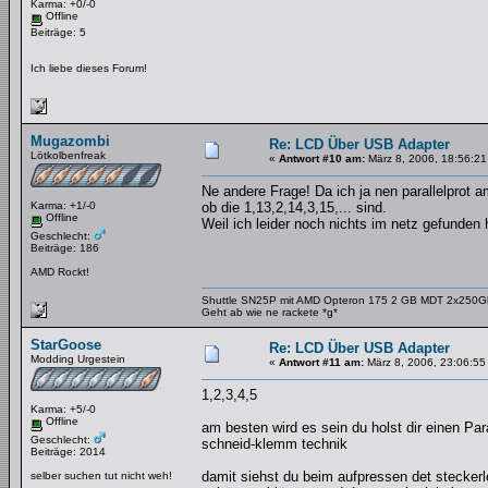
Karma: +0/-0
Offline
Beiträge: 5
Ich liebe dieses Forum!
Mugazombi
Re: LCD Über USB Adapter
Lötkolbenfreak
«
Antwort #10 am:
März 8, 2006, 18:56:21
Ne andere Frage! Da ich ja nen parallelprot 
Karma: +1/-0
ob die 1,13,2,14,3,15,... sind.
Offline
Weil ich leider noch nichts im netz gefunden 
Geschlecht:
Beiträge: 186
AMD Rockt!
Shuttle SN25P mit AMD Opteron 175 2 GB MDT 2x250
Geht ab wie ne rackete *g*
StarGoose
Re: LCD Über USB Adapter
Modding Urgestein
«
Antwort #11 am:
März 8, 2006, 23:06:55
1,2,3,4,5
Karma: +5/-0
Offline
am besten wird es sein du holst dir einen Par
Geschlecht:
schneid-klemm technik
Beiträge: 2014
damit siehst du beim aufpressen det stecker
selber suchen tut nicht weh!