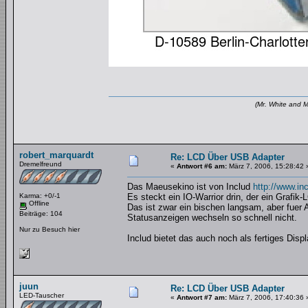
(Mr. White and M
robert_marquardt
Re: LCD Über USB Adapter
Dremelfreund
«
Antwort #6 am:
März 7, 2006, 15:28:42 
Das Maeusekino ist von Includ
http://www.in
Karma: +0/-1
Es steckt ein IO-Warrior drin, der ein Grafik-
Offline
Das ist zwar ein bischen langsam, aber fuer 
Beiträge: 104
Statusanzeigen wechseln so schnell nicht.
Nur zu Besuch hier
Includ bietet das auch noch als fertiges Disp
juun
Re: LCD Über USB Adapter
LED-Tauscher
«
Antwort #7 am:
März 7, 2006, 17:40:36 