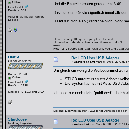
Offline
Und die Bauteile kosten gerade mal 3-4€.
Geschlecht:
Beiträge: 589
Das Tutorial müsste eigentlich innerhalb der 
Astpirin, die Medizin deines
Lebens
Du musst dich also (wahrscheinlich) nicht me
There are only 10 types of people in the world:
Those who understand binary, and those who don't.
--------
How many people can read hex if only you and dead pe
OlafSt
Re: LCD Über USB Adapter
Global Moderator
«
Antwort #3 am:
März 6, 2006, 23:03:36 
Um gleich ein wenig die Werbetrommel zu rüh
Karma: +13/-0
Offline
STLCD unterstützt Ast's Adapter volls
Geschlecht:
Die Systemlast ist mit Ast's USB-Ada
Beiträge: 2138
Master of STLCD and LISA III
Ich habs nur noch nicht "published", da ich w
Erstens: Lies was da steht. Zweitens: Denk drüber nach. 
StarGoose
Re: LCD Über USB Adapter
Modding Urgestein
«
Antwort #4 am:
März 6, 2006, 23:27:14 