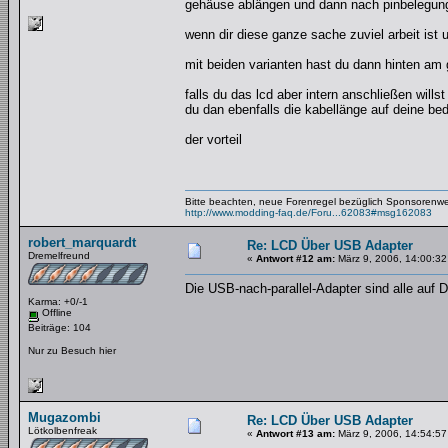
gehäuse ablängen und dann nach pinbelegung
wenn dir diese ganze sache zuviel arbeit ist u
mit beiden varianten hast du dann hinten am
falls du das lcd aber intern anschließen will
du dan ebenfalls die kabellänge auf deine bed
der vorteil
Bitte beachten, neue Forenregel bezüglich Sponsorenw
http://www.modding-faq.de/Foru...62083#msg162083
robert_marquardt
Re: LCD Über USB Adapter
Dremelfreund
«
Antwort #12 am:
März 9, 2006, 14:00:32
Die USB-nach-parallel-Adapter sind alle auf D
Karma: +0/-1
Offline
Beiträge: 104
Nur zu Besuch hier
Mugazombi
Re: LCD Über USB Adapter
Lötkolbenfreak
«
Antwort #13 am:
März 9, 2006, 14:54:57