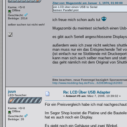
Zitat von: Mugazombi am Januar 1, 1970, 01:00:00
ein LCD über einen USB to Serial
Karma: +5/-0
keinen Parallel prot
Offline
Geschlecht:
Beiträge: 2014
ich freue mich schon aufs tut
selber suchen tut nicht weh!
Mugazombi du meintest sicherlich einen Usb-P
es gibt auch Seriell angeschlossene Displays 
außerdem weis ich zwar nicht welches shuttle 
man muss nur ein das Entsprechende Teil von
(ist einfach nur ne Slotblende mit Druckerpo
kann man sich auch selber machen und statt 
das geht nämlich mit dem Original von Shuttle
Bitte beachten, neue Forenregel bezüglich Sponsorenw
http://www.modding-faq.de/Foru...62083#msg162083
juun
Re: LCD Über USB Adapter
LED-Tauscher
«
Antwort #5 am:
März 7, 2006, 10:39:02 »
Für ein Preisvergleich habe ich mal nachgeschaut
Karma: +0/-0
Offline
Im Segor Shop kostet die Platine und die Bautei
Geschlecht:
hat es auch noch ein Display.
Beiträge: 26
Es giebt noch ein Gehäuse und zwei Winkel.