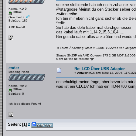
so eine slotblende hab ich noch zuhause. vo
Karma: +1/-0
@stargoose Meinst du den Stecker selber oder
Offline
zwiten reihe
Geschlecht:
Ich bin mir eben nicht ganz sicher ob die Bel
Beiträge: 186
*edit:
So hab das dofe kabel mal durchgemessen.
AMD Rockt!
das kabel läuft mit 1,14,2,15,3,16,4......
Bin gerade dabei alles anzulöten und werds d
«
Letzte Änderung: März 9, 2006, 19:22:56 von Mugaz
Shuttle SN25P mit AMD Opteron 175 2 GB MDT 2x250
Geht ab wie ne rackete *g*
coder
Re: LCD Über USB Adapter
Modding-Noob
«
Antwort #14 am:
März 12, 2006, 11:01:2
entschuldigt meine frage, aber bevor ich mir di
Karma: +0/-0
was ist ein CLCD? Ich hab ein HD44780 komp
Offline
Beiträge: 5
Ich liebe dieses Forum!
Seiten:
[
1
]
2