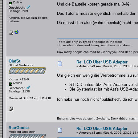
Offline
Und die Bauteile kosten gerade mal 3-4€.
Geschlecht:
Beiträge: 589
Das Tutorial müsste eigentlich innerhalb der 
Astpirin, die Medizin deines
Lebens
Du musst dich also (wahrscheinlich) nicht me
There are only 10 types of people in the world:
Those who understand binary, and those who don't.
--------
How many people can read hex if only you and dead pe
OlafSt
Re: LCD Über USB Adapter
Global Moderator
«
Antwort #3 am:
März 6, 2006, 23:03:36 
Um gleich ein wenig die Werbetrommel zu rüh
Karma: +13/-0
Offline
STLCD unterstützt Ast's Adapter volls
Geschlecht:
Die Systemlast ist mit Ast's USB-Ada
Beiträge: 2138
Master of STLCD and LISA III
Ich habs nur noch nicht "published", da ich w
Erstens: Lies was da steht. Zweitens: Denk drüber nach. 
StarGoose
Re: LCD Über USB Adapter
Modding Urgestein
«
Antwort #4 am:
März 6, 2006, 23:27:14 