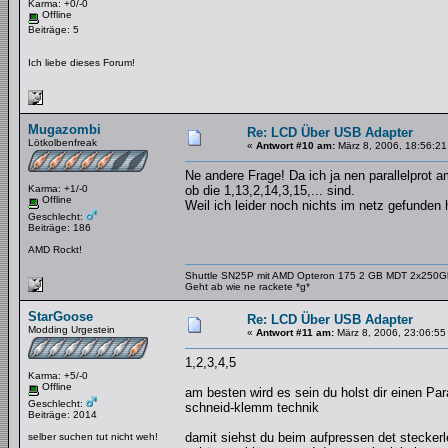
Karma: +0/-0
Offline
Beiträge: 5
Ich liebe dieses Forum!
Mugazombi
Re: LCD Über USB Adapter
Lötkolbenfreak
«
Antwort #10 am:
März 8, 2006, 18:56:21
Ne andere Frage! Da ich ja nen parallelprot 
Karma: +1/-0
ob die 1,13,2,14,3,15,... sind.
Offline
Weil ich leider noch nichts im netz gefunden 
Geschlecht:
Beiträge: 186
AMD Rockt!
Shuttle SN25P mit AMD Opteron 175 2 GB MDT 2x250
Geht ab wie ne rackete *g*
StarGoose
Re: LCD Über USB Adapter
Modding Urgestein
«
Antwort #11 am:
März 8, 2006, 23:06:55
1,2,3,4,5
Karma: +5/-0
Offline
am besten wird es sein du holst dir einen Par
Geschlecht:
schneid-klemm technik
Beiträge: 2014
damit siehst du beim aufpressen det stecker
selber suchen tut nicht weh!