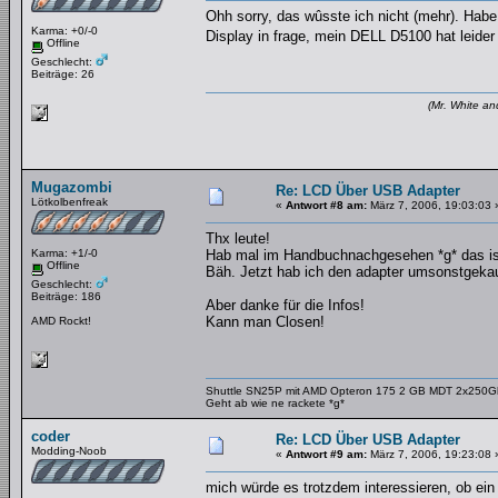
Ohh sorry, das wûsste ich nicht (mehr). Hab
Karma: +0/-0
Display in frage, mein DELL D5100 hat leider
Offline
Geschlecht:
Beiträge: 26
(Mr. White an
Mugazombi
Re: LCD Über USB Adapter
Lötkolbenfreak
«
Antwort #8 am:
März 7, 2006, 19:03:03 
Thx leute!
Karma: +1/-0
Hab mal im Handbuchnachgesehen *g* das ist j
Offline
Bäh. Jetzt hab ich den adapter umsonstgekau
Geschlecht:
Beiträge: 186
Aber danke für die Infos!
Kann man Closen!
AMD Rockt!
Shuttle SN25P mit AMD Opteron 175 2 GB MDT 2x250
Geht ab wie ne rackete *g*
coder
Re: LCD Über USB Adapter
Modding-Noob
«
Antwort #9 am:
März 7, 2006, 19:23:08 
mich würde es trotzdem interessieren, ob ein