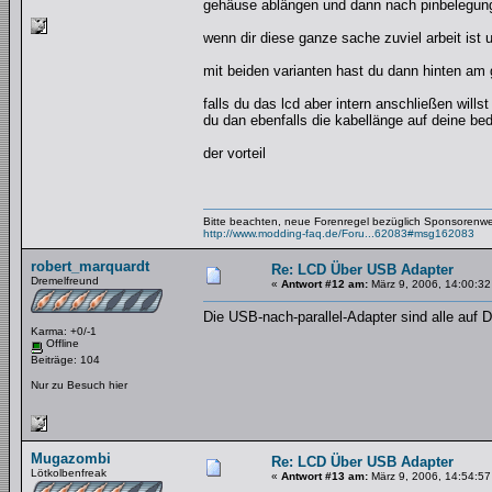
gehäuse ablängen und dann nach pinbelegung
wenn dir diese ganze sache zuviel arbeit ist u
mit beiden varianten hast du dann hinten am
falls du das lcd aber intern anschließen will
du dan ebenfalls die kabellänge auf deine bed
der vorteil
Bitte beachten, neue Forenregel bezüglich Sponsorenw
http://www.modding-faq.de/Foru...62083#msg162083
robert_marquardt
Re: LCD Über USB Adapter
Dremelfreund
«
Antwort #12 am:
März 9, 2006, 14:00:32
Die USB-nach-parallel-Adapter sind alle auf D
Karma: +0/-1
Offline
Beiträge: 104
Nur zu Besuch hier
Mugazombi
Re: LCD Über USB Adapter
Lötkolbenfreak
«
Antwort #13 am:
März 9, 2006, 14:54:57