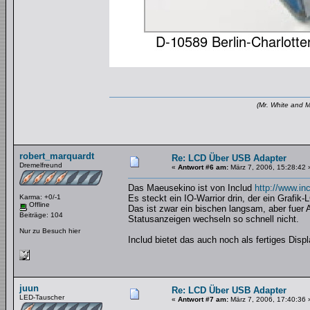
(Mr. White and M
robert_marquardt
Re: LCD Über USB Adapter
Dremelfreund
«
Antwort #6 am:
März 7, 2006, 15:28:42 
Das Maeusekino ist von Includ
http://www.in
Karma: +0/-1
Es steckt ein IO-Warrior drin, der ein Grafik-
Offline
Das ist zwar ein bischen langsam, aber fuer 
Beiträge: 104
Statusanzeigen wechseln so schnell nicht.
Nur zu Besuch hier
Includ bietet das auch noch als fertiges Disp
juun
Re: LCD Über USB Adapter
LED-Tauscher
«
Antwort #7 am:
März 7, 2006, 17:40:36 