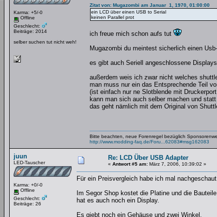
Zitat von: Mugazombi am Januar 1, 1970, 01:00:00
ein LCD über einen USB to Serial
Karma: +5/-0
keinen Parallel prot
Offline
Geschlecht:
Beiträge: 2014
ich freue mich schon aufs tut
selber suchen tut nicht weh!
Mugazombi du meintest sicherlich einen Usb-P
es gibt auch Seriell angeschlossene Displays 
außerdem weis ich zwar nicht welches shuttle 
man muss nur ein das Entsprechende Teil von
(ist einfach nur ne Slotblende mit Druckerpo
kann man sich auch selber machen und statt 
das geht nämlich mit dem Original von Shuttle
Bitte beachten, neue Forenregel bezüglich Sponsorenw
http://www.modding-faq.de/Foru...62083#msg162083
juun
Re: LCD Über USB Adapter
LED-Tauscher
«
Antwort #5 am:
März 7, 2006, 10:39:02 »
Für ein Preisvergleich habe ich mal nachgeschaut
Karma: +0/-0
Offline
Im Segor Shop kostet die Platine und die Bautei
Geschlecht:
hat es auch noch ein Display.
Beiträge: 26
Es giebt noch ein Gehäuse und zwei Winkel.