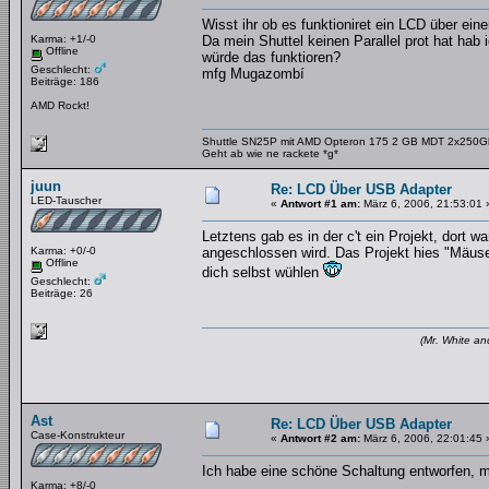
Wisst ihr ob es funktioniret ein LCD über ein
Karma: +1/-0
Da mein Shuttel keinen Parallel prot hat hab 
Offline
würde das funktioren?
Geschlecht:
mfg Mugazombí
Beiträge: 186
AMD Rockt!
Shuttle SN25P mit AMD Opteron 175 2 GB MDT 2x250
Geht ab wie ne rackete *g*
juun
Re: LCD Über USB Adapter
LED-Tauscher
«
Antwort #1 am:
März 6, 2006, 21:53:01 
Letztens gab es in der c't ein Projekt, dort 
Karma: +0/-0
angeschlossen wird. Das Projekt hies "Mäuse
Offline
dich selbst wühlen
Geschlecht:
Beiträge: 26
(Mr. White an
Ast
Re: LCD Über USB Adapter
Case-Konstrukteur
«
Antwort #2 am:
März 6, 2006, 22:01:45 
Ich habe eine schöne Schaltung entworfen, 
Karma: +8/-0