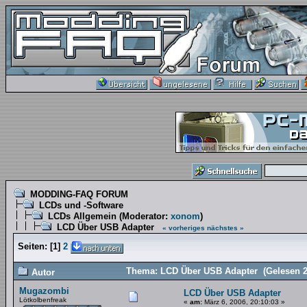
MODDING-FAQ FORUM
LCDs und -Software
LCDs Allgemein
(Moderator:
xonom
)
LCD Über USB Adapter
« vorheriges
nächstes »
Seiten:
[
1
]
2
Thema: LCD Über USB Adapter (Gelesen 2
Autor
Mugazombi
LCD Über USB Adapter
Lötkolbenfreak
«
am:
März 6, 2006, 20:10:03 »