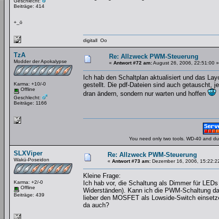
Geschlecht:
Beiträge: 414
+_ö
digitall Oo
TzA
Re: Allzweck PWM-Steuerung
Modder der Apokalypse
«
Antwort #72 am:
August 26, 2006, 22:51:00 »
Ich hab den Schaltplan aktualisiert und das La
Karma: +10/-0
gestellt. Die pdf-Dateien sind auch getauscht, j
Offline
dran ändern, sondern nur warten und hoffen
Geschlecht:
Beiträge: 1166
You need only two tools. WD-40 and duct
SLXViper
Re: Allzweck PWM-Steuerung
Wakü-Poseidon
«
Antwort #73 am:
Dezember 16, 2006, 15:22:2
Kleine Frage:
Karma: +2/-0
Ich hab vor, die Schaltung als Dimmer für LEDs 
Offline
Widerständen). Kann ich die PWM-Schaltung da
Beiträge: 439
lieber den MOSFET als Lowside-Switch einsetze
da auch?