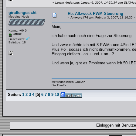
«
Letzte Änderung: Januar 6, 2007, 14:59:34 von SLXVipe
giraffengesicht
Re: Allzweck PWM-Steuerung
Modding-Noob
«
Antwort #74 am:
Februar 3, 2007, 18:16:35 »
Moin,
Karma: +0/-0
Offline
ich habe auch noch eine Frage zur Steuerung:
Geschlecht:
Beiträge: 18
Und zwar möchte ich mit 3 PWMs und 4Pin LED
Plus Pol, sodass ich nicht drumrumkommen, de
Eingang einfach - an + und + an - ?
Und wenn ja, gibt es Probleme wenn ich 50 LED
Mit freundlichen Grüßen
Die Giraffe
Seiten:
1
2
3
4
[
5
]
6
7
8
9
10
Einloggen mit Benut