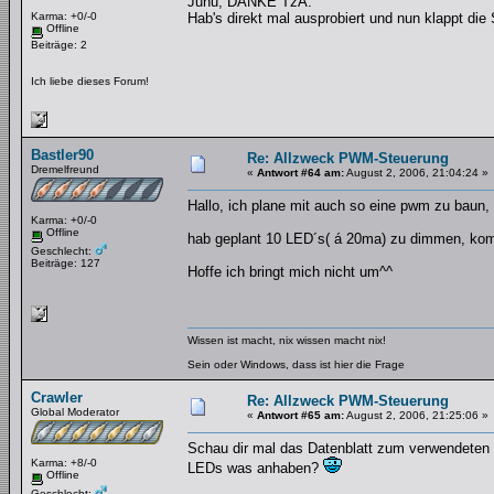
Juhu, DANKE TzA.
Karma: +0/-0
Hab's direkt mal ausprobiert und nun klappt die
Offline
Beiträge: 2
Ich liebe dieses Forum!
Bastler90
Re: Allzweck PWM-Steuerung
Dremelfreund
«
Antwort #64 am:
August 2, 2006, 21:04:24 »
Hallo, ich plane mit auch so eine pwm zu baun, 
Karma: +0/-0
Offline
hab geplant 10 LED´s( á 20ma) zu dimmen, komm 
Geschlecht:
Beiträge: 127
Hoffe ich bringt mich nicht um^^
Wissen ist macht, nix wissen macht nix!
Sein oder Windows, dass ist hier die Frage
Crawler
Re: Allzweck PWM-Steuerung
Global Moderator
«
Antwort #65 am:
August 2, 2006, 21:25:06 »
Schau dir mal das Datenblatt zum verwendeten 
Karma: +8/-0
LEDs was anhaben?
Offline
Geschlecht: