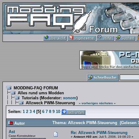
MODDING-FAQ FORUM
Alles rund ums Modden
Tutorials
(Moderator:
xonom
)
Allzweck PWM-Steuerung
« vorheriges
nächstes »
Seiten:
1
2
3
4
[
5
]
6
7
8
9
10
Thema: Allzweck PWM-Steuerung (Gelesen 1
Autor
Ast
Re: Allzweck PWM-Steuerung
Case-Konstrukteur
«
Antwort #60 am:
Juli 5, 2006, 19:08:23 »