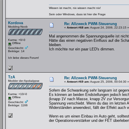
Wissen ist macht, nix wissen macht nix!
Sein oder Windows, dass ist hier die Frage
Kordova
Re: Allzweck PWM-Steuerung
Modding-Noob
«
Antwort #68 am:
August 24, 2006, 22:23:15 »
Mal angenommen die Spannungsquelle ist nicht s
Karma: +0/-0
Hätte das einen negativen Einfluss auf die Scha
Offline
bleiben.
Geschlecht:
Ich möchte nur ein paar LED's dimmen.
Beiträge: 14
Ich liebe dieses Forum!
TzA
Re: Allzweck PWM-Steuerung
Modder der Apokalypse
«
Antwort #69 am:
August 25, 2006, 00:04:30 »
Sofern die Schwankung sehr langsam ist gegen
Karma: +10/-0
Es können an beiden Endstellungen jedoch leich
Offline
(knapp 1V nach Masse, knapp 2V zur Versorgungs
Geschlecht:
Spannung verschiebt. Wenn du das im letzten A
Beiträge: 1166
Widerständen anwendest, fällt der Effekt auch 
Wenn es um einen Einbau im Auto geht, solltest
der Operationsverstärker und der FET überleben