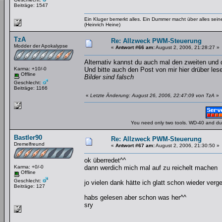
Beiträge: 1547
Ein Kluger bemerkt alles. Ein Dummer macht über alles se
(Heinrich Heine)
TzA
Re: Allzweck PWM-Steuerung
Modder der Apokalypse
«
Antwort #66 am:
August 2, 2006, 21:28:27 »
Alternativ kannst du auch mal den zweiten und dr
Karma: +10/-0
Und bitte auch den Post von mir hier drüber les
Offline
Bilder sind falsch
Geschlecht:
Beiträge: 1166
«
Letzte Änderung: August 26, 2006, 22:47:09 von TzA
»
You need only two tools. WD-40 and duct
Bastler90
Re: Allzweck PWM-Steuerung
Dremelfreund
«
Antwort #67 am:
August 2, 2006, 21:30:50 »
ok überredet^^
Karma: +0/-0
dann werdich mich mal auf zu reichelt machen
Offline
Geschlecht:
jo vielen dank hätte ich glatt schon wieder ver
Beiträge: 127
habs gelesen aber schon was her^^
sry