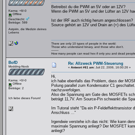
Betreibst du die PWM an 5V oder an 12V?
Karma: +8/-0
Wenn die PWM an 5V und der Lüfter an 12V hae
Offline
Geschlecht:
Ist der IRF auch richtig herum angeschlossen?
Beiträge: 589
Source gehört an 12V und Drain an (+) des Lüft
Astpirin, die Medizin deines
Lebens
There are only 10 types of people in the world:
Those who understand binary, and those who don't.
--------
How many people can read hex if only you and dead peopl
BofD
Re: Allzweck PWM-Steuerung
Modding-Noob
«
Antwort #61 am:
Juli 22, 2006, 16:00:26 »
Hi,
Karma: +0/-0
ich habe ebenfalls das Problem, dass der MOSFE
Offline
Polung parallel zum Kondensator C1 geschaltet.
Beiträge: 2
nachzuverfolgen.
Also die Spannung am Gate des MOSFETs schwa
Ich liebe dieses Forum!
beträgt 11,7V. Am Source-Pin schwankt die Sp
Im Tutoral steht "Da ein P-Feldeffekttransistor
Anschluss ..."
Irgendwie verstehe ich das nicht: Wie kann de
maximale Spannung anliegt? Der MOSFET kann a
anliegt?