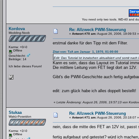
You need only two tools. WD-40 and duct
Kordova
Re: Allzweck PWM-Steuerung
Modding-Noob
«
Antwort #70 am:
August 26, 2006, 19:09:53 »
erstmal danke für den Tipp mit dem Filter.
Karma: +0/-0
Offline
Zitat von: TzA am Januar 1, 1970, 01:00:00
Geschlecht:
Edit: Das Tutorial ist inzwischen aktualisiert und somit nac
Beiträge: 14
Kann es sein, dass das Layout im Tutorial imme
Ich liebe dieses Forum!
Die mittlere Leitung vom FET liegt dort an 12V.
Gibt's die PWM-Geschichte auch fertig aufgeba
edit: zum glück habe ich alles doppelt bestellt!
«
Letzte Änderung: August 26, 2006, 19:57:13 von Kordo
Stukaa
Re: Allzweck PWM-Steuerung
Wakü-Poseidon
«
Antwort #71 am:
August 26, 2006, 20:18:07 »
nein, dass die mitte des FET an 12V ist, passt s
Karma: +2/-0
Offline
fertig aufgebaut und getestet? würd ich machen