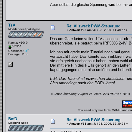
Aber selbst die gleiche Spannung wird bei mir a
TzA
Re: Allzweck PWM-Steuerung
Modder der Apokalypse
«
Antwort #62 am:
Juli 23, 2006, 14:48:57 »
Das am Gate keine vollen 12V anliegen ist ok. 
Karma: +10/-0
überschreitet, sie beträgt beim IRF5305 2-4V. B
Offline
Geschlecht:
Ich hab mir grade mein Tutorial noch mal gena
Beiträge: 1166
vertauscht habe. Das könnte auch erklären, warum
sie erfolgreich nachgebaut haben, haben wohl a
Der mittlere Pin des FETs gehört an den Lüfter,
kaputtgegangen sein, also umlöten und hoffentl
Edit: Das Tutorial ist inzwischen aktualisiert, d
Also umbedingt nach den PDFs löten!
«
Letzte Änderung: August 26, 2006, 22:47:50 von TzA
»
You need only two tools. WD-40 and duct
BofD
Re: Allzweck PWM-Steuerung
Modding-Noob
«
Antwort #63 am:
Juli 23, 2006, 15:39:28 »