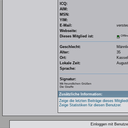
ICQ:
AIM:
MSN:
YIM:
E-Mail:
verste
Webseite:
Dieses Mitglied ist:
Offlin
Geschlecht:
Männli
Alter:
35
Ort:
Kassel
Lokale Zeit:
August
Sprache:
Signatur:
Mit freundlichen Grüßen
Die Giraffe
Zusätzliche Information:
Zeige die letzten Beiträge dieses Mitglied
Zeige Statistiken für diesen Benutzer.
Einloggen mit Benut