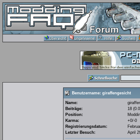
Benutzername: giraffengesicht
Name:
giraffe
Beiträge:
18 (0.
Position:
Moddi
Karma:
+0/-0
Registrierungsdatum:
Februa
Letzter Besuch:
April 2