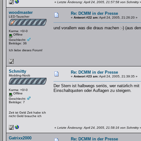
«
Letzte Änderung: April 24, 2005, 21:57:58 von Schmitty
woodmaster
Re: DCMM in der Presse
LED-Tauscher
«
Antwort #22 am:
April 24, 2005, 21:26:20 »
und vorallem was die draus machen :-) (aus d
Karma: +0/-0
Offline
Geschlecht:
Beiträge: 36
Ich liebe dieses Forum!
Schmitty
Re: DCMM in der Presse
Modding-Noob
«
Antwort #23 am:
April 24, 2005, 21:39:35 »
Der Stern ist halbwegs seriös, wer natürlich mi
Karma: +0/-0
Einschaltquoten oder Auflagen zu steigern.
Offline
Geschlecht:
Beiträge: 7
Zeit ist Geld Zeit habe ich
nicht Geld brauche ich
«
Letzte Änderung: April 24, 2005, 21:58:16 von Schmitty
Gatrixx2000
Re: DCMM in der Presse