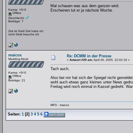
Mal schauen was aus dem ganzen wird.
Karma: +0/-0
Erscheinen tut er ja nächste Woche.
Offline
Geschlecht:
Beiträge: 7
Zeit ist Geld Zeit habe ich
nicht Geld brauche ich
maicox
Re: DCMM in der Presse
Modding-Noob
«
Antwort #29 am:
April 26, 2005, 22:02:16 »
Tach auch,
Karma: +0/-0
Offline
Also bei mir hat sich der Spiegel nicht gemelde
Beiträge: 21
wohl auch etwas ganz kleines unter News gedru
Freitag wird noch einmal in Kassel gedreht. Wa
MFG : maicox
Seiten:
1
[
2
]
3
4
5
6