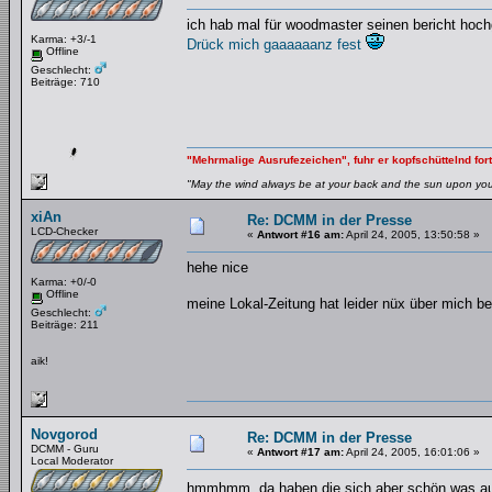
ich hab mal für woodmaster seinen bericht hoch
Karma: +3/-1
Drück mich gaaaaaanz fest
Offline
Geschlecht:
Beiträge: 710
"Mehrmalige Ausrufezeichen", fuhr er kopfschüttelnd fort
"May the wind always be at your back and the sun upon your 
xiAn
Re: DCMM in der Presse
LCD-Checker
«
Antwort #16 am:
April 24, 2005, 13:50:58 »
hehe nice
Karma: +0/-0
Offline
meine Lokal-Zeitung hat leider nüx über mich b
Geschlecht:
Beiträge: 211
aik!
Novgorod
Re: DCMM in der Presse
DCMM - Guru
«
Antwort #17 am:
April 24, 2005, 16:01:06 »
Local Moderator
hmmhmm, da haben die sich aber schön was au