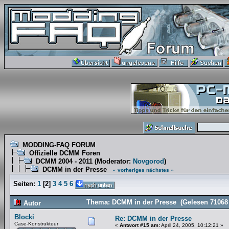
MODDING-FAQ FORUM
Offizielle DCMM Foren
DCMM 2004 - 2011
(Moderator:
Novgorod
)
DCMM in der Presse
« vorheriges
nächstes »
Seiten:
1
[
2
]
3
4
5
6
Thema: DCMM in der Presse (Gelesen 71068
Autor
Blocki
Re: DCMM in der Presse
Case-Konstrukteur
«
Antwort #15 am:
April 24, 2005, 10:12:21 »