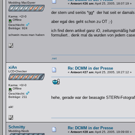
Modding MacGyver
«
Antwort #26 am:
April 25, 2005, 18:07:19 »
der stern und seriös *gg* der hat seit er damals
Karma: +2/-0
Offline
aber egal des geht schon zu OT ;-)
Geschlecht:
Beiträge: 924
ich find denn artikel ganz iO, zeitungsmäßig h
formuliert.. denk mal da wurden von jedem case
schwein muss man haben
.net
xiAn
Re: DCMM in der Presse
LCD-Checker
«
Antwort #27 am:
April 25, 2005, 18:27:12 »
Karma: +0/-0
Offline
Geschlecht:
Beiträge: 211
hehe, gerade war der beasagte STERN-Fotograf
aik!
Schmitty
Re: DCMM in der Presse
Modding-Noob
«
Antwort #28 am:
April 25, 2005, 19:09:00 »