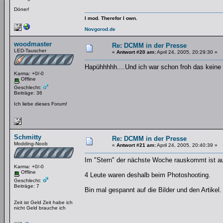
Döner!
I mod. Therefor I own.
Novgorod.de
woodmaster
Re: DCMM in der Presse
LED-Tauscher
«
Antwort #20 am:
April 24, 2005, 20:29:30 »
Hapühhhhh....Und ich war schon froh das keine st
Karma: +0/-0
Offline
Geschlecht:
Beiträge: 36
Ich liebe dieses Forum!
Schmitty
Re: DCMM in der Presse
Modding-Noob
«
Antwort #21 am:
April 24, 2005, 20:40:39 »
Im "Stern" der nächste Woche rauskommt ist au
Karma: +0/-0
Offline
4 Leute waren deshalb beim Photoshooting.
Geschlecht:
Beiträge: 7
Bin mal gespannt auf die Bilder und den Artikel.
Zeit ist Geld Zeit habe ich
nicht Geld brauche ich