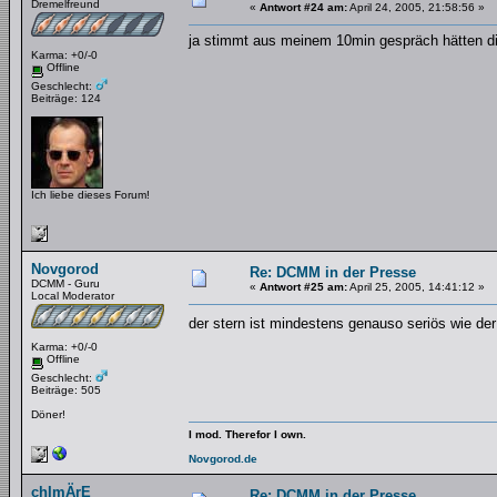
Dremelfreund
«
Antwort #24 am:
April 24, 2005, 21:58:56 »
ja stimmt aus meinem 10min gespräch hätten di
Karma: +0/-0
Offline
Geschlecht:
Beiträge: 124
Ich liebe dieses Forum!
Novgorod
Re: DCMM in der Presse
DCMM - Guru
«
Antwort #25 am:
April 25, 2005, 14:41:12 »
Local Moderator
der stern ist mindestens genauso seriös wie de
Karma: +0/-0
Offline
Geschlecht:
Beiträge: 505
Döner!
I mod. Therefor I own.
Novgorod.de
chImÄrE
Re: DCMM in der Presse