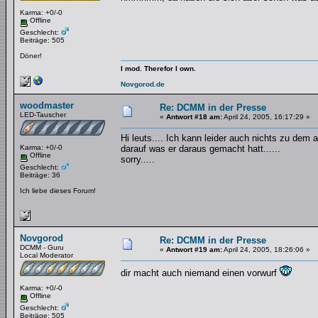
Karma: +0/-0
Offline
Geschlecht:
Beiträge: 505
Döner!
I mod. Therefor I own.
Novgorod.de
woodmaster
Re: DCMM in der Presse
LED-Tauscher
«
Antwort #18 am:
April 24, 2005, 16:17:29 »
Hi leuts.... Ich kann leider auch nichts zu dem ar
Karma: +0/-0
darauf was er daraus gemacht hatt......
Offline
sorry.....
Geschlecht:
Beiträge: 36
Ich liebe dieses Forum!
Novgorod
Re: DCMM in der Presse
DCMM - Guru
«
Antwort #19 am:
April 24, 2005, 18:26:06 »
Local Moderator
dir macht auch niemand einen vorwurf
Karma: +0/-0
Offline
Geschlecht:
Beiträge: 505