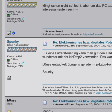
Administrator
klingt schon nicht schlecht, aber um das PC-t
interessantesten sein ;-)
Karma: +15/-0
Offline
Geschlecht:
Beiträge: 5088
...bis einer heult!
find virtual reality related boards at
https://vrforum.de
Spunky
Re: Elektronisches bzw. digitales Pot
Case-Konstrukteur
«
Antwort #91 am:
September 25, 2004, 17:27:23
Für eine Lüftersteuerung kann man gut den TDA8
Karma: +9/-0
wunderbar mit der NoDrop2 verwenden. Das war
Offline
Geschlecht:
b0nze entwickelt übrigens gerade im µ-Labs-For
Beiträge: 715
Spunky
„Liebe Nachwelt! Wenn Ihr nicht gerechter, friedlicher und 
Wunsch mit aller Hochachtung geäußert habend bin ich Euer 
--->>> AFAIK? IMHO? HTH? Guckst du hier ->
Chat-Akronym
b0nze
Re: Elektronisches bzw. digitales Pot
Gast
«
Antwort #92 am:
September 25, 2004, 19:33:53
*ROFL*