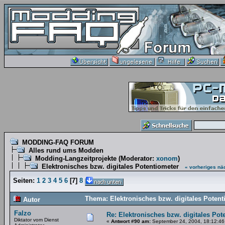
MODDING-FAQ FORUM
Alles rund ums Modden
Modding-Langzeitprojekte
(Moderator:
xonom
)
Elektronisches bzw. digitales Potentiometer
« vorheriges
nä
Seiten:
1
2
3
4
5
6
[
7
]
8
Thema: Elektronisches bzw. digitales Poten
Autor
Falzo
Re: Elektronisches bzw. digitales Pot
Diktator vom Dienst
«
Antwort #90 am:
September 24, 2004, 18:12:46