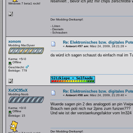
reserviert , bevor ich jetz mir chips zerschrott
Windows 7 beta1 rockt!
Der Modding-Dreikampf:
- Löten
- Dremeln
- Schrauben
xonom
Re: Elektronisches bzw. digitales Pot
Modding MacGyver
«
Antwort #97 am:
März 24, 2009, 18:21:28 »
da würd ich sagen schaust du einfach mal im Tu
Karma: +5/-0
Offline
Geschlecht:
Beiträge: 779
XxOC95xX
Re: Elektronisches bzw. digitales Pot
Modding-Noob
«
Antwort #98 am:
März 24, 2009, 21:20:40 »
Wuerde sagen pin 2 des analogpoti an pin Vwipe
Karma: +0/-0
Brauch nen poti nich nur 2pins zum funzen???
Offline
Und wie ist der verstaerkungsfaktor vom lm324
Beiträge: 15
Der Modding-Dreikampf: