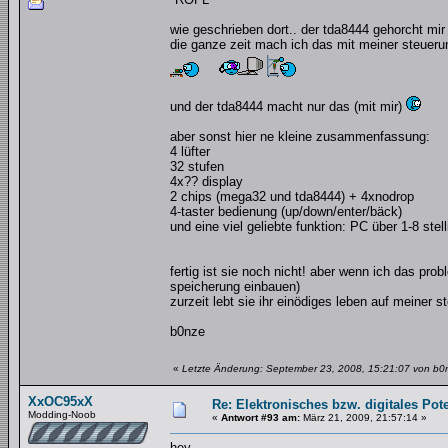
wie geschrieben dort.. der tda8444 gehorcht mir
die ganze zeit mach ich das mit meiner steueru
und der tda8444 macht nur das (mit mir)
aber sonst hier ne kleine zusammenfassung:
4 lüfter
32 stufen
4x?? display
2 chips (mega32 und tda8444) + 4xnodrop
4-taster bedienung (up/down/enter/bäck)
und eine viel geliebte funktion: PC über 1-8 stel
fertig ist sie noch nicht! aber wenn ich das pro
speicherung einbauen)
zurzeit lebt sie ihr einödiges leben auf meiner s
b0nze
«
Letzte Änderung: September 23, 2008, 15:21:07 von b0
XxOC95xX
Re: Elektronisches bzw. digitales Pot
Modding-Noob
«
Antwort #93 am:
März 21, 2009, 21:57:14 »
hey