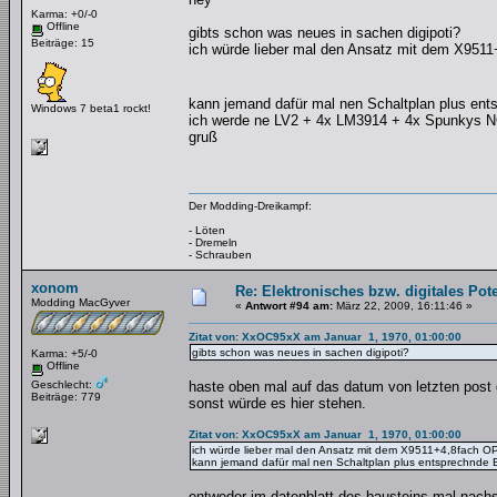
Karma: +0/-0
Offline
gibts schon was neues in sachen digipoti?
Beiträge: 15
ich würde lieber mal den Ansatz mit dem X951
kann jemand dafür mal nen Schaltplan plus ent
Windows 7 beta1 rockt!
ich werde ne LV2 + 4x LM3914 + 4x Spunkys 
gruß
Der Modding-Dreikampf:
- Löten
- Dremeln
- Schrauben
xonom
Re: Elektronisches bzw. digitales Pot
Modding MacGyver
«
Antwort #94 am:
März 22, 2009, 16:11:46 »
Zitat von: XxOC95xX am Januar 1, 1970, 01:00:00
gibts schon was neues in sachen digipoti?
Karma: +5/-0
Offline
Geschlecht:
haste oben mal auf das datum von letzten post g
Beiträge: 779
sonst würde es hier stehen.
Zitat von: XxOC95xX am Januar 1, 1970, 01:00:00
ich würde lieber mal den Ansatz mit dem X9511+4,8fach O
kann jemand dafür mal nen Schaltplan plus entsprechnde B
entweder im datenblatt des bausteins mal nachs