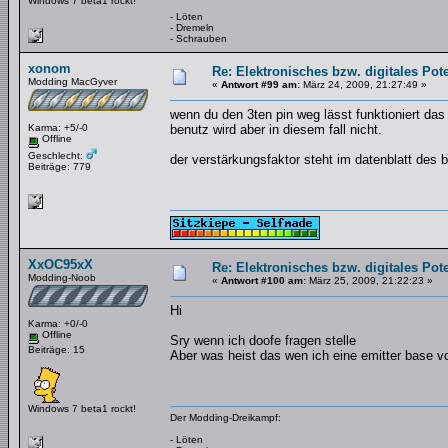
Windows 7 beta1 rockt!
- Löten
- Dremeln
- Schrauben
xonom
Re: Elektronisches bzw. digitales Pot
Modding MacGyver
«
Antwort #99 am:
März 24, 2009, 21:27:49 »
wenn du den 3ten pin weg lässt funktioniert da
Karma: +5/-0
benutz wird aber in diesem fall nicht.
Offline
Geschlecht:
der verstärkungsfaktor steht im datenblatt des 
Beiträge: 779
XxOC95xX
Re: Elektronisches bzw. digitales Pot
Modding-Noob
«
Antwort #100 am:
März 25, 2009, 21:22:23 »
Hi
Karma: +0/-0
Offline
Sry wenn ich doofe fragen stelle
Beiträge: 15
Aber was heist das wen ich eine emitter base v
Windows 7 beta1 rockt!
Der Modding-Dreikampf:
- Löten