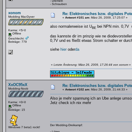
- Dremeln
- Schrauben
xonom
Re: Elektronisches bzw. digitales Pot
Modding MacGyver
«
Antwort #101 am:
März 26, 2009, 17:25:07 »
also normalerweise ist U
bei NPN min. 0,7V u
BE
Karma: +5/-0
Offline
das kannste dir im prinzip wie ne diodevorstell
Geschlecht:
0,7V und es fließt etwas Strom schalter er durc
Beiträge: 779
siehe
hier
oder
da
«
Letzte Änderung: März 26, 2009, 17:26:44 von xonom
»
XxOC95xX
Re: Elektronisches bzw. digitales Pot
Modding-Noob
«
Antwort #102 am:
März 26, 2009, 21:44:33 »
Also je mehr spannung ich an Ube anlege ums
Karma: +0/-0
Jetz check ich nix mehr
Offline
Beiträge: 15
Der Modding-Dreikampf:
Windows 7 beta1 rockt!
- Löten