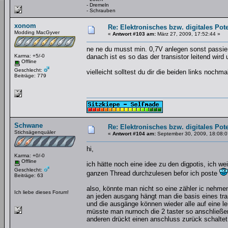
- Dremeln
- Schrauben
xonom
Re: Elektronisches bzw. digitales Pot
Modding MacGyver
«
Antwort #103 am:
März 27, 2009, 17:52:44 »
ne ne du musst min. 0,7V anlegen sonst passier
Karma: +5/-0
danach ist es so das der transistor leitend wird
Offline
Geschlecht:
vielleicht solltest du dir die beiden links noch
Beiträge: 779
Schwane
Re: Elektronisches bzw. digitales Pot
Stichsägenquäler
«
Antwort #104 am:
September 30, 2009, 18:08:0
hi,
Karma: +0/-0
Offline
ich hätte noch eine idee zu den digpotis, ich w
Geschlecht:
ganzen Thread durchzulesen befor ich poste
Beiträge: 63
also, könnte man nicht so eine zähler ic nehmen 
Ich liebe dieses Forum!
an jeden ausgang hängt man die basis eines tra
und die ausgänge können wieder alle auf eine l
müsste man nurnoch die 2 taster so anschließe
anderen drückt einen anschluss zurück schaltet