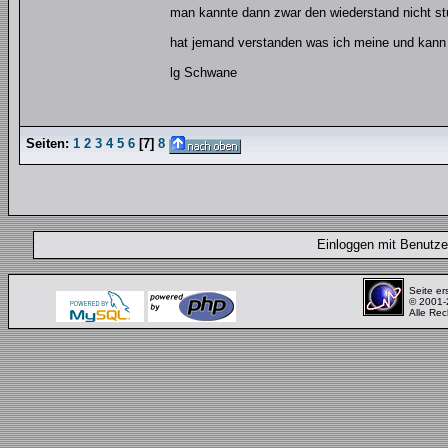
man kannte dann zwar den wiederstand nicht stu
hat jemand verstanden was ich meine und kann
lg Schwane
Seiten:
1
2
3
4
5
6
[
7
]
8
Einloggen mit Benut
Seite er
© 2001
Alle Rec