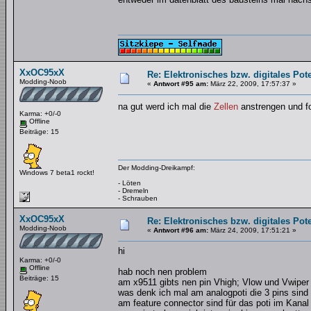
XxOC95xX
Re: Elektronisches bzw. digitales Pot
Modding-Noob
«
Antwort #95 am:
März 22, 2009, 17:57:37 »
na gut werd ich mal die
Zellen
anstrengen und fo
Karma: +0/-0
Offline
Beiträge: 15
Der Modding-Dreikampf:
Windows 7 beta1 rockt!
- Löten
- Dremeln
- Schrauben
XxOC95xX
Re: Elektronisches bzw. digitales Pot
Modding-Noob
«
Antwort #96 am:
März 24, 2009, 17:51:21 »
hi
Karma: +0/-0
Offline
hab noch nen problem
Beiträge: 15
am x9511 gibts nen pin Vhigh; Vlow und Vwiper
was denk ich mal am analogpoti die 3 pins sind
am feature connector sind für das poti im Kanal 