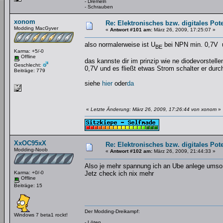
- Dremeln
- Schrauben
xonom
Re: Elektronisches bzw. digitales Pot
Modding MacGyver
«
Antwort #101 am:
März 26, 2009, 17:25:07 »
also normalerweise ist U
bei NPN min. 0,7V u
BE
Karma: +5/-0
Offline
das kannste dir im prinzip wie ne diodevorstell
Geschlecht:
0,7V und es fließt etwas Strom schalter er durc
Beiträge: 779
siehe
hier
oder
da
«
Letzte Änderung: März 26, 2009, 17:26:44 von xonom
»
XxOC95xX
Re: Elektronisches bzw. digitales Pot
Modding-Noob
«
Antwort #102 am:
März 26, 2009, 21:44:33 »
Also je mehr spannung ich an Ube anlege ums
Karma: +0/-0
Jetz check ich nix mehr
Offline
Beiträge: 15
Der Modding-Dreikampf:
Windows 7 beta1 rockt!
- Löten