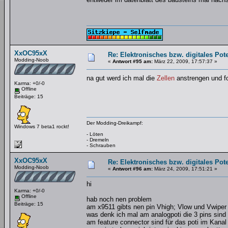
XxOC95xX
Re: Elektronisches bzw. digitales Pot
Modding-Noob
«
Antwort #95 am:
März 22, 2009, 17:57:37 »
na gut werd ich mal die
Zellen
anstrengen und fo
Karma: +0/-0
Offline
Beiträge: 15
Der Modding-Dreikampf:
Windows 7 beta1 rockt!
- Löten
- Dremeln
- Schrauben
XxOC95xX
Re: Elektronisches bzw. digitales Pot
Modding-Noob
«
Antwort #96 am:
März 24, 2009, 17:51:21 »
hi
Karma: +0/-0
Offline
hab noch nen problem
Beiträge: 15
am x9511 gibts nen pin Vhigh; Vlow und Vwiper
was denk ich mal am analogpoti die 3 pins sind
am feature connector sind für das poti im Kanal 