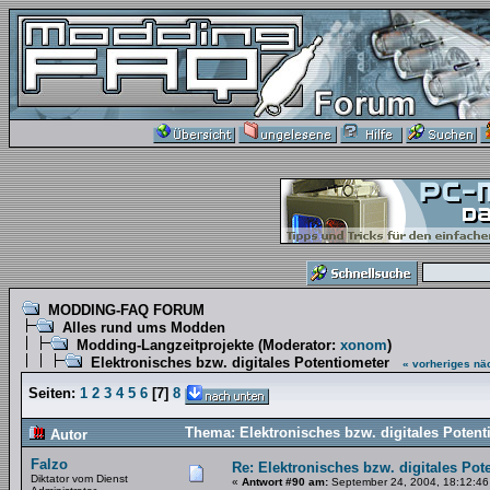
MODDING-FAQ FORUM
Alles rund ums Modden
Modding-Langzeitprojekte
(Moderator:
xonom
)
Elektronisches bzw. digitales Potentiometer
« vorheriges
nä
Seiten:
1
2
3
4
5
6
[
7
]
8
Thema: Elektronisches bzw. digitales Poten
Autor
Falzo
Re: Elektronisches bzw. digitales Pot
Diktator vom Dienst
«
Antwort #90 am:
September 24, 2004, 18:12:46