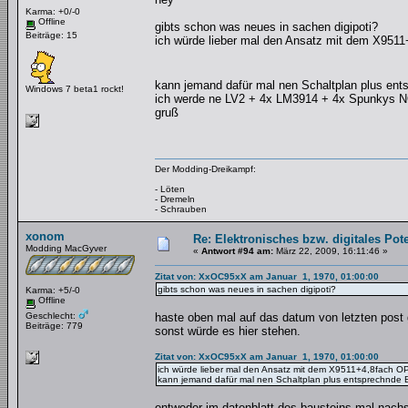
Karma: +0/-0
Offline
gibts schon was neues in sachen digipoti?
Beiträge: 15
ich würde lieber mal den Ansatz mit dem X951
kann jemand dafür mal nen Schaltplan plus ent
Windows 7 beta1 rockt!
ich werde ne LV2 + 4x LM3914 + 4x Spunkys 
gruß
Der Modding-Dreikampf:
- Löten
- Dremeln
- Schrauben
xonom
Re: Elektronisches bzw. digitales Pot
Modding MacGyver
«
Antwort #94 am:
März 22, 2009, 16:11:46 »
Zitat von: XxOC95xX am Januar 1, 1970, 01:00:00
gibts schon was neues in sachen digipoti?
Karma: +5/-0
Offline
Geschlecht:
haste oben mal auf das datum von letzten post g
Beiträge: 779
sonst würde es hier stehen.
Zitat von: XxOC95xX am Januar 1, 1970, 01:00:00
ich würde lieber mal den Ansatz mit dem X9511+4,8fach O
kann jemand dafür mal nen Schaltplan plus entsprechnde B
entweder im datenblatt des bausteins mal nachs