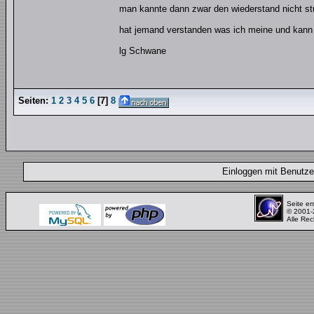
man kannte dann zwar den wiederstand nicht stu
hat jemand verstanden was ich meine und kann
lg Schwane
Seiten:
1
2
3
4
5
6
[
7
]
8
Einloggen mit Benut
Seite er
© 2001
Alle Rec