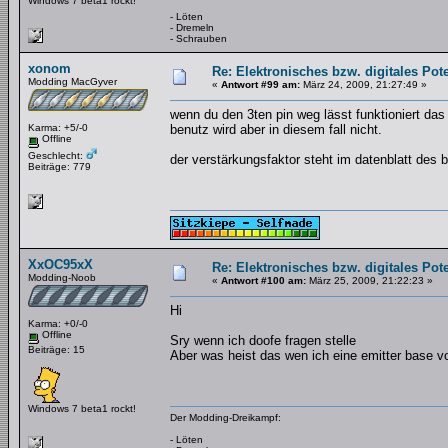
Windows 7 beta1 rockt!
- Löten
- Dremeln
- Schrauben
xonom
Re: Elektronisches bzw. digitales Pot
Modding MacGyver
«
Antwort #99 am:
März 24, 2009, 21:27:49 »
wenn du den 3ten pin weg lässt funktioniert da
Karma: +5/-0
benutz wird aber in diesem fall nicht.
Offline
Geschlecht:
der verstärkungsfaktor steht im datenblatt des 
Beiträge: 779
XxOC95xX
Re: Elektronisches bzw. digitales Pot
Modding-Noob
«
Antwort #100 am:
März 25, 2009, 21:22:23 »
Hi
Karma: +0/-0
Offline
Sry wenn ich doofe fragen stelle
Beiträge: 15
Aber was heist das wen ich eine emitter base v
Windows 7 beta1 rockt!
Der Modding-Dreikampf:
- Löten