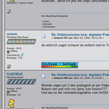
reserviert , bevor ich jetz mir chips zerschrott
Windows 7 beta1 rockt!
Der Modding-Dreikampf:
- Löten
- Dremeln
- Schrauben
xonom
Re: Elektronisches bzw. digitales Pot
Modding MacGyver
«
Antwort #97 am:
März 24, 2009, 18:21:28 »
da würd ich sagen schaust du einfach mal im Tu
Karma: +5/-0
Offline
Geschlecht:
Beiträge: 779
XxOC95xX
Re: Elektronisches bzw. digitales Pot
Modding-Noob
«
Antwort #98 am:
März 24, 2009, 21:20:40 »
Wuerde sagen pin 2 des analogpoti an pin Vwipe
Karma: +0/-0
Brauch nen poti nich nur 2pins zum funzen???
Offline
Und wie ist der verstaerkungsfaktor vom lm324
Beiträge: 15
Der Modding-Dreikampf: