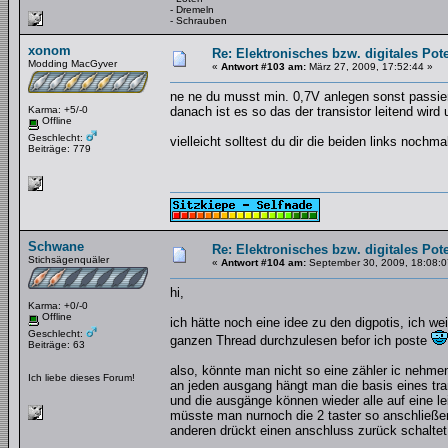
- Dremeln
- Schrauben
xonom
Re: Elektronisches bzw. digitales Pot
Modding MacGyver
«
Antwort #103 am:
März 27, 2009, 17:52:44 »
ne ne du musst min. 0,7V anlegen sonst passier
Karma: +5/-0
danach ist es so das der transistor leitend wird
Offline
Geschlecht:
vielleicht solltest du dir die beiden links noch
Beiträge: 779
Schwane
Re: Elektronisches bzw. digitales Pot
Stichsägenquäler
«
Antwort #104 am:
September 30, 2009, 18:08:0
hi,
Karma: +0/-0
Offline
ich hätte noch eine idee zu den digpotis, ich w
Geschlecht:
ganzen Thread durchzulesen befor ich poste
Beiträge: 63
also, könnte man nicht so eine zähler ic nehmen 
Ich liebe dieses Forum!
an jeden ausgang hängt man die basis eines tra
und die ausgänge können wieder alle auf eine l
müsste man nurnoch die 2 taster so anschließe
anderen drückt einen anschluss zurück schaltet