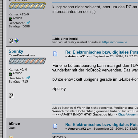
Administrator
klingt schon nicht schlecht, aber um das PC-t
interessantesten sein ;-)
Karma: +15/-0
Offline
Geschlecht:
Beiträge: 5088
...bis einer heult!
find virtual reality related boards at
https://vrforum.de
Spunky
Re: Elektronisches bzw. digitales Pot
Case-Konstrukteur
«
Antwort #91 am:
September 25, 2004, 17:27:23
Für eine Lüftersteuerung kann man gut den TDA8
Karma: +9/-0
wunderbar mit der NoDrop2 verwenden. Das war
Offline
Geschlecht:
b0nze entwickelt übrigens gerade im µ-Labs-For
Beiträge: 715
Spunky
„Liebe Nachwelt! Wenn Ihr nicht gerechter, friedlicher und 
Wunsch mit aller Hochachtung geäußert habend bin ich Euer 
--->>> AFAIK? IMHO? HTH? Guckst du hier ->
Chat-Akronym
b0nze
Re: Elektronisches bzw. digitales Pot
Gast
«
Antwort #92 am:
September 25, 2004, 19:33:53
*ROFL*