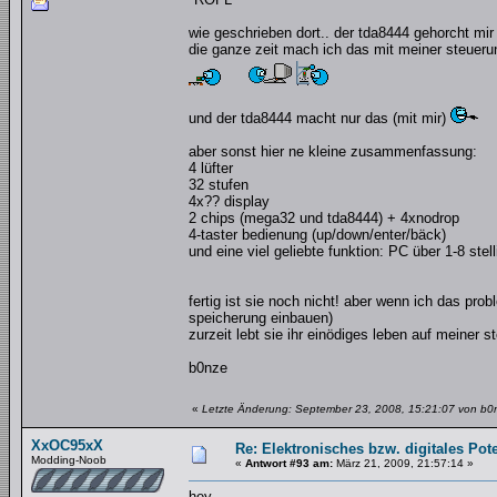
wie geschrieben dort.. der tda8444 gehorcht mir
die ganze zeit mach ich das mit meiner steueru
und der tda8444 macht nur das (mit mir)
aber sonst hier ne kleine zusammenfassung:
4 lüfter
32 stufen
4x?? display
2 chips (mega32 und tda8444) + 4xnodrop
4-taster bedienung (up/down/enter/bäck)
und eine viel geliebte funktion: PC über 1-8 stel
fertig ist sie noch nicht! aber wenn ich das pro
speicherung einbauen)
zurzeit lebt sie ihr einödiges leben auf meiner s
b0nze
«
Letzte Änderung: September 23, 2008, 15:21:07 von b0
XxOC95xX
Re: Elektronisches bzw. digitales Pot
Modding-Noob
«
Antwort #93 am:
März 21, 2009, 21:57:14 »
hey