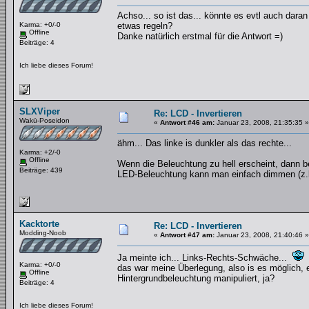
Achso... so ist das... könnte es evtl auch daran
Karma: +0/-0
etwas regeln?
Offline
Danke natürlich erstmal für die Antwort =)
Beiträge: 4
Ich liebe dieses Forum!
SLXViper
Re: LCD - Invertieren
Wakü-Poseidon
«
Antwort #46 am:
Januar 23, 2008, 21:35:35 »
ähm... Das linke is dunkler als das rechte...
Karma: +2/-0
Offline
Wenn die Beleuchtung zu hell erscheint, dann b
Beiträge: 439
LED-Beleuchtung kann man einfach dimmen (z.b
Kacktorte
Re: LCD - Invertieren
Modding-Noob
«
Antwort #47 am:
Januar 23, 2008, 21:40:46 »
Ja meinte ich... Links-Rechts-Schwäche...
Karma: +0/-0
das war meine Überlegung, also is es möglich,
Offline
Hintergrundbeleuchtung manipuliert, ja?
Beiträge: 4
Ich liebe dieses Forum!