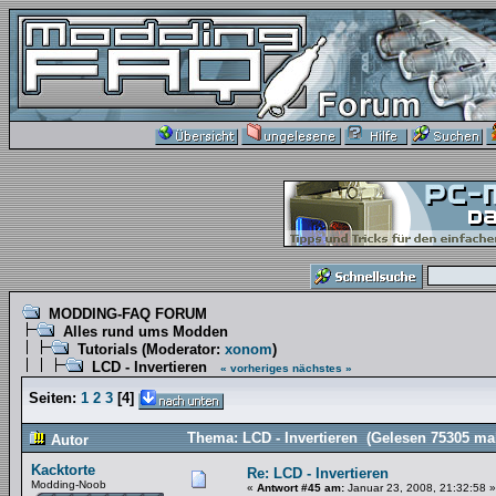
MODDING-FAQ FORUM
Alles rund ums Modden
Tutorials
(Moderator:
xonom
)
LCD - Invertieren
« vorheriges
nächstes »
Seiten:
1
2
3
[
4
]
Thema: LCD - Invertieren (Gelesen 75305 ma
Autor
Kacktorte
Re: LCD - Invertieren
Modding-Noob
«
Antwort #45 am:
Januar 23, 2008, 21:32:58 »