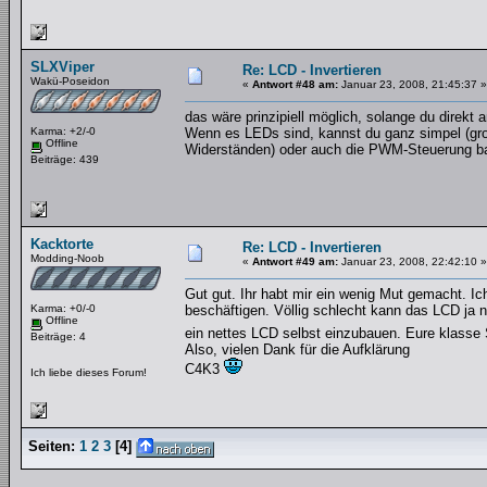
SLXViper
Re: LCD - Invertieren
Wakü-Poseidon
«
Antwort #48 am:
Januar 23, 2008, 21:45:37 »
das wäre prinzipiell möglich, solange du direkt
Karma: +2/-0
Wenn es LEDs sind, kannst du ganz simpel (gr
Offline
Widerständen) oder auch die PWM-Steuerung ba
Beiträge: 439
Kacktorte
Re: LCD - Invertieren
Modding-Noob
«
Antwort #49 am:
Januar 23, 2008, 22:42:10 »
Gut gut. Ihr habt mir ein wenig Mut gemacht. I
Karma: +0/-0
beschäftigen. Völlig schlecht kann das LCD ja 
Offline
ein nettes LCD selbst einzubauen. Eure klasse 
Beiträge: 4
Also, vielen Dank für die Aufklärung
C4K3
Ich liebe dieses Forum!
Seiten:
1
2
3
[
4
]