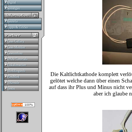
Digital
Digital
Sonstiges
Sonstiges
Bauteile
Bauteile
Tipps & Tricks
Tipps & Tricks
Case-Gallery
Case-Gallery
Case-Modder
Case-Modder
Caseumbau
Caseumbau
DNA-Tutorials
DNA-Tutorials
Eiskaltmacher
Eiskaltmacher
Moddingtech
Moddingtech
Die Kaltlichtkathode komplett verlö
PlexMod
PlexMod
gelötet welche dann über einen Sch
VRinside
VRinside
auf dass ihr Plus und Minus nicht ver
Testix
Testix
aber ich glaube n