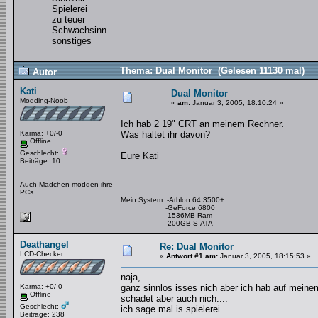
Spielerei
zu teuer
Schwachsinn
sonstiges
Thema: Dual Monitor (Gelesen 11130 mal)
Autor
Kati
Dual Monitor
Modding-Noob
«
am:
Januar 3, 2005, 18:10:24 »
Ich hab 2 19" CRT an meinem Rechner.
Karma: +0/-0
Was haltet ihr davon?
Offline
Geschlecht:
Eure Kati
Beiträge: 10
Auch Mädchen modden ihre
PCs.
Mein System -Athlon 64 3500+
-GeForce 6800
-1536MB Ram
-200GB S-ATA
Deathangel
Re: Dual Monitor
LCD-Checker
«
Antwort #1 am:
Januar 3, 2005, 18:15:53 »
naja,
Karma: +0/-0
ganz sinnlos isses nich aber ich hab auf mein
Offline
schadet aber auch nich....
Geschlecht:
ich sage mal is spielerei
Beiträge: 238