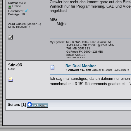
Crawler hat recht das kommt ganz auf den Eins
Karma: +0/-0
Wirklich nur für Programmierung, CAD und Video
Offline
angeklickt.
Geschlecht:
Beiträge: 18
MfG
M@ik
ALDI Gurken (Medion...)
NEIN DDANKE !
My System: MSI K7N2-Delta2 Plat. (Sockel A)
AMD Athlon XP 2500+ @2241 MHz
768 MB DDR 333
GeForce FX 5600 (128MB)
80GB ATA133
160GB S-ATA
StInk0R
Re: Dual Monitor
Gast
«
Antwort #11 am:
Januar 6, 2005, 13:23:01 »
Ich sag mal sonstiges, da ich daheim nur einen
manchmal mit 3 15" Röhrenmonis gearbeitet... 
Seiten:
[
1
]