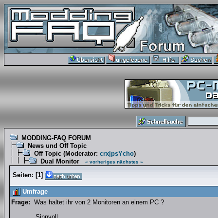
MODDING-FAQ FORUM
News und Off Topic
Off Topic
(Moderator:
crx|psYcho
)
Dual Monitor
« vorheriges
nächstes »
Seiten:
[
1
]
Umfrage
Frage:
Was haltet ihr von 2 Monitoren an einem PC ?
Sinnvoll