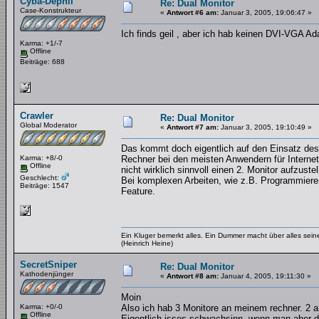
Cyba-Dephil
Re: Dual Monitor
Case-Konstrukteur
«
Antwort #6 am:
Januar 3, 2005, 19:06:47 »
Ich finds geil , aber ich hab keinen DVI-VGA Ada
Karma: +1/-7
Offline
Beiträge: 688
Crawler
Re: Dual Monitor
Global Moderator
«
Antwort #7 am:
Januar 3, 2005, 19:10:49 »
Das kommt doch eigentlich auf den Einsatz des 
Karma: +8/-0
Rechner bei den meisten Anwendern für Internets
Offline
nicht wirklich sinnvoll einen 2. Monitor aufzustel
Geschlecht:
Bei komplexen Arbeiten, wie z.B. Programmieren,
Beiträge: 1547
Feature.
Ein Kluger bemerkt alles. Ein Dummer macht über alles se
(Heinrich Heine)
SecretSniper
Re: Dual Monitor
Kathodenjünger
«
Antwort #8 am:
Januar 4, 2005, 19:11:30 »
Moin
Karma: +0/-0
Also ich hab 3 Monitore an meinem rechner. 2 
Offline
Eigentlich isses schwachsinn, wenn man aber di