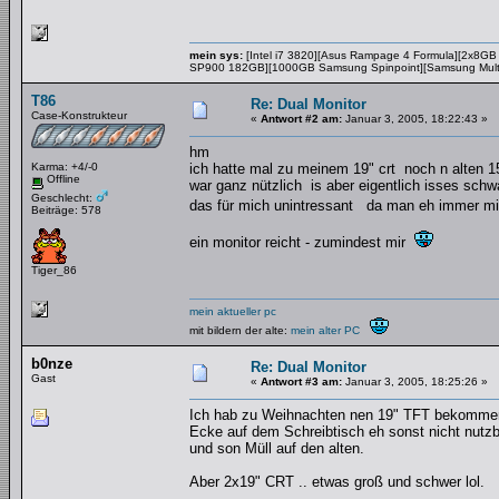
mein sys:
[Intel i7 3820][Asus Rampage 4 Formula][2x8GB
SP900 182GB][1000GB Samsung Spinpoint][Samsung Multin
T86
Re: Dual Monitor
Case-Konstrukteur
«
Antwort #2 am:
Januar 3, 2005, 18:22:43 »
hm
Karma: +4/-0
ich hatte mal zu meinem 19" crt noch n alten
Offline
war ganz nützlich is aber eigentlich isses sc
Geschlecht:
das für mich unintressant da man eh immer 
Beiträge: 578
ein monitor reicht - zumindest mir
Tiger_86
mein aktueller pc
mit bildern der alte:
mein alter PC
b0nze
Re: Dual Monitor
Gast
«
Antwort #3 am:
Januar 3, 2005, 18:25:26 »
Ich hab zu Weihnachten nen 19" TFT bekommen u
Ecke auf dem Schreibtisch eh sonst nicht nutz
und son Müll auf den alten.
Aber 2x19" CRT .. etwas groß und schwer lol.