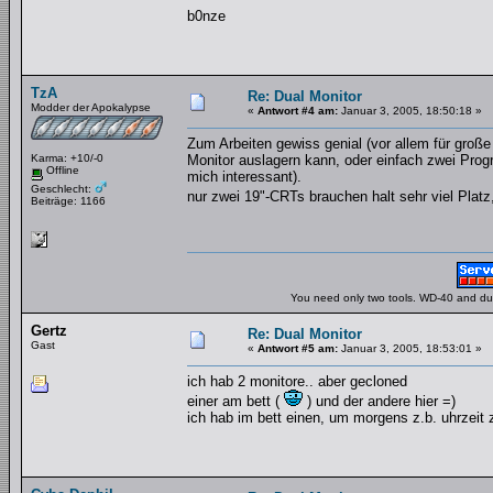
b0nze
TzA
Re: Dual Monitor
Modder der Apokalypse
«
Antwort #4 am:
Januar 3, 2005, 18:50:18 »
Zum Arbeiten gewiss genial (vor allem für groß
Karma: +10/-0
Monitor auslagern kann, oder einfach zwei Progr
Offline
mich interessant).
Geschlecht:
nur zwei 19"-CRTs brauchen halt sehr viel Platz
Beiträge: 1166
You need only two tools. WD-40 and duct
Gertz
Re: Dual Monitor
Gast
«
Antwort #5 am:
Januar 3, 2005, 18:53:01 »
ich hab 2 monitore.. aber gecloned
einer am bett (
) und der andere hier =)
ich hab im bett einen, um morgens z.b. uhrzeit