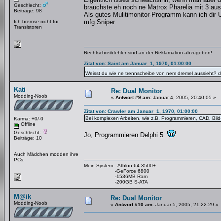
Geschlecht:
brauchste eh noch ne Matrox Pharelia mit 3 au
Beiträge: 98
Als gutes Mulitimonitor-Programm kann ich dir 
mfg Sniper
Ich bremse nicht für
Transistoren
Rechtschreibfehler sind an der Reklamation abzugeben!
Zitat von: Saint am Januar 1, 1970, 01:00:00
Weisst du wie ne trennscheibe von nem dremel aussieht? di
Kati
Re: Dual Monitor
Modding-Noob
«
Antwort #9 am:
Januar 4, 2005, 20:40:05 »
Zitat von: Crawler am Januar 1, 1970, 01:00:00
Bei komplexen Arbeiten, wie z.B. Programmieren, CAD, Bild- 
Karma: +0/-0
Offline
Geschlecht:
Jo, Programmieren Delphi 5
Beiträge: 10
Auch Mädchen modden ihre
PCs.
Mein System -Athlon 64 3500+
-GeForce 6800
-1536MB Ram
-200GB S-ATA
M@ik
Re: Dual Monitor
Modding-Noob
«
Antwort #10 am:
Januar 5, 2005, 21:22:29 »