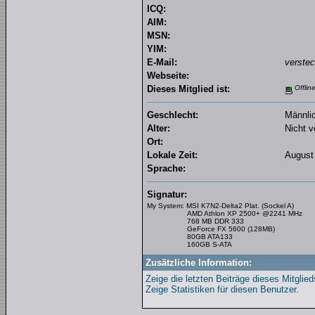
ICQ:
AIM:
MSN:
YIM:
E-Mail:
verstec
Webseite:
Dieses Mitglied ist:
Offlin
Geschlecht:
Männli
Alter:
Nicht v
Ort:
Lokale Zeit:
August 
Sprache:
Signatur:
My System: MSI K7N2-Delta2 Plat. (Sockel A)
AMD Athlon XP 2500+ @2241 MHz
768 MB DDR 333
GeForce FX 5600 (128MB)
80GB ATA133
160GB S-ATA
Zusätzliche Information:
Zeige die letzten Beiträge dieses Mitglied
Zeige Statistiken für diesen Benutzer.