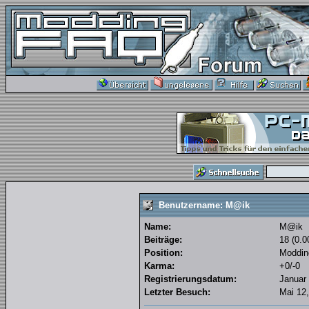
Benutzername: M@ik
Name:
M@ik
Beiträge:
18 (0.0
Position:
Moddin
Karma:
+0/-0
Registrierungsdatum:
Januar 
Letzter Besuch:
Mai 12,