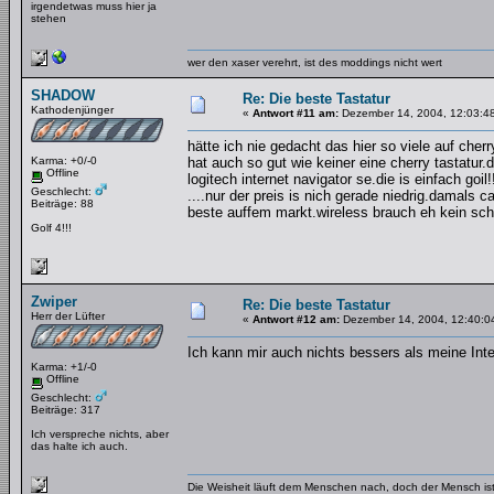
irgendetwas muss hier ja
stehen
wer den xaser verehrt, ist des moddings nicht wert
SHADOW
Re: Die beste Tastatur
Kathodenjünger
«
Antwort #11 am:
Dezember 14, 2004, 12:03:4
hätte ich nie gedacht das hier so viele auf che
Karma: +0/-0
hat auch so gut wie keiner eine cherry tastatur
Offline
logitech internet navigator se.die is einfach goil
Geschlecht:
....nur der preis is nich gerade niedrig.damals 
Beiträge: 88
beste auffem markt.wireless brauch eh kein sc
Golf 4!!!
Zwiper
Re: Die beste Tastatur
Herr der Lüfter
«
Antwort #12 am:
Dezember 14, 2004, 12:40:0
Ich kann mir auch nichts bessers als meine Inte
Karma: +1/-0
Offline
Geschlecht:
Beiträge: 317
Ich verspreche nichts, aber
das halte ich auch.
Die Weisheit läuft dem Menschen nach, doch der Mensch ist 