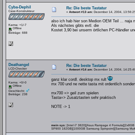
Cyba-Dephil
Re: Die beste Tastatur
Case-Konstrukteur
«
Antwort #13 am:
Dezember 14, 2004, 13:56:2
also ich hab hier son Medion OEM Teil ... naja ni
Karma: +1/-7
Als nächstes gibts evtl. die
Offline
Kostet 3,90 bei unserm örtlichen PC-Händler und
Beiträge: 688
Deathangel
Re: Die beste Tastatur
LCD-Checker
«
Antwort #14 am:
Dezember 14, 2004, 14:25:4
ganz klar cordl. desktop mx rult
Karma: +0/-0
mx 700 und ne nette tasta mit ordentlich sonder
Offline
Geschlecht:
mx700 => geil zum spielen
Beiträge: 238
Tasta=> Zusatztasten sehr praktisch
NOTE -> 1
mein sys:
[Intel i7 3820][Asus Rampage 4 Formula][2x8GB
SP900 182GB][1000GB Samsung Spinpoint][Samsung Multin