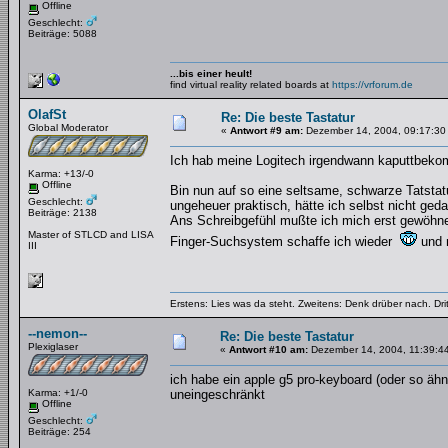
Offline
Geschlecht:
Beiträge: 5088
...bis einer heult!
find virtual reality related boards at
https://vrforum.de
OlafSt
Re: Die beste Tastatur
Global Moderator
«
Antwort #9 am:
Dezember 14, 2004, 09:17:30
Ich hab meine Logitech irgendwann kaputtbeko
Karma: +13/-0
Offline
Bin nun auf so eine seltsame, schwarze Tatst
Geschlecht:
ungeheuer praktisch, hätte ich selbst nicht geda
Beiträge: 2138
Ans Schreibgefühl mußte ich mich erst gewöhne
Master of STLCD and LISA
Finger-Suchsystem schaffe ich wieder
und 
III
Erstens: Lies was da steht. Zweitens: Denk drüber nach. Dri
--nemon--
Re: Die beste Tastatur
Plexiglaser
«
Antwort #10 am:
Dezember 14, 2004, 11:39:4
ich habe ein apple g5 pro-keyboard (oder so ähn
Karma: +1/-0
uneingeschränkt
Offline
Geschlecht:
Beiträge: 254