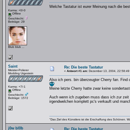
Welche Tastatur ist eurer Meinung nach die bes
Karma: +0/-0
Offline
Geschlecht:
Beiträge: 29
Blub blub ...
Saint
Re: Die beste Tastatur
Meister-Polierer
«
Antwort #1 am:
Dezember 13, 2004, 22:58:49
Modding Urgestein
Also ich pers. bin überzeugter Cherry fan. Find
Karma: +7/-1
Meine letzte Cherry hatte zwar keine sondertast
Offline
Geschlecht:
Auch wenn ich zugeben muss dass ich zur zeit au
Beiträge: 1572
irgendwelchen komplett pc's verkauft und manch
"Das Ziel des Künstlers ist die Erschaffung des Schönen. W
j0w bl0b
Re: Die beste Tastatur