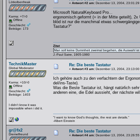
Lötkolbenfreak
«
Antwort #2 am:
Dezember 13, 2004, 23:01:29
Microsoft NaturalKeyboard Pro...
Karma: +7/-0
ergonomisch geformt (= in der Mitte geteilt), 
Offline
blöd ist nur die manchmal etwas schwergängige
Geschlecht:
Tastatur?"
Beiträge: 173
Zitat
Man soll keine Dummheit zweimal begehen, die Auswahl ist 
J.-Paul Satre, 1905-1980
TechnikMaster
Re: Die beste Tastatur
Global Moderator
«
Antwort #3 am:
Dezember 13, 2004, 23:13:00
Ich gehöre auch zu den verfachtern der Ergonomi
Karma: +10/-0
del/ins-Taste).
Offline
Was die Beste Tastatur ist, hängt natürlich seh
Geschlecht:
anderen eine, die Edel aussieht, der nächste wi
Beiträge: 1403
I didn't know it was
impossible when i did it.
"I want to know God's thoughts, the rest are details."
-Albert Einstein
gr@fx2
Re: Die beste Tastatur
Dremelfreund
«
Antwort #4 am:
Dezember 13, 2004, 23:26:55