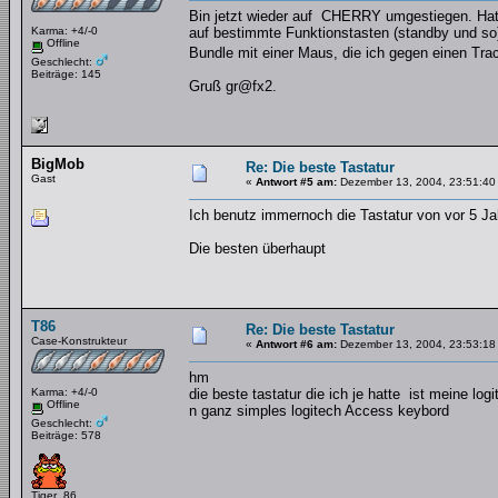
Bin jetzt wieder auf CHERRY umgestiegen. Hatt
Karma: +4/-0
auf bestimmte Funktionstasten (standby und so
Offline
Bundle mit einer Maus, die ich gegen einen Tr
Geschlecht:
Beiträge: 145
Gruß gr@fx2.
BigMob
Re: Die beste Tastatur
Gast
«
Antwort #5 am:
Dezember 13, 2004, 23:51:40
Ich benutz immernoch die Tastatur von vor 5 Jah
Die besten überhaupt
T86
Re: Die beste Tastatur
Case-Konstrukteur
«
Antwort #6 am:
Dezember 13, 2004, 23:53:18
hm
Karma: +4/-0
die beste tastatur die ich je hatte ist meine lo
Offline
n ganz simples logitech Access keybord
Geschlecht:
Beiträge: 578
Tiger_86