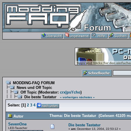
MODDING-FAQ FORUM
News und Off Topic
Off Topic
(Moderator:
crx|psYcho
)
Die beste Tastatur
« vorheriges
nächstes »
Seiten:
[
1
]
2
3
4
Thema: Die beste Tastatur (Gelesen 41105 ma
Autor
SevenOne
Die beste Tastatur
LED-Tauscher
«
am:
Dezember 13, 2004, 22:53:12 »