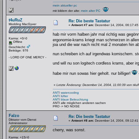
mein aktueller pc
mit bildern der alte:
mein alter PC
t4uRuZ
Re: Die beste Tastatur
Modding MacGyver
«
Antwort #7 am:
Dezember 14, 2004, 06:17:45
hab mir vorm halben jahr mal richtig was gegönn
Karma: +0/-0
ergonomie-krams kriegt man schmerzen in allen
Offline
joa und die war nach nicht mal 2 monaten hin a
Geschlecht:
Beiträge: 976
nun schreiben ich auf irgendwas komischem. ste
- LORD OF ONE MERCY -
und will nu son logitech cordless krams, aber irg
habe mir nun sowas hier geholt. nur billiger!
«
Letzte Änderung: Dezember 14, 2004, 11:00:39 von t4u
ANTI watercooling
ANTI lüfter
ANTI blaue Beleuchtung
ANTI alle möglichen anderen sachen
PRO -> NO NOISE
Falzo
Re: Die beste Tastatur
Diktator vom Dienst
«
Antwort #8 am:
Dezember 14, 2004, 09:12:41
Administrator
cherry, was sonst.
Karma: +15/-0