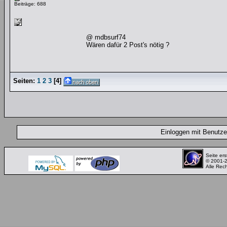
Beiträge: 688
@ mdbsurf74
Wären dafür 2 Post's nötig ?
Seiten:
1
2
3
[
4
]
Einloggen mit Benut
Seite ers
© 2001-
Alle Rec