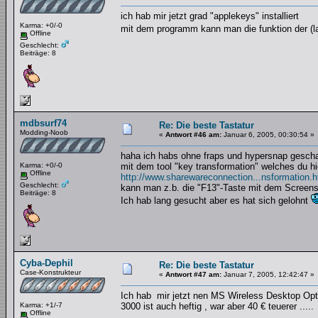
ich hab mir jetzt grad "applekeys" installiert
Karma: +0/-0
mit dem programm kann man die funktion der (la
Offline
Geschlecht:
Beiträge: 8
mdbsurf74
Re: Die beste Tastatur
Modding-Noob
«
Antwort #46 am:
Januar 6, 2005, 00:30:54 »
haha ich habs ohne fraps und hypersnap gescha
Karma: +0/-0
mit dem tool "key transformation" welches du hi
Offline
http://www.sharewareconnection...nsformation.
Geschlecht:
kann man z.b. die "F13"-Taste mit dem Screens
Beiträge: 8
Ich hab lang gesucht aber es hat sich gelohnt
Cyba-Dephil
Re: Die beste Tastatur
Case-Konstrukteur
«
Antwort #47 am:
Januar 7, 2005, 12:42:47 »
Ich hab mir jetzt nen MS Wireless Desktop Opt
Karma: +1/-7
3000 ist auch heftig , war aber 40 € teuerer .....
Offline