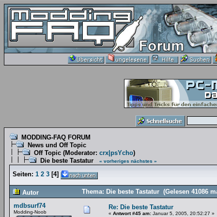
MODDING-FAQ FORUM
News und Off Topic
Off Topic
(Moderator:
crx|psYcho
)
Die beste Tastatur
« vorheriges
nächstes »
Seiten:
1
2
3
[
4
]
Thema: Die beste Tastatur (Gelesen 41086 m
Autor
mdbsurf74
Re: Die beste Tastatur
Modding-Noob
«
Antwort #45 am:
Januar 5, 2005, 20:52:27 »