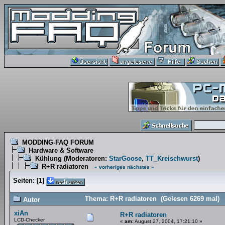
MODDING-FAQ FORUM
Hardware & Software
Kühlung
(Moderatoren:
StarGoose
,
TT_Kreischwurst
)
R+R radiatoren
« vorheriges
nächstes »
Seiten:
[
1
]
Thema: R+R radiatoren (Gelesen 6269 mal)
Autor
xiAn
R+R radiatoren
LCD-Checker
«
am:
August 27, 2004, 17:21:10 »