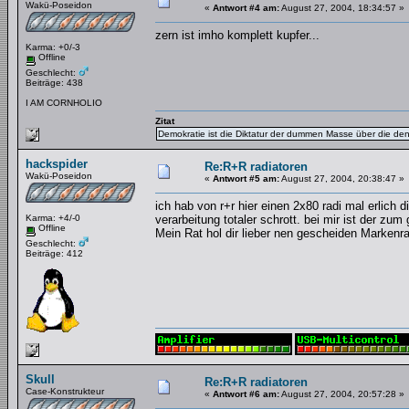
Wakü-Poseidon
«
Antwort #4 am:
August 27, 2004, 18:34:57 »
zern ist imho komplett kupfer...
Karma: +0/-3
Offline
Geschlecht:
Beiträge: 438
I AM CORNHOLIO
Zitat
Demokratie ist die Diktatur der dummen Masse über die de
hackspider
Re:R+R radiatoren
Wakü-Poseidon
«
Antwort #5 am:
August 27, 2004, 20:38:47 »
ich hab von r+r hier einen 2x80 radi mal erlich d
Karma: +4/-0
verarbeitung totaler schrott. bei mir ist der zu
Offline
Mein Rat hol dir lieber nen gescheiden Markenr
Geschlecht:
Beiträge: 412
Skull
Re:R+R radiatoren
Case-Konstrukteur
«
Antwort #6 am:
August 27, 2004, 20:57:28 »