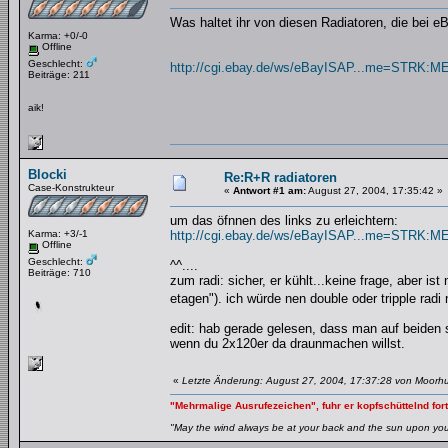
Was haltet ihr von diesen Radiatoren, die bei 
Karma: +0/-0
Offline
Geschlecht:
http://cgi.ebay.de/ws/eBayISAP...me=STRK:M
Beiträge: 211
aik!
Blocki
Re:R+R radiatoren
Case-Konstrukteur
«
Antwort #1 am:
August 27, 2004, 17:35:42 »
um das öfnnen des links zu erleichtern:
Karma: +3/-1
http://cgi.ebay.de/ws/eBayISAP...me=STRK:M
Offline
Geschlecht:
^^....
Beiträge: 710
zum radi: sicher, er kühlt...keine frage, aber ist
etagen"). ich würde nen double oder tripple rad
edit: hab gerade gelesen, dass man auf beiden 
wenn du 2x120er da draunmachen willst.
«
Letzte Änderung: August 27, 2004, 17:37:28 von Moorh
"Mehrmalige Ausrufezeichen", fuhr er kopfschüttelnd fort
"May the wind always be at your back and the sun upon your 