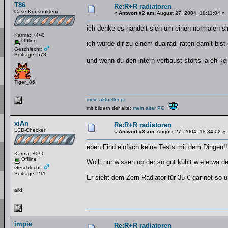
T86
Re:R+R radiatoren
Case-Konstrukteur
«
Antwort #2 am:
August 27, 2004, 18:11:04 »
ich denke es handelt sich um einen normalen si
Karma: +4/-0
Offline
ich würde dir zu einem dualradi raten damit bist 
Geschlecht:
Beiträge: 578
und wenn du den intern verbaust störts ja eh k
Tiger_86
mein aktueller pc
mit bildern der alte:
mein alter PC
xiAn
Re:R+R radiatoren
LCD-Checker
«
Antwort #3 am:
August 27, 2004, 18:34:02 »
eben.Find einfach keine Tests mit dem Dingen!!
Karma: +0/-0
Offline
Wollt nur wissen ob der so gut kühlt wie etwa 
Geschlecht:
Beiträge: 211
Er sieht dem Zern Radiator für 35 € gar net so u
aik!
impie
Re:R+R radiatoren