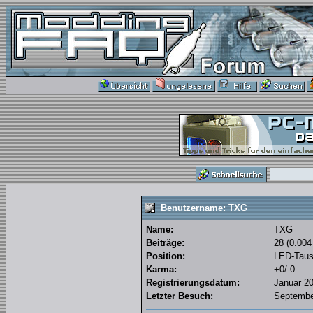
Benutzername: TXG
Name:
TXG
Beiträge:
28 (0.004
Position:
LED-Taus
Karma:
+0/-0
Registrierungsdatum:
Januar 20
Letzter Besuch:
September