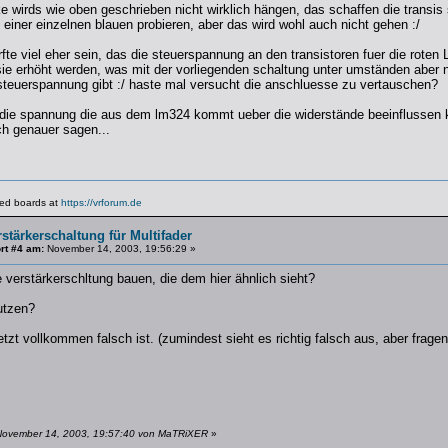
e wirds wie oben geschrieben nicht wirklich hängen, das schaffen die transis
 einer einzelnen blauen probieren, aber das wird wohl auch nicht gehen :/
fte viel eher sein, das die steuerspannung an den transistoren fuer die roten 
ie erhöht werden, was mit der vorliegenden schaltung unter umständen aber ni
 steuerspannung gibt :/ haste mal versucht die anschluesse zu vertauschen?
 die spannung die aus dem lm324 kommt ueber die widerstände beeinflussen k
ch genauer sagen...
lated boards at
https://vrforum.de
stärkerschaltung für Multifader
rt #4 am:
November 14, 2003, 19:56:29 »
 verstärkerschltung bauen, die dem hier ähnlich sieht?
utzen?
etzt vollkommen falsch ist. (zumindest sieht es richtig falsch aus, aber frage
November 14, 2003, 19:57:40 von MaTRiXER
»