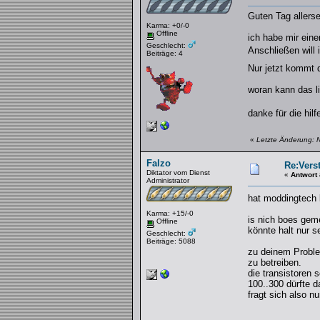
Guten Tag allerse
Karma: +0/-0
Offline
ich habe mir ein
Geschlecht:
Anschließen will 
Beiträge: 4
Nur jetzt kommt 
woran kann das l
danke für die hil
«
Letzte Änderung: 
Falzo
Re:Verst
Diktator vom Dienst
«
Antwort
Administrator
hat moddingtech
Karma: +15/-0
is nich boes geme
Offline
könnte halt nur s
Geschlecht:
Beiträge: 5088
zu deinem Proble
zu betreiben.
die transistoren
100..300 dürfte d
fragt sich also n