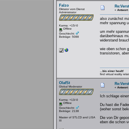
Falzo
Re:Verst
Diktator vom Dienst
«
Antwort
Administrator
also zunächst mal
mehr spannung un
Karma: +15/-0
Offline
um mehr spannung
Geschlecht:
darüberhinaus mu
Beiträge: 5088
widerstand brauch
wie oben schon g
transistoren, abe
...bis einer heult!
find virtual reality re
OlafSt
Re:Verst
Global Moderator
«
Antwort
Ich schlage eine
Karma: +13/-0
Offline
Du hast die Fade
Geschlecht:
(woher sonst bek
Beiträge: 2138
Die von Dir gepos
Master of STLCD and LISA
III
eben die schon v