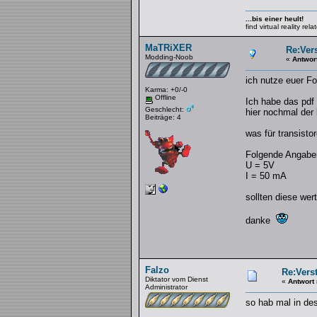
...bis einer heult!
find virtual reality re
MaTRiXER
Re:Vers
Modding-Noob
«
Antwor
ich nutze euer Fo
Karma: +0/-0
Offline
Ich habe das pdf 
Geschlecht:
hier nochmal der
Beiträge: 4
was für transisto
Folgende Angabe
U = 5V
I = 50 mA
sollten diese we
danke
Falzo
Re:Verst
Diktator vom Dienst
«
Antwort
Administrator
so hab mal in des