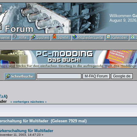
Willkommen
Ga
August 9, 2026
TzA
)
ader
« vorheriges
nächstes »
erschaltung für Multifader (Gelesen 7929 mal)
ärkerschaltung für Multifader
ovember 11, 2003, 14:47:23 »