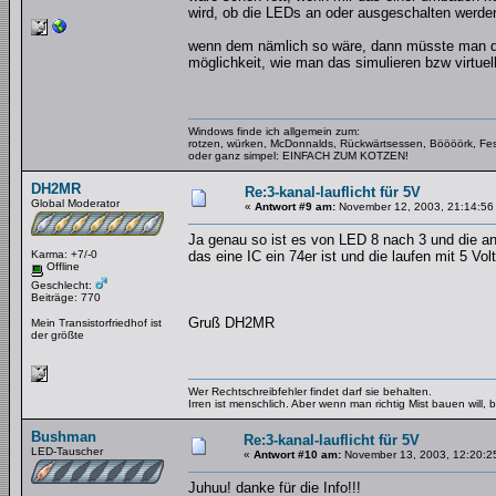
wird, ob die LEDs an oder ausgeschalten werden..
wenn dem nämlich so wäre, dann müsste man di
möglichkeit, wie man das simulieren bzw virtuel
Windows finde ich allgemein zum:
rotzen, würken, McDonnalds, Rückwärtsessen, Böööörk, Fes
oder ganz simpel: EINFACH ZUM KOTZEN!
DH2MR
Re:3-kanal-lauflicht für 5V
Global Moderator
«
Antwort #9 am:
November 12, 2003, 21:14:56
Ja genau so ist es von LED 8 nach 3 und die an
Karma: +7/-0
das eine IC ein 74er ist und die laufen mit 5 Volt
Offline
Geschlecht:
Beiträge: 770
Gruß DH2MR
Mein Transistorfriedhof ist
der größte
Wer Rechtschreibfehler findet darf sie behalten.
Irren ist menschlich. Aber wenn man richtig Mist bauen will
Bushman
Re:3-kanal-lauflicht für 5V
LED-Tauscher
«
Antwort #10 am:
November 13, 2003, 12:20:2
Juhuu! danke für die Info!!!