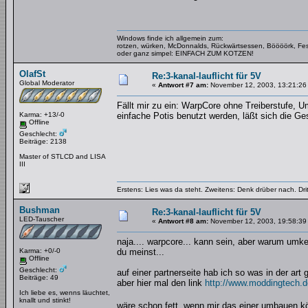
Windows finde ich allgemein zum:
rotzen, würken, McDonnalds, Rückwärtsessen, Böööörk, Fes
oder ganz simpel: EINFACH ZUM KOTZEN!
OlafSt
Re:3-kanal-lauflicht für 5V
Global Moderator
«
Antwort #7 am:
November 12, 2003, 13:21:26
Fällt mir zu ein: WarpCore ohne Treiberstufe, 
Karma: +13/-0
einfache Potis benutzt werden, läßt sich die G
Offline
Geschlecht:
Beiträge: 2138
Master of STLCD and LISA
III
Erstens: Lies was da steht. Zweitens: Denk drüber nach. Dri
Bushman
Re:3-kanal-lauflicht für 5V
LED-Tauscher
«
Antwort #8 am:
November 12, 2003, 19:58:39
naja.... warpcore... kann sein, aber warum umke
Karma: +0/-0
du meinst...
Offline
Geschlecht:
auf einer partnerseite hab ich so was in der art g
Beiträge: 49
aber hier mal den link
http://www.moddingtech.de
Ich liebe es, wenns läuchtet,
knallt und stinkt!
wäre schon fett, wenn mir das einer umbauen 