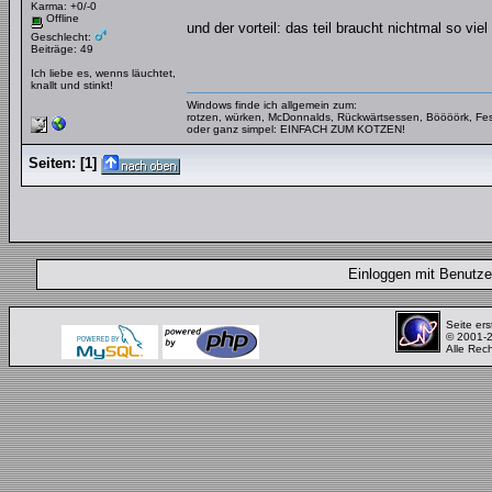
Karma: +0/-0
Offline
und der vorteil: das teil braucht nichtmal so viel
Geschlecht:
Beiträge: 49
Ich liebe es, wenns läuchtet,
knallt und stinkt!
Windows finde ich allgemein zum:
rotzen, würken, McDonnalds, Rückwärtsessen, Böööörk, Fes
oder ganz simpel: EINFACH ZUM KOTZEN!
Seiten:
[
1
]
Einloggen mit Benut
Seite ers
© 2001-
Alle Rec