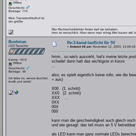
Offline
Geschlecht:
Beiträge: 770
Mein Transistorfriedhof ist
der größte
Wer Rechtschreibfehler findet darf sie behalten.
Irren ist menschlich. Aber wenn man richtig Mist bauen will
Bushman
Re:3-kanal-lauflicht für 5V
LED-Tauscher
«
Antwort #6 am:
November 12, 2003, 13:06:43
hmm.. so wie's aussieht, hat's meine letzte p
Karma: +0/-0
schade! dann halt das wichtigste in kürze:
Offline
...
Geschlecht:
Beiträge: 49
also, es spielt eigentlich keine rolle, wie die
Ich liebe es, wenns läuchtet,
= aus)
knallt und stinkt!
X00 (1. schritt)
XX0 (2. schritt)
XXX ...
0XX
00X
000
kann man die geschwindigkeit auch gleich noch p
und wie gesagt: das teil muss an 5 V betreibbar
als LED kann man ganz normale LEDs berechnen!