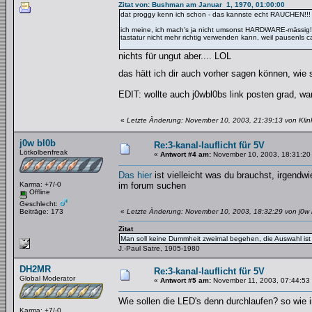
Zitat von: Bushman am Januar 1, 1970, 01:00:00
dat proggy kenn ich schon - das kannste echt RAUCHEN!!!
ich meine, ich mach's ja nicht umsonst HARDWARE-mässig! 
tastatur nicht mehr richtig verwenden kann, weil pausenls ca
nichts für ungut aber.... LOL
das hätt ich dir auch vorher sagen können, wie 
EDIT: wollte auch j0wbl0bs link posten grad, war
«
Letzte Änderung: November 10, 2003, 21:39:13 von Klink
j0w bl0b
Re:3-kanal-lauflicht für 5V
Lötkolbenfreak
«
Antwort #4 am:
November 10, 2003, 18:31:20
Das hier
ist vielleicht was du brauchst, irgendw
Karma: +7/-0
im forum suchen
Offline
Geschlecht:
Beiträge: 173
«
Letzte Änderung: November 10, 2003, 18:32:29 von j0w 
Zitat
Man soll keine Dummheit zweimal begehen, die Auswahl ist 
J.-Paul Satre, 1905-1980
DH2MR
Re:3-kanal-lauflicht für 5V
Global Moderator
«
Antwort #5 am:
November 11, 2003, 07:44:53
Wie sollen die LED's denn durchlaufen? so wie i
Karma: +7/-0