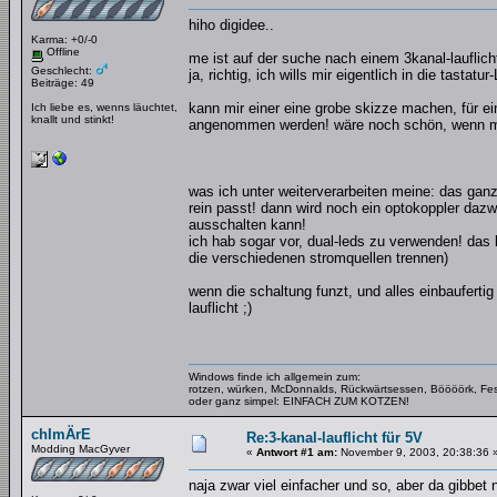
hiho digidee..
Karma: +0/-0
Offline
me ist auf der suche nach einem 3kanal-lauflicht
Geschlecht:
ja, richtig, ich wills mir eigentlich in die tast
Beiträge: 49
kann mir einer eine grobe skizze machen, für 
Ich liebe es, wenns läuchtet,
knallt und stinkt!
angenommen werden! wäre noch schön, wenn ma
was ich unter weiterverarbeiten meine: das ganze
rein passt! dann wird noch ein optokoppler daz
ausschalten kann!
ich hab sogar vor, dual-leds zu verwenden! das 
die verschiedenen stromquellen trennen)
wenn die schaltung funzt, und alles einbaufertig
lauflicht ;)
Windows finde ich allgemein zum:
rotzen, würken, McDonnalds, Rückwärtsessen, Böööörk, Fes
oder ganz simpel: EINFACH ZUM KOTZEN!
chImÄrE
Re:3-kanal-lauflicht für 5V
Modding MacGyver
«
Antwort #1 am:
November 9, 2003, 20:38:36 
naja zwar viel einfacher und so, aber da gibbet 