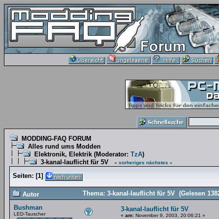
MODDING-FAQ FORUM
Alles rund ums Modden
Elektronik, Elektrik
(Moderator:
TzA
)
3-kanal-lauflicht für 5V
« vorheriges
nächstes »
Seiten:
[
1
]
Thema: 3-kanal-lauflicht für 5V (Gelesen 138
Autor
Bushman
3-kanal-lauflicht für 5V
LED-Tauscher
«
am:
November 9, 2003, 20:06:21 »