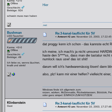
Karma: +2/-0
Offline
Hier
Geschlecht:
Beiträge: 924
schwein muss man haben
.net
Bushman
Re:3-kanal-lauflicht für 5V
LED-Tauscher
«
Antwort #2 am:
November 10, 2003, 17:22:45
dat proggy kenn ich schon - das kannste echt
Karma: +0/-0
Offline
ich meine, ich mach's ja nicht umsonst HARDW
Geschlecht:
haste den S****ss, dass man die tastatur nicht 
Beiträge: 49
numlock raus usw! das ist shit!
Ich liebe es, wenns läuchtet,
knallt und stinkt!
darum will ich's hardwaremässig lösen! dann bli
also, plz! kann mir einer helfen? vielleicht ei
Windows finde ich allgemein zum:
rotzen, würken, McDonnalds, Rückwärtsessen, Böööörk, Fes
oder ganz simpel: EINFACH ZUM KOTZEN!
Klinkerstein
Re:3-kanal-lauflicht für 5V
Gast
«
Antwort #3 am:
November 10, 2003, 17:27:46