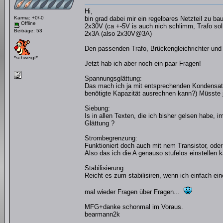
Hi,
Karma: +0/-0
bin grad dabei mir ein regelbares Netzteil zu b
Offline
2x30V (ca +-5V is auch nich schlimm, Trafo soll
Beiträge: 53
2x3A (also 2x30V@3A)
Den passenden Trafo, Brückengleichrichter und 
*schweigt*
Jetzt hab ich aber noch ein paar Fragen!
Spannungsglättung:
Das mach ich ja mit entsprechenden Kondensato
benötigte Kapazität ausrechnen kann?) Müsste 
Siebung:
Is in allen Texten, die ich bisher gelsen habe, 
Glättung ?
Strombegrenzung:
Funktioniert doch auch mit nem Transistor, oder
Also das ich die A genauso stufelos einstellen k
Stabilisierung:
Reicht es zum stabilisiren, wenn ich einfach ei
mal wieder Fragen über Fragen...
MFG+danke schonmal im Voraus.
bearmann2k