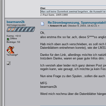
Zitat
Man soll keine Dummheit zweimal begehen, die Auswahl ist 
J.-Paul Satre, 1905-1980
bearmann2k
Re:Strombegrenzung, Spannungsstabilis
Stichsägenquäler
«
Antwort #4 am:
Oktober 9, 2003, 18:42:21 »
Ok,
Karma: +0/-0
also erstma thx so far..ach, diese S****ss ang
Offline
Beiträge: 53
Hab mich oben auch verschrieben, es soll nich
Datenblättern entnehmen konnte), wie der LM317,
Danke für den Link, allerdings möchte ich nat
*schweigt*
trotzdem Danke, waren en paar gute Infos drin.
Ich versteh aber leider nich ganz deinen Post 
regeln kann, wie gesagt, ich möchte ja kein Fe
Nun eine Frage zu den Spulen...sollen die auch
MFG
bearmann2k
Werd mich nochma über die Datenblätter hänge