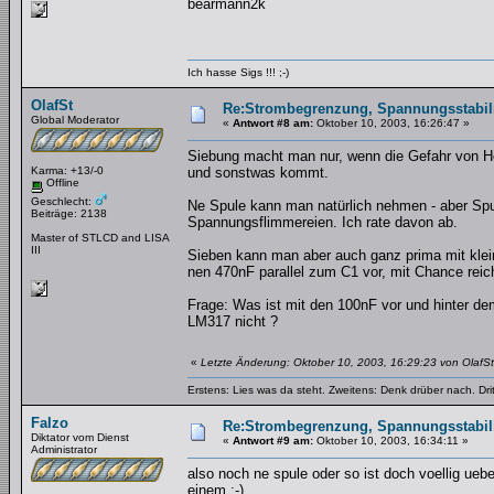
bearmann2k
Ich hasse Sigs !!! ;-)
OlafSt
Re:Strombegrenzung, Spannungsstabilis
Global Moderator
«
Antwort #8 am:
Oktober 10, 2003, 16:26:47 »
Siebung macht man nur, wenn die Gefahr von H
Karma: +13/-0
und sonstwas kommt.
Offline
Geschlecht:
Ne Spule kann man natürlich nehmen - aber Spu
Beiträge: 2138
Spannungsflimmereien. Ich rate davon ab.
Master of STLCD and LISA
III
Sieben kann man aber auch ganz prima mit klei
nen 470nF parallel zum C1 vor, mit Chance reic
Frage: Was ist mit den 100nF vor und hinter d
LM317 nicht ?
«
Letzte Änderung: Oktober 10, 2003, 16:29:23 von OlafSt
Erstens: Lies was da steht. Zweitens: Denk drüber nach. Dri
Falzo
Re:Strombegrenzung, Spannungsstabilis
Diktator vom Dienst
«
Antwort #9 am:
Oktober 10, 2003, 16:34:11 »
Administrator
also noch ne spule oder so ist doch voellig ueb
einem ;-)