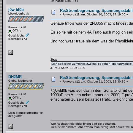
Ich hasse Sigs !!! ;-)
j0w bl0b
Re:Strombegrenzung, Spannungsstabilis
Lötkolbenfreak
«
Antwort #11 am:
Oktober 10, 2003, 17:19:06 »
Genaue Info's was der 2N3055 macht findest du 
Karma: +7/-0
Offline
Es sollte mit deinem 4A Trafo auch möglich sein
Geschlecht:
Beiträge: 173
Und nochwas: traue nie dem was der Physiklehr
Zitat
Man soll keine Dummheit zweimal begehen, die Auswahl ist 
J.-Paul Satre, 1905-1980
DH2MR
Re:Strombegrenzung, Spannungsstabilis
Global Moderator
«
Antwort #12 am:
Oktober 11, 2003, 12:30:15 »
@j0wbl0b was soll das in dem Schaltbild mit de
Karma: +7/-0
1000µF pro A, ich nehm immer ca. 2000µF pro A
Offline
einschalten zu sehr belastet (Trafo, Gleichrich
Geschlecht:
Beiträge: 770
Mein Transistorfriedhof ist
der größte
Wer Rechtschreibfehler findet darf sie behalten.
Irren ist menschlich. Aber wenn man richtig Mist bauen will