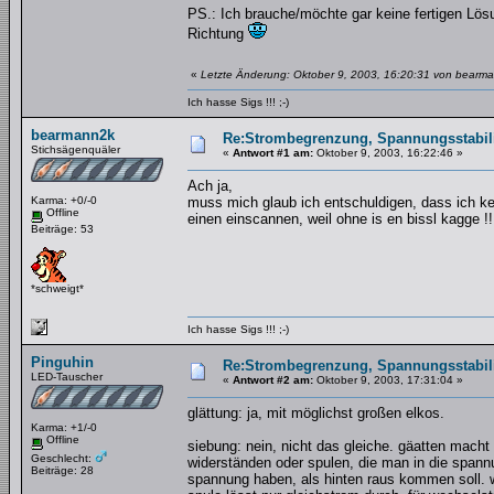
PS.: Ich brauche/möchte gar keine fertigen Lösu
Richtung
«
Letzte Änderung: Oktober 9, 2003, 16:20:31 von bearm
Ich hasse Sigs !!! ;-)
bearmann2k
Re:Strombegrenzung, Spannungsstabilis
Stichsägenquäler
«
Antwort #1 am:
Oktober 9, 2003, 16:22:46 »
Ach ja,
Karma: +0/-0
muss mich glaub ich entschuldigen, dass ich kein
Offline
einen einscannen, weil ohne is en bissl kagge !!
Beiträge: 53
*schweigt*
Ich hasse Sigs !!! ;-)
Pinguhin
Re:Strombegrenzung, Spannungsstabilis
LED-Tauscher
«
Antwort #2 am:
Oktober 9, 2003, 17:31:04 »
glättung: ja, mit möglichst großen elkos.
Karma: +1/-0
Offline
siebung: nein, nicht das gleiche. gäatten macht
Geschlecht:
widerständen oder spulen, die man in die spann
Beiträge: 28
spannung haben, als hinten raus kommen soll. w