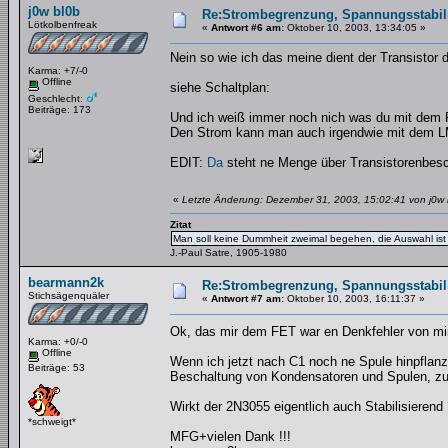
j0w bl0b
Re:Strombegrenzung, Spannungsstabilis
Lötkolbenfreak
«
Antwort #6 am:
Oktober 10, 2003, 13:34:05 »
Nein so wie ich das meine dient der Transistor 
Karma: +7/-0
Offline
siehe Schaltplan:
Geschlecht:
Beiträge: 173
Und ich weiß immer noch nich was du mit dem F
Den Strom kann man auch irgendwie mit dem LM 
EDIT:
Da
steht ne Menge über Transistorenbesc
«
Letzte Änderung: Dezember 31, 2003, 15:02:41 von j0w 
Zitat
Man soll keine Dummheit zweimal begehen, die Auswahl ist 
J.-Paul Satre, 1905-1980
bearmann2k
Re:Strombegrenzung, Spannungsstabilis
Stichsägenquäler
«
Antwort #7 am:
Oktober 10, 2003, 16:11:37 »
Ok, das mir dem FET war en Denkfehler von mir.
Karma: +0/-0
Offline
Wenn ich jetzt nach C1 noch ne Spule hinpflanzt
Beiträge: 53
Beschaltung von Kondensatoren und Spulen, z
Wirkt der 2N3055 eigentlich auch Stabilisierend
*schweigt*
MFG+vielen Dank !!!