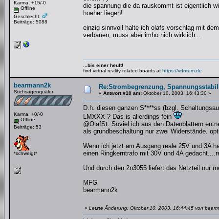
Karma: +15/-0
die spannung die da rauskommt ist eigentlich wi
Offline
hoeher liegen!
Geschlecht:
Beiträge: 5088
einzig sinnvoll halte ich olafs vorschlag mit 
verbauen, muss aber imho nich wirklich...
...bis einer heult!
find virtual reality related boards at
https://vrforum.de
bearmann2k
Re:Strombegrenzung, Spannungsstabilis
Stichsägenquäler
«
Antwort #10 am:
Oktober 10, 2003, 16:43:30 »
D.h. diesen ganzen S****ss (bzgl. Schaltungsauf
Karma: +0/-0
LMXXX ? Das is allerdings fein
Offline
@OlafSt: Soviel ich aus den Datenblättern ent
Beiträge: 53
als grundbeschaltung nur zwei Widerstände. opt
Wenn ich jetzt am Ausgang reale 25V und 3A ha
einen Ringkerntrafo mit 30V und 4A gedacht....r
*schweigt*
Und durch den 2n3055 liefert das Netzteil nur 
MFG
bearmann2k
«
Letzte Änderung: Oktober 10, 2003, 16:44:45 von bear