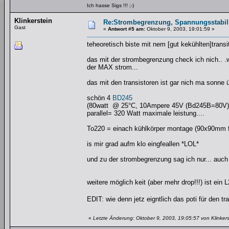
Ich hasse Sigs !!! ;-)
Klinkerstein
Re:Strombegrenzung, Spannungsstabilis
Gast
«
Antwort #5 am:
Oktober 9, 2003, 19:01:59 »
teheoretisch biste mit nem [gut kekühlten]trans
das mit der strombegrenzung check ich nich.. .
der MAX strom...
das mit den transistoren ist gar nich ma sonne ü
schön 4
BD245
(80watt @ 25°C, 10Ampere 45V (Bd245B=80V)
parallel= 320 Watt maximale leistung....
To220 = einach kühlkörper montage (90x90mm fl
is mir grad aufm klo eingfeallen *LOL*
und zu der strombegrenzung sag ich nur... auch 
weitere möglich keit (aber mehr drop!!!) ist ein
EDIT: wie denn jetz eigntlich das poti für den
«
Letzte Änderung: Oktober 9, 2003, 19:05:57 von Klinkers