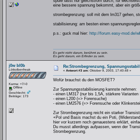
spule lässt nur gleichstrom durch, für wechsel
eine bessere spannung bekommt, aber ein größe
strombegrenzung: soll mit dem lm317 gehen, ste
stabilisierung: am besten einen spannungsregler
p.s.: guck mal hier:
http://forum.easy-mod.de/w
Es geht nicht darum, berühmt zu sein.
Es geht darum, ein Erfinder zu sein.
j0w bl0b
Re:Strombegrenzung, Spannungsstabilis
Lötkolbenfreak
«
Antwort #3 am:
Oktober 9, 2003, 17:40:48 »
Wofür brauchst du den MOSFET?
Karma: +7/-0
Offline
Zur Spannungsstabilisierung kannste nehmen:
Geschlecht:
- einen LM317 (nur bis 1,5A, stärkere Variante
Beiträge: 173
- einen L200 (=> Forensuche)
- einen LM2576 (=> Forensuche oder Klinkerstein 
Zur Strombegrenzung reicht ein starker Transist
+Pol und Basis machst du ein Poti, (Widerstan
hier vor kurzem noch genauestens erklärt, einfa
Du musst allerdings aufpassen, wenn der Transi
Strombegrenzung.