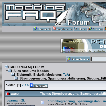
MODDING-FAQ FORUM
Alles rund ums Modden
Elektronik, Elektrik
(Moderator:
TzA
)
Strombegrenzung, Spannungsstabilisierung, Siebung..Hilfe
Seiten:
[
1
]
2
3
4
Thema: Strombegrenzung, Spannungsstabilisi
Autor
bearmann2k
Strombegrenzung, Spannungsstabilisier
Stichsägenquäler
«
am:
Oktober 9, 2003, 16:19:49 »