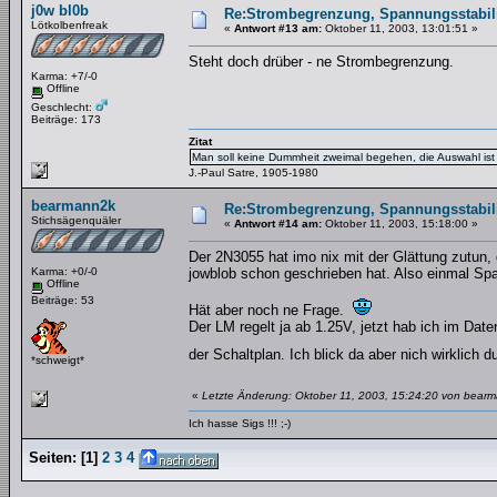
j0w bl0b
Re:Strombegrenzung, Spannungsstabilis
Lötkolbenfreak
«
Antwort #13 am:
Oktober 11, 2003, 13:01:51 »
Steht doch drüber - ne Strombegrenzung.
Karma: +7/-0
Offline
Geschlecht:
Beiträge: 173
Zitat
Man soll keine Dummheit zweimal begehen, die Auswahl ist 
J.-Paul Satre, 1905-1980
bearmann2k
Re:Strombegrenzung, Spannungsstabilis
Stichsägenquäler
«
Antwort #14 am:
Oktober 11, 2003, 15:18:00 »
Der 2N3055 hat imo nix mit der Glättung zutun
Karma: +0/-0
jowblob schon geschrieben hat. Also einmal S
Offline
Beiträge: 53
Hät aber noch ne Frage.
Der LM regelt ja ab 1.25V, jetzt hab ich im Dat
der Schaltplan. Ich blick da aber nich wirklich
*schweigt*
«
Letzte Änderung: Oktober 11, 2003, 15:24:20 von bear
Ich hasse Sigs !!! ;-)
Seiten:
[
1
]
2
3
4