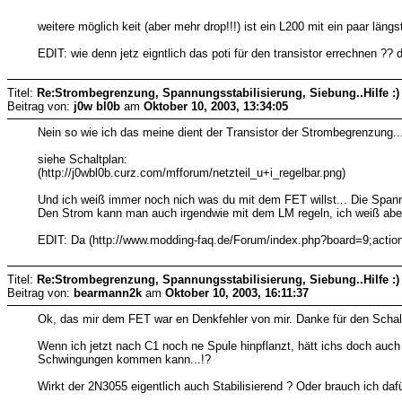
weitere möglich keit (aber mehr drop!!!) ist ein L200 mit ein paar läng
EDIT: wie denn jetz eigntlich das poti für den transistor errechnen 
Titel:
Re:Strombegrenzung, Spannungsstabilisierung, Siebung..Hilfe :)
Beitrag von:
j0w bl0b
am
Oktober 10, 2003, 13:34:05
Nein so wie ich das meine dient der Transistor der Strombegrenzung..
siehe Schaltplan:
(http://j0wbl0b.curz.com/mfforum/netzteil_u+i_regelbar.png)
Und ich weiß immer noch nich was du mit dem FET willst... Die Spa
Den Strom kann man auch irgendwie mit dem LM regeln, ich weiß abe
EDIT: Da (http://www.modding-faq.de/Forum/index.php?board=9;action
Titel:
Re:Strombegrenzung, Spannungsstabilisierung, Siebung..Hilfe :)
Beitrag von:
bearmann2k
am
Oktober 10, 2003, 16:11:37
Ok, das mir dem FET war en Denkfehler von mir. Danke für den Schaltpl
Wenn ich jetzt nach C1 noch ne Spule hinpflanzt, hätt ichs doch auc
Schwingungen kommen kann...!?
Wirkt der 2N3055 eigentlich auch Stabilisierend ? Oder brauch ich daf