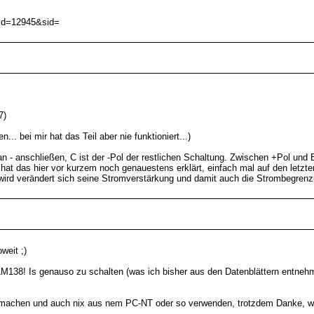
adid=12945&sid=
7)
. bei mir hat das Teil aber nie funktioniert...)
 an - anschließen, C ist der -Pol der restlichen Schaltung. Zwischen +Pol un
hat das hier vor kurzem noch genauestens erklärt, einfach mal auf den letzt
 wird verändert sich seine Stromverstärkung und damit auch die Strombegren
weit ;)
M138! Is genauso zu schalten (was ich bisher aus den Datenblättern entnehme
NT machen und auch nix aus nem PC-NT oder so verwenden, trotzdem Danke, wa