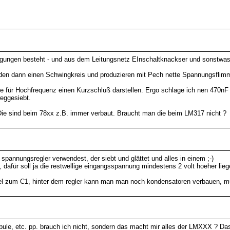
gungen besteht - und aus dem Leitungsnetz EInschaltknackser und sonstwa
den dann einen Schwingkreis und produzieren mit Pech nette Spannungsflimme
 für Hochfrequenz einen Kurzschluß darstellen. Ergo schlage ich nen 470nF 
weggesiebt.
Die sind beim 78xx z.B. immer verbaut. Braucht man die beim LM317 nicht ?
spannungsregler verwendest, der siebt und glättet und alles in einem ;-)
 dafür soll ja die restwellige eingangsspannung mindestens 2 volt hoeher lieg
allel zum C1, hinter dem regler kann man man noch kondensatoren verbauen, mu
le, etc. pp. brauch ich nicht, sondern das macht mir alles der LMXXX ? Das i