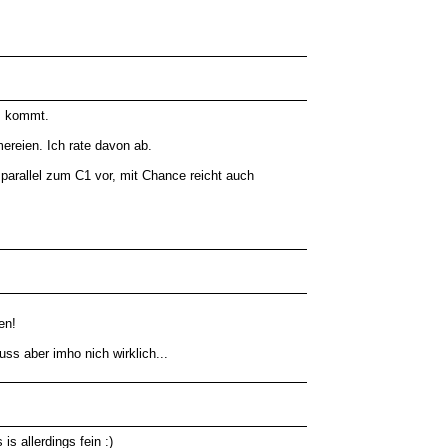
s kommt.
reien. Ich rate davon ab.
parallel zum C1 vor, mit Chance reicht auch
en!
ss aber imho nich wirklich...
s allerdings fein :)