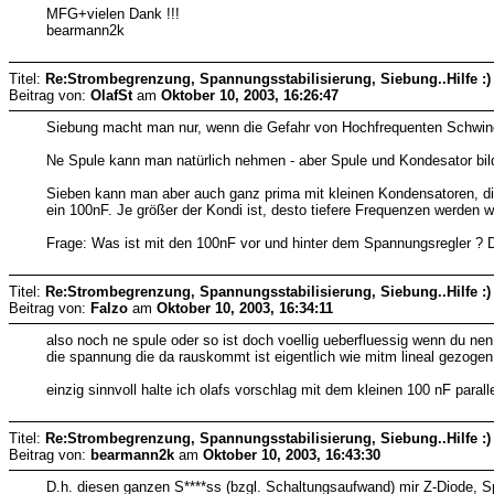
MFG+vielen Dank !!!
bearmann2k
Titel:
Re:Strombegrenzung, Spannungsstabilisierung, Siebung..Hilfe :)
Beitrag von:
OlafSt
am
Oktober 10, 2003, 16:26:47
Siebung macht man nur, wenn die Gefahr von Hochfrequenten Schwin
Ne Spule kann man natürlich nehmen - aber Spule und Kondesator bil
Sieben kann man aber auch ganz prima mit kleinen Kondensatoren, die
ein 100nF. Je größer der Kondi ist, desto tiefere Frequenzen werden 
Frage: Was ist mit den 100nF vor und hinter dem Spannungsregler ? 
Titel:
Re:Strombegrenzung, Spannungsstabilisierung, Siebung..Hilfe :)
Beitrag von:
Falzo
am
Oktober 10, 2003, 16:34:11
also noch ne spule oder so ist doch voellig ueberfluessig wenn du nen 
die spannung die da rauskommt ist eigentlich wie mitm lineal gezogen,
einzig sinnvoll halte ich olafs vorschlag mit dem kleinen 100 nF par
Titel:
Re:Strombegrenzung, Spannungsstabilisierung, Siebung..Hilfe :)
Beitrag von:
bearmann2k
am
Oktober 10, 2003, 16:43:30
D.h. diesen ganzen S****ss (bzgl. Schaltungsaufwand) mir Z-Diode, Spu