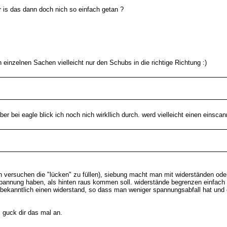
r is das dann doch nich so einfach getan ?
einzelnen Sachen vielleicht nur den Schubs in die richtige Richtung :)
r bei eagle blick ich noch nich wirkllich durch. werd vielleicht einen einscann
ch versuchen die "lücken" zu füllen), siebung macht man mit widerständen od
 spannung haben, als hinten raus kommen soll. widerstände begrenzen einfach
wie bekanntlich einen widerstand, so dass man weniger spannungsabfall hat u
 guck dir das mal an.