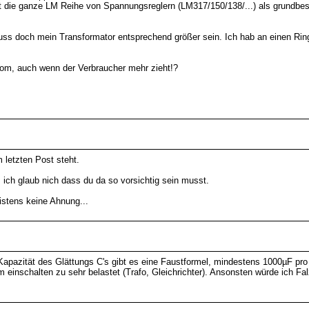
t die ganze LM Reihe von Spannungsreglern (LM317/150/138/...) als grundbes
ss doch mein Transformator entsprechend größer sein. Ich hab an einen Ringk
trom, auch wenn der Verbraucher mehr zieht!?
 letzten Post steht.
 ich glaub nich dass du da so vorsichtig sein musst.
istens keine Ahnung...
Kapazität des Glättungs C's gibt es eine Faustformel, mindestens 1000µF pro
 einschalten zu sehr belastet (Trafo, Gleichrichter). Ansonsten würde ich Fa