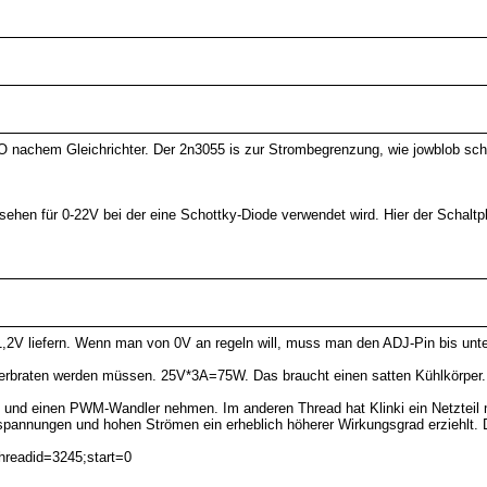
KO nachem Gleichrichter. Der 2n3055 is zur Strombegrenzung, wie jowblob sc
sehen für 0-22V bei der eine Schottky-Diode verwendet wird. Hier der Schaltpla
1,2V liefern. Wenn man von 0V an regeln will, muss man den ADJ-Pin bis unter
verbraten werden müssen. 25V*3A=75W. Das braucht einen satten Kühlkörper.
n und einen PWM-Wandler nehmen. Im anderen Thread hat Klinki ein Netzteil
spannungen und hohen Strömen ein erheblich höherer Wirkungsgrad erziehlt. De
hreadid=3245;start=0