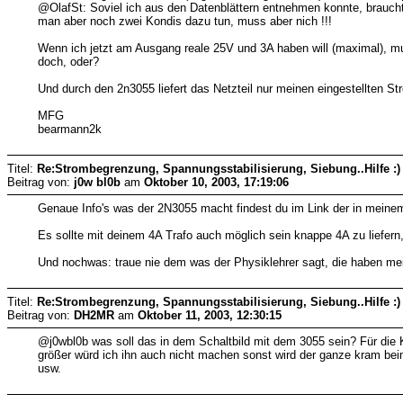
@OlafSt: Soviel ich aus den Datenblättern entnehmen konnte, brauch
man aber noch zwei Kondis dazu tun, muss aber nich !!!
Wenn ich jetzt am Ausgang reale 25V und 3A haben will (maximal), mu
doch, oder?
Und durch den 2n3055 liefert das Netzteil nur meinen eingestellten S
MFG
bearmann2k
Titel:
Re:Strombegrenzung, Spannungsstabilisierung, Siebung..Hilfe :)
Beitrag von:
j0w bl0b
am
Oktober 10, 2003, 17:19:06
Genaue Info's was der 2N3055 macht findest du im Link der in meinem
Es sollte mit deinem 4A Trafo auch möglich sein knappe 4A zu liefern,
Und nochwas: traue nie dem was der Physiklehrer sagt, die haben me
Titel:
Re:Strombegrenzung, Spannungsstabilisierung, Siebung..Hilfe :)
Beitrag von:
DH2MR
am
Oktober 11, 2003, 12:30:15
@j0wbl0b was soll das in dem Schaltbild mit dem 3055 sein? Für die 
größer würd ich ihn auch nicht machen sonst wird der ganze kram beim
usw.