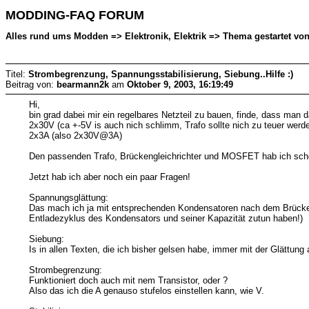
MODDING-FAQ FORUM
Alles rund ums Modden => Elektronik, Elektrik => Thema gestartet vo
Titel:
Strombegrenzung, Spannungsstabilisierung, Siebung..Hilfe :)
Beitrag von:
bearmann2k
am
Oktober 9, 2003, 16:19:49
Hi,
bin grad dabei mir ein regelbares Netzteil zu bauen, finde, dass man 
2x30V (ca +-5V is auch nich schlimm, Trafo sollte nich zu teuer werd
2x3A (also 2x30V@3A)
Den passenden Trafo, Brückengleichrichter und MOSFET hab ich schon 
Jetzt hab ich aber noch ein paar Fragen!
Spannungsglättung:
Das mach ich ja mit entsprechenden Kondensatoren nach dem Brückeng
Entladezyklus des Kondensators und seiner Kapazität zutun haben!)
Siebung:
Is in allen Texten, die ich bisher gelsen habe, immer mit der Glättung
Strombegrenzung:
Funktioniert doch auch mit nem Transistor, oder ?
Also das ich die A genauso stufelos einstellen kann, wie V.