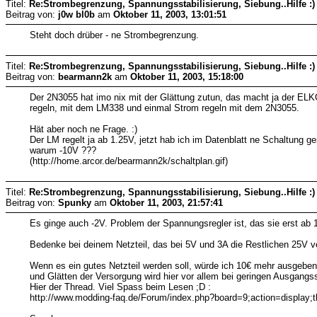
Titel:
Re:Strombegrenzung, Spannungsstabilisierung, Siebung..Hilfe :)
Beitrag von:
j0w bl0b
am
Oktober 11, 2003, 13:01:51
Steht doch drüber - ne Strombegrenzung.
Titel:
Re:Strombegrenzung, Spannungsstabilisierung, Siebung..Hilfe :)
Beitrag von:
bearmann2k
am
Oktober 11, 2003, 15:18:00
Der 2N3055 hat imo nix mit der Glättung zutun, das macht ja der EL
regeln, mit dem LM338 und einmal Strom regeln mit dem 2N3055.
Hät aber noch ne Frage. :)
Der LM regelt ja ab 1.25V, jetzt hab ich im Datenblatt ne Schaltung ge
warum -10V ???
(http://home.arcor.de/bearmann2k/schaltplan.gif)
Titel:
Re:Strombegrenzung, Spannungsstabilisierung, Siebung..Hilfe :)
Beitrag von:
Spunky
am
Oktober 11, 2003, 21:57:41
Es ginge auch -2V. Problem der Spannungsregler ist, das sie erst ab 
Bedenke bei deinem Netzteil, das bei 5V und 3A die Restlichen 25V 
Wenn es ein gutes Netzteil werden soll, würde ich 10€ mehr ausgebe
und Glätten der Versorgung wird hier vor allem bei geringen Ausgangs
Hier der Thread. Viel Spass beim Lesen ;D :
http://www.modding-faq.de/Forum/index.php?board=9;action=display;t