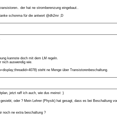
stransistoren.. der hat ne stromberenzung eingebaut..
?? danke schonma für die antwort @dh2mr ;D
.
nnung kannste doch mit dem LM regeln.
r nich auswendig wie.
=display;threadid=4078) steht ne Menge über Transistorenbeschaltung.
an, jetzt raff ich auch, wie dus meinst :)
h gesiebt, oder ? Mein Lehrer (Physik) hat gesagt, dass es bei Beschaltung 
ür noch ne extra beschaltung ?