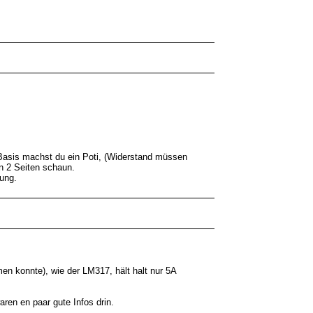
d Basis machst du ein Poti, (Widerstand müssen
en 2 Seiten schaun.
zung.
n konnte), wie der LM317, hält halt nur 5A
ren en paar gute Infos drin.