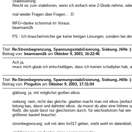
Stabilisierung:
Reicht es zum stabilisiren, wenn ich einfach eine Z-Diode nehme, ode
mal wieder Fragen über Fragen... :D
MFG+danke schonmal im Voraus.
bearmann2k
PS.: Ich brauche/möchte gar keine fertigen Lösungen, sondern bei den 
Titel:
Re:Strombegrenzung, Spannungsstabilisierung, Siebung..Hilfe :)
Beitrag von:
bearmann2k
am
Oktober 9, 2003, 16:22:46
Ach ja,
muss mich glaub ich entschuldigen, dass ich keinen schaltplan hab, abe
Titel:
Re:Strombegrenzung, Spannungsstabilisierung, Siebung..Hilfe :)
Beitrag von:
Pinguhin
am
Oktober 9, 2003, 17:31:04
glättung: ja, mit möglichst großen elkos.
siebung: nein, nicht das gleiche. gäatten macht man mit elkos (einfa
leitung bau, davor und dahinter elkos. da musst du aber eine höhere
fließt, die spule lässt nur gleichstrom durch, für wechselstrom hat 
größeres bauteil brauchst.
strombegrenzung: soll mit dem lm317 gehen, steht wohl im datenblatt,