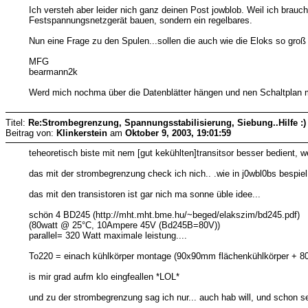
Ich versteh aber leider nich ganz deinen Post jowblob. Weil ich brau
Festspannungsnetzgerät bauen, sondern ein regelbares.
Nun eine Frage zu den Spulen...sollen die auch wie die Eloks so gro
MFG
bearmann2k
Werd mich nochma über die Datenblätter hängen und nen Schaltplan 
Titel:
Re:Strombegrenzung, Spannungsstabilisierung, Siebung..Hilfe :)
Beitrag von:
Klinkerstein
am
Oktober 9, 2003, 19:01:59
teheoretisch biste mit nem [gut kekühlten]transitsor besser bedient, 
das mit der strombegrenzung check ich nich.. .wie in j0wbl0bs bespi
das mit den transistoren ist gar nich ma sonne üble idee...
schön 4 BD245 (http://mht.mht.bme.hu/~beged/elakszim/bd245.pdf)
(80watt @ 25°C, 10Ampere 45V (Bd245B=80V))
parallel= 320 Watt maximale leistung....
To220 = einach kühlkörper montage (90x90mm flächenkühlkörper + 80e
is mir grad aufm klo eingfeallen *LOL*
und zu der strombegrenzung sag ich nur... auch hab will, und schon se