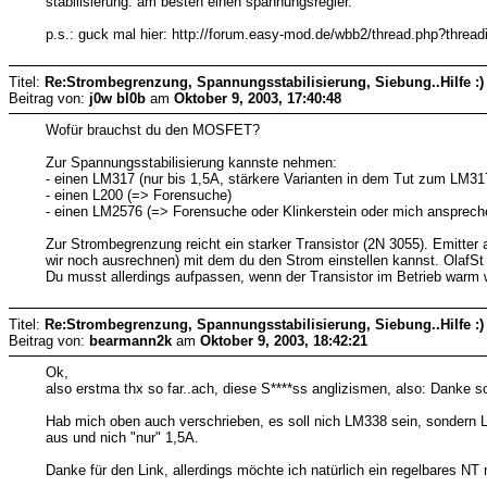
stabilisierung: am besten einen spannungsregler.
p.s.: guck mal hier: http://forum.easy-mod.de/wbb2/thread.php?thre
Titel:
Re:Strombegrenzung, Spannungsstabilisierung, Siebung..Hilfe :)
Beitrag von:
j0w bl0b
am
Oktober 9, 2003, 17:40:48
Wofür brauchst du den MOSFET?
Zur Spannungsstabilisierung kannste nehmen:
- einen LM317 (nur bis 1,5A, stärkere Varianten in dem Tut zum LM31
- einen L200 (=> Forensuche)
- einen LM2576 (=> Forensuche oder Klinkerstein oder mich ansprechen..
Zur Strombegrenzung reicht ein starker Transistor (2N 3055). Emitter
wir noch ausrechnen) mit dem du den Strom einstellen kannst. OlafSt 
Du musst allerdings aufpassen, wenn der Transistor im Betrieb warm
Titel:
Re:Strombegrenzung, Spannungsstabilisierung, Siebung..Hilfe :)
Beitrag von:
bearmann2k
am
Oktober 9, 2003, 18:42:21
Ok,
also erstma thx so far..ach, diese S****ss anglizismen, also: Danke so
Hab mich oben auch verschrieben, es soll nich LM338 sein, sondern L
aus und nich "nur" 1,5A.
Danke für den Link, allerdings möchte ich natürlich ein regelbares 