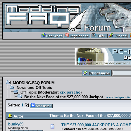
MODDING-FAQ FORUM
News und Off Topic
Off Topic
(Moderator:
crx|psYcho
)
Be the Next Face of the $27,000,000 Jackpot
« vorheriges
näc
Seiten:
1
[
2
]
Thema: Be the Next Face of the $27,000,000 
Autor
bunky89
THE $27,000,000 JACKPOT IS A COM
Modding-Noob
«
Antwort #15 am:
Juni 29, 2026, 19:08:29 »