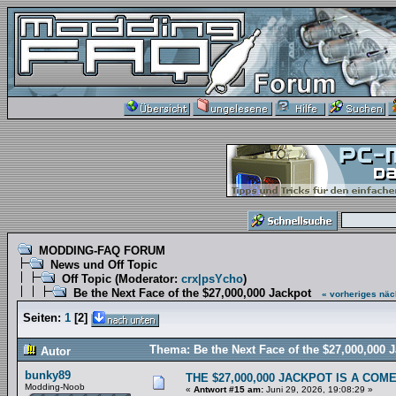
MODDING-FAQ FORUM
News und Off Topic
Off Topic
(Moderator:
crx|psYcho
)
Be the Next Face of the $27,000,000 Jackpot
« vorheriges
näc
Seiten:
1
[
2
]
Thema: Be the Next Face of the $27,000,000 
Autor
bunky89
THE $27,000,000 JACKPOT IS A COM
Modding-Noob
«
Antwort #15 am:
Juni 29, 2026, 19:08:29 »