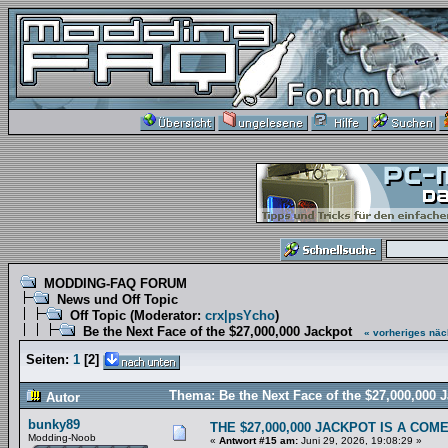
MODDING-FAQ FORUM
News und Off Topic
Off Topic
(Moderator:
crx|psYcho
)
Be the Next Face of the $27,000,000 Jackpot
« vorheriges
näc
Seiten:
1
[
2
]
Thema: Be the Next Face of the $27,000,000 
Autor
bunky89
THE $27,000,000 JACKPOT IS A COM
Modding-Noob
«
Antwort #15 am:
Juni 29, 2026, 19:08:29 »