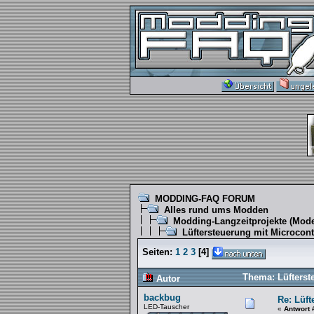
MODDING-FAQ FORUM
Alles rund ums Modden
Modding-Langzeitprojekte
(Mode
Lüftersteuerung mit Microcont
Seiten:
1
2
3
[
4
]
Thema: Lüfterst
Autor
backbug
Re: Lüft
LED-Tauscher
«
Antwort 