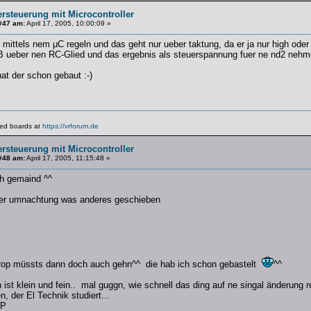
ersteuerung mit Microcontroller
#47 am:
April 17, 2005, 10:00:09 »
r mittels nem µC regeln und das geht nur ueber taktung, da er ja nur high oder 
zB ueber nen RC-Glied und das ergebnis als steuerspannung fuer ne nd2 nehm
hat der schon gebaut :-)
lated boards at
https://vrforum.de
ersteuerung mit Microcontroller
#48 am:
April 17, 2005, 11:15:48 »
ch gemaind ^^
iger umnachtung was anderes geschieben
rop müssts dann doch auch gehn^^ die hab ich schon gebastelt
^^
n ist klein und fein.. mal guggn, wie schnell das ding auf ne singal änderung re
, der El Technik studiert...
-P