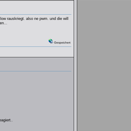
low rauskriegt. also ne pwm. und die will
en...
Gespeichert
agiert..