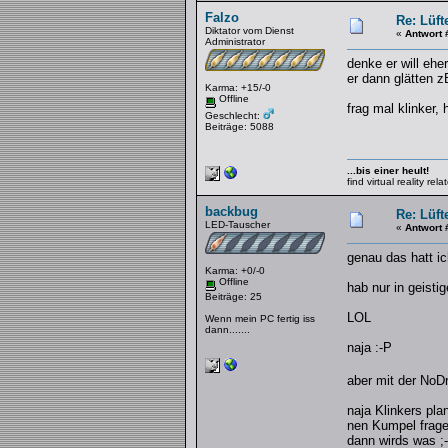
Falzo
Re: Lüft
Diktator vom Dienst
«
Antwort 
Administrator
denke er will ehe
er dann glätten 
Karma: +15/-0
Offline
frag mal klinker, 
Geschlecht:
Beiträge: 5088
...bis einer heult!
find virtual reality re
backbug
Re: Lüft
LED-Tauscher
«
Antwort 
genau das hatt i
Karma: +0/-0
Offline
hab nur in geist
Beiträge: 25
LOL
Wenn mein PC fertig iss
dann.......
naja :-P
aber mit der NoD
naja Klinkers pla
nen Kumpel fragen
dann wirds was ;