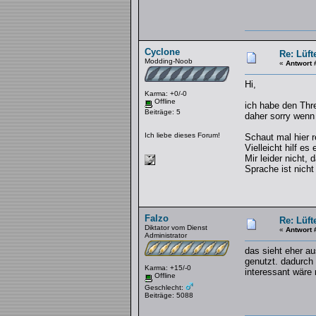
Cyclone
Re: Lüft
Modding-Noob
«
Antwort 
Hi,
Karma: +0/-0
Offline
ich habe den Thre
Beiträge: 5
daher sorry wenn
Ich liebe dieses Forum!
Schaut mal hier 
Vielleicht hilf es
Mir leider nicht,
Sprache ist nicht 
Falzo
Re: Lüft
Diktator vom Dienst
«
Antwort 
Administrator
das sieht eher a
genutzt. dadurch 
Karma: +15/-0
interessant wäre 
Offline
Geschlecht:
Beiträge: 5088