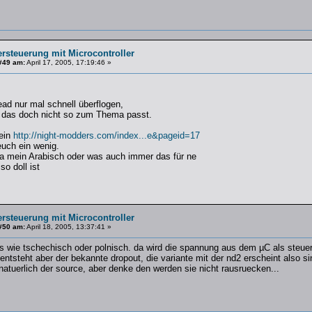
ersteuerung mit Microcontroller
#49 am:
April 17, 2005, 17:19:46 »
ad nur mal schnell überflogen,
 das doch nicht so zum Thema passt.
rein
http://night-modders.com/index...e&pageid=17
 euch ein wenig.
 da mein Arabisch oder was auch immer das für ne
so doll ist
ersteuerung mit Microcontroller
#50 am:
April 18, 2005, 13:37:41 »
us wie tschechisch oder polnisch. da wird die spannung aus dem µC als steu
entsteht aber der bekannte dropout, die variante mit der nd2 erscheint also sin
natuerlich der source, aber denke den werden sie nicht rausruecken...