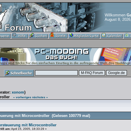
Willkommen
Ga
August 8, 2026
rator:
xonom
)
roller
« vorheriges
nächstes »
euerung mit Microcontroller (Gelesen 100779 mal)
ersteuerung mit Microcontroller
#45 am:
April 15, 2005, 18:33:29 »