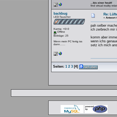
...bis einer heult!
find virtual reality re
backbug
Re: Lüft
LED-Tauscher
«
Antwort 
pah selber mache
Karma: +0/-0
ich zerbrech mir
Offline
Beiträge: 25
komm aber immer 
wenn ichs genaue
Wenn mein PC fertig iss
dann.......
setz ich mich an
Seiten:
1
2
3
[
4
]