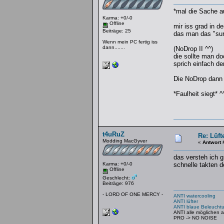
*mal die Sache au
Karma: +0/-0
Offline
mir iss grad in 
Beiträge: 25
das man das "sur
Wenn mein PC fertig iss
dann.......
(NoDrop II ^^)
die sollte man do
sprich einfach d
Die NoDrop dann 
*Faulheit siegt* ^
t4uRuZ
Re: Lüft
Modding MacGyver
«
Antwort 
das versteh ich g
Karma: +0/-0
schnelle takten d
Offline
Geschlecht:
Beiträge: 976
- LORD OF ONE MERCY -
ANTI watercooling
ANTI lüfter
ANTI blaue Beleucht
ANTI alle möglichen 
PRO -> NO NOISE