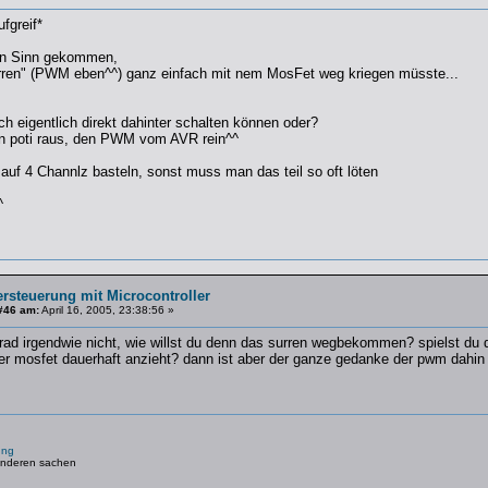
fgreif*
den Sinn gekommen,
ren" (PWM eben^^) ganz einfach mit nem MosFet weg kriegen müsste...
ch eigentlich direkt dahinter schalten können oder?
en poti raus, den PWM vom AVR rein^^
auf 4 Channlz basteln, sonst muss man das teil so oft löten
^
ersteuerung mit Microcontroller
#46 am:
April 16, 2005, 23:38:56 »
rad irgendwie nicht, wie willst du denn das surren wegbekommen? spielst du 
er mosfet dauerhaft anzieht? dann ist aber der ganze gedanke der pwm dahin w
ung
anderen sachen