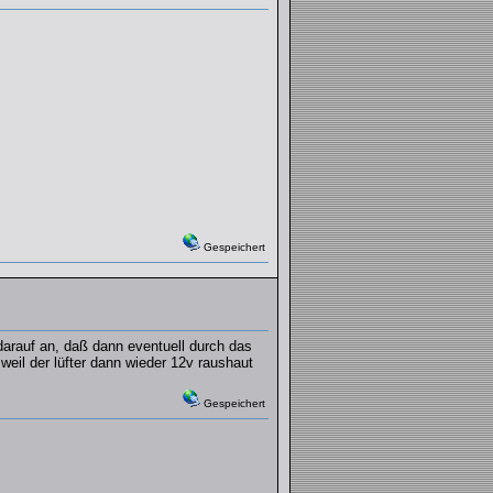
Gespeichert
darauf an, daß dann eventuell durch das
eil der lüfter dann wieder 12v raushaut
Gespeichert