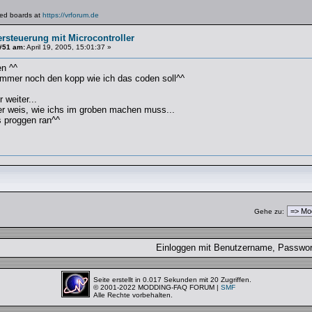
lated boards at
https://vrforum.de
ersteuerung mit Microcontroller
#51 am:
April 19, 2005, 15:01:37 »
n ^^
 immer noch den kopp wie ich das coden soll^^
weiter...
r weis, wie ichs im groben machen muss...
s proggen ran^^
Gehe zu:
Einloggen mit Benutzername, Passw
Seite erstellt in 0.017 Sekunden mit 20 Zugriffen.
© 2001-2022 MODDING-FAQ FORUM |
SMF
Alle Rechte vorbehalten.